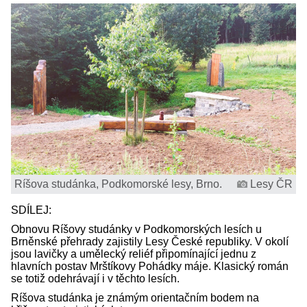
Ríšova studánka, Podkomorské lesy, Brno.
Lesy ČR
SDÍLEJ:
Obnovu Ríšovy studánky v Podkomorských lesích u
Brněnské přehrady zajistily Lesy České republiky. V okolí
jsou lavičky a umělecký reliéf připomínající jednu z
hlavních postav Mrštíkovy Pohádky máje. Klasický román
se totiž odehrávají i v těchto lesích.
Ríšova studánka je známým orientačním bodem na