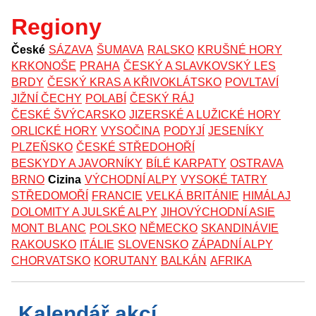
Regiony
České
SÁZAVA
ŠUMAVA
RALSKO
KRUŠNÉ HORY
KRKONOŠE
PRAHA
ČESKÝ A SLAVKOVSKÝ LES
BRDY
ČESKÝ KRAS A KŘIVOKLÁTSKO
POVLTAVÍ
JIŽNÍ ČECHY
POLABÍ
ČESKÝ RÁJ
ČESKÉ ŠVÝCARSKO
JIZERSKÉ A LUŽICKÉ HORY
ORLICKÉ HORY
VYSOČINA
PODYJÍ
JESENÍKY
PLZEŇSKO
ČESKÉ STŘEDOHOŘÍ
BESKYDY A JAVORNÍKY
BÍLÉ KARPATY
OSTRAVA
BRNO
Cizina
VÝCHODNÍ ALPY
VYSOKÉ TATRY
STŘEDOMOŘÍ
FRANCIE
VELKÁ BRITÁNIE
HIMÁLAJ
DOLOMITY A JULSKÉ ALPY
JIHOVÝCHODNÍ ASIE
MONT BLANC
POLSKO
NĚMECKO
SKANDINÁVIE
RAKOUSKO
ITÁLIE
SLOVENSKO
ZÁPADNÍ ALPY
CHORVATSKO
KORUTANY
BALKÁN
AFRIKA
Kalendář akcí