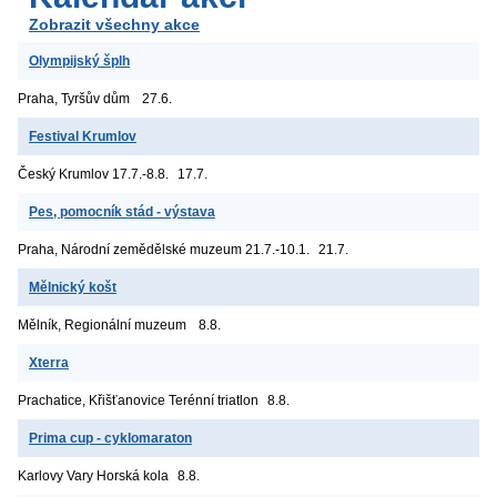
Zobrazit všechny akce
Olympijský šplh
Praha, Tyršův dům
27.6.
Festival Krumlov
Český Krumlov
17.7.-8.8.
17.7.
Pes, pomocník stád - výstava
Praha, Národní zemědělské muzeum
21.7.-10.1.
21.7.
Mělnický košt
Mělník, Regionální muzeum
8.8.
Xterra
Prachatice, Křišťanovice
Terénní triatlon
8.8.
Prima cup - cyklomaraton
Karlovy Vary
Horská kola
8.8.