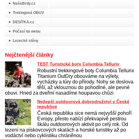
NašeBrdy.cz
Trekingová OBUV
DESÍTKA.cz
Počasí na webu
Lezecké stěny
Nejčtenější články
TEST Turistické boty Columbia Tellurix
Robustní trekkingové boty Columbia Tellurix
Titanium OutDry obouváme na výlety,
vycházky a túry do přírody. Nohy se doslova
těší, až vklouznou do pohodlné, ale pevné
obuvi. Hned za dveřmí nasadíme houpavou chůzi
Nejlepší outdoorová dobrodružství v České
republice
Česká republika sice nemá nejvyšší pohoří
Evropy, přesto nabízí překvapivě pestrou
škálu outdoorových aktivit po celý rok. Od
lezení na pískovcových skalách a horské turistiky až po
vodáctví nebo cyklistiku chráněnou