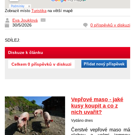
Zobrazit místo
Turistika
na větší mapě
Eva Jouklová
30/5/2026
0 příspěvků v diskuzi
SDÍLEJ:
Diskuze k článku
Celkem 0 příspěvků v diskuzi
Přidat nový příspěvek
Vepřové maso - jaké
kusy koupit a co z
nich uvařit?
Vydáno dnes
Čerstvé vepřové maso má