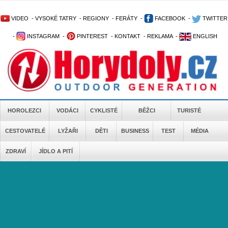
VIDEO
-
VYSOKÉ TATRY
-
REGIONY
-
FERÁTY
-
FACEBOOK
-
TWITTER
-
INSTAGRAM
-
PINTEREST
-
KONTAKT
-
REKLAMA
-
ENGLISH
HOROLEZCI
VODÁCI
CYKLISTÉ
BĚŽCI
TURISTÉ
CESTOVATELÉ
LYŽAŘI
DĚTI
BUSINESS
TEST
MÉDIA
ZDRAVÍ
JÍDLO A PITÍ