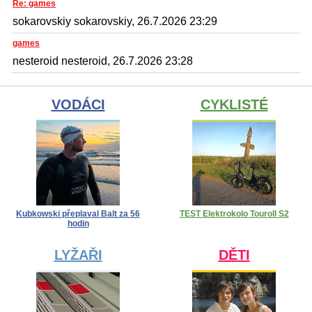
Re: games
sokarovskiy sokarovskiy, 26.7.2026 23:29
games
nesteroid nesteroid, 26.7.2026 23:28
VODÁCI
CYKLISTÉ
Kubkowski přeplaval Balt za 56
TEST Elektrokolo Touroll S2
hodin
LYŽAŘI
DĚTI