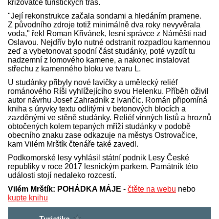
křižovatce turistických tras.
"Její rekonstrukce začala sondami a hledáním pramene.
Z původního zdroje totiž minimálně dva roky nevyvěrala
voda," řekl Roman Křivánek, lesní správce z Náměšti nad
Oslavou. Nejdřív bylo nutné odstranit rozpadlou kamennou
zeď a vybetonovat spodní část studánky, poté vyzdít tu
nadzemní z lomového kamene, a nakonec instalovat
střechu z kamenného bloku ve tvaru L.
U studánky přibyly nové lavičky a umělecký reliéf
románového Ríši vyhlížejícího svou Helenku. Příběh oživil
autor návrhu Josef Zahradník z Ivančic. Román připomíná
kniha s úryvky textu odlitými v betonových blocích a
zazděnými ve stěně studánky. Reliéf vinných listů a hroznů
obtočených kolem tepaných mříží studánky v podobě
obecního znaku zase odkazuje na městys Ostrovačice,
kam Vilém Mrštík čtenáře také zavedl.
Podkomorské lesy vyhlásil státní podnik Lesy České
republiky v roce 2017 lesnickým parkem. Památník této
události stojí nedaleko rozcestí.
Vilém Mrštík: POHÁDKA MÁJE
-
čtěte na webu
nebo
kupte knihu