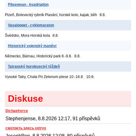
Pilsenman - kvadriatlon
Plzeň, Bolevecký rybník
Plavání, horské kolo, kajak, běh
8.8.
Vasaloppet - cyklomaraton
Švédsko, Mora
Horská kola
8.8.
Historický vojenský manévr
Německo, Bärnau, Historický park
8.-9.8.
8.8.
Tatranský horolezecký týždeň
Vysoké Tatry, Chata Pri Zelenom plese
10.-16.8.
10.8.
Diskuse
Dichaelrerce
Stephenjense, 8.8.2026 12:17, 91 příspěvků
смотреть здесь vetryx
JosephPon, 8.8.2026 12:08, 80 příspěvků