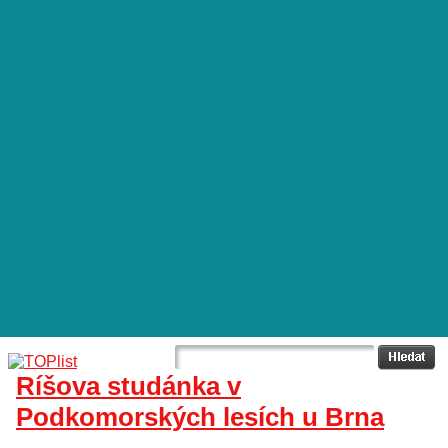
Ríšova studánka v
Podkomorských lesích u Brna