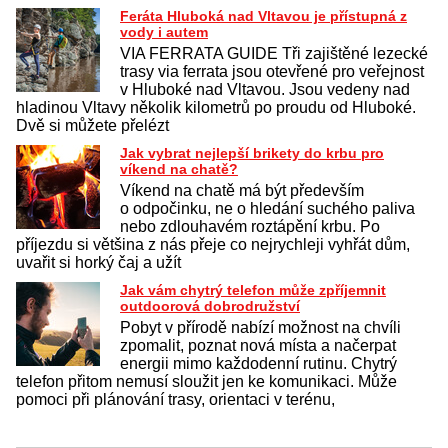
Feráta Hluboká nad Vltavou je přístupná z
vody i autem
VIA FERRATA GUIDE Tři zajištěné lezecké
trasy via ferrata jsou otevřené pro veřejnost
v Hluboké nad Vltavou. Jsou vedeny nad
hladinou Vltavy několik kilometrů po proudu od Hluboké.
Dvě si můžete přelézt
Jak vybrat nejlepší brikety do krbu pro
víkend na chatě?
Víkend na chatě má být především
o odpočinku, ne o hledání suchého paliva
nebo zdlouhavém roztápění krbu. Po
příjezdu si většina z nás přeje co nejrychleji vyhřát dům,
uvařit si horký čaj a užít
Jak vám chytrý telefon může zpříjemnit
outdoorová dobrodružství
Pobyt v přírodě nabízí možnost na chvíli
zpomalit, poznat nová místa a načerpat
energii mimo každodenní rutinu. Chytrý
telefon přitom nemusí sloužit jen ke komunikaci. Může
pomoci při plánování trasy, orientaci v terénu,