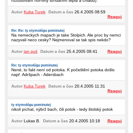
roztušování horniny střídáním tepla a chladu).
Autor
Kuba Turek
Datum a čas
26.4.2005 08:59
Reaguj
Re: Re: ty etymológu pominutej
Na nemeckych mapach je take Stolpich. Ale proc by nemci
nazyvali neco cesky? Nejmenoval se tak spis nekdo?
Autor
jan puš
Datum a čas
25.4.2005 08:41
Reaguj
Re: ty etymológu pominutej
Nené, to fakt není od potoka. K počeštění potoka došlo
např. Adršpach - Adersbach
Autor
Kuba Turek
Datum a čas
20.4.2005 11:31
Reaguj
ty etymológu pominutej
nikoli píchat, nýbrž bach, čili potok - tedy štolský potok
Autor
Lukas B.
Datum a čas
20.4.2005 10:18
Reaguj