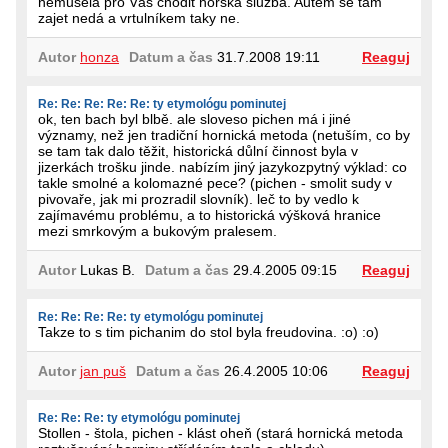
nemusela pro Vás chodit horská služba. Autem se tam
zajet nedá a vrtulníkem taky ne.
Autor
honza
Datum a čas
31.7.2008 19:11
Reaguj
Re: Re: Re: Re: Re: ty etymológu pominutej
ok, ten bach byl blbě. ale sloveso pichen má i jiné
významy, než jen tradiční hornická metoda (netuším, co by
se tam tak dalo těžit, historická důlní činnost byla v
jizerkách trošku jinde. nabízím jiný jazykozpytný výklad: co
takle smolné a kolomazné pece? (pichen - smolit sudy v
pivovaře, jak mi prozradil slovník). leč to by vedlo k
zajímavému problému, a to historická výšková hranice
mezi smrkovým a bukovým pralesem.
Autor
Lukas B.
Datum a čas
29.4.2005 09:15
Reaguj
Re: Re: Re: Re: ty etymológu pominutej
Takze to s tim pichanim do stol byla freudovina. :o) :o)
Autor
jan puš
Datum a čas
26.4.2005 10:06
Reaguj
Re: Re: Re: ty etymológu pominutej
Stollen - štola, pichen - klást oheň (stará hornická metoda