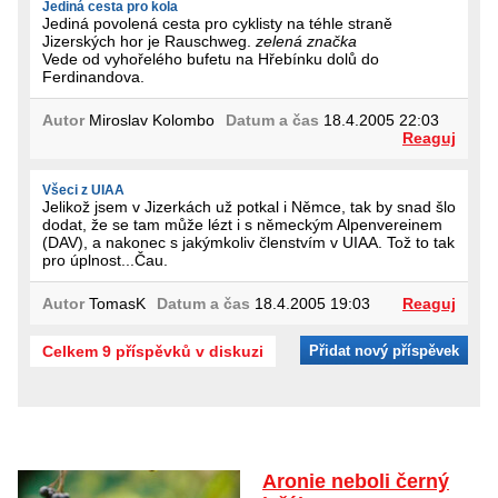
Jediná cesta pro kola
Jediná povolená cesta pro cyklisty na téhle straně
Jizerských hor je Rauschweg.
zelená značka
Vede od vyhořelého bufetu na Hřebínku dolů do
Ferdinandova.
Autor
Miroslav Kolombo
Datum a čas
18.4.2005 22:03
Reaguj
Všeci z UIAA
Jelikož jsem v Jizerkách už potkal i Němce, tak by snad šlo
dodat, že se tam může lézt i s německým Alpenvereinem
(DAV), a nakonec s jakýmkoliv členstvím v UIAA. Tož to tak
pro úplnost...Čau.
Autor
TomasK
Datum a čas
18.4.2005 19:03
Reaguj
Celkem 9 příspěvků v diskuzi
Přidat nový příspěvek
Aronie neboli černý