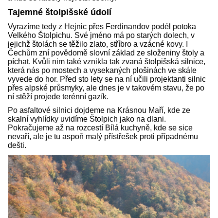
Tajemné štolpišské údolí
Vyrazíme tedy z Hejnic přes Ferdinandov podél potoka
Velkého Štolpichu. Své jméno má po starých dolech, v
jejichž štolách se těžilo zlato, stříbro a vzácné kovy. I
Čechům zní povědomě slovní základ ze složeniny štoly a
píchat. Kvůli nim také vznikla tak zvaná štolpišská silnice,
která nás po mostech a vysekaných plošinách ve skále
vyvede do hor. Před sto lety se na ní učili projektanti silnic
přes alpské průsmyky, ale dnes je v takovém stavu, že po
ní stěží projede terénní gazík.
Po asfaltové silnici dojdeme na Krásnou Maří, kde ze
skalní vyhlídky uvidíme Štolpich jako na dlani.
Pokračujeme až na rozcestí Bílá kuchyně, kde se sice
nevaří, ale je tu aspoň malý přístřešek proti případnému
dešti.