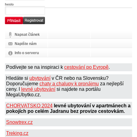
heslo
Napsat článek
Napište nám
Info o serveru
Podívejte se na inspiraci k
cestování po Evropě
.
Hledáte si
ubytování
v ČR nebo na Slovensku?
Doporučujeme
chaty a chalupy k pronájmu
za nejlepší
ceny. I
levné ubytování
si najdete na portálu
MegaUbytko.cz.
CHORVATSKO 2024
levné ubytování v apartmánech a
pokojích po celém Jadranu bez provize cestovkám.
Snowtrex.cz
Treking.cz