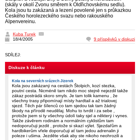
(skály v okolí Zvonu směrem k Oldřichovskému sedlu).
Kola jsou tu zakázaná a lezení povolené jen s průkazkou
Českého horolezeckého svazu nebo rakouského
Alpenvereinu.
Kuba Turek
18/4/2005
9 příspěvků v diskuzi
SDÍLEJ:
Diskuze k článku
Kola na severních srázech Jizerek
Kola jsou zakázaný na cestách Štolpich, kozí stezka,
poutní cesta. Nicméně tam nikdo moc stejně nejezdil takže
zákaz postrádá skoro smyls. Je tam tolik kamenu , že
všechny trasy připomínají místy hardtail a až trialovej
sjezd. Těch pár šílenců co tam sjedou tak tam žádný
škody na přírodě neudělaj. Mohu to tvrdit i za sebe ,
protože jsem si ty všechny údolí taky sjel a některý i vynes.
Takže závěrem rodinám a normálním cyklistům tam
nedoporučuji jezdit , protože si skazí výlet. Sjezdařům a
hardbikerům vřele doporučuji ať tam jedou adrenalin ji
poleze i ušima. Jezděte však aby ste nikoho neohrozili a