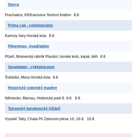
Xterra
Prachatice, Křišťanovice
Terénní triatlon
8.8.
Prima cup - cyklomaraton
Karlovy Vary
Horská kola
8.8.
Pilsenman - kvadriatlon
Plzeň, Bolevecký rybník
Plavání, horské kolo, kajak, běh
8.8.
Vasaloppet - cyklomaraton
Švédsko, Mora
Horská kola
8.8.
Historický vojenský manévr
Německo, Bärnau, Historický park
8.-9.8.
8.8.
Tatranský horolezecký týždeň
Vysoké Tatry, Chata Pri Zelenom plese
10.-16.8.
10.8.