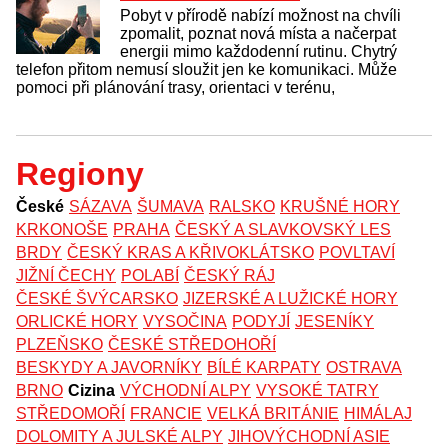
Pobyt v přírodě nabízí možnost na chvíli
zpomalit, poznat nová místa a načerpat
energii mimo každodenní rutinu. Chytrý
telefon přitom nemusí sloužit jen ke komunikaci. Může
pomoci při plánování trasy, orientaci v terénu,
Regiony
České
SÁZAVA
ŠUMAVA
RALSKO
KRUŠNÉ HORY
KRKONOŠE
PRAHA
ČESKÝ A SLAVKOVSKÝ LES
BRDY
ČESKÝ KRAS A KŘIVOKLÁTSKO
POVLTAVÍ
JIŽNÍ ČECHY
POLABÍ
ČESKÝ RÁJ
ČESKÉ ŠVÝCARSKO
JIZERSKÉ A LUŽICKÉ HORY
ORLICKÉ HORY
VYSOČINA
PODYJÍ
JESENÍKY
PLZEŇSKO
ČESKÉ STŘEDOHOŘÍ
BESKYDY A JAVORNÍKY
BÍLÉ KARPATY
OSTRAVA
BRNO
Cizina
VÝCHODNÍ ALPY
VYSOKÉ TATRY
STŘEDOMOŘÍ
FRANCIE
VELKÁ BRITÁNIE
HIMÁLAJ
DOLOMITY A JULSKÉ ALPY
JIHOVÝCHODNÍ ASIE