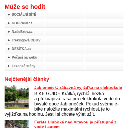
Může se hodit
SOCIÁLNÍ SÍTĚ
KOUPÁNÍ.cz
NašeBrdy.cz
Trekingová OBUV
DESÍTKA.cz
Počasí na webu
Lezecké stěny
Nejčtenější články
Jabloneček: zábavná vyjížďka na elektrokole
BIKE GUIDE Krátká, rychlá, hezká
a překvapivá trasa pro elektrokola vede do
bývalé obce Jabloneček. Pokud svému e-
bike naložíte maximální rychlost, je to
vyjížďka na hodinu. Jestli si chcete výlet užít,
Feráta Hluboká nad Vltavou je přístupná z
vody i autem