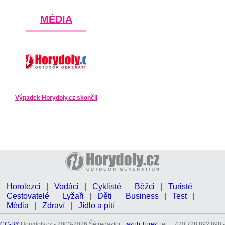
MÉDIA
Výpadek Horydoly.cz skončil
Horolezci
Vodáci
Cyklisté
Běžci
Turisté
Cestovatelé
Lyžaři
Děti
Business
Test
Média
Zdraví
Jídlo a pití
CC-BY
Horydoly.cz - 2003-2026 Šéfredaktor:
Jakub Turek
, tel.: +420 728 892 898 -