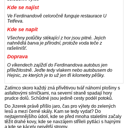
Kde se najíst
Ve Ferdinandově celoročně funguje restaurace U
Tetřeva.
Kde se napít
Všechny potůčky stékající z hor jsou pitné. Jejich
nahnědlá barva je přírodní, protože voda teče z
rašelinišť.
Doprava
O víkendech zajíždí do Ferdinandova autobus jen
příležitostně. Jeďte tedy vlakem nebo autobusem do
Hejnic, ze kterých je to už jen tři kilometry pěšky.
Zatímco skoro každý zná přívětivou tvář náhorní plošiny s
asfaltovými silničkami, na severní straně spadají hory
prudce dolů. Schůdné jsou jedině cesty podél potoků.
Do Jizerek právě přišlo jaro, čas pro výlety do zelených
lesů a mezi černé skály. Kam se tedy vydat? Do
nejtajemnějšího údolí, kde se před mnoha staletími začaly
těžit drahé kovy, kde se navzájem stříleli pytláci s hajnými
a kde se kácely největší stromy.