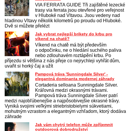
VIA FERRATA GUIDE Tři zajištěné lezecké
trasy via ferrata jsou otevřené pro veřejnost
v Hluboké nad Vltavou. Jsou vedeny nad
hladinou Vltavy několik kilometrů po proudu od Hluboké.
Dvě si můžete přelézt
Jak vybrat nejlepší brikety do krbu pro
víkend na chatě?
Víkend na chatě má být především
o odpočinku, ne o hledání suchého paliva
nebo zdlouhavém roztápění krbu. Po
příjezdu si většina z nás přeje co nejrychleji vyhřát dům,
uvařit si horký čaj a užít
Pampová tráva 'Sunningdale Silver' -
elegantná dominanta modernej záhrady
Cortaderia selloana Sunningdale Silver.
Kráľovná medzi okrasnými trávami.
Pampová tráva Sunningdale Silver patrí
medzi najobľúbenejšie a najpôsobivejšie okrasné trávy.
Vyniká svojimi veľkými striebristobielymi súkvetiami,
mohutným vzrastom a elegantným vzhľadom, ktorý dodáva
záhrade
Jak vám chytrý telefon může zpříjemnit
outdoorová dobrodružství