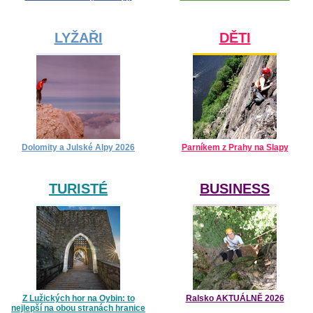
LYŽAŘI
DĚTI
Dolomity a Julské Alpy 2026
Parníkem z Prahy na Slapy
TURISTÉ
BUSINESS
Z Lužických hor na Oybin: to
Ralsko AKTUÁLNĚ 2026
nejlepší na obou stranách hranice