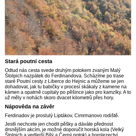
Stará poutní cesta
Odtud nás cesta svede druhým potokem zvaným Malý
Štolpich nazpátek do Ferdinandova. Scházíme po trase
staré Poutní cesty z Liberce do Hejnic a můžeme se jen
dohadovat, jak tu babičky v procesí skákaly z kamene na
kámen a opatrně cupitaly po pěšince jako pro kamzíky. A to
už měly v nohách skoro dvacet kilometrů přes hory.
Nápověda na závěr
Ferdinadov je proslulý Liptákov, Cimrmanovo rodiště.
Jestli nechcete jen chodit pěšky a dáváte přednost
drsnějším akcím, je možné doporučit horská kola (Velký
Štolpich a vedlejší Bílý a Černý potok) a horolezectví