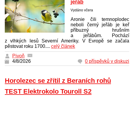
jeřáb
Vydáno včera
Aronie čili temnoplodec
neboli černý jeřáb je keř
příbuzný hrušním
a jeřábům. Pochází
z vlhkých lesů Severní Ameriky. V Evropě se začala
pěstovat roku 1700....
celý článek
Pivoň
4/8/2026
0 příspěvků v diskuzi
Horolezec se zřítil z Beraních rohů
TEST Elektrokolo Touroll S2