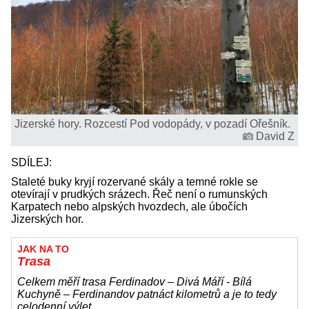
Jizerské hory. Rozcestí Pod vodopády, v pozadí Ořešník.
David Z
SDÍLEJ:
Staleté buky kryjí rozervané skály a temné rokle se
otevírají v prudkých srázech. Řeč není o rumunských
Karpatech nebo alpských hvozdech, ale úbočích
Jizerských hor.
JAK NA TO
Trasa
Celkem měří trasa Ferdinadov – Divá Máří - Bílá
Kuchyně – Ferdinandov patnáct kilometrů a je to tedy
celodenní výlet.