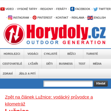
VIDEO
-
VYSOKÉ TATRY
-
REGIONY
-
FERÁTY
-
FACEBOOK
-
TWITTER
-
INSTAGRAM
-
PINTEREST
-
KONTAKT
-
REKLAMA
-
ENGLISH
HOROLEZCI
VODÁCI
CYKLISTÉ
BĚŽCI
TURISTÉ
CESTOVATELÉ
LYŽAŘI
DĚTI
BUSINESS
TEST
MÉDIA
ZDRAVÍ
JÍDLO A PITÍ
Zpět na článek Lužnice: vodácký průvodce a
kilometráž