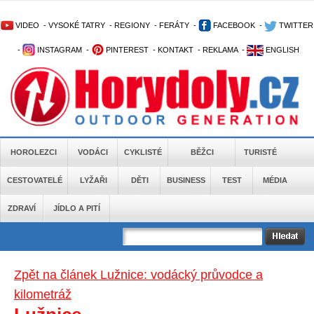
VIDEO
-
VYSOKÉ TATRY
-
REGIONY
-
FERÁTY
-
FACEBOOK
-
TWITTER
-
INSTAGRAM
-
PINTEREST
-
KONTAKT
-
REKLAMA
-
ENGLISH
HOROLEZCI
VODÁCI
CYKLISTÉ
BĚŽCI
TURISTÉ
CESTOVATELÉ
LYŽAŘI
DĚTI
BUSINESS
TEST
MÉDIA
ZDRAVÍ
JÍDLO A PITÍ
Zpět na článek Lužnice: vodácký průvodce a
kilometráž