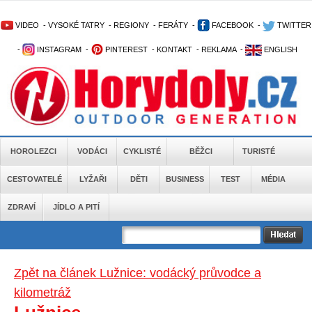
VIDEO
-
VYSOKÉ TATRY
-
REGIONY
-
FERÁTY
-
FACEBOOK
-
TWITTER
-
INSTAGRAM
-
PINTEREST
-
KONTAKT
-
REKLAMA
-
ENGLISH
HOROLEZCI
VODÁCI
CYKLISTÉ
BĚŽCI
TURISTÉ
CESTOVATELÉ
LYŽAŘI
DĚTI
BUSINESS
TEST
MÉDIA
ZDRAVÍ
JÍDLO A PITÍ
Zpět na článek Lužnice: vodácký průvodce a
kilometráž