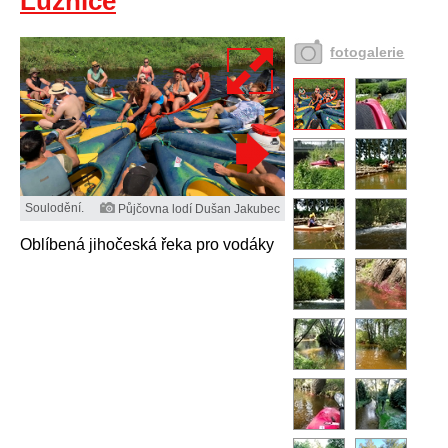
Lužnice
fotogalerie
Soulodění.
Půjčovna lodí Dušan Jakubec
Oblíbená jihočeská řeka pro vodáky