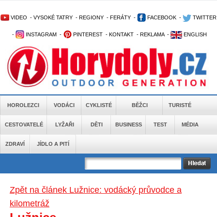
VIDEO
-
VYSOKÉ TATRY
-
REGIONY
-
FERÁTY
-
FACEBOOK
-
TWITTER
-
INSTAGRAM
-
PINTEREST
-
KONTAKT
-
REKLAMA
-
ENGLISH
HOROLEZCI
VODÁCI
CYKLISTÉ
BĚŽCI
TURISTÉ
CESTOVATELÉ
LYŽAŘI
DĚTI
BUSINESS
TEST
MÉDIA
ZDRAVÍ
JÍDLO A PITÍ
Zpět na článek Lužnice: vodácký průvodce a
kilometráž