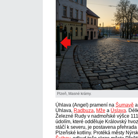
Plzeň, Masné krámy.
Úhlava (Angel) pramení na
Šumavě
a
Úhlava,
Radbuza
,
Mže
a
Úslava
. Dél
Železné Rudy v nadmořské výšce 11
údolím, které odděluje Královský hvo
stáčí k severu, je postavena přehrad
Plzeňské kotliny. Protéká městy Nýrs