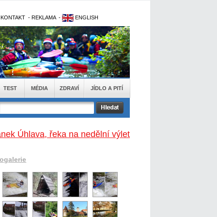
-
KONTAKT
-
REKLAMA
-
ENGLISH
TEST
MÉDIA
ZDRAVÍ
JÍDLO A PITÍ
ánek Úhlava, řeka na nedělní výlet
togalerie