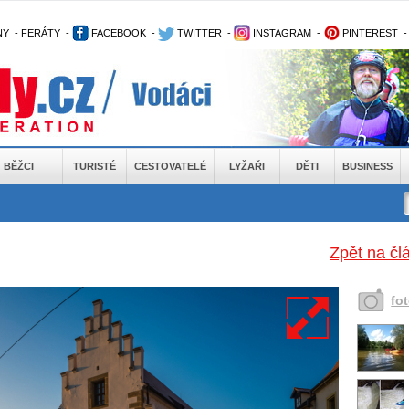
NY
-
FERÁTY
-
FACEBOOK
-
TWITTER
-
INSTAGRAM
-
PINTEREST
BĚŽCI
TURISTÉ
CESTOVATELÉ
LYŽAŘI
DĚTI
BUSINESS
Zpět na čl
fo