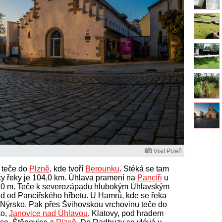
Visit Plzeň
 teče do
Plzně
, kde tvoří
Berounku
. Stéká se tam
ky řeky je 104,0 km. Úhlava pramení na
Pancíři
u
10 m. Teče k severozápadu hlubokým Úhlavským
zd od Pancířského hřbetu. U Hamrů, kde se řeka
a Nýrsko. Pak přes Švihovskou vrchovinu teče do
ko,
Janovice nad Úhlavou
, Klatovy, pod hradem