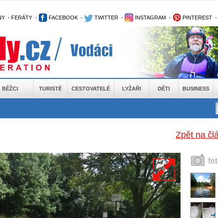
NY
-
FERÁTY
-
FACEBOOK
-
TWITTER
-
INSTAGRAM
-
PINTEREST
BĚŽCI
TURISTÉ
CESTOVATELÉ
LYŽAŘI
DĚTI
BUSINESS
Zpět na čl
fo