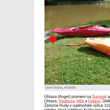
Dolní Úhlava, Hradiště.
Úhlava (Angel) pramení na
Šumavě
a
Úhlava,
Radbuza
,
Mže
a
Úslava
. Dél
Železné Rudy v nadmořské výšce 11
údolím, které odděluje Královský hvo