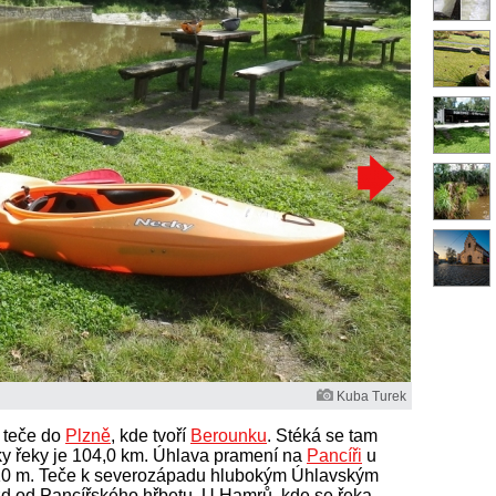
Kuba Turek
 teče do
Plzně
, kde tvoří
Berounku
. Stéká se tam
ky řeky je 104,0 km. Úhlava pramení na
Pancíři
u
10 m. Teče k severozápadu hlubokým Úhlavským
zd od Pancířského hřbetu. U Hamrů, kde se řeka