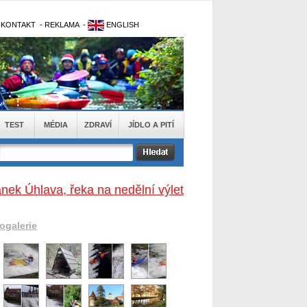
-
KONTAKT
-
REKLAMA
-
ENGLISH
TEST
MÉDIA
ZDRAVÍ
JÍDLO A PITÍ
ánek Úhlava, řeka na nedělní výlet
togalerie