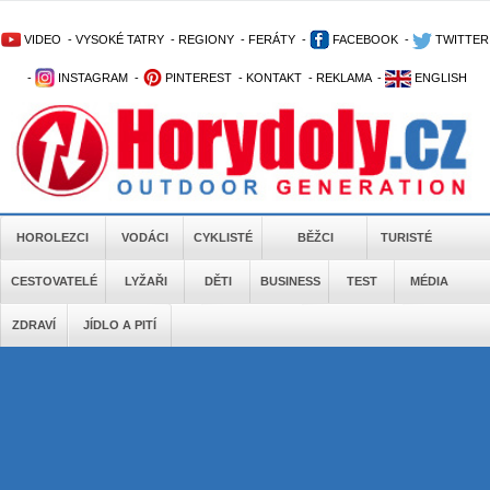
VIDEO
-
VYSOKÉ TATRY
-
REGIONY
-
FERÁTY
-
FACEBOOK
-
TWITTER
-
INSTAGRAM
-
PINTEREST
-
KONTAKT
-
REKLAMA
-
ENGLISH
HOROLEZCI
VODÁCI
CYKLISTÉ
BĚŽCI
TURISTÉ
CESTOVATELÉ
LYŽAŘI
DĚTI
BUSINESS
TEST
MÉDIA
ZDRAVÍ
JÍDLO A PITÍ