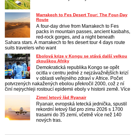
Marrakech to Fes Desert Tour: The Four-Day
Route
A four-day drive from Marrakech to Fes
packs in mountain passes, ancient kasbahs,
red-rock gorges, and a night beneath
Sahara stars. A marrakech to fes desert tour 4 days route
suits travelers who want
Ebolová krize v Kongu se stává další velkou
zkouškou Afriky
Demokratická republika Kongo se opět
ocitla v centru jedné z nejzávažnějších krizí
v oblasti veřejného zdraví v Africe. Počet
potvrzených nakažených ebolou překročil 2000, což z ní
činí nejrychleji rostoucí epidemii eboly v historii země. Více
Zimní letový řád Ryanair
Ryanair, evropská letecká jednička, spustil
rekordní letový řád pro zimu 2026 s 1700
trasami do 35 zemí, včetně více než 140
nových tras.