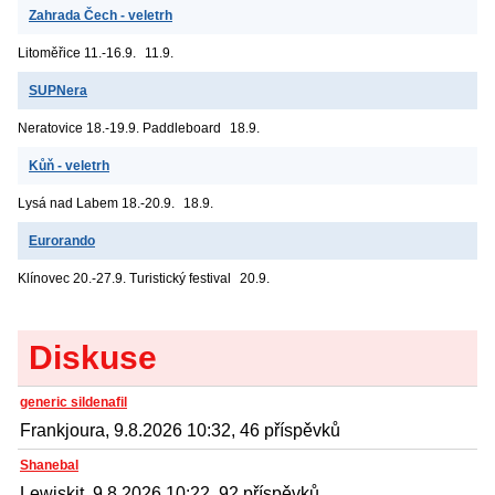
Zahrada Čech - veletrh
Litoměřice
11.-16.9.
11.9.
SUPNera
Neratovice
18.-19.9. Paddleboard
18.9.
Kůň - veletrh
Lysá nad Labem
18.-20.9.
18.9.
Eurorando
Klínovec
20.-27.9. Turistický festival
20.9.
Diskuse
generic sildenafil
Frankjoura, 9.8.2026 10:32, 46 příspěvků
Shanebal
Lewiskit, 9.8.2026 10:22, 92 příspěvků