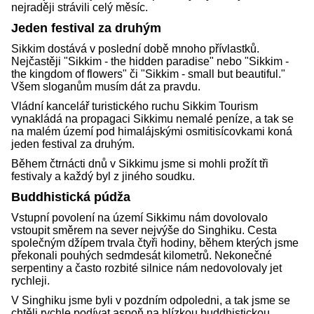
nejraději strávili celý měsíc.
Jeden festival za druhým
Sikkim dostává v poslední době mnoho přívlastků.
Nejčastěji "Sikkim - the hidden paradise" nebo "Sikkim -
the kingdom of flowers" či "Sikkim - small but beautiful."
Všem sloganům musím dát za pravdu.
Vládní kancelář turistického ruchu Sikkim Tourism
vynakládá na propagaci Sikkimu nemalé peníze, a tak se
na malém území pod himalájskými osmitisícovkami koná
jeden festival za druhým.
Během čtrnácti dnů v Sikkimu jsme si mohli prožít tři
festivaly a každý byl z jiného soudku.
Buddhistická púdža
Vstupní povolení na území Sikkimu nám dovolovalo
vstoupit směrem na sever nejvýše do Singhiku. Cesta
společným džípem trvala čtyři hodiny, během kterých jsme
překonali pouhých sedmdesát kilometrů. Nekonečné
serpentiny a často rozbité silnice nám nedovolovaly jet
rychleji.
V Singhiku jsme byli v pozdním odpoledni, a tak jsme se
chtěli rychle podívat aspoň na blízkou buddhistickou