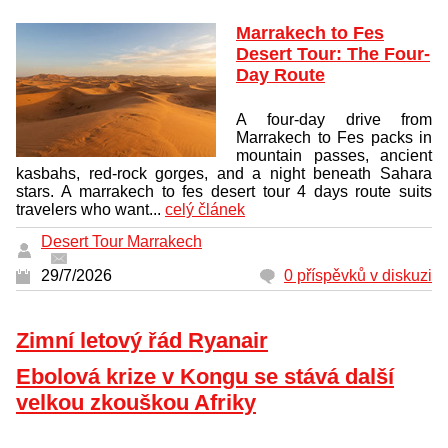
Marrakech to Fes
Desert Tour: The Four-
Day Route
A four-day drive from
Marrakech to Fes packs in
mountain passes, ancient
kasbahs, red-rock gorges, and a night beneath Sahara
stars. A marrakech to fes desert tour 4 days route suits
travelers who want...
celý článek
Desert Tour Marrakech
29/7/2026
0 příspěvků v diskuzi
Zimní letový řád Ryanair
Ebolová krize v Kongu se stává další
velkou zkouškou Afriky