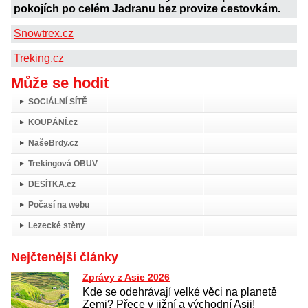
pokojích po celém Jadranu bez provize cestovkám.
Snowtrex.cz
Treking.cz
Může se hodit
SOCIÁLNÍ SÍTĚ
KOUPÁNÍ.cz
NašeBrdy.cz
Trekingová OBUV
DESÍTKA.cz
Počasí na webu
Lezecké stěny
Nejčtenější články
Zprávy z Asie 2026
Kde se odehrávají velké věci na planetě
Zemi? Přece v jižní a východní Asii!