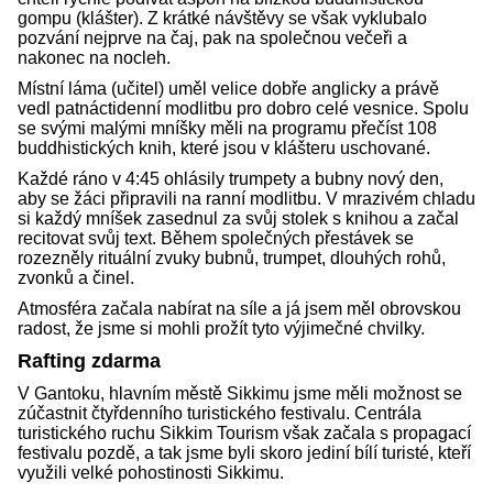
gompu (klášter). Z krátké návštěvy se však vyklubalo
pozvání nejprve na čaj, pak na společnou večeři a
nakonec na nocleh.
Místní láma (učitel) uměl velice dobře anglicky a právě
vedl patnáctidenní modlitbu pro dobro celé vesnice. Spolu
se svými malými mníšky měli na programu přečíst 108
buddhistických knih, které jsou v klášteru uschované.
Každé ráno v 4:45 ohlásily trumpety a bubny nový den,
aby se žáci připravili na ranní modlitbu. V mrazivém chladu
si každý mníšek zasednul za svůj stolek s knihou a začal
recitovat svůj text. Během společných přestávek se
rozezněly rituální zvuky bubnů, trumpet, dlouhých rohů,
zvonků a činel.
Atmosféra začala nabírat na síle a já jsem měl obrovskou
radost, že jsme si mohli prožít tyto výjimečné chvilky.
Rafting zdarma
V Gantoku, hlavním městě Sikkimu jsme měli možnost se
zúčastnit čtyřdenního turistického festivalu. Centrála
turistického ruchu Sikkim Tourism však začala s propagací
festivalu pozdě, a tak jsme byli skoro jediní bílí turisté, kteří
využili velké pohostinosti Sikkimu.