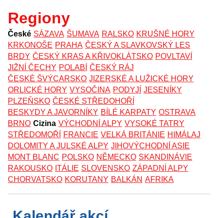
Regiony
České
SÁZAVA
ŠUMAVA
RALSKO
KRUŠNÉ HORY
KRKONOŠE
PRAHA
ČESKÝ A SLAVKOVSKÝ LES
BRDY
ČESKÝ KRAS A KŘIVOKLÁTSKO
POVLTAVÍ
JIŽNÍ ČECHY
POLABÍ
ČESKÝ RÁJ
ČESKÉ ŠVÝCARSKO
JIZERSKÉ A LUŽICKÉ HORY
ORLICKÉ HORY
VYSOČINA
PODYJÍ
JESENÍKY
PLZEŇSKO
ČESKÉ STŘEDOHOŘÍ
BESKYDY A JAVORNÍKY
BÍLÉ KARPATY
OSTRAVA
BRNO
Cizina
VÝCHODNÍ ALPY
VYSOKÉ TATRY
STŘEDOMOŘÍ
FRANCIE
VELKÁ BRITÁNIE
HIMÁLAJ
DOLOMITY A JULSKÉ ALPY
JIHOVÝCHODNÍ ASIE
MONT BLANC
POLSKO
NĚMECKO
SKANDINÁVIE
RAKOUSKO
ITÁLIE
SLOVENSKO
ZÁPADNÍ ALPY
CHORVATSKO
KORUTANY
BALKÁN
AFRIKA
Kalendář akcí