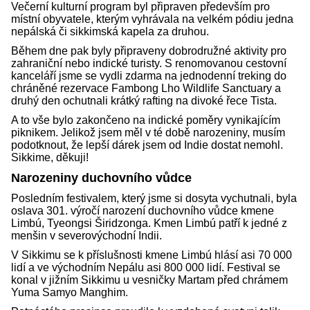
Večerní kulturní program byl připraven především pro
místní obyvatele, kterým vyhrávala na velkém pódiu jedna
nepálská či sikkimská kapela za druhou.
Během dne pak byly připraveny dobrodružné aktivity pro
zahraniční nebo indické turisty. S renomovanou cestovní
kanceláří jsme se vydli zdarma na jednodenní treking do
chráněné rezervace Fambong Lho Wildlife Sanctuary a
druhý den ochutnali krátký rafting na divoké řece Tista.
A to vše bylo zakončeno na indické poměry vynikajícím
piknikem. Jelikož jsem měl v té době narozeniny, musím
podotknout, že lepší dárek jsem od Indie dostat nemohl.
Sikkime, děkuji!
Narozeniny duchovního vůdce
Posledním festivalem, který jsme si dosyta vychutnali, byla
oslava 301. výročí narození duchovního vůdce kmene
Limbú, Tyeongsi Širidzonga. Kmen Limbú patří k jedné z
menšin v severovýchodní Indii.
V Sikkimu se k příslušnosti kmene Limbú hlásí asi 70 000
lidí a ve východním Nepálu asi 800 000 lidí. Festival se
konal v jižním Sikkimu u vesničky Martam před chrámem
Yuma Samyo Manghim.