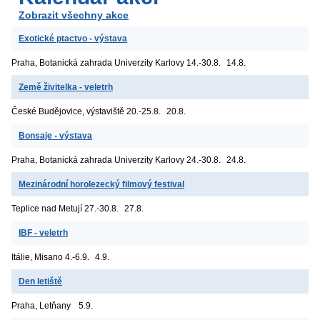
Zobrazit všechny akce
Exotické ptactvo - výstava
Praha, Botanická zahrada Univerzity Karlovy
14.-30.8.
14.8.
Země živitelka - veletrh
České Budějovice, výstaviště
20.-25.8.
20.8.
Bonsaje - výstava
Praha, Botanická zahrada Univerzity Karlovy
24.-30.8.
24.8.
Mezinárodní horolezecký filmový festival
Teplice nad Metují
27.-30.8.
27.8.
IBF - veletrh
Itálie, Misano
4.-6.9.
4.9.
Den letiště
Praha, Letňany
5.9.