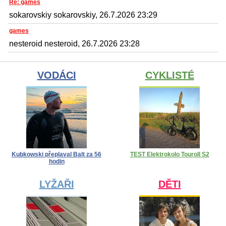
Re: games
sokarovskiy sokarovskiy, 26.7.2026 23:29
games
nesteroid nesteroid, 26.7.2026 23:28
VODÁCI
CYKLISTÉ
Kubkowski přeplaval Balt za 56
TEST Elektrokolo Touroll S2
hodin
LYŽAŘI
DĚTI