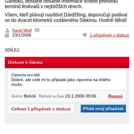
Gantoku, dostane obsáhlé informace včetně přehledu
termínů festivalů v nejbližších dnech.
Všem, kteří plánují navštívit Dárdžíling, doporučuji podívat
se do dvacet kilometrů vzdáleného Sikkimu. Hodně štěstí!
Karel Wolf
23/1/2006
1 příspěvek v diskuzi
SDÍLEJ:
Diskuze k článku
Cipovina pro bílé
Dobré, ale celé mi to připadá jako cipovina na bílého
muže.
Autor
Bohóš
Datum a čas
23.1.2006 09:06
Reaguj
Celkem 1 příspěvek v diskuzi
Přidat nový příspěvek