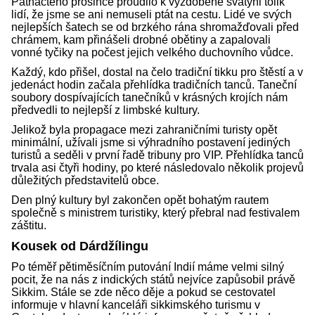
Patnáctého prosince proudilo k vyzdobené svatyni tolik
lidí, že jsme se ani nemuseli ptát na cestu. Lidé ve svých
nejlepších šatech se od brzkého rána shromažďovali před
chrámem, kam přinášeli drobné obětiny a zapalovali
vonné tyčiky na počest jejich velkého duchovního vůdce.
Každý, kdo přišel, dostal na čelo tradiční tikku pro štěstí a v
jedenáct hodin začala přehlídka tradičních tanců. Taneční
soubory dospívajících tanečníků v krásných krojích nám
předvedli to nejlepší z limbské kultury.
Jelikož byla propagace mezi zahraničními turisty opět
minimální, užívali jsme si výhradního postavení jediných
turistů a seděli v první řadě tribuny pro VIP. Přehlídka tanců
trvala asi čtyři hodiny, po které následovalo několik projevů
důležitých představitelů obce.
Den plný kultury byl zakončen opět bohatým rautem
společně s ministrem turistiky, který přebral nad festivalem
záštitu.
Kousek od Dárdžílingu
Po téměř pětiměsíčním putování Indií máme velmi silný
pocit, že na nás z indických států nejvíce zapůsobil právě
Sikkim. Stále se zde něco děje a pokud se cestovatel
informuje v hlavní kanceláři sikkimského turismu v