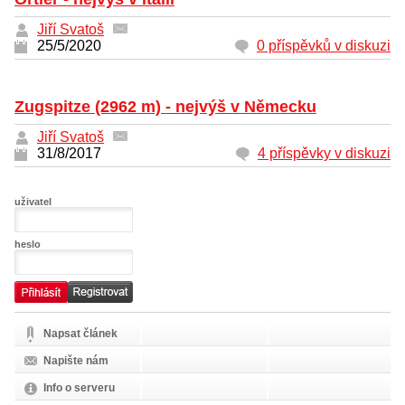
Jiří Svatoš
25/5/2020
0 příspěvků v diskuzi
Zugspitze (2962 m) - nejvýš v Německu
Jiří Svatoš
31/8/2017
4 příspěvky v diskuzi
uživatel
heslo
Napsat článek
Napište nám
Info o serveru