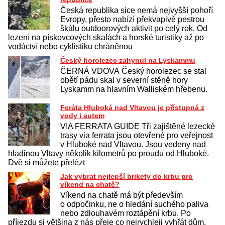
Česká republika sice nemá nejvyšší pohoří
Evropy, přesto nabízí překvapivě pestrou
škálu outdoorových aktivit po celý rok. Od
lezení na pískovcových skalách a horské turistiky až po
vodáctví nebo cyklistiku chráněnou
Český horolezec zahynul na Lyskammu
ČERNÁ VDOVA Český horolezec se stal
obětí pádu skal v severní stěně hory
Lyskamm na hlavním Walliském hřebenu.
Feráta Hluboká nad Vltavou je přístupná z
vody i autem
VIA FERRATA GUIDE Tři zajištěné lezecké
trasy via ferrata jsou otevřené pro veřejnost
v Hluboké nad Vltavou. Jsou vedeny nad
hladinou Vltavy několik kilometrů po proudu od Hluboké.
Dvě si můžete přelézt
Jak vybrat nejlepší brikety do krbu pro
víkend na chatě?
Víkend na chatě má být především
o odpočinku, ne o hledání suchého paliva
nebo zdlouhavém roztápění krbu. Po
příjezdu si většina z nás přeje co nejrychleji vyhřát dům,