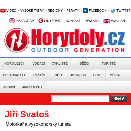
VIDEO
-
VYSOKÉ TATRY
-
REGIONY
-
FERÁTY
-
FACEBOOK
-
TWITTER
-
INSTAGRAM
-
PINTEREST
-
KONTAKT
-
REKLAMA
-
ENGLISH
HOROLEZCI
VODÁCI
CYKLISTÉ
BĚŽCI
TURISTÉ
CESTOVATELÉ
LYŽAŘI
DĚTI
BUSINESS
TEST
MÉDIA
ZDRAVÍ
JÍDLO A PITÍ
Jiří Svatoš
Motorkář a vysokohorský turista