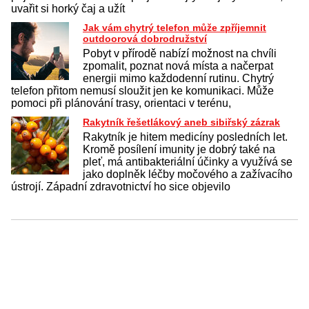
uvařit si horký čaj a užít
Jak vám chytrý telefon může zpříjemnit
outdoorová dobrodružství
Pobyt v přírodě nabízí možnost na chvíli
zpomalit, poznat nová místa a načerpat
energii mimo každodenní rutinu. Chytrý
telefon přitom nemusí sloužit jen ke komunikaci. Může
pomoci při plánování trasy, orientaci v terénu,
Rakytník řešetlákový aneb sibiřský zázrak
Rakytník je hitem medicíny posledních let.
Kromě posílení imunity je dobrý také na
pleť, má antibakteriální účinky a využívá se
jako doplněk léčby močového a zažívacího
ústrojí. Západní zdravotnictví ho sice objevilo