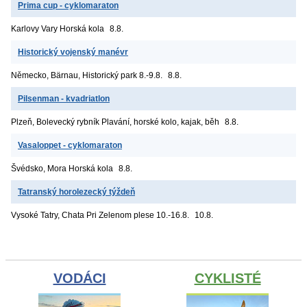
Prima cup - cyklomaraton
Karlovy Vary
Horská kola
8.8.
Historický vojenský manévr
Německo, Bärnau, Historický park
8.-9.8.
8.8.
Pilsenman - kvadriatlon
Plzeň, Bolevecký rybník
Plavání, horské kolo, kajak, běh
8.8.
Vasaloppet - cyklomaraton
Švédsko, Mora
Horská kola
8.8.
Tatranský horolezecký týždeň
Vysoké Tatry, Chata Pri Zelenom plese
10.-16.8.
10.8.
VODÁCI
CYKLISTÉ