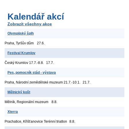
Kalendář akcí
Zobrazit všechny akce
Olympijský šplh
Praha, Tyršův dům
27.6.
Festival Krumlov
Český Krumlov
17.7.-8.8.
17.7.
Pes, pomocník stád - výstava
Praha, Národní zemědělské muzeum
21.7.-10.1.
21.7.
Mělnický košt
Mělník, Regionální muzeum
8.8.
Xterra
Prachatice, Křišťanovice
Terénní triatlon
8.8.