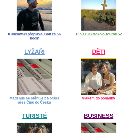
Kubkowski přeplaval Balt za 56
TEST Elektrokolo Touroll S2
hodin
LYŽAŘI
DĚTI
Madshus se stěhuje z Norska
Vlakem do pohádky
přes Čínu do Česka
TURISTÉ
BUSINESS