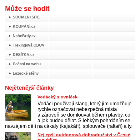
Může se hodit
SOCIÁLNÍ SÍTĚ
KOUPÁNÍ.cz
NašeBrdy.cz
Trekingová OBUV
DESÍTKA.cz
Počasí na webu
Lezecké stěny
Nejčtenější články
Vodácký slovníček
Vodáci používají slang, který jim umožňuje
rychle označovat nebezpečná místa
a zároveň se domlouvat během plavby, co
a jak budou dělat. S lehkým pohrdáním se
navzájem dělí na cákaly (kajakáři), splouvače (raftaři) a ty,
Nejlepší outdoorová dobrodružství v České
republice