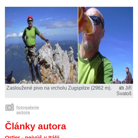
Zasloužené pivo na vrcholu Zugspitze (2962 m).
Jiří
Svatoš
fotogalerie
autora
Články autora
Ortler - nejvýš v Itálii