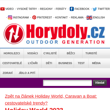
VIDEO
-
VYSOKÉ TATRY
-
REGIONY
-
FERÁTY
-
FACEBOOK
-
TWITTER
-
INSTAGRAM
-
PINTEREST
-
KONTAKT
-
REKLAMA
-
ENGLISH
HOROLEZCI
VODÁCI
CYKLISTÉ
BĚŽCI
TURISTÉ
CESTOVATELÉ
LYŽAŘI
DĚTI
BUSINESS
TEST
MÉDIA
ZDRAVÍ
JÍDLO A PITÍ
Zpět na článek Holiday World, Caravan a Boat:
cestovatelské trendy?