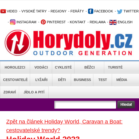
VIDEO
-
VYSOKÉ TATRY
-
REGIONY
-
FERÁTY
-
FACEBOOK
-
TWITTER
-
INSTAGRAM
-
PINTEREST
-
KONTAKT
-
REKLAMA
-
ENGLISH
HOROLEZCI
VODÁCI
CYKLISTÉ
BĚŽCI
TURISTÉ
CESTOVATELÉ
LYŽAŘI
DĚTI
BUSINESS
TEST
MÉDIA
ZDRAVÍ
JÍDLO A PITÍ
Zpět na článek Holiday World, Caravan a Boat:
cestovatelské trendy?