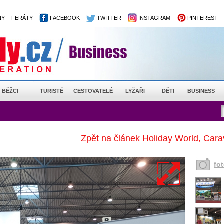
NY
-
FERÁTY
-
FACEBOOK
-
TWITTER
-
INSTAGRAM
-
PINTEREST
BĚŽCI
TURISTÉ
CESTOVATELÉ
LYŽAŘI
DĚTI
BUSINESS
Zpět na článek Holiday World, Cara
fo