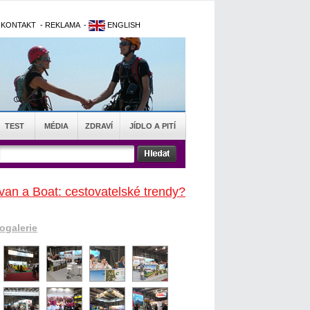
-
KONTAKT
-
REKLAMA
-
ENGLISH
TEST
MÉDIA
ZDRAVÍ
JÍDLO A PITÍ
van a Boat: cestovatelské trendy?
togalerie