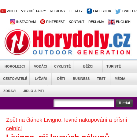
VIDEO
-
VYSOKÉ TATRY
-
REGIONY
-
FERÁTY
-
FACEBOOK
-
TWITTER
-
INSTAGRAM
-
PINTEREST
-
KONTAKT
-
REKLAMA
-
ENGLISH
HOROLEZCI
VODÁCI
CYKLISTÉ
BĚŽCI
TURISTÉ
CESTOVATELÉ
LYŽAŘI
DĚTI
BUSINESS
TEST
MÉDIA
ZDRAVÍ
JÍDLO A PITÍ
Zpět na článek Livigno: levné nakupování a přísní
celníci