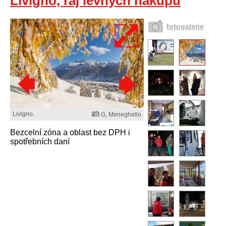
Livigno, ráj levných nákupů
fotogalerie
Livigno.
G, Meneghello
Bezcelní zóna a oblast bez DPH i
spotřebních daní