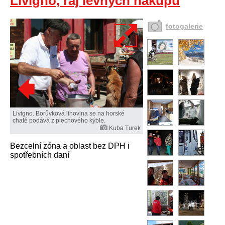
Livigno, ráj levných nákupů
fotogalerie
Livigno. Borůvková lihovina se na horské
chatě podává z plechového kýble.
Kuba Turek
Bezcelní zóna a oblast bez DPH i
spotřebních daní