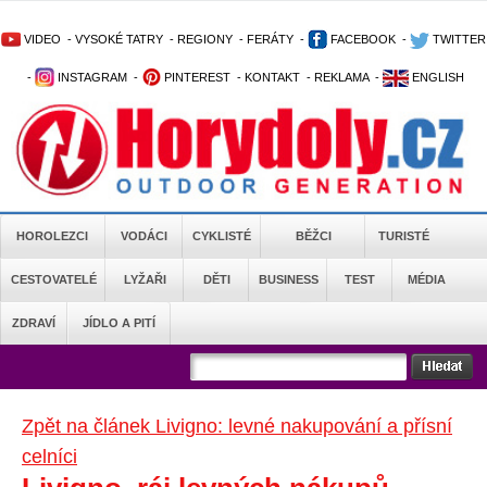
VIDEO
-
VYSOKÉ TATRY
-
REGIONY
-
FERÁTY
-
FACEBOOK
-
TWITTER
-
INSTAGRAM
-
PINTEREST
-
KONTAKT
-
REKLAMA
-
ENGLISH
HOROLEZCI
VODÁCI
CYKLISTÉ
BĚŽCI
TURISTÉ
CESTOVATELÉ
LYŽAŘI
DĚTI
BUSINESS
TEST
MÉDIA
ZDRAVÍ
JÍDLO A PITÍ
Zpět na článek Livigno: levné nakupování a přísní
celníci