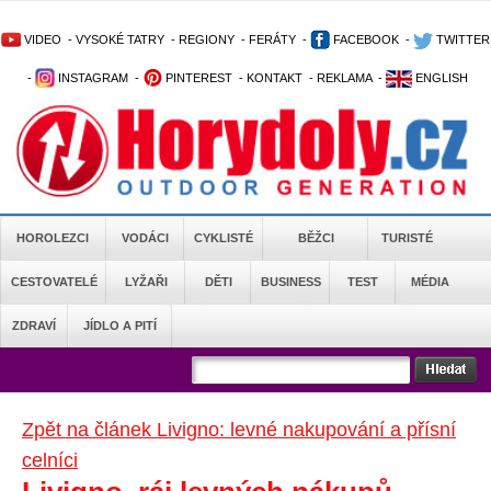
VIDEO
-
VYSOKÉ TATRY
-
REGIONY
-
FERÁTY
-
FACEBOOK
-
TWITTER
-
INSTAGRAM
-
PINTEREST
-
KONTAKT
-
REKLAMA
-
ENGLISH
HOROLEZCI
VODÁCI
CYKLISTÉ
BĚŽCI
TURISTÉ
CESTOVATELÉ
LYŽAŘI
DĚTI
BUSINESS
TEST
MÉDIA
ZDRAVÍ
JÍDLO A PITÍ
Zpět na článek Livigno: levné nakupování a přísní
celníci