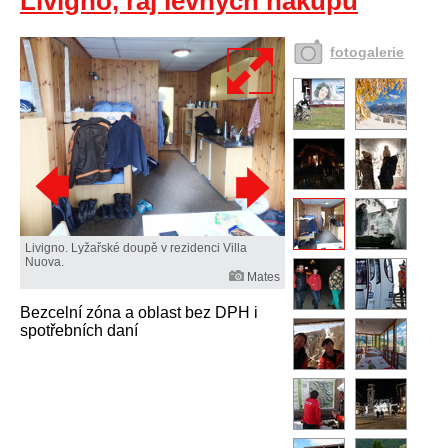
Livigno, ráj levných nákupů
fotogalerie
Livigno. Lyžařské doupě v rezidenci Villa
Nuova.
Mates
Bezcelní zóna a oblast bez DPH i
spotřebních daní