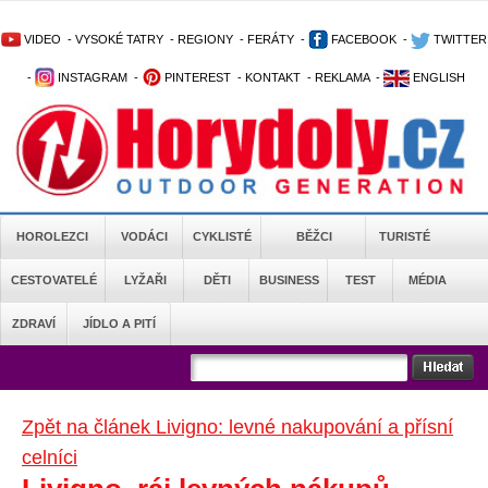
VIDEO
-
VYSOKÉ TATRY
-
REGIONY
-
FERÁTY
-
FACEBOOK
-
TWITTER
-
INSTAGRAM
-
PINTEREST
-
KONTAKT
-
REKLAMA
-
ENGLISH
HOROLEZCI
VODÁCI
CYKLISTÉ
BĚŽCI
TURISTÉ
CESTOVATELÉ
LYŽAŘI
DĚTI
BUSINESS
TEST
MÉDIA
ZDRAVÍ
JÍDLO A PITÍ
Zpět na článek Livigno: levné nakupování a přísní
celníci