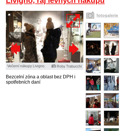
Livigno, ráj levných nákupů
fotogalerie
Večerní nákupy Livigno.
Roby Trabucchi
Bezcelní zóna a oblast bez DPH i
spotřebních daní