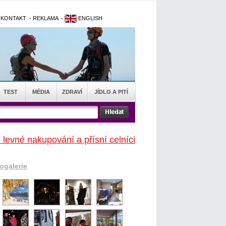
-
KONTAKT
-
REKLAMA
-
ENGLISH
TEST
MÉDIA
ZDRAVÍ
JÍDLO A PITÍ
 levné nakupování a přísní celníci
togalerie