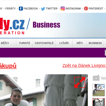
NY
-
FERÁTY
-
FACEBOOK
-
TWITTER
-
INSTAGRAM
-
PINTEREST
BĚŽCI
TURISTÉ
CESTOVATELÉ
LYŽAŘI
DĚTI
BUSINESS
nákupů
Zpět na článek Livigno:
fo