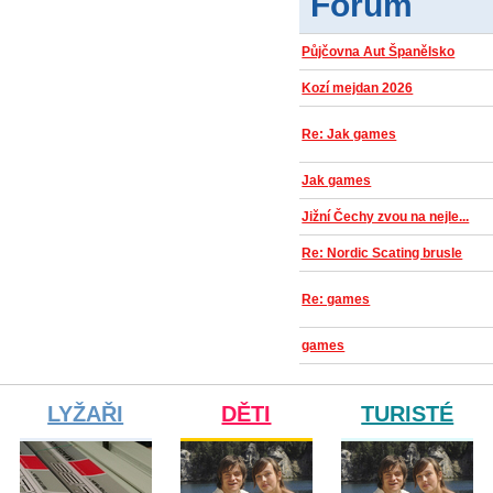
Fórum
Půjčovna Aut Španělsko
Kozí mejdan 2026
Re: Jak games
Jak games
Jižní Čechy zvou na nejle...
Re: Nordic Scating brusle
Re: games
games
LYŽAŘI
DĚTI
TURISTÉ