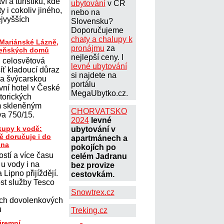
ví a turistiku, kde
ubytování
v ČR
ty i cokoliv jiného,
nebo na
ejvyšších
Slovensku?
Doporučujeme
chaty a chalupy k
 Mariánské Lázně,
pronájmu
za
ázeňských domů
nejlepší ceny. I
, celosvětová
levné ubytování
íť kladoucí důraz
si najdete na
u a švýcarskou
portálu
rvní hotel v České
MegaUbytko.cz.
storických
m skleněným
CHORVATSKO
va 750/15.
2024
levné
kupy k vodě:
ubytování v
ě doručuje i do
apartmánech a
pna
pokojích po
stí a více času
celém Jadranu
 u vody i na
bez provize
 Lipno přijíždějí.
cestovkám.
st služby Tesco
Snowtrex.cz
ých dovolenkových
u
Treking.cz
firemní