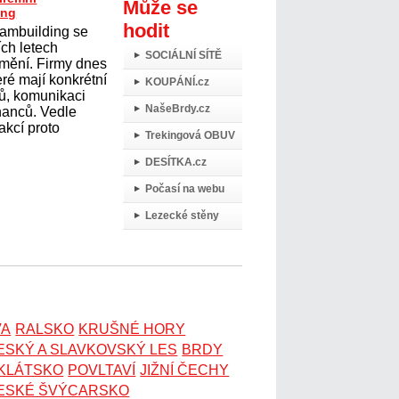
Může se
ing
hodit
eambuilding se
ích letech
SOCIÁLNÍ SÍTĚ
mění. Firmy dnes
teré mají konkrétní
KOUPÁNÍ.cz
mů, komunikaci
NašeBrdy.cz
nanců. Vedle
akcí proto
Trekingová OBUV
DESÍTKA.cz
Počasí na webu
Lezecké stěny
VA
RALSKO
KRUŠNÉ HORY
ESKÝ A SLAVKOVSKÝ LES
BRDY
OKLÁTSKO
POVLTAVÍ
JIŽNÍ ČECHY
ESKÉ ŠVÝCARSKO