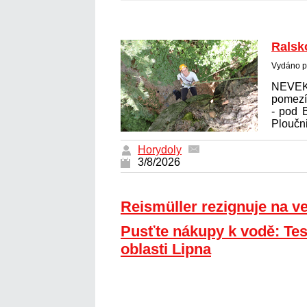
Ralsk
Vydáno p
NEVE
pomez
- pod 
Ploučni
Horydoly
3/8/2026
Reismüller rezignuje na 
Pusťte nákupy k vodě: Tes
oblasti Lipna