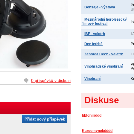
P
Bonsaje - výstava
U
Mezinárodní horolezecký
T
filmový festival
IBF - veletrh
It
Den letiště
P
Zahrada Čech - veletrh
L
P
Vinohradské vinobraní
P
Vinobraní
K
0 příspěvků v diskuzi
Diskuse
bbfghjjjjddd
Přidat nový příspěvek
Kareemynebdddd