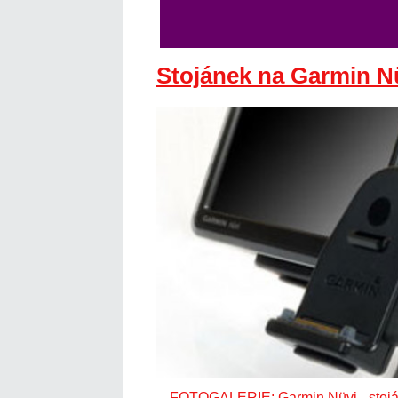
Stojánek na Garmin N
FOTOGALERIE: Garmin Nüvi - stoj