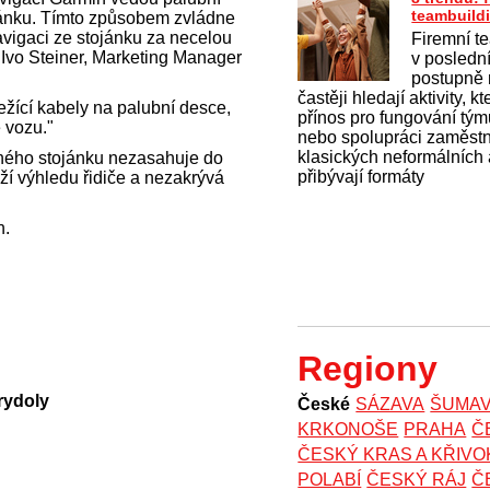
teambuild
tojánku. Tímto způsobem zvládne
avigaci ze stojánku za necelou
Firemní t
e Ivo Steiner, Marketing Manager
v posledn
postupně 
častěji hledají aktivity, k
ežící kabely na palubní desce,
přínos pro fungování tý
 vozu."
nebo spolupráci zaměst
klasických neformálních 
ného stojánku nezasahuje do
přibývají formáty
áží výhledu řidiče a nezakrývá
n.
Regiony
rydoly
České
SÁZAVA
ŠUMA
KRKONOŠE
PRAHA
Č
ČESKÝ KRAS A KŘIV
POLABÍ
ČESKÝ RÁJ
Č