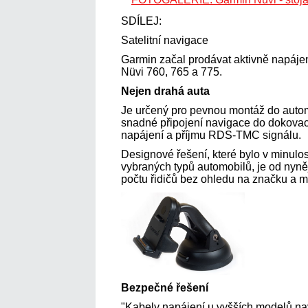
SDÍLEJ:
Satelitní navigace
Garmin začal prodávat aktivně napájen
Nüvi 760, 765 a 775.
Nejen drahá auta
Je určený pro pevnou montáž do auto
snadné připojení navigace do dokovací
napájení a příjmu RDS-TMC signálu.
Designové řešení, které bylo v minulos
vybraných typů automobilů, je od nyn
počtu řidičů bez ohledu na značku a 
Bezpečné řešení
"Kabely napájení u vyšších modelů na