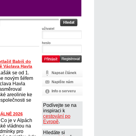
uživatel
heslo
tlačil Babiš do
tě Václava Havla
ašák se od 1.
Napsat článek
ne novým šéfem
Napište nám
áclava Havla
 nasměroval
Info o serveru
ké areolinie ke
 společnosti se
Podívejte se na
inspiraci k
UÁLNĚ 2026
cestování po
Co je v Alpách
Evropě
.
aké vládnou na
dmínky pro
Hledáte si