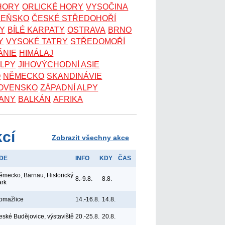
 HORY
ORLICKÉ HORY
VYSOČINA
ZEŇSKO
ČESKÉ STŘEDOHOŘÍ
KY
BÍLÉ KARPATY
OSTRAVA
BRNO
Y
VYSOKÉ TATRY
STŘEDOMOŘÍ
ÁNIE
HIMÁLAJ
ALPY
JIHOVÝCHODNÍ ASIE
O
NĚMECKO
SKANDINÁVIE
OVENSKO
ZÁPADNÍ ALPY
ANY
BALKÁN
AFRIKA
kcí
Zobrazit všechny akce
DE
INFO
KDY
ČAS
ěmecko, Bärnau, Historický
8.-9.8.
8.8.
ark
omažlice
14.-16.8.
14.8.
eské Budějovice, výstaviště
20.-25.8.
20.8.