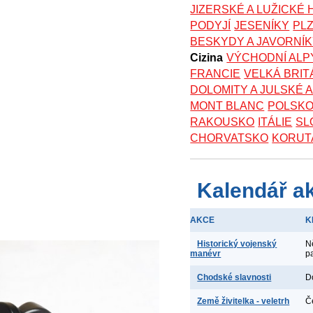
JIZERSKÉ A LUŽICKÉ
PODYJÍ
JESENÍKY
PL
BESKYDY A JAVORNÍ
Cizina
VÝCHODNÍ ALP
FRANCIE
VELKÁ BRIT
DOLOMITY A JULSKÉ 
MONT BLANC
POLSK
RAKOUSKO
ITÁLIE
SL
CHORVATSKO
KORUT
Kalendář a
AKCE
K
Historický vojenský
N
manévr
p
Chodské slavnosti
D
Země živitelka - veletrh
Č