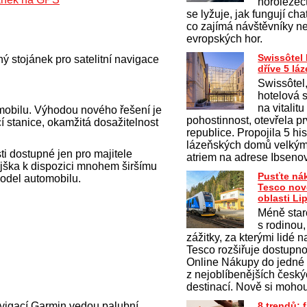
horolezect
se lyžuje, jak fungují cha
co zajímá návštěvníky n
evropských hor.
Swissôtel
ý stojánek pro satelitní navigace
dříve 5 l
Swissôtel
hotelová s
na vitalit
mobilu. Výhodou nového řešení je
pohostinnost, otevřela p
 stanice, okamžitá dosažitelnost
republice. Propojila 5 hi
lázeňských domů velký
ti dostupné jen pro majitele
atriem na adrese Ibseno
ějška k dispozici mnohem širšímu
Pusťte ná
model automobilu.
Tesco nov
oblasti Li
Méně staro
s rodinou,
zážitky, za kterými lidé na
Tesco rozšiřuje dostupno
Online Nákupy do jedné
z nejoblíbenějších česk
destinací. Nově si moho
vigací Garmin vedou palubní
8 trendů: 