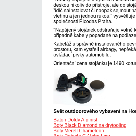
deskou nikoliv do přístroje, ale do s
řidič nainstalovat či naopak sejmout n
vteřinu a jen jednou rukou," vysvětluj
společnosti Picodas Praha.
"Napájený stojánek odstraňuje volně l
případně kabely popadané na podlaze
Kabeláž u správně instalovaného pev
prostoru, kam vystřelí airbagy, nepřek
ovládací prvky automobilu.
Orientační cena stojánku je 1490 koru
Svět outdoorového vybavení na Ho
Batoh Doldy Alpinist
Boty Black Diamond na drytooling
Boty Merell Chameleon