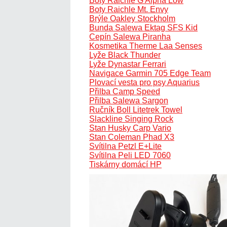
Boty Raichle G Alpha Low
Boty Raichle Mt. Envy
Brýle Oakley Stockholm
Bunda Salewa Ektag SFS Kid
Cepín Salewa Piranha
Kosmetika Therme Laa Senses
Lyže Black Thunder
Lyže Dynastar Ferrari
Navigace Garmin 705 Edge Team
Plovací vesta pro psy Aquarius
Přilba Camp Speed
Přilba Salewa Sargon
Ručník Boll Litetrek Towel
Slackline Singing Rock
Stan Husky Carp Vario
Stan Coleman Phad X3
Svítilna Petzl E+Lite
Svítilna Peli LED 7060
Tiskárny domácí HP