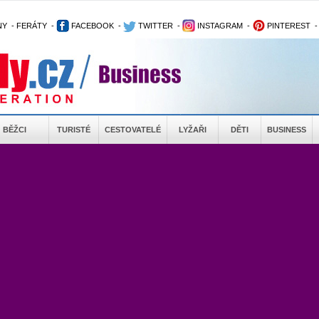
NY
-
FERÁTY
-
FACEBOOK
-
TWITTER
-
INSTAGRAM
-
PINTEREST
BĚŽCI
TURISTÉ
CESTOVATELÉ
LYŽAŘI
DĚTI
BUSINESS