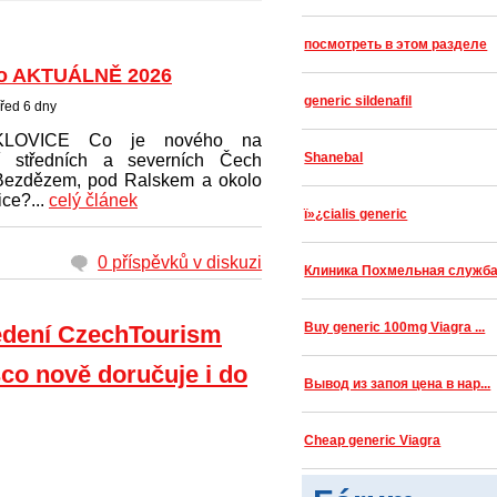
посмотреть в этом разделе
o AKTUÁLNĚ 2026
generic sildenafil
řed 6 dny
KLOVICE Co je nového na
Shanebal
í středních a severních Čech
Bezdězem, pod Ralskem a okolo
ce?...
celý článek
ï»¿cialis generic
0 příspěvků v diskuzi
Клиника Похмельная служб
Buy generic 100mg Viagra ...
vedení CzechTourism
co nově doručuje i do
Вывод из запоя цена в нар...
Cheap generic Viagra