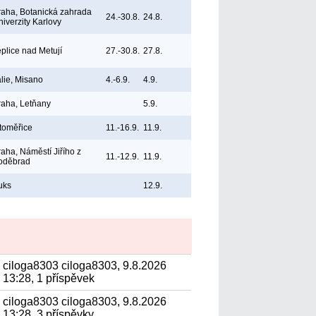
raha, Botanická zahrada
24.-30.8.
24.8.
niverzity Karlovy
eplice nad Metují
27.-30.8.
27.8.
álie, Misano
4.-6.9.
4.9.
raha, Letňany
5.9.
itoměřice
11.-16.9.
11.9.
raha, Náměstí Jiřího z
11.-12.9.
11.9.
oděbrad
uks
12.9.
ciloga8303 ciloga8303, 9.8.2026
13:28, 1 příspěvek
ciloga8303 ciloga8303, 9.8.2026
13:28, 3 příspěvky