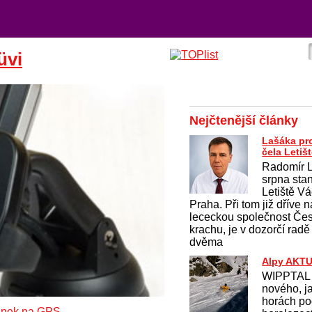
üvi
Nejčtenější články
Lašáka pro
čela Letiš
Radomír L
srpna sta
Letiště V
Praha. Při tom již dříve
lececkou společnost Čes
krachu, je v dozorčí radě
dvěma
Alpy AKT
WIPPTAL 
nového, j
horách po
ánek na GPS