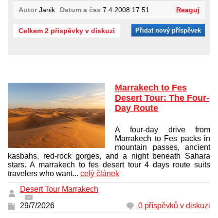
Autor
Janik
Datum a čas
7.4.2008 17:51
Reaguj
Celkem 2 příspěvky v diskuzi
Přidat nový příspěvek
Marrakech to Fes
Desert Tour: The Four-
Day Route
A four-day drive from
Marrakech to Fes packs in
mountain passes, ancient
kasbahs, red-rock gorges, and a night beneath Sahara
stars. A marrakech to fes desert tour 4 days route suits
travelers who want...
celý článek
Desert Tour Marrakech
29/7/2026
0 příspěvků v diskuzi