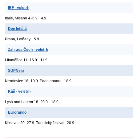
IBF - veletrh
Itálie, Misano
4.-6.9.
4.9.
Den letiště
Praha, Letňany
5.9.
Zahrada Čech - veletrh
Litoměřice
11.-16.9.
11.9.
SUPNera
Neratovice
18.-19.9. Paddleboard
18.9.
Kůň - veletrh
Lysá nad Labem
18.-20.9.
18.9.
Eurorando
Klínovec
20.-27.9. Turistický festival
20.9.