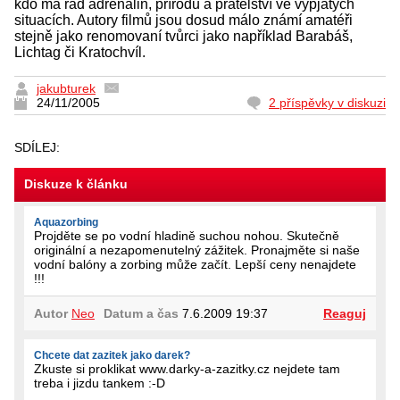
kdo má rád adrenalin, přírodu a přátelství ve vypjatých
situacích. Autory filmů jsou dosud málo známí amatéři
stejně jako renomovaní tvůrci jako například Barabáš,
Lichtag či Kratochvíl.
jakubturek
24/11/2005
2 příspěvky v diskuzi
SDÍLEJ:
Diskuze k článku
Aquazorbing
Projděte se po vodní hladině suchou nohou. Skutečně
originální a nezapomenutelný zážitek. Pronajměte si naše
vodní balóny a zorbing může začít. Lepší ceny nenajdete
!!!
Autor
Neo
Datum a čas
7.6.2009 19:37
Reaguj
Chcete dat zazitek jako darek?
Zkuste si proklikat www.darky-a-zazitky.cz nejdete tam
treba i jizdu tankem :-D