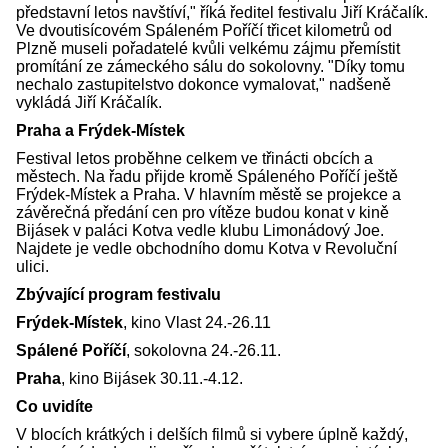
představní letos navštíví," říká ředitel festivalu Jiří Kráčalík.
Ve dvoutisícovém Spáleném Poříčí třicet kilometrů od
Plzně museli pořadatelé kvůli velkému zájmu přemístit
promítání ze zámeckého sálu do sokolovny. "Díky tomu
nechalo zastupitelstvo dokonce vymalovat," nadšeně
vykládá Jiří Kráčalík.
Praha a Frýdek-Místek
Festival letos proběhne celkem ve třinácti obcích a
městech. Na řadu přijde kromě Spáleného Poříčí ještě
Frýdek-Místek a Praha. V hlavním městě se projekce a
závěrečná předání cen pro vítěze budou konat v kině
Bijásek v paláci Kotva vedle klubu Limonádový Joe.
Najdete je vedle obchodního domu Kotva v Revoluční
ulici.
Zbývající program festivalu
Frýdek-Místek
, kino Vlast 24.-26.11
Spálené Poříčí
, sokolovna 24.-26.11.
Praha
, kino Bijásek 30.11.-4.12.
Co uvidíte
V blocích krátkých i delších filmů si vybere úplně každý,