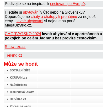
Podívejte se na inspiraci k
cestování po Evropě
.
Hledáte si
ubytování
v ČR nebo na Slovensku?
Doporučujeme
chaty a chalupy k pronájmu
za nejlepší
ceny. I
levné ubytování
si najdete na portálu
MegaUbytko.cz.
CHORVATSKO 2024
levné ubytování v apartmánech a
pokojích po celém Jadranu bez provize cestovkám.
Snowtrex.cz
Treking.cz
Může se hodit
SOCIÁLNÍ SÍTĚ
KOUPÁNÍ.cz
NašeBrdy.cz
Trekingová OBUV
DESÍTKA.cz
Počasí na webu