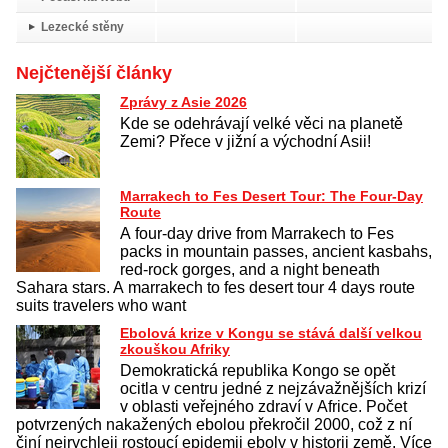
Lezecké stěny
Nejčtenější články
Zprávy z Asie 2026
Kde se odehrávají velké věci na planetě
Zemi? Přece v jižní a východní Asii!
Marrakech to Fes Desert Tour: The Four-Day
Route
A four-day drive from Marrakech to Fes
packs in mountain passes, ancient kasbahs,
red-rock gorges, and a night beneath
Sahara stars. A marrakech to fes desert tour 4 days route
suits travelers who want
Ebolová krize v Kongu se stává další velkou
zkouškou Afriky
Demokratická republika Kongo se opět
ocitla v centru jedné z nejzávažnějších krizí
v oblasti veřejného zdraví v Africe. Počet
potvrzených nakažených ebolou překročil 2000, což z ní
činí nejrychleji rostoucí epidemii eboly v historii země. Více