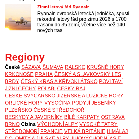
Zimní letový řád Ryanair
Ryanair, evropská letecká jednička, spustil
rekordní letový řád pro zimu 2026 s 1700
trasami do 35 zemí, včetně více než 140
nových tras.
Regiony
České
SÁZAVA
ŠUMAVA
RALSKO
KRUŠNÉ HORY
KRKONOŠE
PRAHA
ČESKÝ A SLAVKOVSKÝ LES
BRDY
ČESKÝ KRAS A KŘIVOKLÁTSKO
POVLTAVÍ
JIŽNÍ ČECHY
POLABÍ
ČESKÝ RÁJ
ČESKÉ ŠVÝCARSKO
JIZERSKÉ A LUŽICKÉ HORY
ORLICKÉ HORY
VYSOČINA
PODYJÍ
JESENÍKY
PLZEŇSKO
ČESKÉ STŘEDOHOŘÍ
BESKYDY A JAVORNÍKY
BÍLÉ KARPATY
OSTRAVA
BRNO
Cizina
VÝCHODNÍ ALPY
VYSOKÉ TATRY
STŘEDOMOŘÍ
FRANCIE
VELKÁ BRITÁNIE
HIMÁLAJ
DOLOMITY A JULSKÉ ALPY
JIHOVÝCHODNÍ ASIE