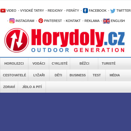
VIDEO
-
VYSOKÉ TATRY
-
REGIONY
-
FERÁTY
-
FACEBOOK
-
TWITTER
-
INSTAGRAM
-
PINTEREST
-
KONTAKT
-
REKLAMA
-
ENGLISH
HOROLEZCI
VODÁCI
CYKLISTÉ
BĚŽCI
TURISTÉ
CESTOVATELÉ
LYŽAŘI
DĚTI
BUSINESS
TEST
MÉDIA
ZDRAVÍ
JÍDLO A PITÍ