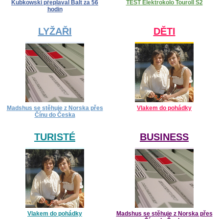
Kubkowski přeplaval Balt za 56
TEST Elektrokolo Touroll S2
hodin
LYŽAŘI
DĚTI
Madshus se stěhuje z Norska přes
Vlakem do pohádky
Čínu do Česka
TURISTÉ
BUSINESS
Vlakem do pohádky
Madshus se stěhuje z Norska přes