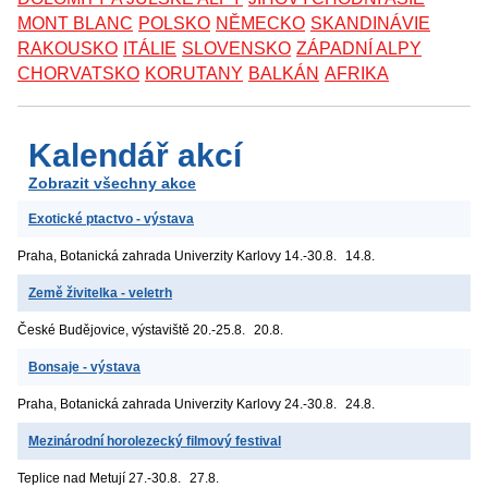
MONT BLANC
POLSKO
NĚMECKO
SKANDINÁVIE
RAKOUSKO
ITÁLIE
SLOVENSKO
ZÁPADNÍ ALPY
CHORVATSKO
KORUTANY
BALKÁN
AFRIKA
Kalendář akcí
Zobrazit všechny akce
Exotické ptactvo - výstava
Praha, Botanická zahrada Univerzity Karlovy
14.-30.8.
14.8.
Země živitelka - veletrh
České Budějovice, výstaviště
20.-25.8.
20.8.
Bonsaje - výstava
Praha, Botanická zahrada Univerzity Karlovy
24.-30.8.
24.8.
Mezinárodní horolezecký filmový festival
Teplice nad Metují
27.-30.8.
27.8.