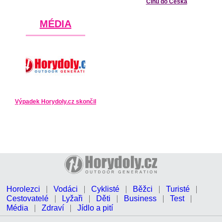
Čínu do Česka
MÉDIA
Výpadek Horydoly.cz skončil
Horolezci
Vodáci
Cyklisté
Běžci
Turisté
Cestovatelé
Lyžaři
Děti
Business
Test
Média
Zdraví
Jídlo a pití