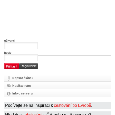
uživatel
heslo
Napsat článek
Napište nám
Info o serveru
Podívejte se na inspiraci k
cestování po Evropě
.
Hledáte si
ubytování
v ČR nebo na Slovensku?