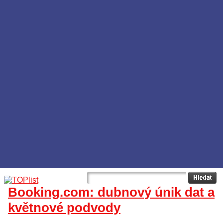
Booking.com: dubnový únik dat a
květnové podvody