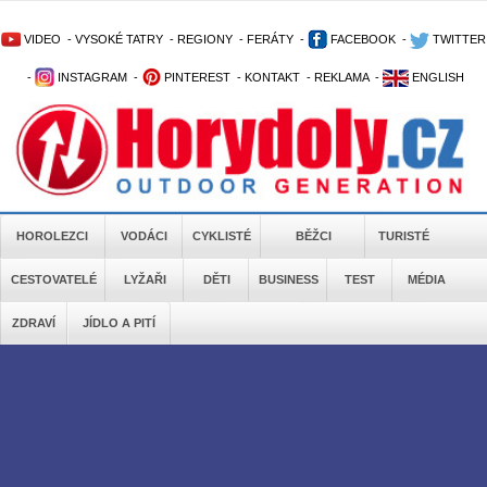
VIDEO
-
VYSOKÉ TATRY
-
REGIONY
-
FERÁTY
-
FACEBOOK
-
TWITTER
-
INSTAGRAM
-
PINTEREST
-
KONTAKT
-
REKLAMA
-
ENGLISH
HOROLEZCI
VODÁCI
CYKLISTÉ
BĚŽCI
TURISTÉ
CESTOVATELÉ
LYŽAŘI
DĚTI
BUSINESS
TEST
MÉDIA
ZDRAVÍ
JÍDLO A PITÍ