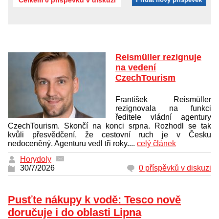
Reismüller rezignuje
na vedení
CzechTourism
František Reismüller
rezignovala na funkci
ředitele vládní agentury
CzechTourism. Skončí na konci srpna. Rozhodl se tak
kvůli přesvědčení, že cestovní ruch je v Česku
nedoceněný. Agenturu vedl tři roky....
celý článek
Horydoly
30/7/2026
0 příspěvků v diskuzi
Pusťte nákupy k vodě: Tesco nově
doručuje i do oblasti Lipna