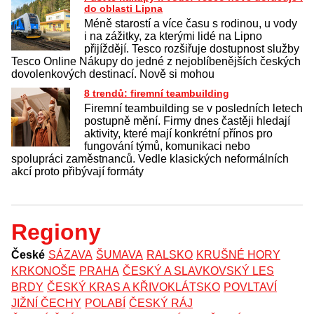
do oblasti Lipna
Méně starostí a více času s rodinou, u vody
i na zážitky, za kterými lidé na Lipno
přijíždějí. Tesco rozšiřuje dostupnost služby
Tesco Online Nákupy do jedné z nejoblíbenějších českých
dovolenkových destinací. Nově si mohou
8 trendů: firemní teambuilding
Firemní teambuilding se v posledních letech
postupně mění. Firmy dnes častěji hledají
aktivity, které mají konkrétní přínos pro
fungování týmů, komunikaci nebo
spolupráci zaměstnanců. Vedle klasických neformálních
akcí proto přibývají formáty
Regiony
České
SÁZAVA
ŠUMAVA
RALSKO
KRUŠNÉ HORY
KRKONOŠE
PRAHA
ČESKÝ A SLAVKOVSKÝ LES
BRDY
ČESKÝ KRAS A KŘIVOKLÁTSKO
POVLTAVÍ
JIŽNÍ ČECHY
POLABÍ
ČESKÝ RÁJ