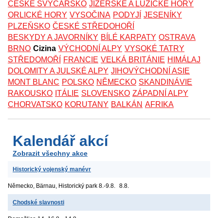
ČESKÉ ŠVÝCARSKO
JIZERSKÉ A LUŽICKÉ HORY
ORLICKÉ HORY
VYSOČINA
PODYJÍ
JESENÍKY
PLZEŇSKO
ČESKÉ STŘEDOHOŘÍ
BESKYDY A JAVORNÍKY
BÍLÉ KARPATY
OSTRAVA
BRNO
Cizina
VÝCHODNÍ ALPY
VYSOKÉ TATRY
STŘEDOMOŘÍ
FRANCIE
VELKÁ BRITÁNIE
HIMÁLAJ
DOLOMITY A JULSKÉ ALPY
JIHOVÝCHODNÍ ASIE
MONT BLANC
POLSKO
NĚMECKO
SKANDINÁVIE
RAKOUSKO
ITÁLIE
SLOVENSKO
ZÁPADNÍ ALPY
CHORVATSKO
KORUTANY
BALKÁN
AFRIKA
Kalendář akcí
Zobrazit všechny akce
Historický vojenský manévr
Německo, Bärnau, Historický park
8.-9.8.
8.8.
Chodské slavnosti