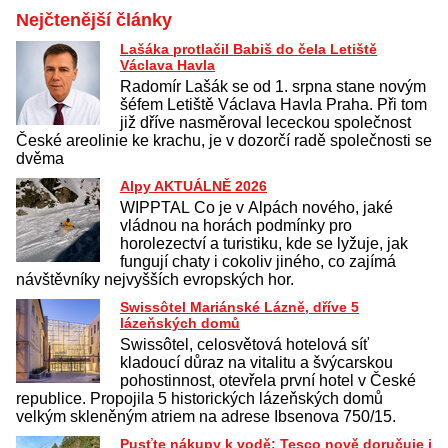
Nejčtenější články
Lašáka protlačil Babiš do čela Letiště
Václava Havla
Radomír Lašák se od 1. srpna stane novým
šéfem Letiště Václava Havla Praha. Při tom
již dříve nasměroval lececkou společnost
České areolinie ke krachu, je v dozorčí radě společnosti se
dvěma
Alpy AKTUÁLNĚ 2026
WIPPTAL Co je v Alpách nového, jaké
vládnou na horách podmínky pro
horolezectví a turistiku, kde se lyžuje, jak
fungují chaty i cokoliv jiného, co zajímá
návštěvníky nejvyšších evropských hor.
Swissôtel Mariánské Lázně, dříve 5
lázeňských domů
Swissôtel, celosvětová hotelová síť
kladoucí důraz na vitalitu a švýcarskou
pohostinnost, otevřela první hotel v České
republice. Propojila 5 historických lázeňských domů
velkým skleněným atriem na adrese Ibsenova 750/15.
Pusťte nákupy k vodě: Tesco nově doručuje i