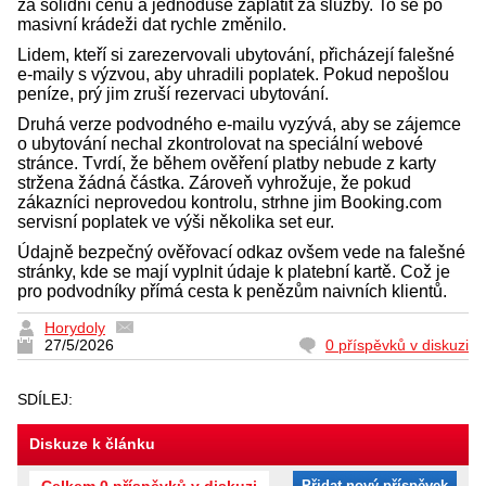
za solidní cenu a jednoduše zaplatit za služby. To se po
masivní krádeži dat rychle změnilo.
Lidem, kteří si zarezervovali ubytování, přicházejí falešné
e-maily s výzvou, aby uhradili poplatek. Pokud nepošlou
peníze, prý jim zruší rezervaci ubytování.
Druhá verze podvodného e-mailu vyzývá, aby se zájemce
o ubytování nechal zkontrolovat na speciální webové
stránce. Tvrdí, že během ověření platby nebude z karty
stržena žádná částka. Zároveň vyhrožuje, že pokud
zákazníci neprovedou kontrolu, strhne jim Booking.com
servisní poplatek ve výši několika set eur.
Údajně bezpečný ověřovací odkaz ovšem vede na falešné
stránky, kde se mají vyplnit údaje k platební kartě. Což je
pro podvodníky přímá cesta k penězům naivních klientů.
Horydoly
27/5/2026
0 příspěvků v diskuzi
SDÍLEJ:
Diskuze k článku
Celkem 0 příspěvků v diskuzi
Přidat nový příspěvek