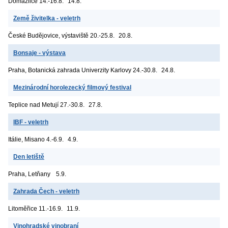
Domažlice
14.-16.8.
14.8.
Země živitelka - veletrh
České Budějovice, výstaviště
20.-25.8.
20.8.
Bonsaje - výstava
Praha, Botanická zahrada Univerzity Karlovy
24.-30.8.
24.8.
Mezinárodní horolezecký filmový festival
Teplice nad Metují
27.-30.8.
27.8.
IBF - veletrh
Itálie, Misano
4.-6.9.
4.9.
Den letiště
Praha, Letňany
5.9.
Zahrada Čech - veletrh
Litoměřice
11.-16.9.
11.9.
Vinohradské vinobraní