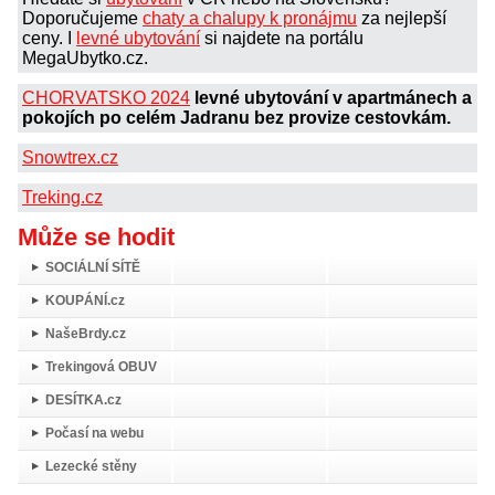
Doporučujeme
chaty a chalupy k pronájmu
za nejlepší
ceny. I
levné ubytování
si najdete na portálu
MegaUbytko.cz.
CHORVATSKO 2024
levné ubytování v apartmánech a
pokojích po celém Jadranu bez provize cestovkám.
Snowtrex.cz
Treking.cz
Může se hodit
SOCIÁLNÍ SÍTĚ
KOUPÁNÍ.cz
NašeBrdy.cz
Trekingová OBUV
DESÍTKA.cz
Počasí na webu
Lezecké stěny