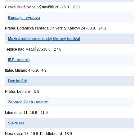
České Budějovice, výstaviště
20.-25.8.
20.8.
Bonsaje - výstava
Praha, Botanická zahrada Univerzity Karlovy
24.-30.8.
24.8.
Mezinárodní horolezecký filmový festival
Teplice nad Metují
27.-30.8.
27.8.
IBF - veletrh
Itálie, Misano
4.-6.9.
4.9.
Den letiště
Praha, Letňany
5.9.
Zahrada Čech - veletrh
Litoměřice
11.-16.9.
11.9.
SUPNera
Neratovice
18.-19.9. Paddleboard
18.9.