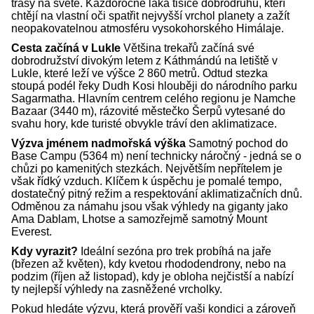
trasy na světě. Každoročně láká tisíce dobrodruhů, kteří
chtějí na vlastní oči spatřit nejvyšší vrchol planety a zažít
neopakovatelnou atmosféru vysokohorského Himálaje.
Cesta začíná v Lukle
Většina trekařů začíná své
dobrodružství divokým letem z Káthmándú na letiště v
Lukle, které leží ve výšce 2 860 metrů. Odtud stezka
stoupá podél řeky Dudh Kosi hlouběji do národního parku
Sagarmatha. Hlavním centrem celého regionu je Namche
Bazaar (3440 m), rázovité městečko Šerpů vytesané do
svahu hory, kde turisté obvykle tráví den aklimatizace.
Výzva jménem nadmořská výška
Samotný pochod do
Base Campu (5364 m) není technicky náročný - jedná se o
chůzi po kamenitých stezkách. Největším nepřítelem je
však řídký vzduch. Klíčem k úspěchu je pomalé tempo,
dostatečný pitný režim a respektování aklimatizačních dnů.
Odměnou za námahu jsou však výhledy na giganty jako
Ama Dablam, Lhotse a samozřejmě samotný Mount
Everest.
Kdy vyrazit?
Ideální sezóna pro trek probíhá na jaře
(březen až květen), kdy kvetou rhododendrony, nebo na
podzim (říjen až listopad), kdy je obloha nejčistší a nabízí
ty nejlepší výhledy na zasněžené vrcholky.
Pokud hledáte výzvu, která prověří vaši kondici a zároveň