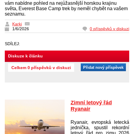
vám nabídne pohled na nejúžasnější horskou krajinu
světa, Everest Base Camp trek by neměl chybět na vašem
seznamu.
Karki
1/6/2026
0 příspěvků v diskuzi
SDÍLEJ:
Diskuze k článku
Celkem 0 příspěvků v diskuzi
Přidat nový příspěvek
Zimní letový řád
Ryanair
Ryanair, evropská letecká
jednička, spustil rekordní
letový řád pro zimu 2026