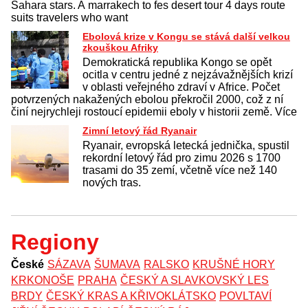
Sahara stars. A marrakech to fes desert tour 4 days route
suits travelers who want
Ebolová krize v Kongu se stává další velkou
zkouškou Afriky
Demokratická republika Kongo se opět
ocitla v centru jedné z nejzávažnějších krizí
v oblasti veřejného zdraví v Africe. Počet
potvrzených nakažených ebolou překročil 2000, což z ní
činí nejrychleji rostoucí epidemii eboly v historii země. Více
Zimní letový řád Ryanair
Ryanair, evropská letecká jednička, spustil
rekordní letový řád pro zimu 2026 s 1700
trasami do 35 zemí, včetně více než 140
nových tras.
Regiony
České
SÁZAVA
ŠUMAVA
RALSKO
KRUŠNÉ HORY
KRKONOŠE
PRAHA
ČESKÝ A SLAVKOVSKÝ LES
BRDY
ČESKÝ KRAS A KŘIVOKLÁTSKO
POVLTAVÍ