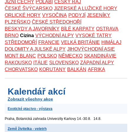
JIŽNÍ ČECHY
POLABÍ
ČESKÝ RÁJ
ČESKÉ ŠVÝCARSKO
JIZERSKÉ A LUŽICKÉ HORY
ORLICKÉ HORY
VYSOČINA
PODYJÍ
JESENÍKY
PLZEŇSKO
ČESKÉ STŘEDOHOŘÍ
BESKYDY A JAVORNÍKY
BÍLÉ KARPATY
OSTRAVA
BRNO
Cizina
VÝCHODNÍ ALPY
VYSOKÉ TATRY
STŘEDOMOŘÍ
FRANCIE
VELKÁ BRITÁNIE
HIMÁLAJ
DOLOMITY A JULSKÉ ALPY
JIHOVÝCHODNÍ ASIE
MONT BLANC
POLSKO
NĚMECKO
SKANDINÁVIE
RAKOUSKO
ITÁLIE
SLOVENSKO
ZÁPADNÍ ALPY
CHORVATSKO
KORUTANY
BALKÁN
AFRIKA
Kalendář akcí
Zobrazit všechny akce
Exotické ptactvo - výstava
Praha, Botanická zahrada Univerzity Karlovy
14.-30.8.
14.8.
Země živitelka - veletrh