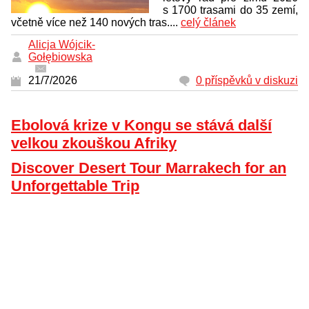
s 1700 trasami do 35 zemí,
včetně více než 140 nových tras....
celý článek
Alicja Wójcik-
Gołębiowska
21/7/2026
0 příspěvků v diskuzi
Ebolová krize v Kongu se stává další
velkou zkouškou Afriky
Discover Desert Tour Marrakech for an
Unforgettable Trip