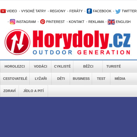
VIDEO
-
VYSOKÉ TATRY
-
REGIONY
-
FERÁTY
-
FACEBOOK
-
TWITTER
-
INSTAGRAM
-
PINTEREST
-
KONTAKT
-
REKLAMA
-
ENGLISH
HOROLEZCI
VODÁCI
CYKLISTÉ
BĚŽCI
TURISTÉ
CESTOVATELÉ
LYŽAŘI
DĚTI
BUSINESS
TEST
MÉDIA
ZDRAVÍ
JÍDLO A PITÍ