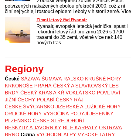
v oblasti veřejného zdraví v Africe. Počet
potvrzených nakažených ebolou překročil 2000, což z ní
činí nejrychleji rostoucí epidemii eboly v historii země. Více
Zimní letový řád Ryanair
Ryanair, evropská letecká jednička, spustil
rekordní letový řád pro zimu 2026 s 1700
trasami do 35 zemí, včetně více než 140
nových tras.
Regiony
České
SÁZAVA
ŠUMAVA
RALSKO
KRUŠNÉ HORY
KRKONOŠE
PRAHA
ČESKÝ A SLAVKOVSKÝ LES
BRDY
ČESKÝ KRAS A KŘIVOKLÁTSKO
POVLTAVÍ
JIŽNÍ ČECHY
POLABÍ
ČESKÝ RÁJ
ČESKÉ ŠVÝCARSKO
JIZERSKÉ A LUŽICKÉ HORY
ORLICKÉ HORY
VYSOČINA
PODYJÍ
JESENÍKY
PLZEŇSKO
ČESKÉ STŘEDOHOŘÍ
BESKYDY A JAVORNÍKY
BÍLÉ KARPATY
OSTRAVA
BRNO
Cizina
VÝCHODNÍ ALPY
VYSOKÉ TATRY