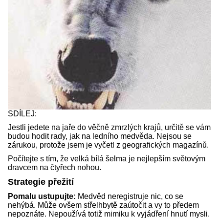
SDÍLEJ:
Jestli jedete na jaře do věčně zmrzlých krajů, určitě se vám
budou hodit rady, jak na ledního medvěda. Nejsou se
zárukou, protože jsem je vyčetl z geografických magazínů.
Počítejte s tím, že velká bílá šelma je nejlepším světovým
dravcem na čtyřech nohou.
Strategie přežití
Pomalu ustupujte:
Medvěd neregistruje nic, co se
nehýbá. Může ovšem střelhbytě zaútočit a vy to předem
nepoznáte. Nepoužívá totiž mimiku k vyjádření hnutí mysli.