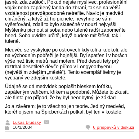
jasné, zda zaútočí. Pokud nejste myslivec, profesionální
voják nebo zapálený fanda do zbraní, tak se na větší
vzdálenost pravděpodobně netrefíte. Navíc je medvěd
chráněný, a když už ho picnete, nevyhne se vám
vyšetřování, zdali to bylo skutečně v nouzi nejvyšší.
Myšlenku picnout si soba nebo tuleně radši zapomeňte
hned. Soba uvidíte určitě, když budete mít štěstí, tak i
tuleně.
Medvěd se vyskytuje po ostrovech kdykoli a kdekoli, ale
na východním pobřeží je hojnější. Byl spatřen i v horách
výše než tisíc metrů nad mořem. Před deseti lety prý
roztrhal desetileté děvče přímo v Longyearbyenu
(největším zdejším „městě“). Tento exemplář šelmy je
vycpaný ve zdejším kostele.
Údajně se dá medvídek poplašit bleskem foťáku,
zapáleným vařičem, křikem a podobně. Můžete to zkusit,
ale flinta pro případ, že by byl neodbytný, je základ.
Jo a závěrem: je to všechno jen teorie. Jediný medvěd,
kterého jsem na Špicberkách potkal, byl ten v kostele.
Lukáš Bludský
16/3/2004
6 příspěvků v diskuzi