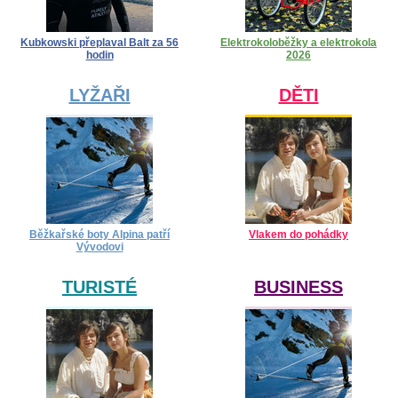
Kubkowski přeplaval Balt za 56
Elektrokoloběžky a elektrokola
hodin
2026
LYŽAŘI
DĚTI
Běžkařské boty Alpina patří
Vlakem do pohádky
Vývodovi
TURISTÉ
BUSINESS