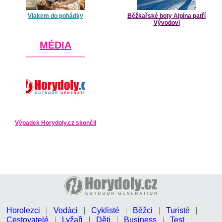
Vlakem do pohádky
Běžkařské boty Alpina patří
Vývodovi
MÉDIA
Výpadek Horydoly.cz skončil
Horolezci
Vodáci
Cyklisté
Běžci
Turisté
Cestovatelé
Lyžaři
Děti
Business
Test