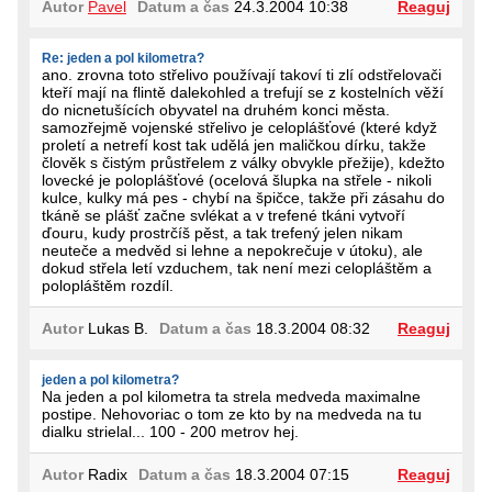
Autor
Pavel
Datum a čas
24.3.2004 10:38
Reaguj
Re: jeden a pol kilometra?
ano. zrovna toto střelivo používají takoví ti zlí odstřelovači
kteří mají na flintě dalekohled a trefují se z kostelních věží
do nicnetušících obyvatel na druhém konci města.
samozřejmě vojenské střelivo je celoplášťové (které když
proletí a netrefí kost tak udělá jen maličkou dírku, takže
člověk s čistým průstřelem z války obvykle přežije), kdežto
lovecké je poloplášťové (ocelová šlupka na střele - nikoli
kulce, kulky má pes - chybí na špičce, takže při zásahu do
tkáně se plášť začne svlékat a v trefené tkáni vytvoří
ďouru, kudy prostrčíš pěst, a tak trefený jelen nikam
neuteče a medvěd si lehne a nepokrečuje v útoku), ale
dokud střela letí vzduchem, tak není mezi celopláštěm a
polopláštěm rozdíl.
Autor
Lukas B.
Datum a čas
18.3.2004 08:32
Reaguj
jeden a pol kilometra?
Na jeden a pol kilometra ta strela medveda maximalne
postipe. Nehovoriac o tom ze kto by na medveda na tu
dialku strielal... 100 - 200 metrov hej.
Autor
Radix
Datum a čas
18.3.2004 07:15
Reaguj