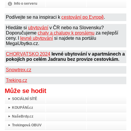
Info o serveru
Podívejte se na inspiraci k
cestování po Evropě
.
Hledáte si
ubytování
v ČR nebo na Slovensku?
Doporučujeme
chaty a chalupy k pronájmu
za nejlepší
ceny. I
levné ubytování
si najdete na portálu
MegaUbytko.cz.
CHORVATSKO 2024
levné ubytování v apartmánech a
pokojích po celém Jadranu bez provize cestovkám.
Snowtrex.cz
Treking.cz
Může se hodit
SOCIÁLNÍ SÍTĚ
KOUPÁNÍ.cz
NašeBrdy.cz
Trekingová OBUV