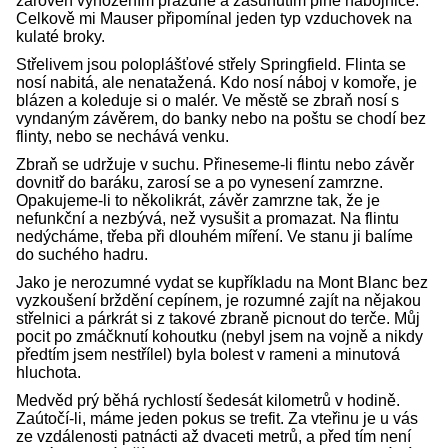
zároveň vyhozením prázdné a zasunutím plné nábojnice.
Celkově mi Mauser připomínal jeden typ vzduchovek na
kulaté broky.
Střelivem jsou poloplášťové střely Springfield. Flinta se
nosí nabitá, ale nenatažená. Kdo nosí náboj v komoře, je
blázen a koleduje si o malér. Ve městě se zbraň nosí s
vyndaným závěrem, do banky nebo na poštu se chodí bez
flinty, nebo se nechává venku.
Zbraň se udržuje v suchu. Přineseme-li flintu nebo závěr
dovnitř do baráku, zarosí se a po vynesení zamrzne.
Opakujeme-li to několikrát, závěr zamrzne tak, že je
nefunkční a nezbývá, než vysušit a promazat. Na flintu
nedýcháme, třeba při dlouhém míření. Ve stanu ji balíme
do suchého hadru.
Jako je nerozumné vydat se kupříkladu na Mont Blanc bez
vyzkoušení brždění cepínem, je rozumné zajít na nějakou
střelnici a párkrát si z takové zbraně picnout do terče. Můj
pocit po zmáčknutí kohoutku (nebyl jsem na vojně a nikdy
předtím jsem nestřílel) byla bolest v rameni a minutová
hluchota.
Medvěd prý běhá rychlostí šedesát kilometrů v hodině.
Zaútočí-li, máme jeden pokus se trefit. Za vteřinu je u vás
ze vzdálenosti patnácti až dvaceti metrů, a před tím není