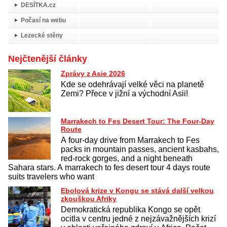
DESÍTKA.cz
Počasí na webu
Lezecké stěny
Nejčtenější články
Zprávy z Asie 2026
Kde se odehrávají velké věci na planetě
Zemi? Přece v jižní a východní Asii!
Marrakech to Fes Desert Tour: The Four-Day
Route
A four-day drive from Marrakech to Fes
packs in mountain passes, ancient kasbahs,
red-rock gorges, and a night beneath
Sahara stars. A marrakech to fes desert tour 4 days route
suits travelers who want
Ebolová krize v Kongu se stává další velkou
zkouškou Afriky
Demokratická republika Kongo se opět
ocitla v centru jedné z nejzávažnějších krizí