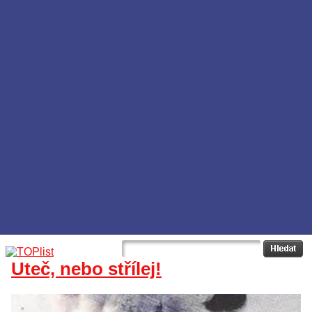
Uteč, nebo střílej!