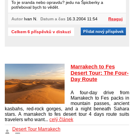
To je sranda nebo opravdu? jedu na Špicberky a
potřeboval bych to vědět.
Autor
Ivan N.
Datum a čas
16.3.2004 11:54
Reaguj
Celkem 6 příspěvků v diskuzi
Přidat nový příspěvek
Marrakech to Fes
Desert Tour: The Four-
Day Route
A four-day drive from
Marrakech to Fes packs in
mountain passes, ancient
kasbahs, red-rock gorges, and a night beneath Sahara
stars. A marrakech to fes desert tour 4 days route suits
travelers who want...
celý článek
Desert Tour Marrakech