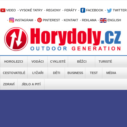
VIDEO
-
VYSOKÉ TATRY
-
REGIONY
-
FERÁTY
-
FACEBOOK
-
TWITTER
-
INSTAGRAM
-
PINTEREST
-
KONTAKT
-
REKLAMA
-
ENGLISH
HOROLEZCI
VODÁCI
CYKLISTÉ
BĚŽCI
TURISTÉ
CESTOVATELÉ
LYŽAŘI
DĚTI
BUSINESS
TEST
MÉDIA
ZDRAVÍ
JÍDLO A PITÍ