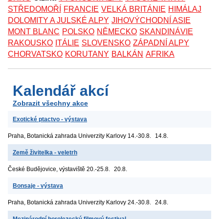
STŘEDOMOŘÍ
FRANCIE
VELKÁ BRITÁNIE
HIMÁLAJ
DOLOMITY A JULSKÉ ALPY
JIHOVÝCHODNÍ ASIE
MONT BLANC
POLSKO
NĚMECKO
SKANDINÁVIE
RAKOUSKO
ITÁLIE
SLOVENSKO
ZÁPADNÍ ALPY
CHORVATSKO
KORUTANY
BALKÁN
AFRIKA
Kalendář akcí
Zobrazit všechny akce
Exotické ptactvo - výstava
Praha, Botanická zahrada Univerzity Karlovy
14.-30.8.
14.8.
Země živitelka - veletrh
České Budějovice, výstaviště
20.-25.8.
20.8.
Bonsaje - výstava
Praha, Botanická zahrada Univerzity Karlovy
24.-30.8.
24.8.
Mezinárodní horolezecký filmový festival