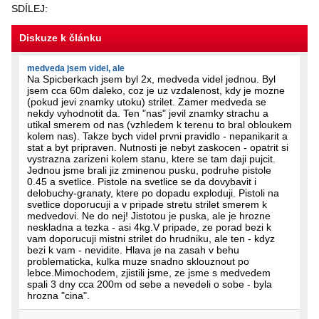
SDÍLEJ:
Diskuze k článku
medveda jsem videl, ale
Na Spicberkach jsem byl 2x, medveda videl jednou. Byl
jsem cca 60m daleko, coz je uz vzdalenost, kdy je mozne
(pokud jevi znamky utoku) strilet. Zamer medveda se
nekdy vyhodnotit da. Ten "nas" jevil znamky strachu a
utikal smerem od nas (vzhledem k terenu to bral obloukem
kolem nas). Takze bych videl prvni pravidlo - nepanikarit a
stat a byt pripraven. Nutnosti je nebyt zaskocen - opatrit si
vystrazna zarizeni kolem stanu, ktere se tam daji pujcit.
Jednou jsme brali jiz zminenou pusku, podruhe pistole
0.45 a svetlice. Pistole na svetlice se da dovybavit i
delobuchy-granaty, ktere po dopadu exploduji. Pistoli na
svetlice doporucuji a v pripade stretu strilet smerem k
medvedovi. Ne do nej! Jistotou je puska, ale je hrozne
neskladna a tezka - asi 4kg.V pripade, ze porad bezi k
vam doporucuji mistni strilet do hrudniku, ale ten - kdyz
bezi k vam - nevidite. Hlava je na zasah v behu
problematicka, kulka muze snadno sklouznout po
lebce.Mimochodem, zjistili jsme, ze jsme s medvedem
spali 3 dny cca 200m od sebe a nevedeli o sobe - byla
hrozna "cina".