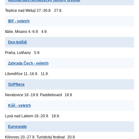
Teplice nad Metují
27.-30.8.
27.8.
IBF - veletrh
Itálie, Misano
4.-6.9.
4.9.
Den letiště
Praha, Letňany
5.9.
Zahrada Čech - veletrh
Litoměřice
11.-16.9.
11.9.
SUPNera
Neratovice
18.-19.9. Paddleboard
18.9.
Kůň - veletrh
Lysá nad Labem
18.-20.9.
18.9.
Eurorando
Klínovec
20.-27.9. Turistický festival
20.9.