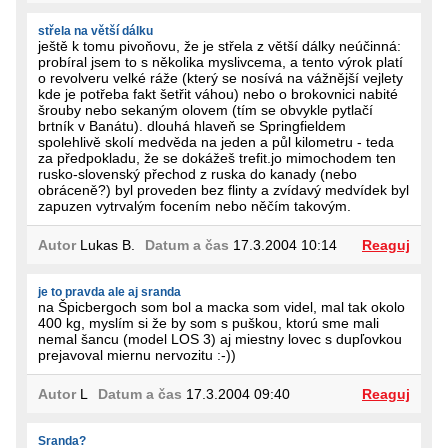
střela na větší dálku
ještě k tomu pivoňovu, že je střela z větší dálky neúčinná:
probíral jsem to s několika myslivcema, a tento výrok platí
o revolveru velké ráže (který se nosívá na vážnější vejlety
kde je potřeba fakt šetřit váhou) nebo o brokovnici nabité
šrouby nebo sekaným olovem (tím se obvykle pytlačí
brtník v Banátu). dlouhá hlaveň se Springfieldem
spolehlivě skolí medvěda na jeden a půl kilometru - teda
za předpokladu, že se dokážeš trefit.jo mimochodem ten
rusko-slovenský přechod z ruska do kanady (nebo
obráceně?) byl proveden bez flinty a zvídavý medvídek byl
zapuzen vytrvalým focením nebo něčím takovým.
Autor
Lukas B.
Datum a čas
17.3.2004 10:14
Reaguj
je to pravda ale aj sranda
na Špicbergoch som bol a macka som videl, mal tak okolo
400 kg, myslím si že by som s puškou, ktorú sme mali
nemal šancu (model LOS 3) aj miestny lovec s dupľovkou
prejavoval miernu nervozitu :-))
Autor
L
Datum a čas
17.3.2004 09:40
Reaguj
Sranda?