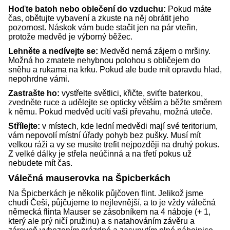
Hoďte batoh nebo oblečení do vzduchu:
Pokud máte
čas, obětujte vybavení a zkuste na něj obrátit jeho
pozornost. Náskok vám bude stačit jen na pár vteřin,
protože medvěd je výborný běžec.
Lehněte a nedívejte se:
Medvěd nemá zájem o mršiny.
Možná ho zmatete nehybnou polohou s obličejem do
sněhu a rukama na krku. Pokud ale bude mít opravdu hlad,
nepohrdne vámi.
Zastrašte ho:
vystřelte světlici, křičte, sviťte baterkou,
zvedněte ruce a udělejte se opticky větším a běžte směrem
k němu. Pokud medvěd ucítí vaši převahu, možná uteče.
Střílejte:
v místech, kde lední medvědi mají své teritorium,
vám nepovolí místní úřady pohyb bez pušky. Musí mít
velkou ráži a vy se musíte trefit nejpozději na druhý pokus.
Z velké dálky je střela neúčinná a na třetí pokus už
nebudete mít čas.
Válečná mauserovka na Špicberkách
Na Špicberkách je několik půjčoven flint. Jelikož jsme
chudí Češi, půjčujeme to nejlevnější, a to je vždy válečná
německá flinta Mauser se zásobníkem na 4 náboje (+ 1,
který ale prý ničí pružinu) a s natahováním závěru a