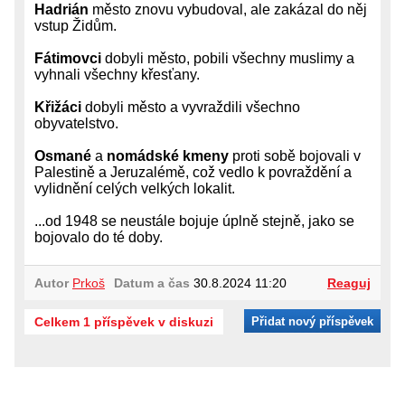
Hadrián
město znovu vybudoval, ale zakázal do něj
vstup Židům.
Fátimovci
dobyli město, pobili všechny muslimy a
vyhnali všechny křesťany.
Křižáci
dobyli město a vyvraždili všechno
obyvatelstvo.
Osmané
a
nomádské kmeny
proti sobě bojovali v
Palestině a Jeruzalémě, což vedlo k povraždění a
vylidnění celých velkých lokalit.
...od 1948 se neustále bojuje úplně stejně, jako se
bojovalo do té doby.
Autor
Prkoš
Datum a čas
30.8.2024 11:20
Reaguj
Celkem 1 příspěvek v diskuzi
Přidat nový příspěvek