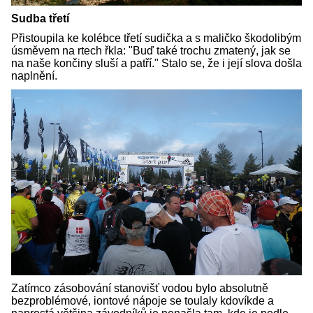
Sudba třetí
Přistoupila ke kolébce třetí sudička a s maličko škodolibým
úsměvem na rtech řkla: "Buď také trochu zmatený, jak se
na naše končiny sluší a patří." Stalo se, že i její slova došla
naplnění.
Zatímco zásobování stanovišť vodou bylo absolutně
bezproblémové, iontové nápoje se toulaly kdovíkde a