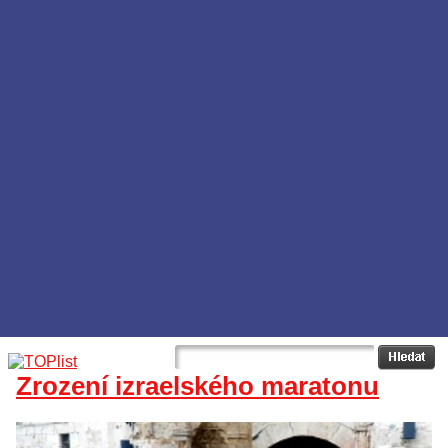
Zrození izraelského maratonu