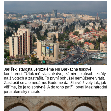
Jak řekl starosta Jeruzaléma Nir Barkat na tiskové
konferenci: "Útok měl vlastně dvojí záměr – způsobit ztráty
na životech a zastrašit. To první bohužel nemůžeme vrátit.
Zastrašit se ale nedáme. Budeme dál žít své životy tak, jak
věříme, že je to správné. A do toho patří i první Mezinárodní
jeruzalémský maraton."