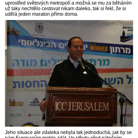
uprostřed světových metropolí a možná se mu za běháním
už taky nechtělo cestovat nikam daleko, tak si řekl, že si
udělá jeden maraton přímo doma.
Jeho situace ale zdaleka nebyla tak jednoduchá, jak by se
nám Evropanům mohlo zdát. Ve středu před pátečním