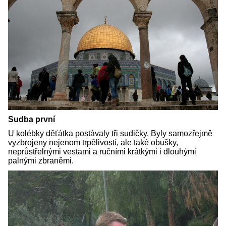
Sudba první
U kolébky děťátka postávaly tři sudičky. Byly samozřejmě
vyzbrojeny nejenom trpělivostí, ale také obušky,
neprůstřelnými vestami a ručními krátkými i dlouhými
palnými zbraněmi.