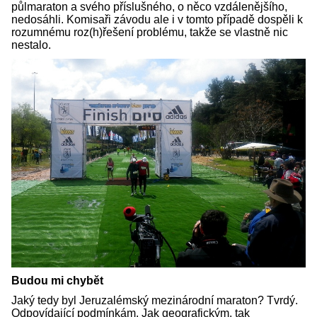
půlmaraton a svého příslušného, o něco vzdálenějšího,
nedosáhli. Komisaři závodu ale i v tomto případě dospěli k
rozumnému roz(h)řešení problému, takže se vlastně nic
nestalo.
Budou mi chybět
Jaký tedy byl Jeruzalémský mezinárodní maraton? Tvrdý.
Odpovídající podmínkám. Jak geografickým, tak