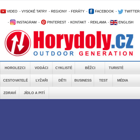
VIDEO
-
VYSOKÉ TATRY
-
REGIONY
-
FERÁTY
-
FACEBOOK
-
TWITTER
-
INSTAGRAM
-
PINTEREST
-
KONTAKT
-
REKLAMA
-
ENGLISH
HOROLEZCI
VODÁCI
CYKLISTÉ
BĚŽCI
TURISTÉ
CESTOVATELÉ
LYŽAŘI
DĚTI
BUSINESS
TEST
MÉDIA
ZDRAVÍ
JÍDLO A PITÍ