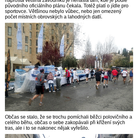
naprostá většina závodníků je nenašla tam, kde je podle
původního oficiálního plánu čekala. Totéž platí o jídle pro
sportovce. Většinou nebylo vůbec, nebo jen omezený
počet místních obrovských a lahodných datlí.
Občas se stalo, že se trochu pomíchali běžci polovičního a
celého běhu, občas o sebe zakopávali při křížení svých
tras, ale i to se nakonec nějak vyřešilo.