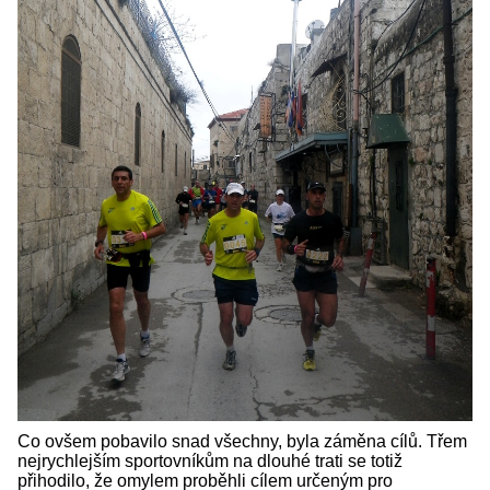
Co ovšem pobavilo snad všechny, byla záměna cílů. Třem
nejrychlejším sportovníkům na dlouhé trati se totiž
přihodilo, že omylem proběhli cílem určeným pro