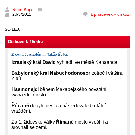
René Kujan
29/3/2011
1 příspěvek v diskuzi
SDÍLEJ:
Diskuze k článku
Zrovna Jeruzalém.... Takže třeba:
Izraelský král David
vyhladil ve městě Kanaance.
Babylonský král Nabuchodonosor
zotročil většinu
Židů.
Hasmonejci
během Makabejského povstání
vyvraždili město.
Římané
dobyli město a následovalo brutální
vraždění.
Za 1. židovské války
Římané
město vypálili a
srovnali se zemí.