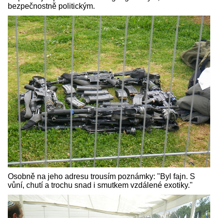
bezpečnostně politickým.
Osobně na jeho adresu trousím poznámky: "Byl fajn. S
vůní, chutí a trochu snad i smutkem vzdálené exotiky."