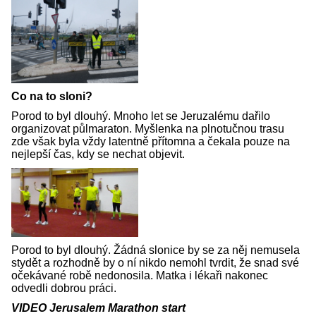
Co na to sloni?
Porod to byl dlouhý. Mnoho let se Jeruzalému dařilo
organizovat půlmaraton. Myšlenka na plnotučnou trasu
zde však byla vždy latentně přítomna a čekala pouze na
nejlepší čas, kdy se nechat objevit.
Porod to byl dlouhý. Žádná slonice by se za něj nemusela
stydět a rozhodně by o ní nikdo nemohl tvrdit, že snad své
očekávané robě nedonosila. Matka i lékaři nakonec
odvedli dobrou práci.
VIDEO Jerusalem Marathon start