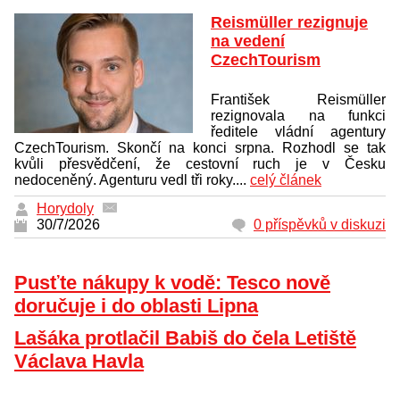
Reismüller rezignuje
na vedení
CzechTourism
František Reismüller
rezignovala na funkci
ředitele vládní agentury
CzechTourism. Skončí na konci srpna. Rozhodl se tak
kvůli přesvědčení, že cestovní ruch je v Česku
nedoceněný. Agenturu vedl tři roky....
celý článek
Horydoly
30/7/2026
0 příspěvků v diskuzi
Pusťte nákupy k vodě: Tesco nově
doručuje i do oblasti Lipna
Lašáka protlačil Babiš do čela Letiště
Václava Havla