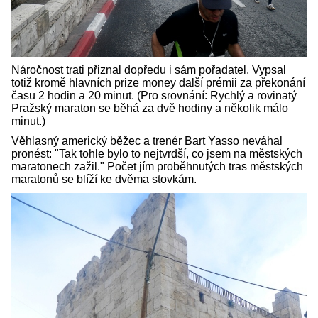
Náročnost trati přiznal dopředu i sám pořadatel. Vypsal
totiž kromě hlavních prize money další prémii za překonání
času 2 hodin a 20 minut. (Pro srovnání: Rychlý a rovinatý
Pražský maraton se běhá za dvě hodiny a několik málo
minut.)
Věhlasný americký běžec a trenér Bart Yasso neváhal
pronést: "Tak tohle bylo to nejtvrdší, co jsem na městských
maratonech zažil." Počet jím proběhnutých tras městských
maratonů se blíží ke dvěma stovkám.