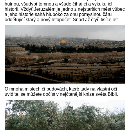
hutnou, všudypřítomnou a všude číhající a vykukující
historií. Vždyť Jeruzalém je jedno z nejstarších měst vůbec
a jeho historie sahá hluboko za onu pomyslnou čáru
oddělující starý a nový letopočet. Snad až čtyři tisíce let.
O mnoha místech či budovách, které tady na vlastní oči
uvidíte, se můžete dočíst v nejčtenější knize světa Bibli.