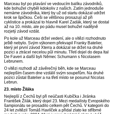
Marceau byl po plavání ve vedoucím balíku závodníků,
kde bohužel chyběl kdokoliv z našich. Zatím jednoduše
nemáme závodníka, který by už od startu dokázal udržet
krok se špičkou. Češi se většinou prosazují až při
cyklistice a prokázal to hlavně Karel Zadák, který se dostal
až na 10. místo, ale po pádu musel bohužel nadějně
rozjetý závod vzdát.
Po kole už Marceau držel vedení, ale o vítězi rozhodnuto
ještě nebylo. Svým výkonem překvapil Franky Batelier,
který jel první závod Xterra a dokázal se držet na druhé
pozici a ztrácel necelou půl minutu. Třetí dojel do depa Ital
De Faveri a další byli Němec Schumann s Nicolasem
Lebrunem.
O vítězi rozhodl až závěrečný běh, kde se Marceau
nejlepším časem dne vzdálil svým soupeřům. Na druhé
pozici zůstal Batelier a na třetí místo se posunul Nicolas
Lebrun.
23. místo Žiláka
Nejlepší z Čechů byl při neúčasti Kubíčka i Jiránka
František Žilák, který dojel 23. Mezi medailisty Evropského
šampionátu se prosadilo celkem pět Čechů. V kategorii do
24 let zvítězil Tomáš Havlíček a přidal zlato ke stříbrné