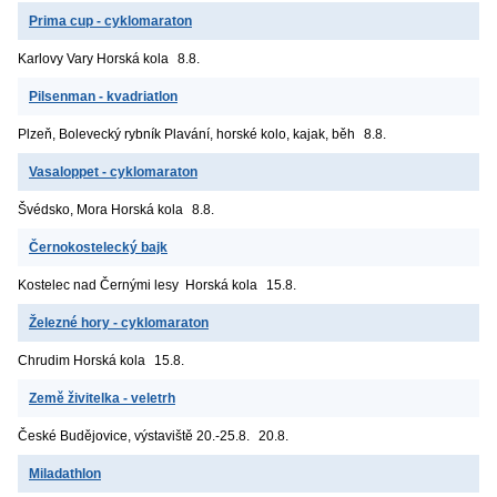
Prima cup - cyklomaraton
Karlovy Vary
Horská kola
8.8.
Pilsenman - kvadriatlon
Plzeň, Bolevecký rybník
Plavání, horské kolo, kajak, běh
8.8.
Vasaloppet - cyklomaraton
Švédsko, Mora
Horská kola
8.8.
Černokostelecký bajk
Kostelec nad Černými lesy
Horská kola
15.8.
Železné hory - cyklomaraton
Chrudim
Horská kola
15.8.
Země živitelka - veletrh
České Budějovice, výstaviště
20.-25.8.
20.8.
Miladathlon