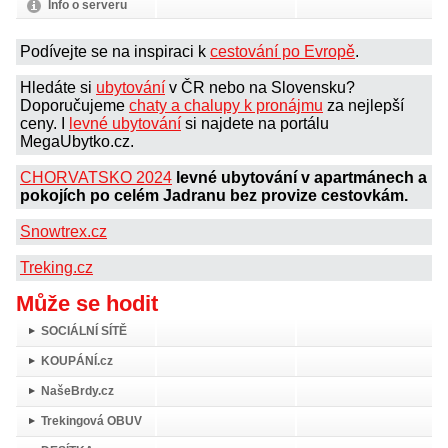
Info o serveru
Podívejte se na inspiraci k
cestování po Evropě
.
Hledáte si
ubytování
v ČR nebo na Slovensku?
Doporučujeme
chaty a chalupy k pronájmu
za nejlepší
ceny. I
levné ubytování
si najdete na portálu
MegaUbytko.cz.
CHORVATSKO 2024
levné ubytování v apartmánech a
pokojích po celém Jadranu bez provize cestovkám.
Snowtrex.cz
Treking.cz
Může se hodit
SOCIÁLNÍ SÍTĚ
KOUPÁNÍ.cz
NašeBrdy.cz
Trekingová OBUV