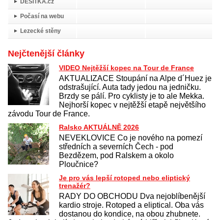
DESÍTKA.cz
Počasí na webu
Lezecké stěny
Nejčtenější články
VIDEO Nejtěžší kopec na Tour de France
AKTUALIZACE Stoupání na Alpe d´Huez je
odstrašující. Auta tady jedou na jedničku.
Brzdy se pálí. Pro cyklisty je to ale Mekka.
Nejhorší kopec v nejtěžší etapě největšího
závodu Tour de France.
Ralsko AKTUÁLNĚ 2026
NEVEKLOVICE Co je nového na pomezí
středních a severních Čech - pod
Bezdězem, pod Ralskem a okolo
Ploučnice?
Je pro vás lepší rotoped nebo eliptický
trenažér?
RADY DO OBCHODU Dva nejoblíbenější
kardio stroje. Rotoped a eliptical. Oba vás
dostanou do kondice, na obou zhubnete.