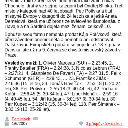
medaili z roku 2004. Mezi juniory bral také zlato Lukáš
Chochole, druhý ve stejné kategorii byl Ondřej Blinka. Třetí
místo v kategorii nad 40 let obsadil Petr Polívka a titul
mistryně Evropy v kategorii do 24 let získala ještě Aneta
Demelová, která má už bronz ze světového šampionátu z
Havaje a na Sardinii dojela mezi ženami celkově 10.
Bohužel svou formu nemohla prodat Kája Polívková, která
před závodem onemocněla a nemohla ani odstartovat.
Další závod Evropského poháru se pojede až 18. srpna v
Dánsku, ale už na 9. června se chystá mistrovský závod v
Praze.
Výsledky muži
: 1. Olivier Marceau (SUI) – 2:23:45, 2.
Franky Batelier (FRA) – 2:24:38, 3. Nicolas Lebrun (FRA)
– 2:27:21, 4. Gianpietro De Faveri (ITA) – 2:27:31, 5. Felix
Schumann (GER) – 2:28:43, … 23. František Žilák -
2:46:36 (15. elite), 33. Tomáš Havlíček – 2:53:18 (1. 20-24
let), 36. Petr Polívka – 2:55:18 (3. 40-44 let), 42. Richard
Kolář – 2:56:45 (5. 30-34 let), 47. Libor Menčík – 2:59:16
(4. 40-45 let), 54. Jiří Kašpar – 3:01:57 (8. 30-34 let), 80.
Petr Kupec – 3:12:42 (15. 30-34 let), 118. Petr Šimánek –
3:33:19 (13. 25-29 let).
Petr Mach
1/6/2007
0 příspěvků v diskuzi