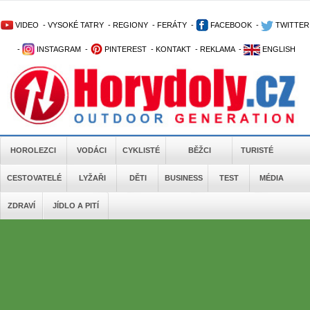
VIDEO
-
VYSOKÉ TATRY
-
REGIONY
-
FERÁTY
-
FACEBOOK
-
TWITTER
-
INSTAGRAM
-
PINTEREST
-
KONTAKT
-
REKLAMA
-
ENGLISH
HOROLEZCI
VODÁCI
CYKLISTÉ
BĚŽCI
TURISTÉ
CESTOVATELÉ
LYŽAŘI
DĚTI
BUSINESS
TEST
MÉDIA
ZDRAVÍ
JÍDLO A PITÍ