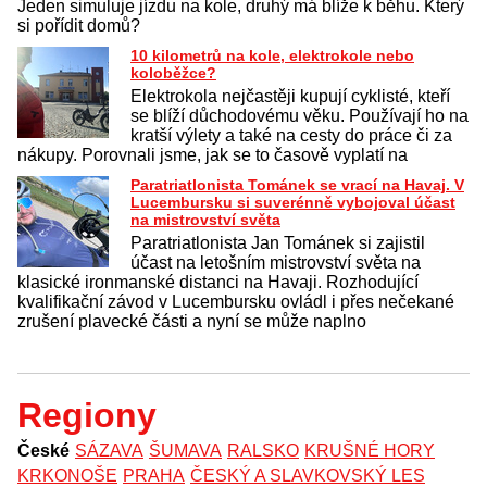
Jeden simuluje jízdu na kole, druhý má blíže k běhu. Který
si pořídit domů?
10 kilometrů na kole, elektrokole nebo
koloběžce?
Elektrokola nejčastěji kupují cyklisté, kteří
se blíží důchodovému věku. Používají ho na
kratší výlety a také na cesty do práce či za
nákupy. Porovnali jsme, jak se to časově vyplatí na
Paratriatlonista Tománek se vrací na Havaj. V
Lucembursku si suverénně vybojoval účast
na mistrovství světa
Paratriatlonista Jan Tománek si zajistil
účast na letošním mistrovství světa na
klasické ironmanské distanci na Havaji. Rozhodující
kvalifikační závod v Lucembursku ovládl i přes nečekané
zrušení plavecké části a nyní se může naplno
Regiony
České
SÁZAVA
ŠUMAVA
RALSKO
KRUŠNÉ HORY
KRKONOŠE
PRAHA
ČESKÝ A SLAVKOVSKÝ LES