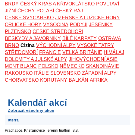
BRDY
ČESKÝ KRAS A KŘIVOKLÁTSKO
POVLTAVÍ
JIŽNÍ ČECHY
POLABÍ
ČESKÝ RÁJ
ČESKÉ ŠVÝCARSKO
JIZERSKÉ A LUŽICKÉ HORY
ORLICKÉ HORY
VYSOČINA
PODYJÍ
JESENÍKY
PLZEŇSKO
ČESKÉ STŘEDOHOŘÍ
BESKYDY A JAVORNÍKY
BÍLÉ KARPATY
OSTRAVA
BRNO
Cizina
VÝCHODNÍ ALPY
VYSOKÉ TATRY
STŘEDOMOŘÍ
FRANCIE
VELKÁ BRITÁNIE
HIMÁLAJ
DOLOMITY A JULSKÉ ALPY
JIHOVÝCHODNÍ ASIE
MONT BLANC
POLSKO
NĚMECKO
SKANDINÁVIE
RAKOUSKO
ITÁLIE
SLOVENSKO
ZÁPADNÍ ALPY
CHORVATSKO
KORUTANY
BALKÁN
AFRIKA
Kalendář akcí
Zobrazit všechny akce
Xterra
Prachatice, Křišťanovice
Terénní triatlon
8.8.