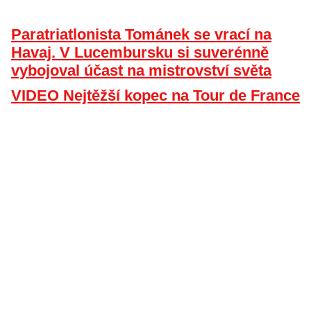
Paratriatlonista Tománek se vrací na
Havaj. V Lucembursku si suverénně
vybojoval účast na mistrovství světa
VIDEO Nejtěžší kopec na Tour de France