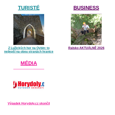
TURISTÉ
BUSINESS
Z Lužických hor na Oybin: to
Ralsko AKTUÁLNĚ 2026
nejlepší na obou stranách hranice
MÉDIA
Výpadek Horydoly.cz skončil