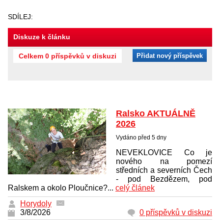
SDÍLEJ:
Diskuze k článku
Celkem 0 příspěvků v diskuzi
Přidat nový příspěvek
Ralsko AKTUÁLNĚ
2026
Vydáno před 5 dny
NEVEKLOVICE Co je
nového na pomezí
středních a severních Čech
- pod Bezdězem, pod
Ralskem a okolo Ploučnice?...
celý článek
Horydoly
3/8/2026
0 příspěvků v diskuzi