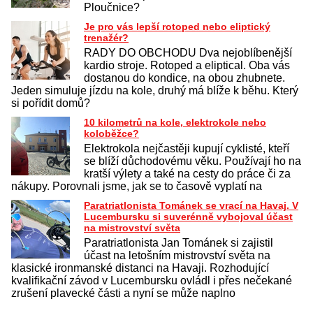
Ploučnice?
Je pro vás lepší rotoped nebo eliptický
trenažér?
RADY DO OBCHODU Dva nejoblíbenější
kardio stroje. Rotoped a eliptical. Oba vás
dostanou do kondice, na obou zhubnete.
Jeden simuluje jízdu na kole, druhý má blíže k běhu. Který
si pořídit domů?
10 kilometrů na kole, elektrokole nebo
koloběžce?
Elektrokola nejčastěji kupují cyklisté, kteří
se blíží důchodovému věku. Používají ho na
kratší výlety a také na cesty do práce či za
nákupy. Porovnali jsme, jak se to časově vyplatí na
Paratriatlonista Tománek se vrací na Havaj. V
Lucembursku si suverénně vybojoval účast
na mistrovství světa
Paratriatlonista Jan Tománek si zajistil
účast na letošním mistrovství světa na
klasické ironmanské distanci na Havaji. Rozhodující
kvalifikační závod v Lucembursku ovládl i přes nečekané
zrušení plavecké části a nyní se může naplno