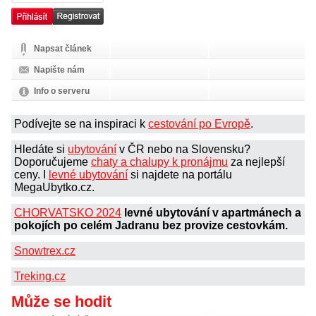
Napsat článek
Napište nám
Info o serveru
Podívejte se na inspiraci k
cestování po Evropě
.
Hledáte si
ubytování
v ČR nebo na Slovensku?
Doporučujeme
chaty a chalupy k pronájmu
za nejlepší
ceny. I
levné ubytování
si najdete na portálu
MegaUbytko.cz.
CHORVATSKO 2024
levné ubytování v apartmánech a
pokojích po celém Jadranu bez provize cestovkám.
Snowtrex.cz
Treking.cz
Může se hodit