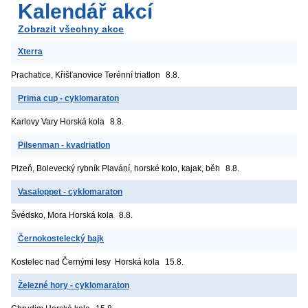
Kalendář akcí
Zobrazit všechny akce
Xterra
Prachatice, Křišťanovice
Terénní triatlon
8.8.
Prima cup - cyklomaraton
Karlovy Vary
Horská kola
8.8.
Pilsenman - kvadriatlon
Plzeň, Bolevecký rybník
Plavání, horské kolo, kajak, běh
8.8.
Vasaloppet - cyklomaraton
Švédsko, Mora
Horská kola
8.8.
Černokostelecký bajk
Kostelec nad Černými lesy
Horská kola
15.8.
Železné hory - cyklomaraton