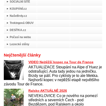
SOCIÁLNÍ SÍTĚ
KOUPÁNÍ.cz
NašeBrdy.cz
Trekingová OBUV
DESÍTKA.cz
Počasí na webu
Lezecké stěny
Nejčtenější články
VIDEO Nejtěžší kopec na Tour de France
AKTUALIZACE Stoupání na Alpe d´Huez je
odstrašující. Auta tady jedou na jedničku.
Brzdy se pálí. Pro cyklisty je to ale Mekka.
Nejhorší kopec v nejtěžší etapě největšího
závodu Tour de France.
Ralsko AKTUÁLNĚ 2026
NEVEKLOVICE Co je nového na pomezí
středních a severních Čech - pod
Bezdězem, pod Ralskem a okolo