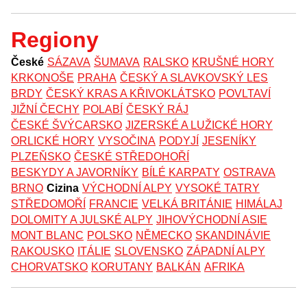
Regiony
České
SÁZAVA
ŠUMAVA
RALSKO
KRUŠNÉ HORY
KRKONOŠE
PRAHA
ČESKÝ A SLAVKOVSKÝ LES
BRDY
ČESKÝ KRAS A KŘIVOKLÁTSKO
POVLTAVÍ
JIŽNÍ ČECHY
POLABÍ
ČESKÝ RÁJ
ČESKÉ ŠVÝCARSKO
JIZERSKÉ A LUŽICKÉ HORY
ORLICKÉ HORY
VYSOČINA
PODYJÍ
JESENÍKY
PLZEŇSKO
ČESKÉ STŘEDOHOŘÍ
BESKYDY A JAVORNÍKY
BÍLÉ KARPATY
OSTRAVA
BRNO
Cizina
VÝCHODNÍ ALPY
VYSOKÉ TATRY
STŘEDOMOŘÍ
FRANCIE
VELKÁ BRITÁNIE
HIMÁLAJ
DOLOMITY A JULSKÉ ALPY
JIHOVÝCHODNÍ ASIE
MONT BLANC
POLSKO
NĚMECKO
SKANDINÁVIE
RAKOUSKO
ITÁLIE
SLOVENSKO
ZÁPADNÍ ALPY
CHORVATSKO
KORUTANY
BALKÁN
AFRIKA