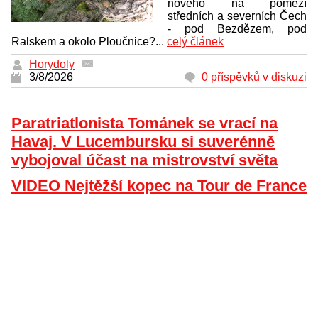
nového na pomezí
středních a severních Čech
- pod Bezdězem, pod
Ralskem a okolo Ploučnice?...
celý článek
Horydoly
3/8/2026
0 příspěvků v diskuzi
Paratriatlonista Tománek se vrací na
Havaj. V Lucembursku si suverénně
vybojoval účast na mistrovství světa
VIDEO Nejtěžší kopec na Tour de France