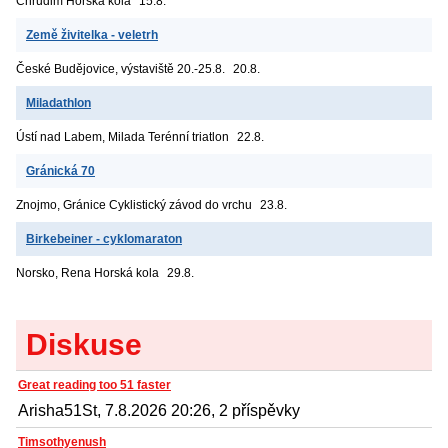
Chrudim
Horská kola
15.8.
Země živitelka - veletrh
České Budějovice, výstaviště
20.-25.8.
20.8.
Miladathlon
Ústí nad Labem, Milada
Terénní triatlon
22.8.
Gránická 70
Znojmo, Gránice
Cyklistický závod do vrchu
23.8.
Birkebeiner - cyklomaraton
Norsko, Rena
Horská kola
29.8.
Diskuse
Great reading too 51 faster
Arisha51St, 7.8.2026 20:26, 2 příspěvky
Timsothyenush