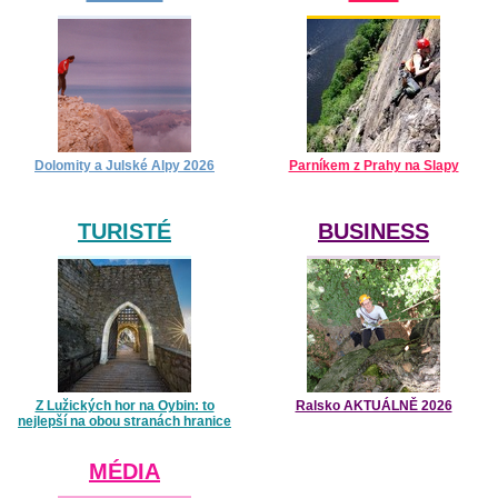
Dolomity a Julské Alpy 2026
Parníkem z Prahy na Slapy
TURISTÉ
BUSINESS
Z Lužických hor na Oybin: to
Ralsko AKTUÁLNĚ 2026
nejlepší na obou stranách hranice
MÉDIA