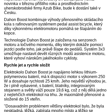
novinka v březnu příštího roku a prostřednictvím
uherskobrodské firmy Azub Bike, bude k dostání také v
Česku.
Dahon Boost kombinuje výhody přenosného skládacího
kola s rafinovaným systémem pedal assist bicycle, který
díky výkonnému elektromotoru pomáhá se šlapáním do
kopce.
Technologie Dahon Boost je založena na senzorech
motoru a točivého momentu, díky kterým dokáže pomoci
jezdci podle toho, jak právě šlape do pedálů. Systém 3x3
umožňuje nastavit devět různých modů asistence motoru,
které vyhoví nárokům jakéhokoliv cyklisty.
Rychle jet a rychle složit
Elektrokolo Dahon Boost je napájeno lehkou lithium-
polymerovou baterií, má k dispozici motor s výkonem 250
W a dosahuje rychlosti 25 km/h. Jeho největší výhodou je,
že i plně vybavené, s baterií, blatníky, integrovaným
stojanem a světly váží pouze 19,6 kg, což z něj dělá jedno
z nejlehčích elektrokol na trhu. Je maximálně přenosné a
složené do 15 vteřin.
"Dosavadním problémem většiny elektrokol bylo, že byla
neskladná, těžká, zabírala mnoho místo a těžko se