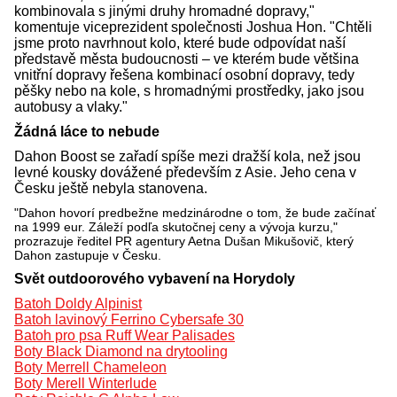
kombinovala s jinými druhy hromadné dopravy,"
komentuje viceprezident společnosti Joshua Hon. "Chtěli
jsme proto navrhnout kolo, které bude odpovídat naší
představě města budoucnosti – ve kterém bude většina
vnitřní dopravy řešena kombinací osobní dopravy, tedy
pěšky nebo na kole, s hromadnými prostředky, jako jsou
autobusy a vlaky."
Žádná láce to nebude
Dahon Boost se zařadí spíše mezi dražší kola, než jsou
levné kousky dovážené především z Asie. Jeho cena v
Česku ještě nebyla stanovena.
"Dahon hovorí predbežne medzinárodne o tom, že bude začínať
na 1999 eur. Záleží podľa skutočnej ceny a vývoja kurzu,"
prozrazuje ředitel PR agentury Aetna Dušan Mikušovič, který
Dahon zastupuje v Česku.
Svět outdoorového vybavení na Horydoly
Batoh Doldy Alpinist
Batoh lavinový Ferrino Cybersafe 30
Batoh pro psa Ruff Wear Palisades
Boty Black Diamond na drytooling
Boty Merrell Chameleon
Boty Merell Winterlude