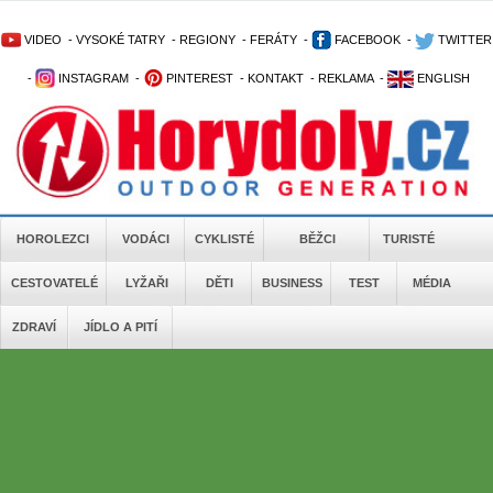
VIDEO
-
VYSOKÉ TATRY
-
REGIONY
-
FERÁTY
-
FACEBOOK
-
TWITTER
-
INSTAGRAM
-
PINTEREST
-
KONTAKT
-
REKLAMA
-
ENGLISH
HOROLEZCI
VODÁCI
CYKLISTÉ
BĚŽCI
TURISTÉ
CESTOVATELÉ
LYŽAŘI
DĚTI
BUSINESS
TEST
MÉDIA
ZDRAVÍ
JÍDLO A PITÍ