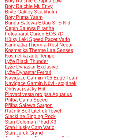
Boty Raichle G Alpha Low
Boty Raichle Mt. Envy
Brýle Oakley Stockholm
Boty Puma Yaam
Bunda Salewa Ektag SFS Kid
Cepín Salewa Piranha
Fotoaparát Canon EOS 7D
Hůlky Leki Speed Pacer Vario
Karimatka Therm-a-Rest Neoair
Kosmetika Therme Laa Senses
Kosmetika auto Tempo
Lyže Black Thunder
Lyže Dynastar Exclusive
Lyže Dynastar Ferrari
Navigace Garmin 705 Edge Team
Navigace Garmin Nüvi - stojánek
Ohřívací sáčky Hiit
Plovací vesta pro psa Aquarius
Přilba Camp Speed
Přilba Salewa Sargon
Ručník Boll Litetrek Towel
Slackline Singing Rock
Stan Coleman Phad X3
Stan Husky Carp Vario
Stan Jurek Grand