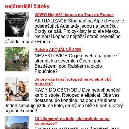
Nejčtenější články
VIDEO Nejtěžší kopec na Tour de France
AKTUALIZACE Stoupání na Alpe d´Huez je
odstrašující. Auta tady jedou na jedničku.
Brzdy se pálí. Pro cyklisty je to ale Mekka.
Nejhorší kopec v nejtěžší etapě největšího
závodu Tour de France.
Ralsko AKTUÁLNĚ 2026
NEVEKLOVICE Co je nového na pomezí
středních a severních Čech - pod
Bezdězem, pod Ralskem a okolo
Ploučnice?
Je pro vás lepší rotoped nebo eliptický
trenažér?
RADY DO OBCHODU Dva nejoblíbenější
kardio stroje. Rotoped a eliptical. Oba vás
dostanou do kondice, na obou zhubnete.
Jeden simuluje jízdu na kole, druhý má blíže k běhu. Který
si pořídit domů?
10 kilometrů na kole, elektrokole nebo
koloběžce?