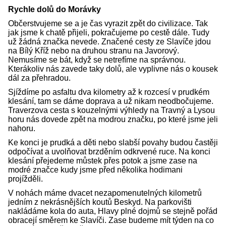
Rychle dolů do Morávky
Občerstvujeme se a je čas vyrazit zpět do civilizace. Tak
jak jsme k chatě přijeli, pokračujeme po cestě dále. Tudy
už žádná značka nevede. Značené cesty ze Slavíče jdou
na Bílý Kříž nebo na druhou stranu na Javorový.
Nemusíme se bát, když se netrefíme na správnou.
Kterákoliv nás zavede taky dolů, ale vyplivne nás o kousek
dál za přehradou.
Sjíždíme po asfaltu dva kilometry až k rozcesí v prudkém
klesání, tam se dáme doprava a už nikam neodbočujeme.
Traverzova cesta s kouzelnými výhledy na Travný a Lysou
horu nás dovede zpět na modrou značku, po které jsme jeli
nahoru.
Ke konci je prudká a děti nebo slabší povahy budou častěji
odpočívat a uvolňovat brzděním odkrvené ruce. Na konci
klesání přejedeme můstek přes potok a jsme zase na
modré značce kudy jsme před několika hodimani
projížděli.
V nohách máme dvacet nezapomenutelných kilometrů
jedním z nekrásnějších koutů Beskyd. Na parkovišti
nakládáme kola do auta, Hlavy plné dojmů se stejně pořád
obracejí směrem ke Slavíči. Zase budeme mít týden na co