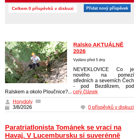
Celkem 0 příspěvků v diskuzi
Přidat nový příspěvek
Ralsko AKTUÁLNĚ
2026
Vydáno před 5 dny
NEVEKLOVICE Co je
nového na pomezí
středních a severních Čech
- pod Bezdězem, pod
Ralskem a okolo Ploučnice?...
celý článek
Horydoly
3/8/2026
0 příspěvků v diskuzi
Paratriatlonista Tománek se vrací na
Havaj. V Lucembursku si suverénně