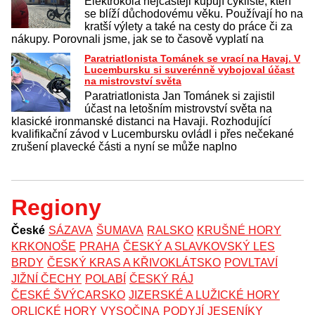
Elektrokola nejčastěji kupují cyklisté, kteří
se blíží důchodovému věku. Používají ho na
kratší výlety a také na cesty do práce či za
nákupy. Porovnali jsme, jak se to časově vyplatí na
Paratriatlonista Tománek se vrací na Havaj. V
Lucembursku si suverénně vybojoval účast
na mistrovství světa
Paratriatlonista Jan Tománek si zajistil
účast na letošním mistrovství světa na
klasické ironmanské distanci na Havaji. Rozhodující
kvalifikační závod v Lucembursku ovládl i přes nečekané
zrušení plavecké části a nyní se může naplno
Regiony
České
SÁZAVA
ŠUMAVA
RALSKO
KRUŠNÉ HORY
KRKONOŠE
PRAHA
ČESKÝ A SLAVKOVSKÝ LES
BRDY
ČESKÝ KRAS A KŘIVOKLÁTSKO
POVLTAVÍ
JIŽNÍ ČECHY
POLABÍ
ČESKÝ RÁJ
ČESKÉ ŠVÝCARSKO
JIZERSKÉ A LUŽICKÉ HORY
ORLICKÉ HORY
VYSOČINA
PODYJÍ
JESENÍKY