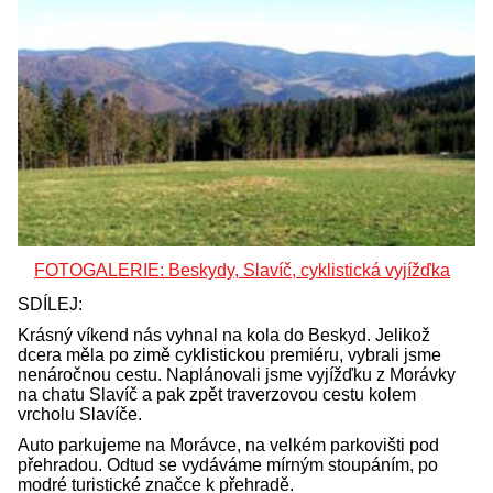
FOTOGALERIE: Beskydy, Slavíč, cyklistická vyjížďka
SDÍLEJ:
Krásný víkend nás vyhnal na kola do Beskyd. Jelikož
dcera měla po zimě cyklistickou premiéru, vybrali jsme
nenáročnou cestu. Naplánovali jsme vyjížďku z Morávky
na chatu Slavíč a pak zpět traverzovou cestu kolem
vrcholu Slavíče.
Auto parkujeme na Morávce, na velkém parkovišti pod
přehradou. Odtud se vydáváme mírným stoupáním, po
modré turistické značce k přehradě.