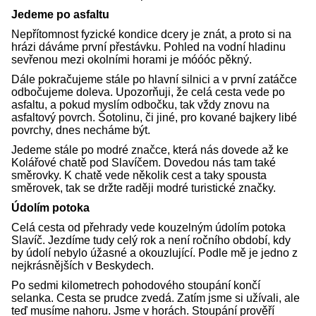
Jedeme po asfaltu
Nepřítomnost fyzické kondice dcery je znát, a proto si na
hrázi dáváme první přestávku. Pohled na vodní hladinu
sevřenou mezi okolními horami je móóóc pěkný.
Dále pokračujeme stále po hlavní silnici a v první zatáčce
odbočujeme doleva. Upozorňuji, že celá cesta vede po
asfaltu, a pokud myslím odbočku, tak vždy znovu na
asfaltový povrch. Šotolinu, či jiné, pro kované bajkery libé
povrchy, dnes necháme být.
Jedeme stále po modré značce, která nás dovede až ke
Kolářové chatě pod Slavíčem. Dovedou nás tam také
směrovky. K chatě vede několik cest a taky spousta
směrovek, tak se držte raději modré turistické značky.
Údolím potoka
Celá cesta od přehrady vede kouzelným údolím potoka
Slavíč. Jezdíme tudy celý rok a není ročního období, kdy
by údolí nebylo úžasné a okouzlující. Podle mě je jedno z
nejkrásnějších v Beskydech.
Po sedmi kilometrech pohodového stoupání končí
selanka. Cesta se prudce zvedá. Zatím jsme si užívali, ale
teď musíme nahoru. Jsme v horách. Stoupání prověří