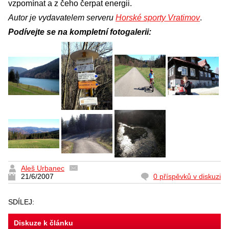
vzpomínat a z čeho čerpat energii.
Autor je vydavatelem serveru
Horské sporty Vratimov
.
Podívejte se na kompletní fotogalerii:
Aleš Urbanec
21/6/2007
0 příspěvků v diskuzi
SDÍLEJ:
Diskuze k článku