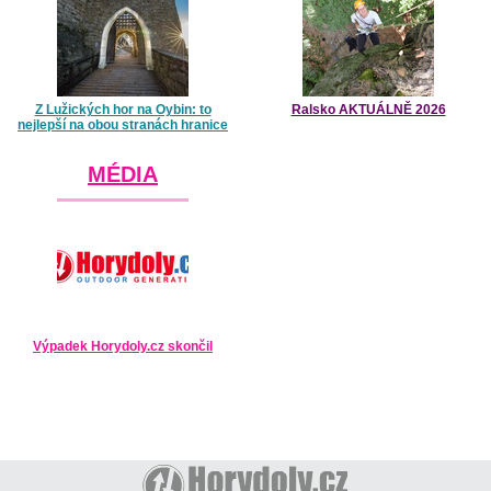
Z Lužických hor na Oybin: to
Ralsko AKTUÁLNĚ 2026
nejlepší na obou stranách hranice
MÉDIA
Výpadek Horydoly.cz skončil