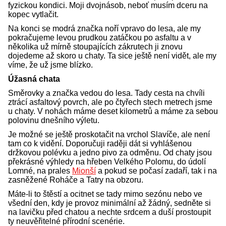
fyzickou kondici. Moji dvojnásob, neboť musím dceru na
kopec vytlačit.
Na konci se modrá značka noří vpravo do lesa, ale my
pokračujeme levou prudkou zatáčkou po asfaltu a v
několika už mírně stoupajících zákrutech ji znovu
dojedeme až skoro u chaty. Ta sice ještě není vidět, ale my
víme, že už jsme blízko.
Úžasná chata
Směrovky a značka vedou do lesa. Tady cesta na chvíli
ztrácí asfaltový povrch, ale po čtyřech stech metrech jsme
u chaty. V nohách máme deset kilometrů a máme za sebou
polovinu dnešního výletu.
Je možné se ještě proskotačit na vrchol Slavíče, ale není
tam co k vidění. Doporučuji raději dát si vyhlášenou
držkovou polévku a jedno pivo za odměnu. Od chaty jsou
překrásné výhledy na hřeben Velkého Polomu, do údolí
Lomné, na prales
Mionší
a pokud se počasí zadaří, tak i na
zasněžené Roháče a Tatry na obzoru.
Máte-li to štěstí a ocitnet se tady mimo sezónu nebo ve
všední den, kdy je provoz minimální až žádný, sedněte si
na lavičku před chatou a nechte srdcem a duší prostoupit
ty neuvěřitelné přírodní scenérie.