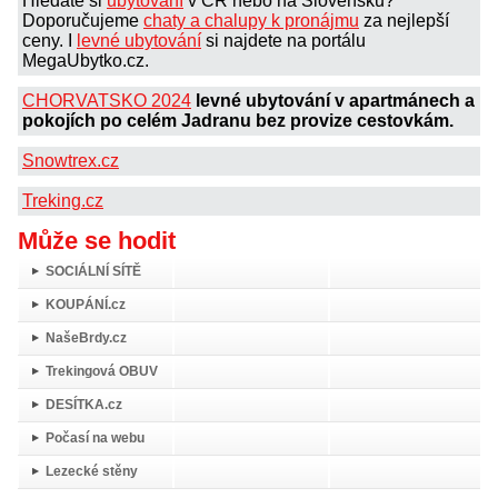
Hledáte si
ubytování
v ČR nebo na Slovensku?
Doporučujeme
chaty a chalupy k pronájmu
za nejlepší
ceny. I
levné ubytování
si najdete na portálu
MegaUbytko.cz.
CHORVATSKO 2024
levné ubytování v apartmánech a
pokojích po celém Jadranu bez provize cestovkám.
Snowtrex.cz
Treking.cz
Může se hodit
SOCIÁLNÍ SÍTĚ
KOUPÁNÍ.cz
NašeBrdy.cz
Trekingová OBUV
DESÍTKA.cz
Počasí na webu
Lezecké stěny