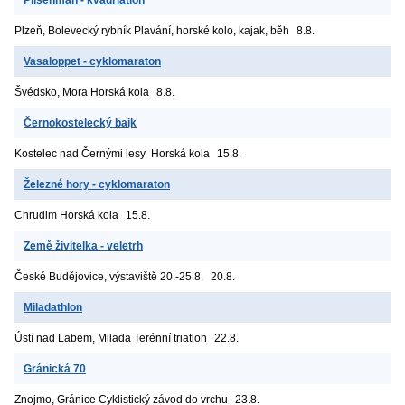
Plzeň, Bolevecký rybník
Plavání, horské kolo, kajak, běh
8.8.
Vasaloppet - cyklomaraton
Švédsko, Mora
Horská kola
8.8.
Černokostelecký bajk
Kostelec nad Černými lesy
Horská kola
15.8.
Železné hory - cyklomaraton
Chrudim
Horská kola
15.8.
Země živitelka - veletrh
České Budějovice, výstaviště
20.-25.8.
20.8.
Miladathlon
Ústí nad Labem, Milada
Terénní triatlon
22.8.
Gránická 70
Znojmo, Gránice
Cyklistický závod do vrchu
23.8.