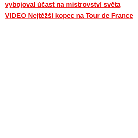
vybojoval účast na mistrovství světa
VIDEO Nejtěžší kopec na Tour de France