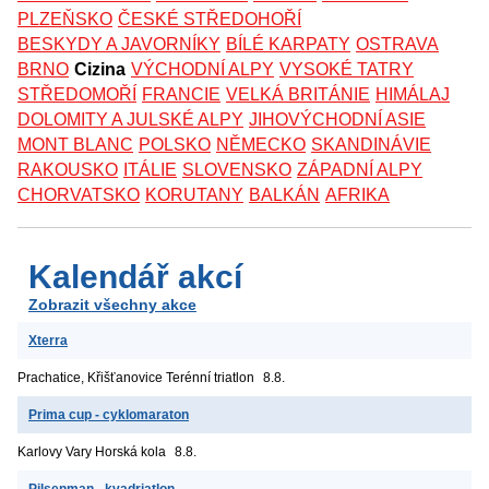
PLZEŇSKO
ČESKÉ STŘEDOHOŘÍ
BESKYDY A JAVORNÍKY
BÍLÉ KARPATY
OSTRAVA
BRNO
Cizina
VÝCHODNÍ ALPY
VYSOKÉ TATRY
STŘEDOMOŘÍ
FRANCIE
VELKÁ BRITÁNIE
HIMÁLAJ
DOLOMITY A JULSKÉ ALPY
JIHOVÝCHODNÍ ASIE
MONT BLANC
POLSKO
NĚMECKO
SKANDINÁVIE
RAKOUSKO
ITÁLIE
SLOVENSKO
ZÁPADNÍ ALPY
CHORVATSKO
KORUTANY
BALKÁN
AFRIKA
Kalendář akcí
Zobrazit všechny akce
Xterra
Prachatice, Křišťanovice
Terénní triatlon
8.8.
Prima cup - cyklomaraton
Karlovy Vary
Horská kola
8.8.
Pilsenman - kvadriatlon