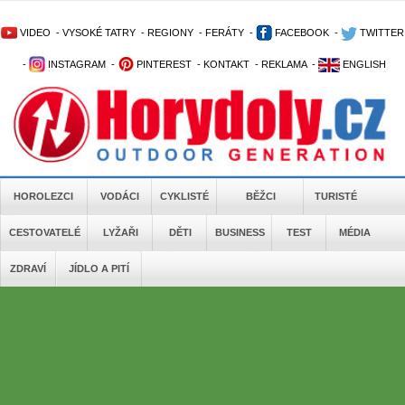
VIDEO
-
VYSOKÉ TATRY
-
REGIONY
-
FERÁTY
-
FACEBOOK
-
TWITTER
-
INSTAGRAM
-
PINTEREST
-
KONTAKT
-
REKLAMA
-
ENGLISH
HOROLEZCI
VODÁCI
CYKLISTÉ
BĚŽCI
TURISTÉ
CESTOVATELÉ
LYŽAŘI
DĚTI
BUSINESS
TEST
MÉDIA
ZDRAVÍ
JÍDLO A PITÍ