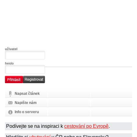
uživatel
heslo
Napsat článek
Napište nám
Info o serveru
Podívejte se na inspiraci k
cestování po Evropě
.