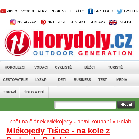
VIDEO
-
VYSOKÉ TATRY
-
REGIONY
-
FERÁTY
-
FACEBOOK
-
TWITTER
-
INSTAGRAM
-
PINTEREST
-
KONTAKT
-
REKLAMA
-
ENGLISH
HOROLEZCI
VODÁCI
CYKLISTÉ
BĚŽCI
TURISTÉ
CESTOVATELÉ
LYŽAŘI
DĚTI
BUSINESS
TEST
MÉDIA
ZDRAVÍ
JÍDLO A PITÍ
Zpět na článek Mlékojedy - první koupání v Polabí
Mlékojedy Tišice - na kole z