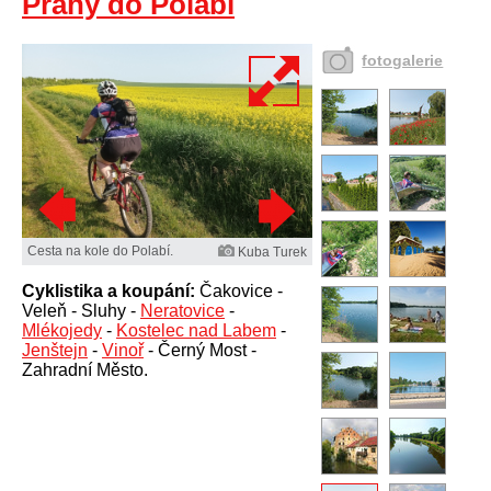
Prahy do Polabí
fotogalerie
Cesta na kole do Polabí.
Kuba Turek
Cyklistika a koupání:
Čakovice -
Veleň - Sluhy -
Neratovice
-
Mlékojedy
-
Kostelec nad Labem
-
Jenštejn
-
Vinoř
- Černý Most -
Zahradní Město.