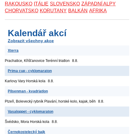
RAKOUSKO
ITÁLIE
SLOVENSKO
ZÁPADNÍ ALPY
CHORVATSKO
KORUTANY
BALKÁN
AFRIKA
Kalendář akcí
Zobrazit všechny akce
Xterra
Prachatice, Křišťanovice
Terénní triatlon
8.8.
Prima cup - cyklomaraton
Karlovy Vary
Horská kola
8.8.
Pilsenman - kvadriatlon
Plzeň, Bolevecký rybník
Plavání, horské kolo, kajak, běh
8.8.
Vasaloppet - cyklomaraton
Švédsko, Mora
Horská kola
8.8.
Černokostelecký bajk