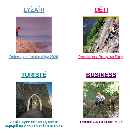
LYŽAŘI
DĚTI
Dolomity a Julské Alpy 2026
Parníkem z Prahy na Slapy
TURISTÉ
BUSINESS
Z Lužických hor na Oybin: to
Ralsko AKTUÁLNĚ 2026
nejlepší na obou stranách hranice