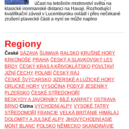
účast na letošním mistrovství světa na
klasické ironmanské distanci na Havaji. Rozhodující
kvalifikační závod v Lucembursku ovládl i přes nečekané
zrušení plavecké části a nyní se může naplno
Regiony
České
SÁZAVA
ŠUMAVA
RALSKO
KRUŠNÉ HORY
KRKONOŠE
PRAHA
ČESKÝ A SLAVKOVSKÝ LES
BRDY
ČESKÝ KRAS A KŘIVOKLÁTSKO
POVLTAVÍ
JIŽNÍ ČECHY
POLABÍ
ČESKÝ RÁJ
ČESKÉ ŠVÝCARSKO
JIZERSKÉ A LUŽICKÉ HORY
ORLICKÉ HORY
VYSOČINA
PODYJÍ
JESENÍKY
PLZEŇSKO
ČESKÉ STŘEDOHOŘÍ
BESKYDY A JAVORNÍKY
BÍLÉ KARPATY
OSTRAVA
BRNO
Cizina
VÝCHODNÍ ALPY
VYSOKÉ TATRY
STŘEDOMOŘÍ
FRANCIE
VELKÁ BRITÁNIE
HIMÁLAJ
DOLOMITY A JULSKÉ ALPY
JIHOVÝCHODNÍ ASIE
MONT BLANC
POLSKO
NĚMECKO
SKANDINÁVIE