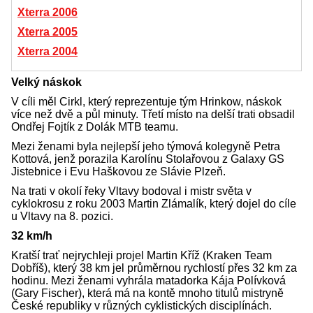
Xterra 2006
Xterra 2005
Xterra 2004
Velký náskok
V cíli měl Cirkl, který reprezentuje tým Hrinkow, náskok
více než dvě a půl minuty. Třetí místo na delší trati obsadil
Ondřej Fojtík z Dolák MTB teamu.
Mezi ženami byla nejlepší jeho týmová kolegyně Petra
Kottová, jenž porazila Karolínu Stolařovou z Galaxy GS
Jistebnice i Evu Haškovou ze Slávie Plzeň.
Na trati v okolí řeky Vltavy bodoval i mistr světa v
cyklokrosu z roku 2003 Martin Zlámalík, který dojel do cíle
u Vltavy na 8. pozici.
32 km/h
Kratší trať nejrychleji projel Martin Kříž (Kraken Team
Dobříš), který 38 km jel průměrnou rychlostí přes 32 km za
hodinu. Mezi ženami vyhrála matadorka Kája Polívková
(Gary Fischer), která má na kontě mnoho titulů mistryně
České republiky v různých cyklistických disciplínách.