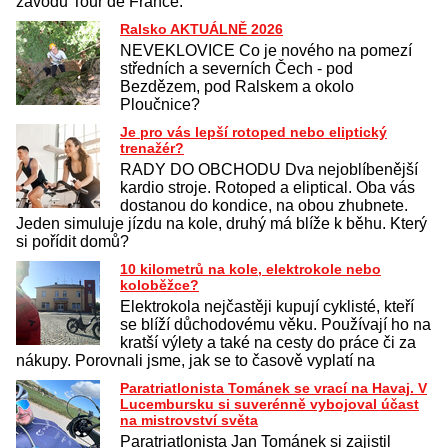
závodu Tour de France.
Ralsko AKTUÁLNĚ 2026
NEVEKLOVICE Co je nového na pomezí
středních a severních Čech - pod
Bezdězem, pod Ralskem a okolo
Ploučnice?
Je pro vás lepší rotoped nebo eliptický
trenažér?
RADY DO OBCHODU Dva nejoblíbenější
kardio stroje. Rotoped a eliptical. Oba vás
dostanou do kondice, na obou zhubnete.
Jeden simuluje jízdu na kole, druhý má blíže k běhu. Který
si pořídit domů?
10 kilometrů na kole, elektrokole nebo
koloběžce?
Elektrokola nejčastěji kupují cyklisté, kteří
se blíží důchodovému věku. Používají ho na
kratší výlety a také na cesty do práce či za
nákupy. Porovnali jsme, jak se to časově vyplatí na
Paratriatlonista Tománek se vrací na Havaj. V
Lucembursku si suverénně vybojoval účast
na mistrovství světa
Paratriatlonista Jan Tománek si zajistil