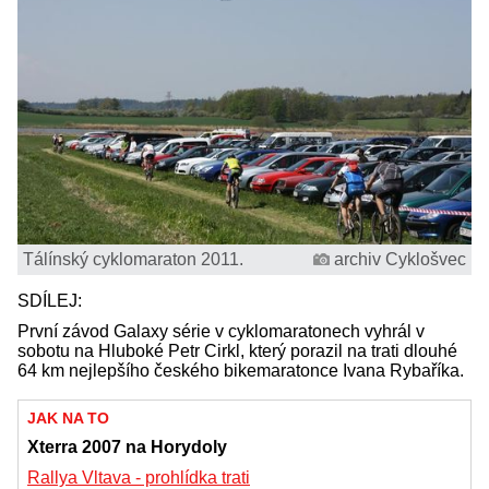
Tálínský cyklomaraton 2011.
archiv Cyklošvec
SDÍLEJ:
První závod Galaxy série v cyklomaratonech vyhrál v
sobotu na Hluboké Petr Cirkl, který porazil na trati dlouhé
64 km nejlepšího českého bikemaratonce Ivana Rybaříka.
JAK NA TO
Xterra 2007 na Horydoly
Rallya Vltava - prohlídka trati