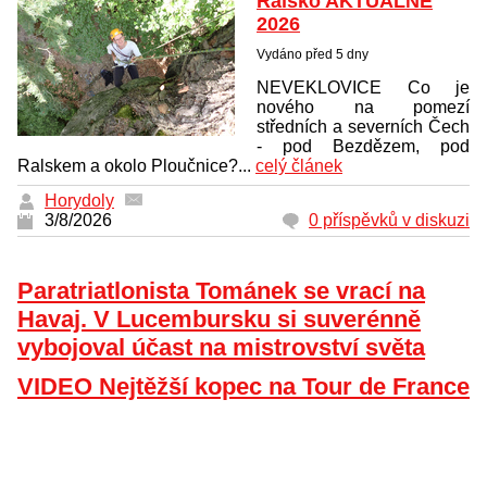
Ralsko AKTUÁLNĚ
2026
Vydáno před 5 dny
NEVEKLOVICE Co je
nového na pomezí
středních a severních Čech
- pod Bezdězem, pod
Ralskem a okolo Ploučnice?...
celý článek
Horydoly
3/8/2026
0 příspěvků v diskuzi
Paratriatlonista Tománek se vrací na
Havaj. V Lucembursku si suverénně
vybojoval účast na mistrovství světa
VIDEO Nejtěžší kopec na Tour de France