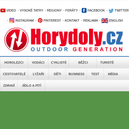
VIDEO
-
VYSOKÉ TATRY
-
REGIONY
-
FERÁTY
-
FACEBOOK
-
TWITTER
-
INSTAGRAM
-
PINTEREST
-
KONTAKT
-
REKLAMA
-
ENGLISH
HOROLEZCI
VODÁCI
CYKLISTÉ
BĚŽCI
TURISTÉ
CESTOVATELÉ
LYŽAŘI
DĚTI
BUSINESS
TEST
MÉDIA
ZDRAVÍ
JÍDLO A PITÍ