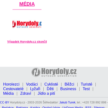
MÉDIA
Výpadek Horydoly.cz skončil
Horolezci
Vodáci
Cyklisté
Běžci
Turisté
Cestovatelé
Lyžaři
Děti
Business
Test
Média
Zdraví
Jídlo a pití
CC-BY
Horydoly.cz - 2003-2026 Šéfredaktor:
Jakub Turek
, tel.: +420 728 892 898 -
Redakce
-
Reklama
-
Kariéra
-
Osobní údaje
-
UpDown Media
-
RSS
-
Sitemap
-