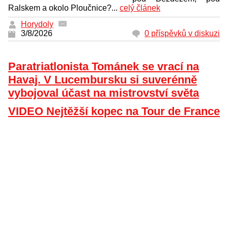
Ralskem a okolo Ploučnice?...
celý článek
Horydoly
3/8/2026
0 příspěvků v diskuzi
Paratriatlonista Tománek se vrací na
Havaj. V Lucembursku si suverénně
vybojoval účast na mistrovství světa
VIDEO Nejtěžší kopec na Tour de France