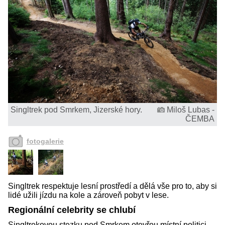
Singltrek pod Smrkem, Jizerské hory.
Miloš Lubas -
ČEMBA
fotogalerie
Singltrek respektuje lesní prostředí a dělá vše pro to, aby si
lidé užili jízdu na kole a zároveň pobyt v lese.
Regionální celebrity se chlubí
Singltrekovou stezku pod Smrkem otevřou místní politici