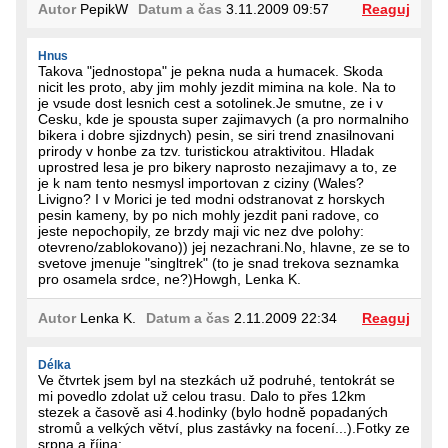
Autor
PepikW
Datum a čas
3.11.2009 09:57
Reaguj
Hnus
Takova "jednostopa" je pekna nuda a humacek. Skoda
nicit les proto, aby jim mohly jezdit mimina na kole. Na to
je vsude dost lesnich cest a sotolinek.Je smutne, ze i v
Cesku, kde je spousta super zajimavych (a pro normalniho
bikera i dobre sjizdnych) pesin, se siri trend znasilnovani
prirody v honbe za tzv. turistickou atraktivitou. Hladak
uprostred lesa je pro bikery naprosto nezajimavy a to, ze
je k nam tento nesmysl importovan z ciziny (Wales?
Livigno? I v Morici je ted modni odstranovat z horskych
pesin kameny, by po nich mohly jezdit pani radove, co
jeste nepochopily, ze brzdy maji vic nez dve polohy:
otevreno/zablokovano)) jej nezachrani.No, hlavne, ze se to
svetove jmenuje "singltrek" (to je snad trekova seznamka
pro osamela srdce, ne?)Howgh, Lenka K.
Autor
Lenka K.
Datum a čas
2.11.2009 22:34
Reaguj
Délka
Ve čtvrtek jsem byl na stezkách už podruhé, tentokrát se
mi povedlo zdolat už celou trasu. Dalo to přes 12km
stezek a časově asi 4.hodinky (bylo hodně popadaných
stromů a velkých větví, plus zastávky na focení...).Fotky ze
srpna a října: