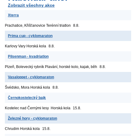
Zobrazit všechny akce
Xterra
Prachatice, Křišťanovice
Terénní triatlon
8.8.
Prima cup - cyklomaraton
Karlovy Vary
Horská kola
8.8.
Pilsenman - kvadriatlon
Plzeň, Bolevecký rybník
Plavání, horské kolo, kajak, běh
8.8.
Vasaloppet - cyklomaraton
Švédsko, Mora
Horská kola
8.8.
Černokostelecký bajk
Kostelec nad Černými lesy
Horská kola
15.8.
Železné hory - cyklomaraton
Chrudim
Horská kola
15.8.