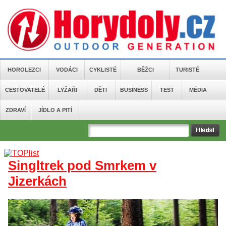
HOROLEZCI
VODÁCI
CYKLISTÉ
BĚŽCI
TURISTÉ
CESTOVATELÉ
LYŽAŘI
DĚTI
BUSINESS
TEST
MÉDIA
ZDRAVÍ
JÍDLO A PITÍ
Singltrek pod Smrkem v
Jizerkách