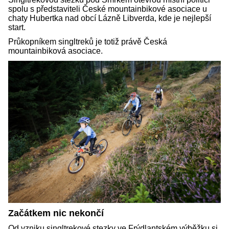
spolu s představiteli České mountainbikové asociace u
chaty Hubertka nad obcí Lázně Libverda, kde je nejlepší
start.
Průkopníkem singltreků je totiž právě Česká
mountainbiková asociace.
Začátkem nic nekončí
Od vzniku singltrekové stezky ve Frýdlantském výběžku si