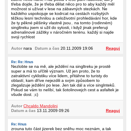
třeba dojde, že je třeba dělat něco pro to aby každý měl
možnost si užívat v lese na zábavných stezkách. Ne
každého uspokojuje se kodrcat na cestách rozbytých
těžkou lesní technilou a celoživotní prohledávání hor, kde
že ty pěkné pěšinky vlastně jsou.. na tomto (rodinném)
singltreku jsem si užil do sytosti, i když jinak preferuji
adrenalinové zážitky v náročném terénu. každý si najde
svoji rychlost
Autor
nara
Datum a čas
20.11.2009 19:06
Reaguj
Re: Re: Hnus
Nezlobte se na mě, ale ježdění na singltreku je prostě
super a má to uřčitě význam. Už jen proto, že to
zatraktivní cyklistiku více lidem, přitáhne to turisty do
oblastí, kam dříve nejezdili a svým způsobem to
zlegalizuje ježdění po lese. Jen tak dál a více singlnteků.
Pokud se vám to nelíbí, tak šotolinovejch cest a asfaltek je
všude dost. ;c)
Autor
Chcaldo Mandolini
Datum a čas
13.11.2009 09:26
Reaguj
Re: Hnus
zrouna tuto část jizerek bez sněhu moc neznám, a tak