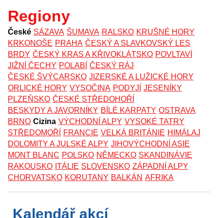
Regiony
České
SÁZAVA
ŠUMAVA
RALSKO
KRUŠNÉ HORY
KRKONOŠE
PRAHA
ČESKÝ A SLAVKOVSKÝ LES
BRDY
ČESKÝ KRAS A KŘIVOKLÁTSKO
POVLTAVÍ
JIŽNÍ ČECHY
POLABÍ
ČESKÝ RÁJ
ČESKÉ ŠVÝCARSKO
JIZERSKÉ A LUŽICKÉ HORY
ORLICKÉ HORY
VYSOČINA
PODYJÍ
JESENÍKY
PLZEŇSKO
ČESKÉ STŘEDOHOŘÍ
BESKYDY A JAVORNÍKY
BÍLÉ KARPATY
OSTRAVA
BRNO
Cizina
VÝCHODNÍ ALPY
VYSOKÉ TATRY
STŘEDOMOŘÍ
FRANCIE
VELKÁ BRITÁNIE
HIMÁLAJ
DOLOMITY A JULSKÉ ALPY
JIHOVÝCHODNÍ ASIE
MONT BLANC
POLSKO
NĚMECKO
SKANDINÁVIE
RAKOUSKO
ITÁLIE
SLOVENSKO
ZÁPADNÍ ALPY
CHORVATSKO
KORUTANY
BALKÁN
AFRIKA
Kalendář akcí