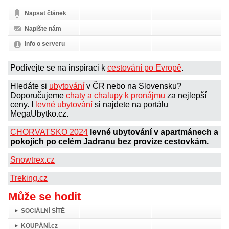
Napsat článek
Napište nám
Info o serveru
Podívejte se na inspiraci k
cestování po Evropě
.
Hledáte si
ubytování
v ČR nebo na Slovensku?
Doporučujeme
chaty a chalupy k pronájmu
za nejlepší
ceny. I
levné ubytování
si najdete na portálu
MegaUbytko.cz.
CHORVATSKO 2024
levné ubytování v apartmánech a
pokojích po celém Jadranu bez provize cestovkám.
Snowtrex.cz
Treking.cz
Může se hodit
SOCIÁLNÍ SÍTĚ
KOUPÁNÍ.cz