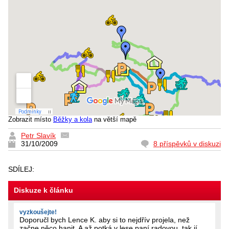
Zobrazit místo
Běžky a kola
na větší mapě
Petr Slavík
31/10/2009
8 příspěvků v diskuzi
SDÍLEJ:
Diskuze k článku
vyzkoušejte!
Doporučl bych Lence K. aby si to nejdřív projela, než
začne něco hanit. A až potká v lese paní radovou, tak jí