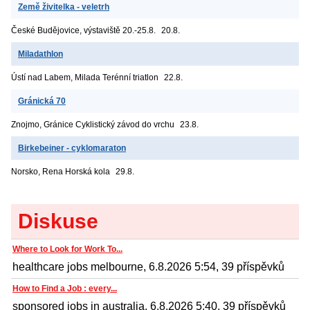
Země živitelka - veletrh
České Budějovice, výstaviště
20.-25.8.
20.8.
Miladathlon
Ústí nad Labem, Milada
Terénní triatlon
22.8.
Gránická 70
Znojmo, Gránice
Cyklistický závod do vrchu
23.8.
Birkebeiner - cyklomaraton
Norsko, Rena
Horská kola
29.8.
Diskuse
Where to Look for Work To...
healthcare jobs melbourne, 6.8.2026 5:54, 39 příspěvků
How to Find a Job : every...
sponsored jobs in australia, 6.8.2026 5:40, 39 příspěvků