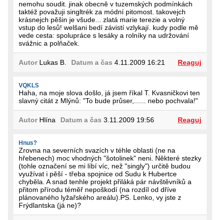
nemohu soudit. jinak obecně v tuzemských podmínkách
taktéž považuji singltrék za módní pitomost. takovejch
krásnejch pěšin je všude... zlatá marie terezie a volný
vstup do lesů! welšani bedí závistí vzlykají. kudy podle mě
vede cesta: spolupráce s lesáky a rolníky na udržování
svážnic a polňaček.
Autor
Lukas B.
Datum a čas
4.11.2009 16:21
Reaguj
VQKLS
Haha, na moje slova došlo, já jsem říkal T. Kvasničkovi ten
slavný citát z Mlýnů: "To bude průser,...... nebo pochvala!"
Autor
Hlína
Datum a čas
3.11.2009 19:56
Reaguj
Hnus?
Zrovna na severních svazích v téhle oblasti (ne na
hřebenech) moc vhodných "šotolinek" neni. Některé stezky
(tohle označení se mi líbí víc, než "singly") určitě budou
využívat i pěší - třeba spojnice od Sudu k Hubertce
chyběla. A snad tenhle projekt přiláká pár návštěvníků a
přitom přírodu téměř nepoškodí (na rozdíl od dříve
plánovaného lyžařského areálu).PS. Lenko, vy jste z
Frýdlantska (já ne)?