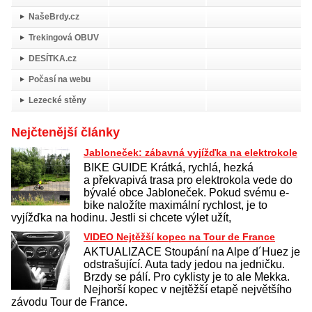
NašeBrdy.cz
Trekingová OBUV
DESÍTKA.cz
Počasí na webu
Lezecké stěny
Nejčtenější články
Jabloneček: zábavná vyjížďka na elektrokole
BIKE GUIDE Krátká, rychlá, hezká
a překvapivá trasa pro elektrokola vede do
bývalé obce Jabloneček. Pokud svému e-
bike naložíte maximální rychlost, je to
vyjížďka na hodinu. Jestli si chcete výlet užít,
VIDEO Nejtěžší kopec na Tour de France
AKTUALIZACE Stoupání na Alpe d´Huez je
odstrašující. Auta tady jedou na jedničku.
Brzdy se pálí. Pro cyklisty je to ale Mekka.
Nejhorší kopec v nejtěžší etapě největšího
závodu Tour de France.