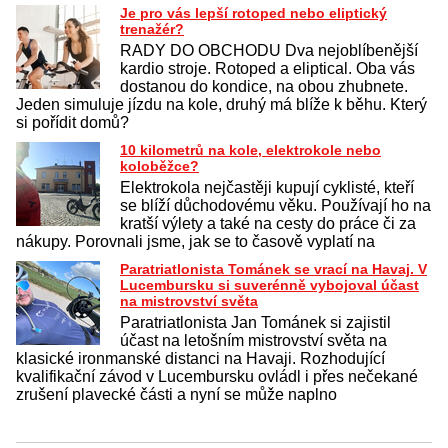
Je pro vás lepší rotoped nebo eliptický
trenažér?
RADY DO OBCHODU Dva nejoblíbenější
kardio stroje. Rotoped a eliptical. Oba vás
dostanou do kondice, na obou zhubnete.
Jeden simuluje jízdu na kole, druhý má blíže k běhu. Který
si pořídit domů?
10 kilometrů na kole, elektrokole nebo
koloběžce?
Elektrokola nejčastěji kupují cyklisté, kteří
se blíží důchodovému věku. Používají ho na
kratší výlety a také na cesty do práce či za
nákupy. Porovnali jsme, jak se to časově vyplatí na
Paratriatlonista Tománek se vrací na Havaj. V
Lucembursku si suverénně vybojoval účast
na mistrovství světa
Paratriatlonista Jan Tománek si zajistil
účast na letošním mistrovství světa na
klasické ironmanské distanci na Havaji. Rozhodující
kvalifikační závod v Lucembursku ovládl i přes nečekané
zrušení plavecké části a nyní se může naplno