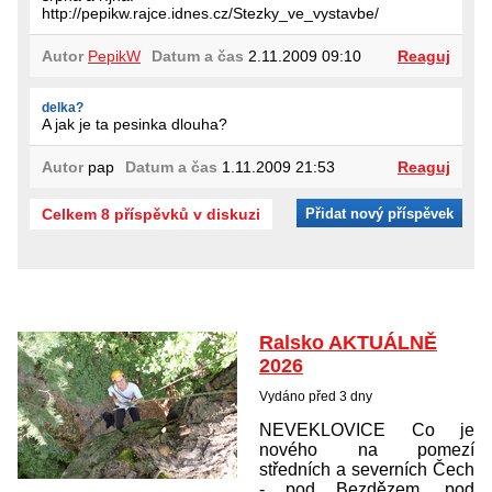
http://pepikw.rajce.idnes.cz/Stezky_ve_vystavbe/
Autor
PepikW
Datum a čas
2.11.2009 09:10
Reaguj
delka?
A jak je ta pesinka dlouha?
Autor
pap
Datum a čas
1.11.2009 21:53
Reaguj
Celkem 8 příspěvků v diskuzi
Přidat nový příspěvek
Ralsko AKTUÁLNĚ
2026
Vydáno před 3 dny
NEVEKLOVICE Co je
nového na pomezí
středních a severních Čech
- pod Bezdězem, pod