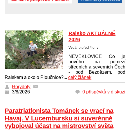
Ralsko AKTUÁLNĚ
2026
Vydáno před 4 dny
NEVEKLOVICE Co je
nového na pomezí
středních a severních Čech
- pod Bezdězem, pod
Ralskem a okolo Ploučnice?...
celý článek
Horydoly
3/8/2026
0 příspěvků v diskuzi
Paratriatlonista Tománek se vrací na
Havaj. V Lucembursku si suverénně
vybojoval účast na mistrovství světa