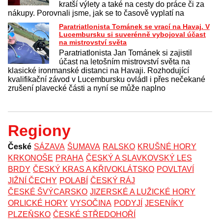
kratší výlety a také na cesty do práce či za
nákupy. Porovnali jsme, jak se to časově vyplatí na
Paratriatlonista Tománek se vrací na Havaj. V
Lucembursku si suverénně vybojoval účast
na mistrovství světa
Paratriatlonista Jan Tománek si zajistil
účast na letošním mistrovství světa na
klasické ironmanské distanci na Havaji. Rozhodující
kvalifikační závod v Lucembursku ovládl i přes nečekané
zrušení plavecké části a nyní se může naplno
Regiony
České
SÁZAVA
ŠUMAVA
RALSKO
KRUŠNÉ HORY
KRKONOŠE
PRAHA
ČESKÝ A SLAVKOVSKÝ LES
BRDY
ČESKÝ KRAS A KŘIVOKLÁTSKO
POVLTAVÍ
JIŽNÍ ČECHY
POLABÍ
ČESKÝ RÁJ
ČESKÉ ŠVÝCARSKO
JIZERSKÉ A LUŽICKÉ HORY
ORLICKÉ HORY
VYSOČINA
PODYJÍ
JESENÍKY
PLZEŇSKO
ČESKÉ STŘEDOHOŘÍ