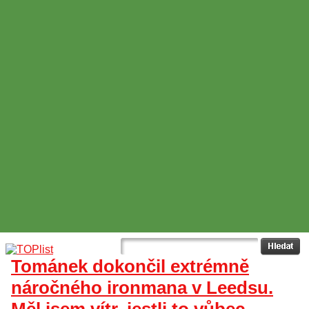
Tománek dokončil extrémně
náročného ironmana v Leedsu.