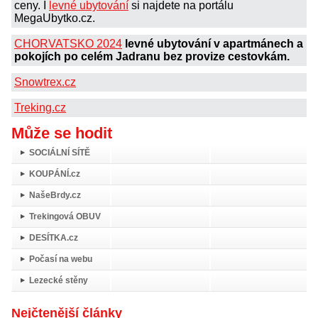
ceny. I
levné ubytování
si najdete na portálu
MegaUbytko.cz.
CHORVATSKO 2024
levné ubytování v apartmánech a
pokojích po celém Jadranu bez provize cestovkám.
Snowtrex.cz
Treking.cz
Může se hodit
SOCIÁLNÍ SÍTĚ
KOUPÁNÍ.cz
NašeBrdy.cz
Trekingová OBUV
DESÍTKA.cz
Počasí na webu
Lezecké stěny
Nejčtenější články