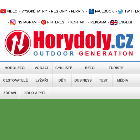
VIDEO
-
VYSOKÉ TATRY
-
REGIONY
-
FERÁTY
-
FACEBOOK
-
TWITTER
-
INSTAGRAM
-
PINTEREST
-
KONTAKT
-
REKLAMA
-
ENGLISH
HOROLEZCI
VODÁCI
CYKLISTÉ
BĚŽCI
TURISTÉ
CESTOVATELÉ
LYŽAŘI
DĚTI
BUSINESS
TEST
MÉDIA
ZDRAVÍ
JÍDLO A PITÍ