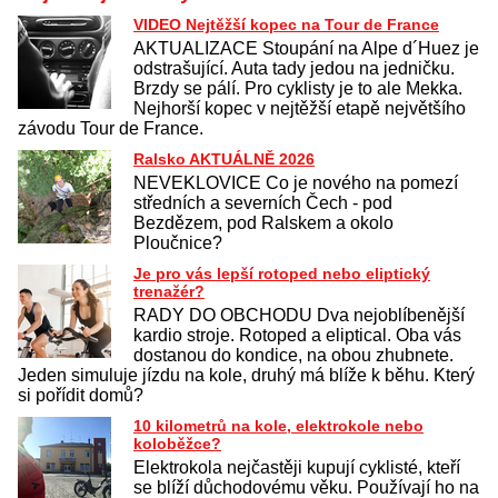
VIDEO Nejtěžší kopec na Tour de France
AKTUALIZACE Stoupání na Alpe d´Huez je
odstrašující. Auta tady jedou na jedničku.
Brzdy se pálí. Pro cyklisty je to ale Mekka.
Nejhorší kopec v nejtěžší etapě největšího
závodu Tour de France.
Ralsko AKTUÁLNĚ 2026
NEVEKLOVICE Co je nového na pomezí
středních a severních Čech - pod
Bezdězem, pod Ralskem a okolo
Ploučnice?
Je pro vás lepší rotoped nebo eliptický
trenažér?
RADY DO OBCHODU Dva nejoblíbenější
kardio stroje. Rotoped a eliptical. Oba vás
dostanou do kondice, na obou zhubnete.
Jeden simuluje jízdu na kole, druhý má blíže k běhu. Který
si pořídit domů?
10 kilometrů na kole, elektrokole nebo
koloběžce?
Elektrokola nejčastěji kupují cyklisté, kteří
se blíží důchodovému věku. Používají ho na