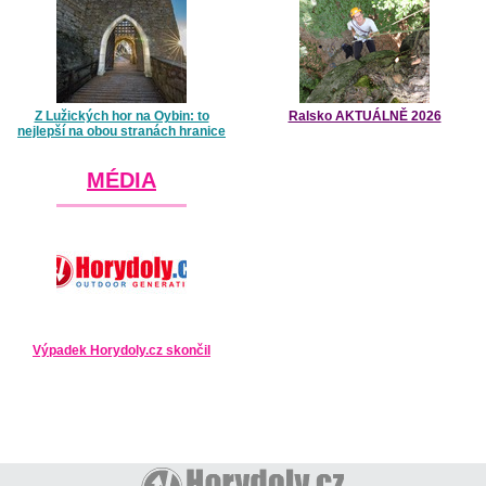
Z Lužických hor na Oybin: to
Ralsko AKTUÁLNĚ 2026
nejlepší na obou stranách hranice
MÉDIA
Výpadek Horydoly.cz skončil