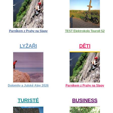
Parníkem z Prahy na Slapy
TEST Elektrokolo Touroll S2
LYŽAŘI
DĚTI
Dolomity a Julské Alpy 2026
Parníkem z Prahy na Slapy
TURISTÉ
BUSINESS