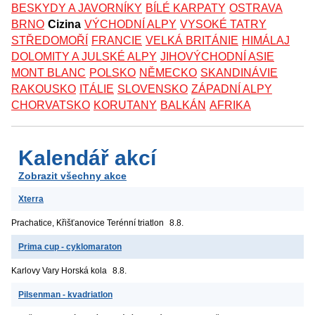
BESKYDY A JAVORNÍKY
BÍLÉ KARPATY
OSTRAVA
BRNO
Cizina
VÝCHODNÍ ALPY
VYSOKÉ TATRY
STŘEDOMOŘÍ
FRANCIE
VELKÁ BRITÁNIE
HIMÁLAJ
DOLOMITY A JULSKÉ ALPY
JIHOVÝCHODNÍ ASIE
MONT BLANC
POLSKO
NĚMECKO
SKANDINÁVIE
RAKOUSKO
ITÁLIE
SLOVENSKO
ZÁPADNÍ ALPY
CHORVATSKO
KORUTANY
BALKÁN
AFRIKA
Kalendář akcí
Zobrazit všechny akce
Xterra
Prachatice, Křišťanovice
Terénní triatlon
8.8.
Prima cup - cyklomaraton
Karlovy Vary
Horská kola
8.8.
Pilsenman - kvadriatlon