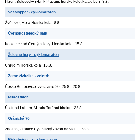
Plzeň, Bolevecký rybník
Plavání, horské kolo, kajak, běh
8.8.
Vasaloppet - cyklomaraton
Švédsko, Mora
Horská kola
8.8.
Černokostelecký bajk
Kostelec nad Černými lesy
Horská kola
15.8.
Železné hory - cyklomaraton
Chrudim
Horská kola
15.8.
Země živitelka - veletrh
České Budějovice, výstaviště
20.-25.8.
20.8.
Miladathlon
Ústí nad Labem, Milada
Terénní triatlon
22.8.
Gránická 70
Znojmo, Gránice
Cyklistický závod do vrchu
23.8.
Birkebeiner - cyklomaraton