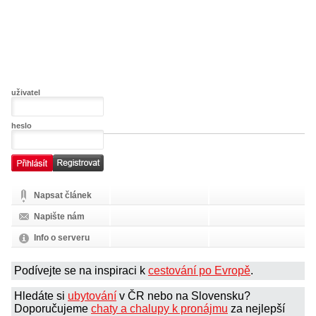
uživatel
heslo
Napsat článek
Napište nám
Info o serveru
Podívejte se na inspiraci k
cestování po Evropě
.
Hledáte si
ubytování
v ČR nebo na Slovensku?
Doporučujeme
chaty a chalupy k pronájmu
za nejlepší