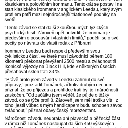
klasickém a polovičním ironmanu. Tentokrát se postavil na
start klasického ironmana v anglickém Leedsu, který svým
profilem patří mezi nejnáročnější triatlonové podniky na
světě.
"Tento závod se stal další zkouškou mých fyzických i
psychických sil. Zároveň opět potvrdil, že ironman je
především o posouvání vlastních limitů," podělil se o své
pocity po návratu do vlasti rodák z Příbrami.
Ironman v Leedsu budí respekt především svou
cyklistickou částí, ve které musí závodníci během 180
kilometrů překonat převýšení 2500 metrů a zvládnout tři
ikonické výjezdy na Black Hill, kde v některých úsecích
přesahoval sklon trati 23 %.
"Právě proto jsem závod v Leedsu zahrnul do své
přípravy," prozradil Tománek, ačkoliv druhým dechem
přiznal, že po příjezdu a prohlídce trati byl její náročností
zaskočen. "Od začátku jsem věděl, že půjde o těžký
závod, co se týče profilů. Zároveň jsem měl trošku vítr i z
toho, jestli vůbec s mým handicapem budu schopen závod
zvládnout," přiznal obavy český reprezentant.
Náročnosti závodu neubrala ani plavecká a běžecká část
v rámci níž Tománek nastoupal dalších 450 výškových