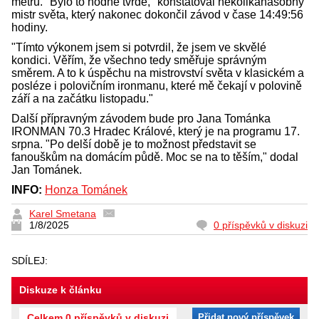
metrů. "Bylo to hodně tvrdé," konstatoval několikanásobný
mistr světa, který nakonec dokončil závod v čase 14:49:56
hodiny.
"Tímto výkonem jsem si potvrdil, že jsem ve skvělé
kondici. Věřím, že všechno tedy směřuje správným
směrem. A to k úspěchu na mistrovství světa v klasickém a
posléze i polovičním ironmanu, které mě čekají v polovině
září a na začátku listopadu."
Další přípravným závodem bude pro Jana Tománka
IRONMAN 70.3 Hradec Králové, který je na programu 17.
srpna. "Po delší době je to možnost představit se
fanouškům na domácím půdě. Moc se na to těším," dodal
Jan Tománek.
INFO:
Honza Tománek
Karel Smetana
1/8/2025
0 příspěvků v diskuzi
SDÍLEJ:
Diskuze k článku
Celkem 0 příspěvků v diskuzi
Přidat nový příspěvek