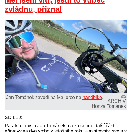
Měl jsem vítr, jestli to vůbec
zvládnu, přiznal
Jan Tománek závodí na Mallorce na
handbike
.
ARCHIV
Honza Tománek
SDÍLEJ:
Paratriatlonista Jan Tománek má za sebou další část
přípravy na dva vrcholy letošního roku – mistrovství světa v