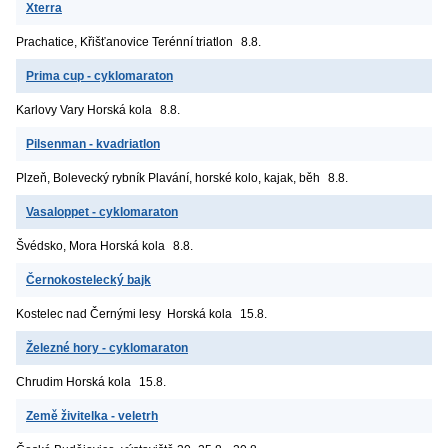
Xterra
Prachatice, Křišťanovice
Terénní triatlon
8.8.
Prima cup - cyklomaraton
Karlovy Vary
Horská kola
8.8.
Pilsenman - kvadriatlon
Plzeň, Bolevecký rybník
Plavání, horské kolo, kajak, běh
8.8.
Vasaloppet - cyklomaraton
Švédsko, Mora
Horská kola
8.8.
Černokostelecký bajk
Kostelec nad Černými lesy
Horská kola
15.8.
Železné hory - cyklomaraton
Chrudim
Horská kola
15.8.
Země živitelka - veletrh