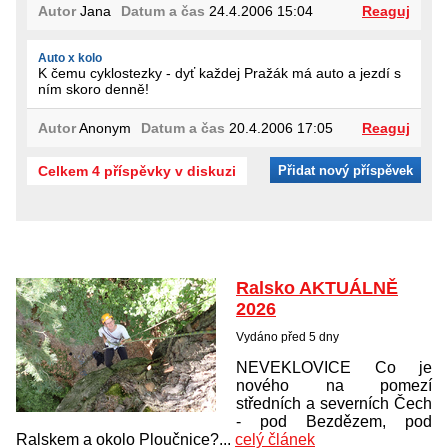
Autor
Jana
Datum a čas
24.4.2006 15:04
Reaguj
Auto x kolo
K čemu cyklostezky - dyť každej Pražák má auto a jezdí s
ním skoro denně!
Autor
Anonym
Datum a čas
20.4.2006 17:05
Reaguj
Celkem 4 příspěvky v diskuzi
Přidat nový příspěvek
Ralsko AKTUÁLNĚ
2026
Vydáno před 5 dny
NEVEKLOVICE Co je
nového na pomezí
středních a severních Čech
- pod Bezdězem, pod
Ralskem a okolo Ploučnice?...
celý článek