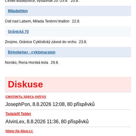
České Budějovice, výstaviště
20.-25.8.
20.8.
Miladathlon
Ústí nad Labem, Milada
Terénní triatlon
22.8.
Gránická 70
Znojmo, Gránice
Cyklistický závod do vrchu
23.8.
Birkebeiner - cyklomaraton
Norsko, Rena
Horská kola
29.8.
Diskuse
смотреть здесь vetryx
JosephPon, 8.8.2026 12:08, 80 příspěvků
Tadalafil Tablet
AlvinLex, 8.8.2026 11:36, 80 příspěvků
https://a-blsp.cc