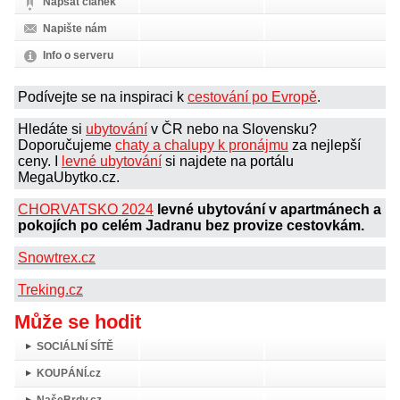
Napsat článek
Napište nám
Info o serveru
Podívejte se na inspiraci k
cestování po Evropě
.
Hledáte si
ubytování
v ČR nebo na Slovensku?
Doporučujeme
chaty a chalupy k pronájmu
za nejlepší
ceny. I
levné ubytování
si najdete na portálu
MegaUbytko.cz.
CHORVATSKO 2024
levné ubytování v apartmánech a
pokojích po celém Jadranu bez provize cestovkám.
Snowtrex.cz
Treking.cz
Může se hodit
SOCIÁLNÍ SÍTĚ
KOUPÁNÍ.cz
NašeBrdy.cz