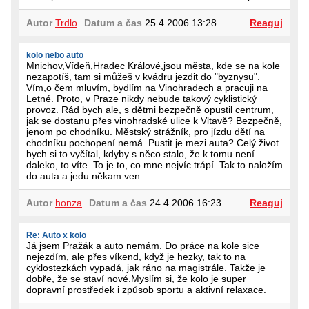
Autor
Trdlo
Datum a čas
25.4.2006 13:28
Reaguj
kolo nebo auto
Mnichov,Vídeň,Hradec Králové,jsou města, kde se na kole
nezapotíš, tam si můžeš v kvádru jezdit do "byznysu".
Vím,o čem mluvím, bydlím na Vinohradech a pracuji na
Letné. Proto, v Praze nikdy nebude takový cyklistický
provoz. Rád bych ale, s dětmi bezpečně opustil centrum,
jak se dostanu přes vinohradské ulice k Vltavě? Bezpečně,
jenom po chodníku. Městský strážník, pro jízdu dětí na
chodníku pochopení nemá. Pustit je mezi auta? Celý život
bych si to vyčítal, kdyby s něco stalo, že k tomu není
daleko, to víte. To je to, co mne nejvíc trápí. Tak to naložím
do auta a jedu někam ven.
Autor
honza
Datum a čas
24.4.2006 16:23
Reaguj
Re: Auto x kolo
Já jsem Pražák a auto nemám. Do práce na kole sice
nejezdím, ale přes víkend, když je hezky, tak to na
cyklostezkách vypadá, jak ráno na magistrále. Takže je
dobře, že se staví nové.Myslím si, že kolo je super
dopravní prostředek i způsob sportu a aktivní relaxace.