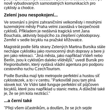
nově vybudovaných samostatných komunikacích pro
cyklisty a chodce.
Zelení jsou nespokojení...
Ve srovnání s jinými zahraničními velkoměsty i mnohými
tuzemskými městy Praha velmi zaostává v bezpečnosti
cyklistů. Příkladem je nedávná tragická smrt Jana
Bouchala, aktivisty bojujícího za zlepšení cyklodopravy.
Zemřel v sedle bicyklu na pražské křižovatce.
Magistrát podle šéfa strany Zelených Martina Bursíka stále
nechápe cyklistiku jako rovnocenný druh dopravy a bere ji
jen jako rekreaci. "Jiná města, jako například Vídeň nebo
Berlín, jsou k cyklistům daleko vlídnější," uvedl Bursík pro
Regionbulletin, který vydává vládní agentura pro podporu
cestovního ruchu CzechTourism.
Podle Bursíka mají tyto metropole perfektní a hustou síť
cyklostezek, a to i v centru. "Parkoviště jsou tam plná
stovek kol. Ve Vídni také funguje perfektní síť půjčoven
bicyklů, které jsou například u stanic metra. A důležité také
je, že se jim kola neztrácí."
...a černí také
"Přeji všem účastníkům, a doufám, že se jich sejde