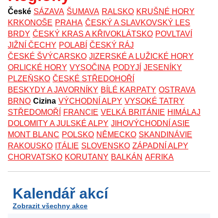
České
SÁZAVA
ŠUMAVA
RALSKO
KRUŠNÉ HORY
KRKONOŠE
PRAHA
ČESKÝ A SLAVKOVSKÝ LES
BRDY
ČESKÝ KRAS A KŘIVOKLÁTSKO
POVLTAVÍ
JIŽNÍ ČECHY
POLABÍ
ČESKÝ RÁJ
ČESKÉ ŠVÝCARSKO
JIZERSKÉ A LUŽICKÉ HORY
ORLICKÉ HORY
VYSOČINA
PODYJÍ
JESENÍKY
PLZEŇSKO
ČESKÉ STŘEDOHOŘÍ
BESKYDY A JAVORNÍKY
BÍLÉ KARPATY
OSTRAVA
BRNO
Cizina
VÝCHODNÍ ALPY
VYSOKÉ TATRY
STŘEDOMOŘÍ
FRANCIE
VELKÁ BRITÁNIE
HIMÁLAJ
DOLOMITY A JULSKÉ ALPY
JIHOVÝCHODNÍ ASIE
MONT BLANC
POLSKO
NĚMECKO
SKANDINÁVIE
RAKOUSKO
ITÁLIE
SLOVENSKO
ZÁPADNÍ ALPY
CHORVATSKO
KORUTANY
BALKÁN
AFRIKA
Kalendář akcí
Zobrazit všechny akce