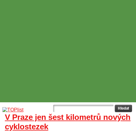
V Praze jen šest kilometrů nových
cyklostezek