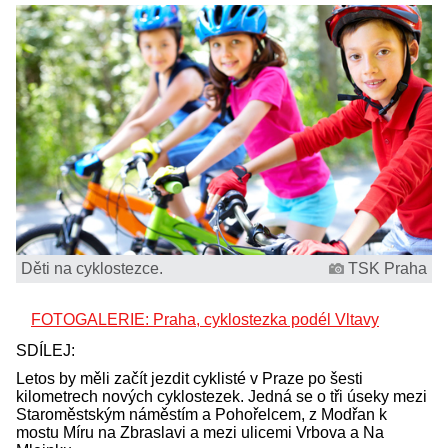
Děti na cyklostezce.
TSK Praha
FOTOGALERIE: Praha, cyklostezka podél Vltavy
SDÍLEJ:
Letos by měli začít jezdit cyklisté v Praze po šesti
kilometrech nových cyklostezek. Jedná se o tři úseky mezi
Staroměstským náměstím a Pohořelcem, z Modřan k
mostu Míru na Zbraslavi a mezi ulicemi Vrbova a Na