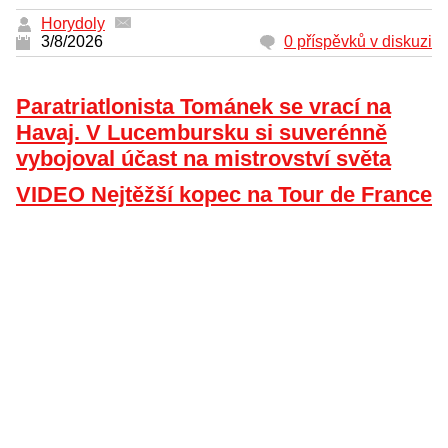
Horydoly
3/8/2026
0 příspěvků v diskuzi
Paratriatlonista Tománek se vrací na
Havaj. V Lucembursku si suverénně
vybojoval účast na mistrovství světa
VIDEO Nejtěžší kopec na Tour de France