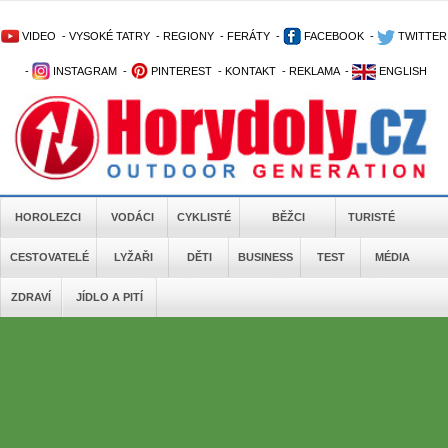
VIDEO
-
VYSOKÉ TATRY
-
REGIONY
-
FERÁTY
-
FACEBOOK
-
TWITTER
-
INSTAGRAM
-
PINTEREST
-
KONTAKT
-
REKLAMA
-
ENGLISH
HOROLEZCI
VODÁCI
CYKLISTÉ
BĚŽCI
TURISTÉ
CESTOVATELÉ
LYŽAŘI
DĚTI
BUSINESS
TEST
MÉDIA
ZDRAVÍ
JÍDLO A PITÍ