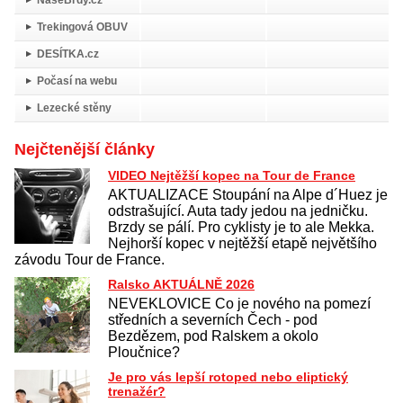
Trekingová OBUV
DESÍTKA.cz
Počasí na webu
Lezecké stěny
Nejčtenější články
VIDEO Nejtěžší kopec na Tour de France
AKTUALIZACE Stoupání na Alpe d´Huez je
odstrašující. Auta tady jedou na jedničku.
Brzdy se pálí. Pro cyklisty je to ale Mekka.
Nejhorší kopec v nejtěžší etapě největšího
závodu Tour de France.
Ralsko AKTUÁLNĚ 2026
NEVEKLOVICE Co je nového na pomezí
středních a severních Čech - pod
Bezdězem, pod Ralskem a okolo
Ploučnice?
Je pro vás lepší rotoped nebo eliptický
trenažér?