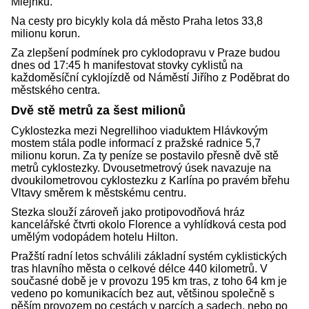
Mlejnku.
Na cesty pro bicykly kola dá město Praha letos 33,8
milionu korun.
Za zlepšení podmínek pro cyklodopravu v Praze budou
dnes od 17:45 h manifestovat stovky cyklistů na
každoměsíční cyklojízdě od Náměstí Jiřího z Poděbrat do
městského centra.
Dvě stě metrů za šest milionů
Cyklostezka mezi Negrellihoo viaduktem Hlávkovým
mostem stála podle informací z pražské radnice 5,7
milionu korun. Za ty peníze se postavilo přesně dvě stě
metrů cyklostezky. Dvousetmetrový úsek navazuje na
dvoukilometrovou cyklostezku z Karlína po pravém břehu
Vltavy směrem k městskému centru.
Stezka slouží zároveň jako protipovodňová hráz
kancelářské čtvrti okolo Florence a vyhlídková cesta pod
umělým vodopádem hotelu Hilton.
Pražští radní letos schválili základní systém cyklistických
tras hlavního města o celkové délce 440 kilometrů. V
současné době je v provozu 195 km tras, z toho 64 km je
vedeno po komunikacích bez aut, většinou společně s
pěším provozem po cestách v parcích a sadech, nebo po