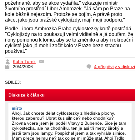
požehnaně, aby se akce vydařila," vzkazuje ministr
životního prostředí Libor Ambrozek. "Já sám po Praze na
kole běžně nejezdím. Protože se bojím. A právě proto
akce, jako jsou pražské cyklojízdy, mají moji podporu."
Podle Libora Ambrozka Praha cyklostezky krutě postrádá.
"Cyklojízdy na to poukazují velmi viditelně a já doufám, že
i ony pomohou k tomu, aby se to změnilo a aby i rekreační
cyklisté jako já mohli začít kolo v Praze beze strachu
používat."
Kuba Turek
20/4/2006
4 příspěvky v diskuzi
SDÍLEJ:
Diskuze k článku
místo
Ahoj. Jak chcete dělat cyklostezky z hlediska plochy,
kterou zaberou? Ubrat kus silnice? nebo chodníku?
Zrovna včera jsem jel podél Vltavy z Bubenče. Sice je tam
cyklostezka, ale na chodníku, ten je asi tři metry široký a
ještě tam jsou lampy. Pospíchal jsem a tak vyhrála silnice.
Mám přece helmu ne? tak co se mi může stát. Ahoj Trdlo