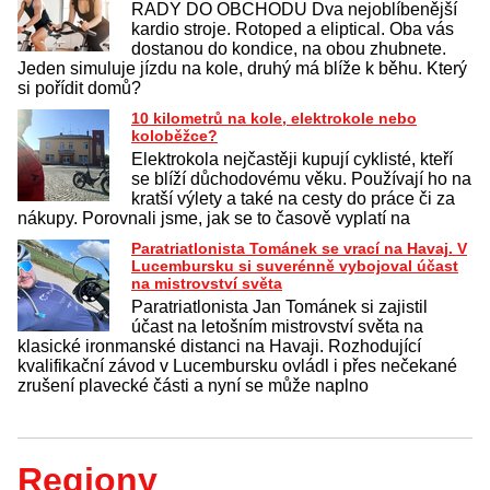
RADY DO OBCHODU Dva nejoblíbenější
kardio stroje. Rotoped a eliptical. Oba vás
dostanou do kondice, na obou zhubnete.
Jeden simuluje jízdu na kole, druhý má blíže k běhu. Který
si pořídit domů?
10 kilometrů na kole, elektrokole nebo
koloběžce?
Elektrokola nejčastěji kupují cyklisté, kteří
se blíží důchodovému věku. Používají ho na
kratší výlety a také na cesty do práce či za
nákupy. Porovnali jsme, jak se to časově vyplatí na
Paratriatlonista Tománek se vrací na Havaj. V
Lucembursku si suverénně vybojoval účast
na mistrovství světa
Paratriatlonista Jan Tománek si zajistil
účast na letošním mistrovství světa na
klasické ironmanské distanci na Havaji. Rozhodující
kvalifikační závod v Lucembursku ovládl i přes nečekané
zrušení plavecké části a nyní se může naplno
Regiony