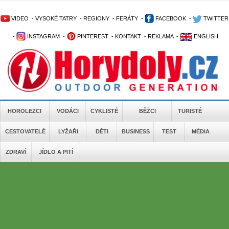
VIDEO
-
VYSOKÉ TATRY
-
REGIONY
-
FERÁTY
-
FACEBOOK
-
TWITTER
-
INSTAGRAM
-
PINTEREST
-
KONTAKT
-
REKLAMA
-
ENGLISH
HOROLEZCI
VODÁCI
CYKLISTÉ
BĚŽCI
TURISTÉ
CESTOVATELÉ
LYŽAŘI
DĚTI
BUSINESS
TEST
MÉDIA
ZDRAVÍ
JÍDLO A PITÍ