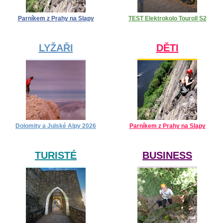
Parníkem z Prahy na Slapy
TEST Elektrokolo Touroll S2
LYŽAŘI
DĚTI
Dolomity a Julské Alpy 2026
Parníkem z Prahy na Slapy
TURISTÉ
BUSINESS