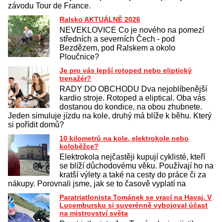
závodu Tour de France.
Ralsko AKTUÁLNĚ 2026
NEVEKLOVICE Co je nového na pomezí
středních a severních Čech - pod
Bezdězem, pod Ralskem a okolo
Ploučnice?
Je pro vás lepší rotoped nebo eliptický
trenažér?
RADY DO OBCHODU Dva nejoblíbenější
kardio stroje. Rotoped a eliptical. Oba vás
dostanou do kondice, na obou zhubnete.
Jeden simuluje jízdu na kole, druhý má blíže k běhu. Který
si pořídit domů?
10 kilometrů na kole, elektrokole nebo
koloběžce?
Elektrokola nejčastěji kupují cyklisté, kteří
se blíží důchodovému věku. Používají ho na
kratší výlety a také na cesty do práce či za
nákupy. Porovnali jsme, jak se to časově vyplatí na
Paratriatlonista Tománek se vrací na Havaj. V
Lucembursku si suverénně vybojoval účast
na mistrovství světa