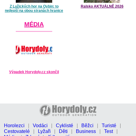
Z Lužických hor na Oybin: to
Ralsko AKTUÁLNĚ 2026
nejlepší na obou stranách hranice
MÉDIA
Výpadek Horydoly.cz skončil
Horolezci
Vodáci
Cyklisté
Běžci
Turisté
Cestovatelé
Lyžaři
Děti
Business
Test