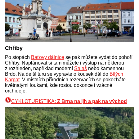
Chřiby
Po stopách
Baťovy dálnice
se pak můžete vydat do pohoří
Chřiby. Naplánovat si tam můžete i výstup na některou
z rozhleden, například moderní
Salaš
nebo kamennou
Brdo. Na delší túru se vypravte o kousek dál do
Bílých
Karpat
. V místních přírodních rezervacích se pokocháte
květnatými loukami, kde rostou dokonce i vzácné
orchideje.
CYKLOTURISTIKA:
Z Brna na jih a pak na východ