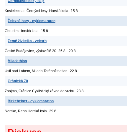
Černokostelecký bajk
Kostelec nad Černými lesy
Horská kola
15.8.
Železné hory - cyklomaraton
Chrudim
Horská kola
15.8.
Země živitelka - veletrh
České Budějovice, výstaviště
20.-25.8.
20.8.
Miladathlon
Ústí nad Labem, Milada
Terénní triatlon
22.8.
Gránická 70
Znojmo, Gránice
Cyklistický závod do vrchu
23.8.
Birkebeiner - cyklomaraton
Norsko, Rena
Horská kola
29.8.