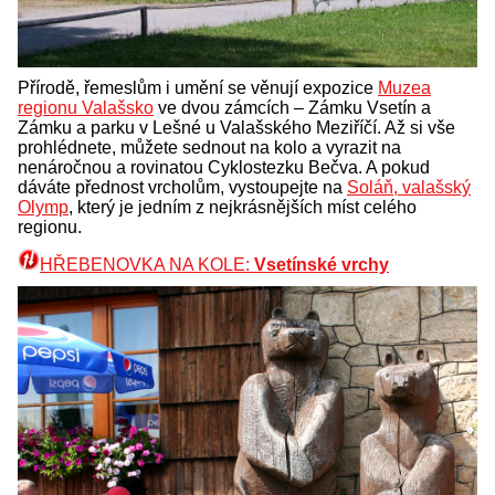
Přírodě, řemeslům i umění se věnují expozice
Muzea
regionu Valašsko
ve dvou zámcích – Zámku Vsetín a
Zámku a parku v Lešné u Valašského Meziříčí. Až si vše
prohlédnete, můžete sednout na kolo a vyrazit na
nenáročnou a rovinatou Cyklostezku Bečva. A pokud
dáváte přednost vrcholům, vystoupejte na
Soláň, valašský
Olymp
, který je jedním z nejkrásnějších míst celého
regionu.
HŘEBENOVKA NA KOLE:
Vsetínské vrchy