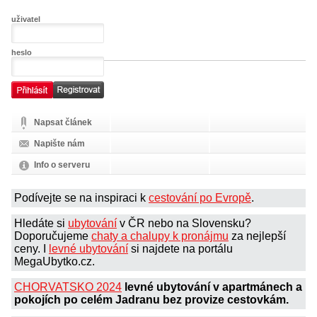
uživatel
heslo
Napsat článek
Napište nám
Info o serveru
Podívejte se na inspiraci k
cestování po Evropě
.
Hledáte si
ubytování
v ČR nebo na Slovensku?
Doporučujeme
chaty a chalupy k pronájmu
za nejlepší
ceny. I
levné ubytování
si najdete na portálu
MegaUbytko.cz.
CHORVATSKO 2024
levné ubytování v apartmánech a
pokojích po celém Jadranu bez provize cestovkám.