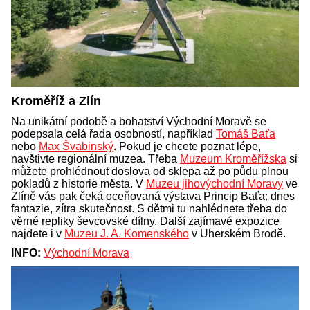
Kroměříž a Zlín
Na unikátní podobě a bohatství Východní Moravě se
podepsala celá řada osobností, například
Tomáš Baťa
nebo
Max Švabinský
. Pokud je chcete poznat lépe,
navštivte regionální muzea. Třeba
Muzeum Kroměřížska
si
můžete prohlédnout doslova od sklepa až po půdu plnou
pokladů z historie města. V
Muzeu jihovýchodní Moravy
ve
Zlíně vás pak čeká oceňovaná výstava Princip Baťa: dnes
fantazie, zítra skutečnost. S dětmi tu nahlédnete třeba do
věrné repliky ševcovské dílny. Další zajímavé expozice
najdete i v
Muzeu J. A. Komenského
v Uherském Brodě.
INFO:
Východní Morava