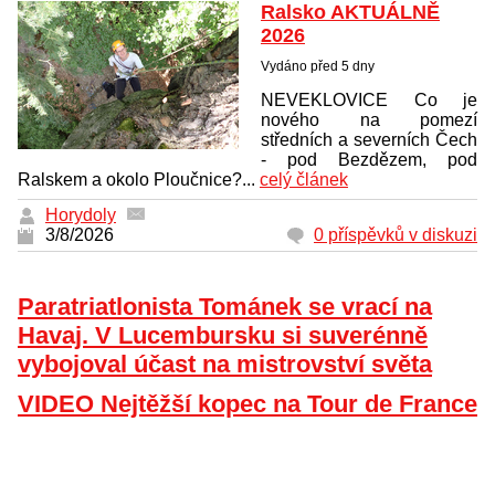
Ralsko AKTUÁLNĚ
2026
Vydáno před 5 dny
NEVEKLOVICE Co je
nového na pomezí
středních a severních Čech
- pod Bezdězem, pod
Ralskem a okolo Ploučnice?...
celý článek
Horydoly
3/8/2026
0 příspěvků v diskuzi
Paratriatlonista Tománek se vrací na
Havaj. V Lucembursku si suverénně
vybojoval účast na mistrovství světa
VIDEO Nejtěžší kopec na Tour de France