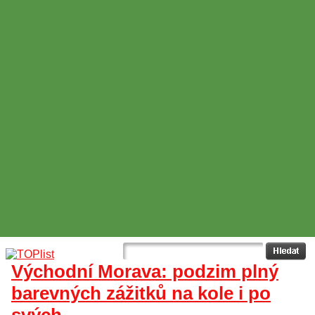
Východní Morava: podzim plný
barevných zážitků na kole i po