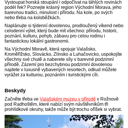
Vystoupat horská stoupání i odpočívat na táhlých rovinách
podél řek? Poznejte krásný region Východní Morava, jeho
barevnou tradici, minulost i přírodu. Na kole, po svých
nebo třeba na koloběžkách.
Naplánujte si týdenní dovolenou, prodloužený víkend nebo
celodenní výlet, který bude mít všechno: přírodu, historii,
poznání, kulturu, pohyb, zábavu pro celou rodinu i
fantastickou lokální gastronomii.
Na Východní Moravě, která spojuje Valašsko,
Kroměřížsko, Slovácko, Zlínsko a Luhačovicko, uspokojíte
všechny své chutě a naberete síly v barevné podzimní
přírodě. Zázemí pro bezchybnou podzimní dovolenou
najdete v luxusně vybavených resortech, odkud můžete
vyrážet za kulturou, poznáním i turistickými cíli.
Beskydy
Začněte třeba ve
Valašském muzeu v přírodě
v Rožnově
pod Radhoštěm, které nabízí svým návštěvníkům tři
prohlídkové okruhy, takže může být trochu oříšek si vybrat.