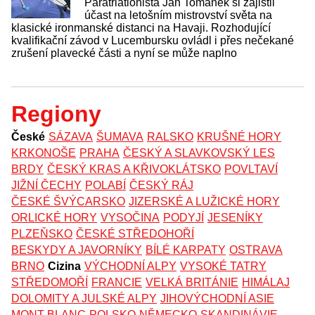
Paratriatlonista Jan Tománek si zajistil
účast na letošním mistrovství světa na
klasické ironmanské distanci na Havaji. Rozhodující
kvalifikační závod v Lucembursku ovládl i přes nečekané
zrušení plavecké části a nyní se může naplno
Regiony
České
SÁZAVA
ŠUMAVA
RALSKO
KRUŠNÉ HORY
KRKONOŠE
PRAHA
ČESKÝ A SLAVKOVSKÝ LES
BRDY
ČESKÝ KRAS A KŘIVOKLÁTSKO
POVLTAVÍ
JIŽNÍ ČECHY
POLABÍ
ČESKÝ RÁJ
ČESKÉ ŠVÝCARSKO
JIZERSKÉ A LUŽICKÉ HORY
ORLICKÉ HORY
VYSOČINA
PODYJÍ
JESENÍKY
PLZEŇSKO
ČESKÉ STŘEDOHOŘÍ
BESKYDY A JAVORNÍKY
BÍLÉ KARPATY
OSTRAVA
BRNO
Cizina
VÝCHODNÍ ALPY
VYSOKÉ TATRY
STŘEDOMOŘÍ
FRANCIE
VELKÁ BRITÁNIE
HIMÁLAJ
DOLOMITY A JULSKÉ ALPY
JIHOVÝCHODNÍ ASIE
MONT BLANC
POLSKO
NĚMECKO
SKANDINÁVIE