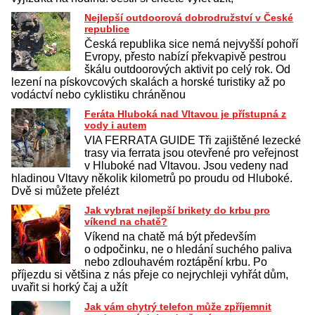
Nejlepší outdoorová dobrodružství v České
republice
Česká republika sice nemá nejvyšší pohoří
Evropy, přesto nabízí překvapivě pestrou
škálu outdoorových aktivit po celý rok. Od
lezení na pískovcových skalách a horské turistiky až po
vodáctví nebo cyklistiku chráněnou
Feráta Hluboká nad Vltavou je přístupná z
vody i autem
VIA FERRATA GUIDE Tři zajištěné lezecké
trasy via ferrata jsou otevřené pro veřejnost
v Hluboké nad Vltavou. Jsou vedeny nad
hladinou Vltavy několik kilometrů po proudu od Hluboké.
Dvě si můžete přelézt
Jak vybrat nejlepší brikety do krbu pro
víkend na chatě?
Víkend na chatě má být především
o odpočinku, ne o hledání suchého paliva
nebo zdlouhavém roztápění krbu. Po
příjezdu si většina z nás přeje co nejrychleji vyhřát dům,
uvařit si horký čaj a užít
Jak vám chytrý telefon může zpříjemnit