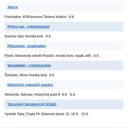
Xterra
Prachatice, Křišťanovice
Terénní triatlon
8.8.
Prima cup - cyklomaraton
Karlovy Vary
Horská kola
8.8.
Pilsenman - kvadriatlon
Plzeň, Bolevecký rybník
Plavání, horské kolo, kajak, běh
8.8.
Vasaloppet - cyklomaraton
Švédsko, Mora
Horská kola
8.8.
Historický vojenský manévr
Německo, Bärnau, Historický park
8.-9.8.
8.8.
Tatranský horolezecký týždeň
Vysoké Tatry, Chata Pri Zelenom plese
10.-16.8.
10.8.