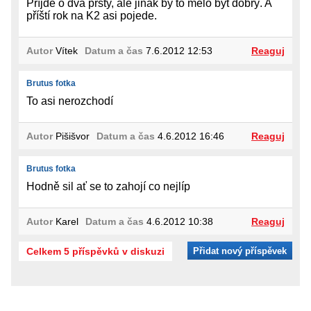
Příjde o dva prsty, ale jinak by to mělo být dobrý. A
příští rok na K2 asi pojede.
Autor
Vítek
Datum a čas
7.6.2012 12:53
Reaguj
Brutus fotka
To asi nerozchodí
Autor
Pišišvor
Datum a čas
4.6.2012 16:46
Reaguj
Brutus fotka
Hodně sil ať se to zahojí co nejlíp
Autor
Karel
Datum a čas
4.6.2012 10:38
Reaguj
Celkem 5 příspěvků v diskuzi
Přidat nový příspěvek