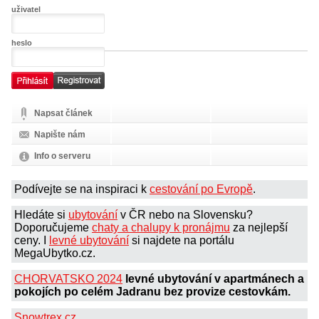
uživatel
heslo
Napsat článek
Napište nám
Info o serveru
Podívejte se na inspiraci k
cestování po Evropě
.
Hledáte si
ubytování
v ČR nebo na Slovensku?
Doporučujeme
chaty a chalupy k pronájmu
za nejlepší
ceny. I
levné ubytování
si najdete na portálu
MegaUbytko.cz.
CHORVATSKO 2024
levné ubytování v apartmánech a
pokojích po celém Jadranu bez provize cestovkám.
Snowtrex.cz