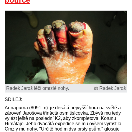
bouřce
Radek Jaroš léčí omrzlé nohy.
Radek Jaroš
SDÍLEJ:
Annapurna (8091 m) je desátá nejvyšší hora na světě a
zároveň Jarošova třináctá osmitisícovka. Zbývá mu tedy
vylézt ještě na poslední K2, aby zkompletoval Korunu
Himálaje. Jeho dvacátá expedice se mu ovšem vymstila.
Omzly mu nohy. "Určitě hodím dva prsty psům," glosuje