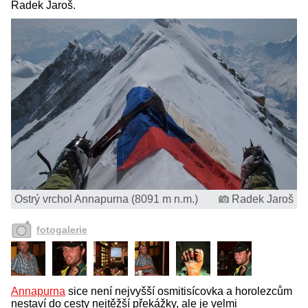
Radek Jaroš.
Ostrý vrchol Annapurna (8091 m n.m.)
Radek Jaroš
fotogalerie
Annapurna
sice není nejvyšší osmitisícovka a horolezcům
nestaví do cesty nejtěžší překážky, ale je velmi