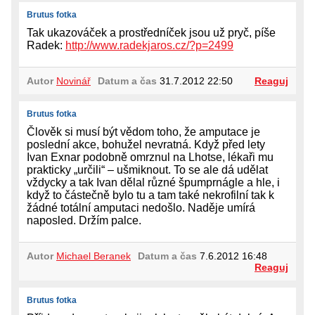
Brutus fotka
Tak ukazováček a prostředníček jsou už pryč, píše
Radek:
http://www.radekjaros.cz/?p=2499
Autor
Novinář
Datum a čas
31.7.2012 22:50
Reaguj
Brutus fotka
Člověk si musí být vědom toho, že amputace je
poslední akce, bohužel nevratná. Když před lety
Ivan Exnar podobně omrznul na Lhotse, lékaři mu
prakticky „určili“ – ušmiknout. To se ale dá udělat
vždycky a tak Ivan dělal různé špumprnágle a hle, i
když to částečně bylo tu a tam také nekrofilní tak k
žádné totální amputaci nedošlo. Naděje umírá
naposled. Držím palce.
Autor
Michael Beranek
Datum a čas
7.6.2012 16:48
Reaguj
Brutus fotka