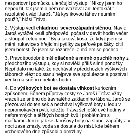
nesportovní pomůcku ulehčující výstup. "Nikdy jsem ho
nepoužil, tak jsem o něm neuvažoval ani tentokrát,"
rezolutně uvádí Jaroš. "Já kyslíkovou láhev neumím
použít," hlásí Tráva.
2. Výstup vedl
chladnou severozápadní stěnou
. Navíc
Jaroš vyrážel kvůli předpovědi počasí v devět hodin večer
a stoupal celou noc. "Byla taková kosa, že když jsem si
měnil rukavice s hřejícími pytlíky za péřové palčáky, cítil
jsem bolest, že jsem se rozbrečel a málem se pochcal."
3. Pravděpodobně měl
otlačené a mírně opuchlé nohy
z
předchozího výstupu, kdy si navlékl příliš silné ponožky.
Nepřidalo mu také, že nechával v předchozích výškových
táborech vlézt do stanu nejprve své spolulezce a postával
venku na sněhu i nekolik hodin.
4. Do
výškových bot se dostala vlhkost
kuriozním
způsobem. Během přípravy cesty se Jaroš i Tráva vždy
vraceli ze sněhu do travnatého základního tábora. Jaroš se
přezouval do tenisek a nechával výškové boty u ledu v
nepromokavém pytli, kdežto Tráva šel ještě dvě hodiny v
neforemných a těžkých botách kvůli problémům s
mačkami. Jenže jak se Jarošovy boty na slunci zapařily a v
noci zase zmrzly, voda se dostala do míst, kde během
vrcholového dne způsobila omrzliny.