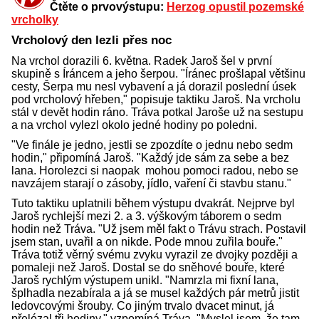
Čtěte o prvovýstupu:
Herzog opustil pozemské
vrcholky
Vrcholový den lezli přes noc
Na vrchol dorazili 6. května. Radek Jaroš šel v první
skupině s Íráncem a jeho šerpou. "Íránec prošlapal většinu
cesty, Šerpa mu nesl vybavení a já dorazil poslední úsek
pod vrcholový hřeben," popisuje taktiku Jaroš. Na vrcholu
stál v devět hodin ráno. Tráva potkal Jaroše už na sestupu
a na vrchol vylezl okolo jedné hodiny po poledni.
"Ve finále je jedno, jestli se zpozdíte o jednu nebo sedm
hodin," připomíná Jaroš. "Každý jde sám za sebe a bez
lana. Horolezci si naopak mohou pomoci radou, nebo se
navzájem starají o zásoby, jídlo, vaření či stavbu stanu."
Tuto taktiku uplatnili během výstupu dvakrát. Nejprve byl
Jaroš rychlejší mezi 2. a 3. výškovým táborem o sedm
hodin než Tráva. "Už jsem měl fakt o Trávu strach. Postavil
jsem stan, uvařil a on nikde. Pode mnou zuřila bouře."
Tráva totiž věrný svému zvyku vyrazil ze dvojky později a
pomaleji než Jaroš. Dostal se do sněhové bouře, které
Jaroš rychlým výstupem unikl. "Namrzla mi fixní lana,
šplhadla nezabírala a já se musel každých pár metrů jistit
ledovcovými šrouby. Co jiným trvalo dvacet minut, já
přelézal tři hodiny," vzpomíná Tráva. "Myslel jsem, že tam