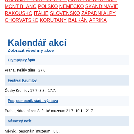
MONT BLANC
POLSKO
NĚMECKO
SKANDINÁVIE
RAKOUSKO
ITÁLIE
SLOVENSKO
ZÁPADNÍ ALPY
CHORVATSKO
KORUTANY
BALKÁN
AFRIKA
Kalendář akcí
Zobrazit všechny akce
Olympijský šplh
Praha, Tyršův dům
27.6.
Festival Krumlov
Český Krumlov
17.7.-8.8.
17.7.
Pes, pomocník stád - výstava
Praha, Národní zemědělské muzeum
21.7.-10.1.
21.7.
Mělnický košt
Mělník, Regionální muzeum
8.8.