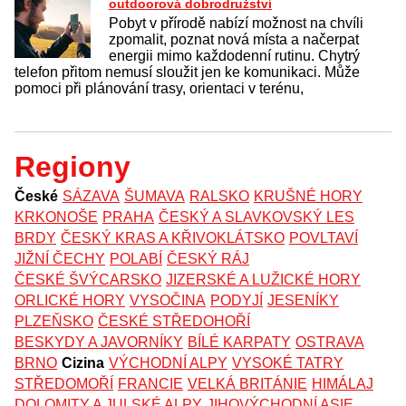
outdoorová dobrodružství
Pobyt v přírodě nabízí možnost na chvíli
zpomalit, poznat nová místa a načerpat
energii mimo každodenní rutinu. Chytrý
telefon přitom nemusí sloužit jen ke komunikaci. Může
pomoci při plánování trasy, orientaci v terénu,
Regiony
České
SÁZAVA
ŠUMAVA
RALSKO
KRUŠNÉ HORY
KRKONOŠE
PRAHA
ČESKÝ A SLAVKOVSKÝ LES
BRDY
ČESKÝ KRAS A KŘIVOKLÁTSKO
POVLTAVÍ
JIŽNÍ ČECHY
POLABÍ
ČESKÝ RÁJ
ČESKÉ ŠVÝCARSKO
JIZERSKÉ A LUŽICKÉ HORY
ORLICKÉ HORY
VYSOČINA
PODYJÍ
JESENÍKY
PLZEŇSKO
ČESKÉ STŘEDOHOŘÍ
BESKYDY A JAVORNÍKY
BÍLÉ KARPATY
OSTRAVA
BRNO
Cizina
VÝCHODNÍ ALPY
VYSOKÉ TATRY
STŘEDOMOŘÍ
FRANCIE
VELKÁ BRITÁNIE
HIMÁLAJ
DOLOMITY A JULSKÉ ALPY
JIHOVÝCHODNÍ ASIE