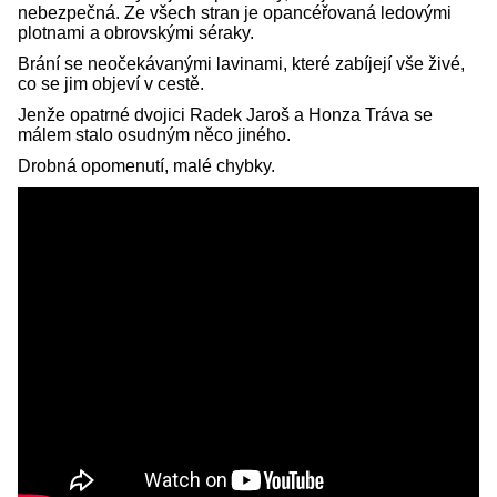
nebezpečná. Ze všech stran je opancéřovaná ledovými
plotnami a obrovskými séraky.
Brání se neočekávanými lavinami, které zabíjejí vše živé,
co se jim objeví v cestě.
Jenže opatrné dvojici Radek Jaroš a Honza Tráva se
málem stalo osudným něco jiného.
Drobná opomenutí, malé chybky.