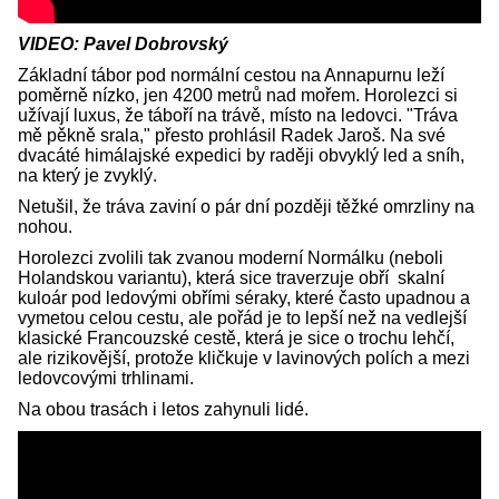
VIDEO: Pavel Dobrovský
Základní tábor pod normální cestou na Annapurnu leží
poměrně nízko, jen 4200 metrů nad mořem. Horolezci si
užívají luxus, že táboří na trávě, místo na ledovci. "Tráva
mě pěkně srala," přesto prohlásil Radek Jaroš. Na své
dvacáté himálajské expedici by raději obvyklý led a sníh,
na který je zvyklý.
Netušil, že tráva zaviní o pár dní později těžké omrzliny na
nohou.
Horolezci zvolili tak zvanou moderní Normálku (neboli
Holandskou variantu), která sice traverzuje obří skalní
kuloár pod ledovými obřími séraky, které často upadnou a
vymetou celou cestu, ale pořád je to lepší než na vedlejší
klasické Francouzské cestě, která je sice o trochu lehčí,
ale rizikovější, protože kličkuje v lavinových polích a mezi
ledovcovými trhlinami.
Na obou trasách i letos zahynuli lidé.