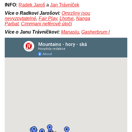
INFO:
Radek Jaroš
a
Jan Trávníček
Více o Radkovi Jarošovi:
Omrzliny jsou
nevyzpytatelné
,
Fair Play
,
Lhotse
,
Nanga
Parbat
,
Cimrmani neférově útočí
Více o Janu Trávníčkovi:
Manaslu
,
Gasherbrum I