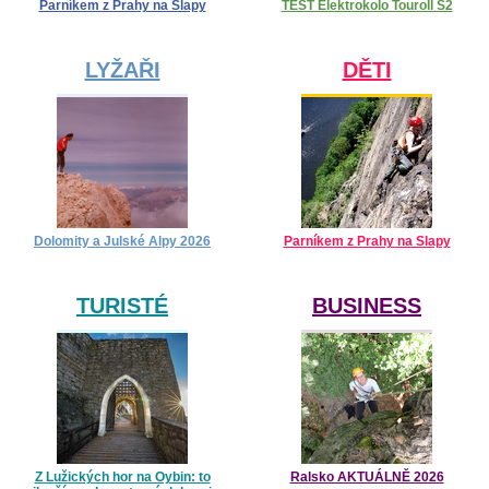
Parníkem z Prahy na Slapy
TEST Elektrokolo Touroll S2
LYŽAŘI
DĚTI
Dolomity a Julské Alpy 2026
Parníkem z Prahy na Slapy
TURISTÉ
BUSINESS
Z Lužických hor na Oybin: to
Ralsko AKTUÁLNĚ 2026