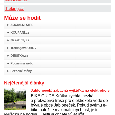
Treking.cz
Může se hodit
SOCIÁLNÍ SÍTĚ
KOUPÁNÍ.cz
NašeBrdy.cz
Trekingová OBUV
DESÍTKA.cz
Počasí na webu
Lezecké stěny
Nejčtenější články
Jabloneček: zábavná vyjížďka na elektrokole
BIKE GUIDE Krátká, rychlá, hezká
a překvapivá trasa pro elektrokola vede do
bývalé obce Jabloneček. Pokud svému e-
bike naložíte maximální rychlost, je to
vyjížďka na hodinu. Jestli si chcete výlet užít,