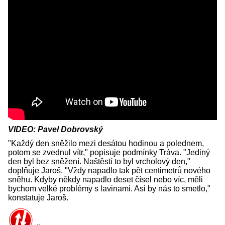
VIDEO: Pavel Dobrovský
"Každý den sněžilo mezi desátou hodinou a polednem,
potom se zvednul vítr," popisuje podmínky Tráva. "Jediný
den byl bez sněžení. Naštěstí to byl vrcholový den,"
doplňuje Jaroš. "Vždy napadlo tak pět centimetrů nového
sněhu. Kdyby někdy napadlo deset čísel nebo víc, měli
bychom velké problémy s lavinami. Asi by nás to smetlo,"
konstatuje Jaroš.