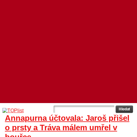
Annapurna účtovala: Jaroš přišel
o prsty a Tráva málem umřel v