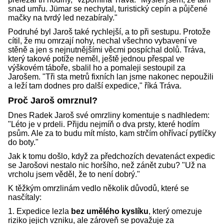
snad umřu. Jümar se nechytal, turistický cepín a půjčené
mačky na tvrdý led nezabíraly."
Podruhé byl Jaroš také rychlejší, a to při sestupu. Protože
cítil, že mu omrzají nohy, nechal všechno vybavení ve
stěně a jen s nejnutnějšími věcmi pospíchal dolů. Tráva,
který takové potíže neměl, ještě jednou přespal ve
výškovém táboře, sbalil ho a pomaleji sestoupil za
Jarošem. "Tři sta metrů fixních lan jsme nakonec nepoužili
a leží tam dodnes pro další expedice," říká Tráva.
Proč Jaroš omrznul?
Dnes Radek Jaroš své omrzliny komentuje s nadhledem:
"Léto je v prdeli. Přijdu nejmíň o dva prsty, které hodím
psům. Ale za to budu mít místo, kam strčím ohřívací pytlíčky
do boty."
Jak k tomu došlo, když za předchozích devatenáct expedic
se Jarošovi nestalo nic horšího, než zánět zubu? "Už na
vrcholu jsem věděl, že to není dobrý."
K těžkým omrzlinám vedlo několik důvodů, které se
nasčítaly:
1. Expedice lezla
bez umělého kyslíku
, který omezuje
riziko jejich vzniku, ale zároveň se považuje za