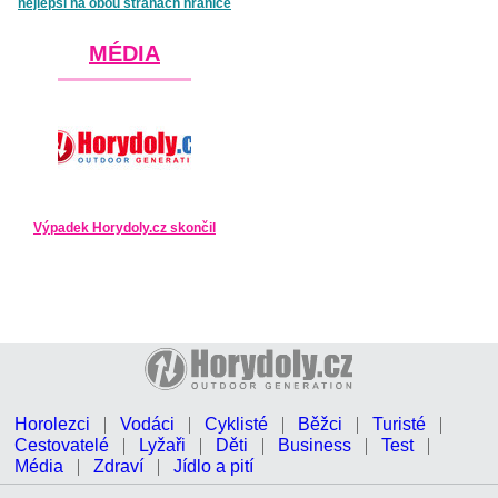
nejlepší na obou stranách hranice
MÉDIA
Výpadek Horydoly.cz skončil
Horolezci
Vodáci
Cyklisté
Běžci
Turisté
Cestovatelé
Lyžaři
Děti
Business
Test
Média
Zdraví
Jídlo a pití