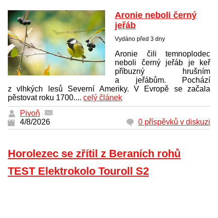
Aronie neboli černý
jeřáb
Vydáno před 3 dny
Aronie čili temnoplodec
neboli černý jeřáb je keř
příbuzný hrušním
a jeřábům. Pochází
z vlhkých lesů Severní Ameriky. V Evropě se začala
pěstovat roku 1700....
celý článek
Pivoň
4/8/2026
0 příspěvků v diskuzi
Horolezec se zřítil z Beraních rohů
TEST Elektrokolo Touroll S2