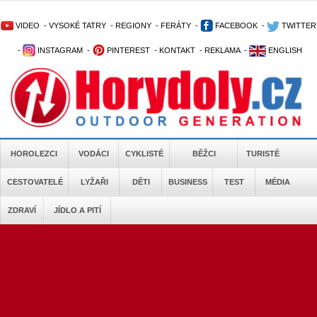
VIDEO
-
VYSOKÉ TATRY
-
REGIONY
-
FERÁTY
-
FACEBOOK
-
TWITTER
-
INSTAGRAM
-
PINTEREST
-
KONTAKT
-
REKLAMA
-
ENGLISH
HOROLEZCI
VODÁCI
CYKLISTÉ
BĚŽCI
TURISTÉ
CESTOVATELÉ
LYŽAŘI
DĚTI
BUSINESS
TEST
MÉDIA
ZDRAVÍ
JÍDLO A PITÍ