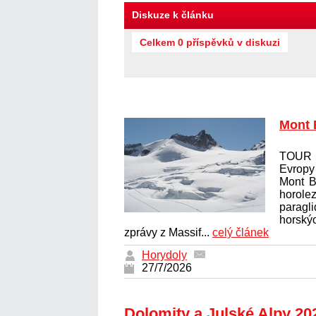
Diskuze k článku
Celkem 0 příspěvků v diskuzi
Mont 
TOUR 
Evrop
Mont B
horolez
paragl
horský
zprávy z Massif...
celý článek
Horydoly
27/7/2026
Dolomity a Julské Alpy 20