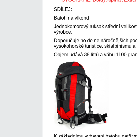
SDÍLEJ:
Batoh na víkend
Jednokomorový ruksak střední velikost
výrobce.
Doporučuje ho do nejnáročnějších pod
vysokohorské turistice, skialpinismu a 
Objem udává 38 litrů a váhu 1100 gra
K základnímu vybavení batohu patří vněj