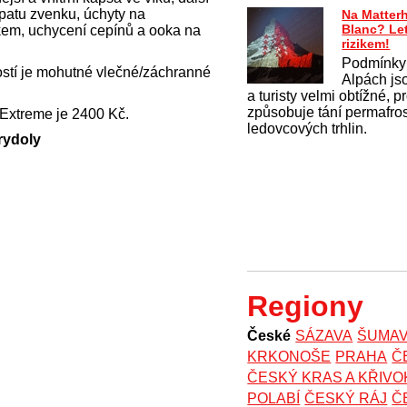
opatu zvenku, úchyty na
Na Matter
Blanc? Le
íkem, uchycení cepínů a ooka na
rizikem!
Podmínky
stí je mohutné vlečné/záchranné
Alpách js
a turisty velmi obtížné, 
způsobuje tání permafros
 Extreme je 2400 Kč.
ledovcových trhlin.
rydoly
Regiony
České
SÁZAVA
ŠUMA
KRKONOŠE
PRAHA
Č
ČESKÝ KRAS A KŘIV
POLABÍ
ČESKÝ RÁJ
Č