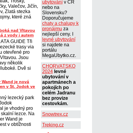
lák, Trosky,
ubytování
v ČR
ky, Valečov, Jičín,
nebo na
, Zlatá stezka
Slovensku?
ojmy, které zná
Doporučujeme
chaty a chalupy k
pronájmu
za
uboká nad Vltavou
nejlepší ceny. I
ná z vody i autem
levné ubytování
ATA GUIDE Tři
si najdete na
lezecké trasy via
portálu
ou otevřené pro
MegaUbytko.cz.
 Vltavou. Jsou
avy několik
CHORVATSKO
Hluboké. Dvě si
2024
levné
ubytování v
r Wand je nová
apartmánech a
ten v St. Jodok ve
pokojích po
celém Jadranu
nný lezecký park
bez provize
 Jodok
cestovkám.
al je vhodný pro
í skalní lezce. Na
Snowtrex.cz
her Wand je
st v obtížnosti
Treking.cz