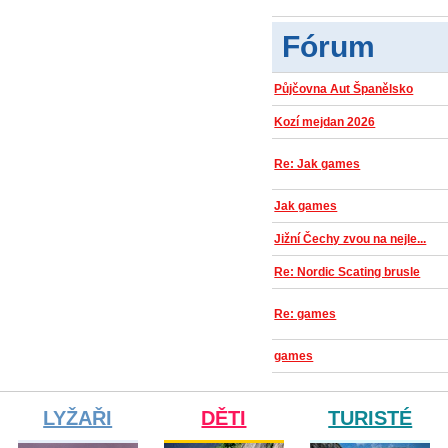
Fórum
Půjčovna Aut Španělsko
Kozí mejdan 2026
Re: Jak games
Jak games
Jižní Čechy zvou na nejle...
Re: Nordic Scating brusle
Re: games
games
LYŽAŘI
DĚTI
TURISTÉ