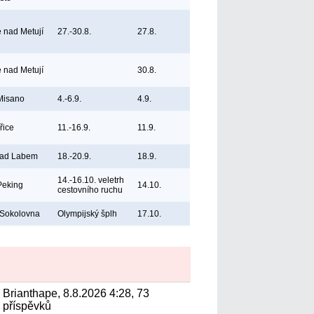
e nad Metují
27.-30.8.
27.8.
e nad Metují
30.8.
 Misano
4.-6.9.
4.9.
řice
11.-16.9.
11.9.
nad Labem
18.-20.9.
18.9.
14.-16.10. veletrh
Peking
14.10.
cestovního ruchu
 Sokolovna
Olympijský šplh
17.10.
Brianthape, 8.8.2026 4:28, 73
příspěvků