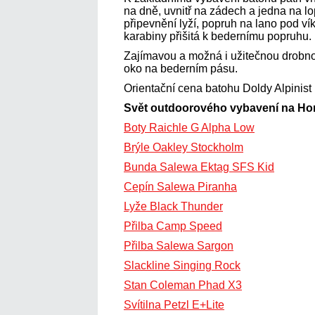
na dně, uvnitř na zádech a jedna na l
připevnění lyží, popruh na lano pod v
karabiny přišitá k bedernímu popruhu.
Zajímavou a možná i užitečnou drobno
oko na bederním pásu.
Orientační cena batohu Doldy Alpinist
Svět outdoorového vybavení na Ho
Boty Raichle G Alpha Low
Brýle Oakley Stockholm
Bunda Salewa Ektag SFS Kid
Cepín Salewa Piranha
Lyže Black Thunder
Přilba Camp Speed
Přilba Salewa Sargon
Slackline Singing Rock
Stan Coleman Phad X3
Svítilna Petzl E+Lite