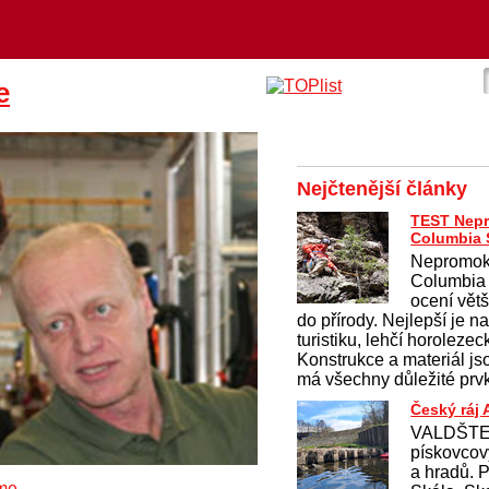
e
Nejčtenější články
TEST Nep
Columbia 
Nepromok
Columbia
ocení větši
do přírody. Nejlepší je 
turistiku, lehčí horolezec
Konstrukce a materiál j
má všechny důležité prvk
Český ráj
VALDŠTEJ
pískovcov
a hradů. 
me