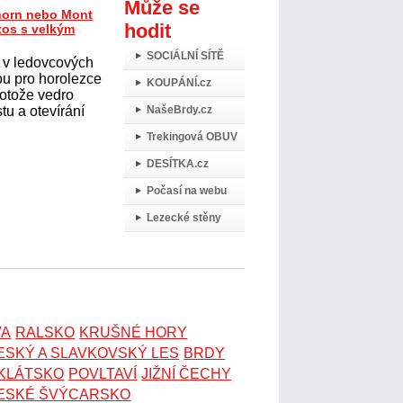
Může se
horn nebo Mont
hodit
tos s velkým
SOCIÁLNÍ SÍTĚ
 v ledovcových
ou pro horolezce
KOUPÁNÍ.cz
protože vedro
tu a otevírání
NašeBrdy.cz
Trekingová OBUV
DESÍTKA.cz
Počasí na webu
Lezecké stěny
VA
RALSKO
KRUŠNÉ HORY
ESKÝ A SLAVKOVSKÝ LES
BRDY
OKLÁTSKO
POVLTAVÍ
JIŽNÍ ČECHY
ESKÉ ŠVÝCARSKO