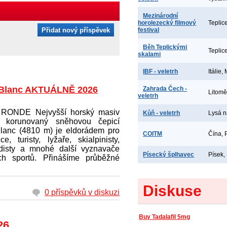
Mezinárodní
horolezecký filmový
Teplic
Přidat nový příspěvek
festival
Běh Teplickými
Teplic
skalami
IBF - veletrh
Itálie,
Blanc AKTUÁLNĚ 2026
Zahrada Čech -
Litomě
veletrh
RONDE Nejvyšší horský masiv
Kůň - veletrh
Lysá 
y korunovaný sněhovou čepicí
lanc (4810 m) je eldorádem pro
COITM
Čína, 
ce, turisty, lyžaře, skialpinisty,
idisty a mnohé další vyznavače
Písecký šplhavec
Písek,
ch sportů. Přinášíme průběžné
Diskuse
0 příspěvků v diskuzi
Buy Tadalafil 5mg
26