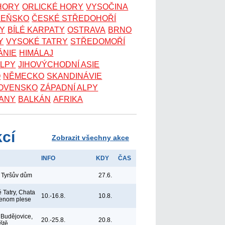
 HORY
ORLICKÉ HORY
VYSOČINA
ZEŇSKO
ČESKÉ STŘEDOHOŘÍ
KY
BÍLÉ KARPATY
OSTRAVA
BRNO
Y
VYSOKÉ TATRY
STŘEDOMOŘÍ
ÁNIE
HIMÁLAJ
ALPY
JIHOVÝCHODNÍ ASIE
O
NĚMECKO
SKANDINÁVIE
OVENSKO
ZÁPADNÍ ALPY
ANY
BALKÁN
AFRIKA
kcí
Zobrazit všechny akce
INFO
KDY
ČAS
 Tyršův dům
27.6.
 Tatry, Chata
10.-16.8.
10.8.
lenom plese
Budějovice,
20.-25.8.
20.8.
iště