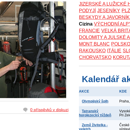
JIZERSKÉ A LUŽICKÉ
PODYJÍ
JESENÍKY
PL
BESKYDY A JAVORNÍ
Cizina
VÝCHODNÍ ALP
FRANCIE
VELKÁ BRIT
DOLOMITY A JULSKÉ 
MONT BLANC
POLSK
RAKOUSKO
ITÁLIE
SL
CHORVATSKO
KORUT
Kalendář a
AKCE
KDE
Olympijský šplh
Praha,
0 příspěvků v diskuzi
Tatranský
Vysoké
horolezecký týždeň
Pri Ze
Země živitelka -
České 
veletrh
výstav