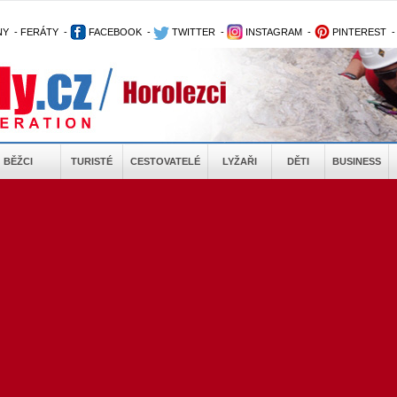
NY
-
FERÁTY
-
FACEBOOK
-
TWITTER
-
INSTAGRAM
-
PINTEREST
BĚŽCI
TURISTÉ
CESTOVATELÉ
LYŽAŘI
DĚTI
BUSINESS