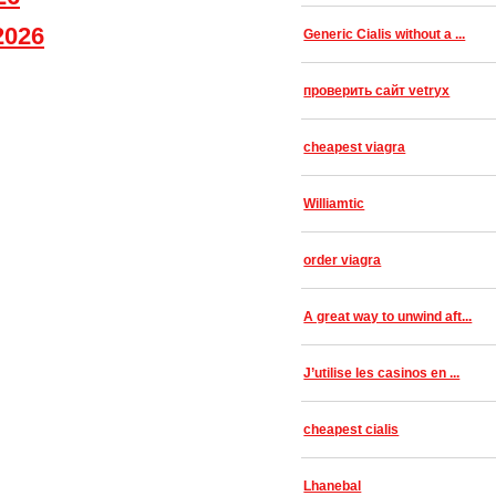
2026
Generic Cialis without a ...
проверить сайт vetryx
cheapest viagra
Williamtic
order viagra
A great way to unwind aft...
J’utilise les casinos en ...
cheapest cialis
Lhanebal