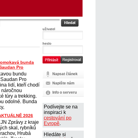
uživatel
heslo
romokavá bunda
Saudan Pro
avou bundu
Napsat článek
 Saudan Pro
Napište nám
na lidí, kteří chodí
na náročnou
Info o serveru
ké túry a trekking.
sou odolné. Bunda
Podívejte se na
y,
inspiraci k
 AKTUÁLNĚ 2026
cestování po
N Zprávy z kraje
Evropě
.
ých skal, rybníků
Prachov, Hrubá
Hledáte si