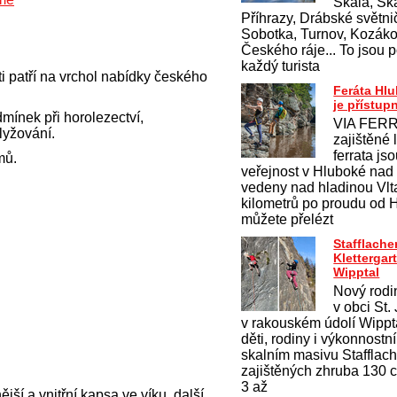
Skála, Ska
Příhrazy, Drábské světnič
Sobotka, Turnov, Kozákov
Českého ráje... To jsou p
každý turista
i patří na vrchol nabídky českého
Feráta Hl
je přístup
mínek při horolezectví,
VIA FERR
lyžování.
zajištěné 
ferrata js
mů.
veřejnost v Hluboké nad
vedeny nad hladinou Vlt
kilometrů po proudu od 
můžete přelézt
Stafflache
Klettergar
Wipptal
Nový rodi
v obci St.
v rakouském údolí Wippt
děti, rodiny i výkonnostn
skalním masivu Stafflac
zajištěných zhruba 130 ce
3 až
ší a vnitřní kapsa ve víku, další