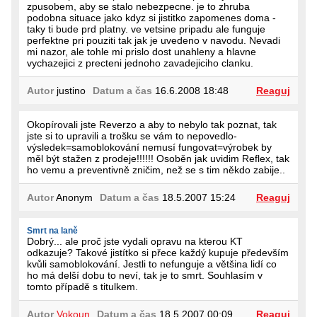
zpusobem, aby se stalo nebezpecne. je to zhruba
podobna situace jako kdyz si jistitko zapomenes doma -
taky ti bude prd platny. ve vetsine pripadu ale funguje
perfektne pri pouziti tak jak je uvedeno v navodu. Nevadi
mi nazor, ale tohle mi prislo dost unahleny a hlavne
vychazejici z precteni jednoho zavadejiciho clanku.
Autor
justino
Datum a čas
16.6.2008 18:48
Reaguj
Okopírovali jste Reverzo a aby to nebylo tak poznat, tak
jste si to upravili a trošku se vám to nepovedlo-
výsledek=samoblokování nemusí fungovat=výrobek by
měl být stažen z prodeje!!!!!! Osoběn jak uvidim Reflex, tak
ho vemu a preventivně zničim, než se s tim někdo zabije..
Autor
Anonym
Datum a čas
18.5.2007 15:24
Reaguj
Smrt na laně
Dobrý... ale proč jste vydali opravu na kterou KT
odkazuje? Takové jistítko si přece každý kupuje především
kvůli samoblokování. Jestli to nefunguje a většina lidí co
ho má delší dobu to neví, tak je to smrt. Souhlasím v
tomto případě s titulkem.
Autor
Vokoun
Datum a čas
18.5.2007 00:09
Reaguj