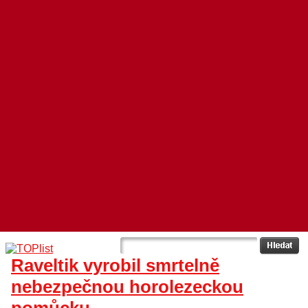
Raveltik vyrobil smrtelně
nebezpečnou horolezeckou