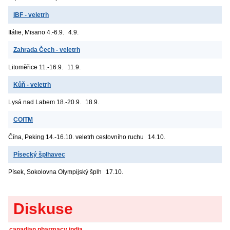
IBF - veletrh
Itálie, Misano
4.-6.9.
4.9.
Zahrada Čech - veletrh
Litoměřice
11.-16.9.
11.9.
Kůň - veletrh
Lysá nad Labem
18.-20.9.
18.9.
COITM
Čína, Peking
14.-16.10. veletrh cestovního ruchu
14.10.
Písecký šplhavec
Písek, Sokolovna
Olympijský šplh
17.10.
Diskuse
canadian pharmacy india