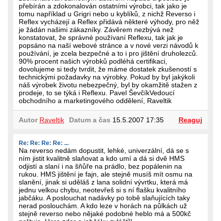
přebírán a zdokonalován ostatními výrobci, tak jako je
tomu například u Grigri nebo u kyblíků, z nichž Reverso i
Reflex vycházejí a Reflex přidává některé výhody, pro něž
je žádán našimi zákazníky. Závěrem nezbývá než
konstatovat, že správné používaní Reflexu, tak jak je
popsáno na naší webové stránce a v nové verzi návodů k
používání, je zcela bezpečné a to i pro jištění druholezců.
90% procent našich výrobků podléhá certifikaci,
dovolujeme si tedy tvrdit, že máme dostatek zkušeností s
technickými požadavky na výrobky. Pokud by byl jakýkoli
náš výrobek životu nebezpečný, byl by okamžitě stažen z
prodeje, to se týká i Reflexu. Pavel ŠevčíkVedoucí
obchodního a marketingového oddělení, Raveltik
Autor
Raveltik
Datum a čas
15.5.2007 17:35
Reaguj
Re: Re: Re: Re: ...
Na reverso nedám dopustit, lehké, univerzální, dá se s
ním jistit kvalitně slaňovat a kdo umí a dá si dvě HMS
odjistí a slaní i na šňůře na prádlo, bez popálenin na
rukou. HMS jištění je fajn, ale stejně musíš mít osmu na
slanění, jinak si uděláš z lana solidní vývrtku, která má
jednu velkou chybu, neotevřeš si s ní flašku kvalitního
jabčáku. A poslouchat nadávky po tobě slaňujících taky
nerad poslouchám. A kdo leze v horách na půlkách už
stejně reverso nebo nějaké podobné heblo má a 500kč