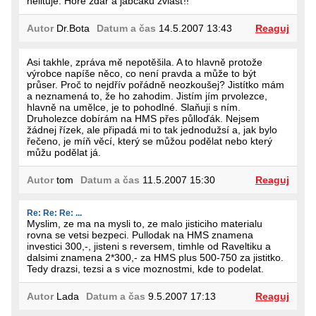
nelituje. Hore zdar a jabčáku zvlášť!!
Autor
Dr.Bota
Datum a čas
14.5.2007 13:43
Reaguj
Asi takhle, zpráva mě nepotěšila. A to hlavně protože
výrobce napíše něco, co není pravda a může to být
průser. Proč to nejdřív pořádně neozkoušej? Jistítko mám
a neznamená to, že ho zahodim. Jistím jím prvolezce,
hlavně na umělce, je to pohodlné. Slaňuji s ním.
Druholezce dobírám na HMS přes půlloďák. Nejsem
žádnej řízek, ale připadá mi to tak jednodužsí a, jak bylo
řečeno, je míň věcí, který se můžou podělat nebo který
můžu podělat já.
Autor
tom
Datum a čas
11.5.2007 15:30
Reaguj
Re: Re: Re: ...
Myslim, ze ma na mysli to, ze malo jisticiho materialu
rovna se vetsi bezpeci. Pullodak na HMS znamena
investici 300,-, jisteni s reversem, timhle od Raveltiku a
dalsimi znamena 2*300,- za HMS plus 500-750 za jistitko.
Tedy drazsi, tezsi a s vice moznostmi, kde to podelat.
Autor
Lada
Datum a čas
9.5.2007 17:13
Reaguj