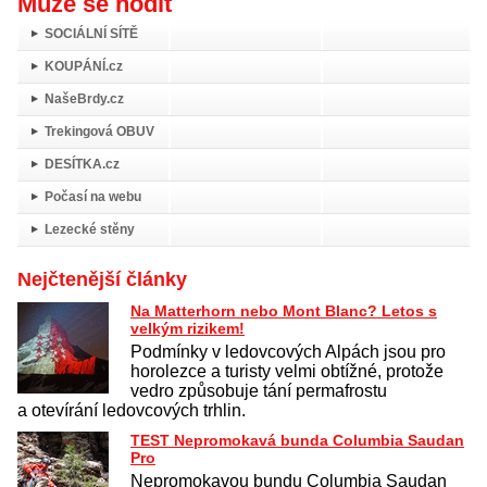
Může se hodit
SOCIÁLNÍ SÍTĚ
KOUPÁNÍ.cz
NašeBrdy.cz
Trekingová OBUV
DESÍTKA.cz
Počasí na webu
Lezecké stěny
Nejčtenější články
Na Matterhorn nebo Mont Blanc? Letos s
velkým rizikem!
Podmínky v ledovcových Alpách jsou pro
horolezce a turisty velmi obtížné, protože
vedro způsobuje tání permafrostu
a otevírání ledovcových trhlin.
TEST Nepromokavá bunda Columbia Saudan
Pro
Nepromokavou bundu Columbia Saudan