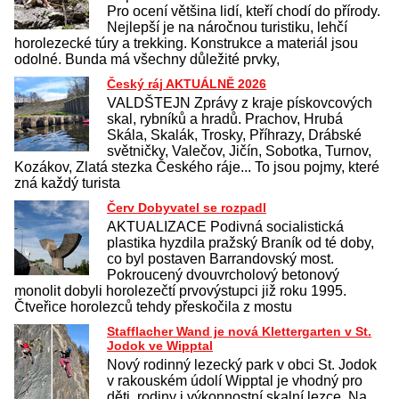
Pro ocení většina lidí, kteří chodí do přírody.
Nejlepší je na náročnou turistiku, lehčí
horolezecké túry a trekking. Konstrukce a materiál jsou
odolné. Bunda má všechny důležité prvky,
Český ráj AKTUÁLNĚ 2026
VALDŠTEJN Zprávy z kraje pískovcových
skal, rybníků a hradů. Prachov, Hrubá
Skála, Skalák, Trosky, Příhrazy, Drábské
světničky, Valečov, Jičín, Sobotka, Turnov,
Kozákov, Zlatá stezka Českého ráje... To jsou pojmy, které
zná každý turista
Červ Dobyvatel se rozpadl
AKTUALIZACE Podivná socialistická
plastika hyzdila pražský Braník od té doby,
co byl postaven Barrandovský most.
Pokroucený dvouvrcholový betonový
monolit dobyli horolezečtí prvovýstupci již roku 1995.
Čtveřice horolezců tehdy přeskočila z mostu
Stafflacher Wand je nová Klettergarten v St.
Jodok ve Wipptal
Nový rodinný lezecký park v obci St. Jodok
v rakouském údolí Wipptal je vhodný pro
děti, rodiny i výkonnostní skalní lezce. Na