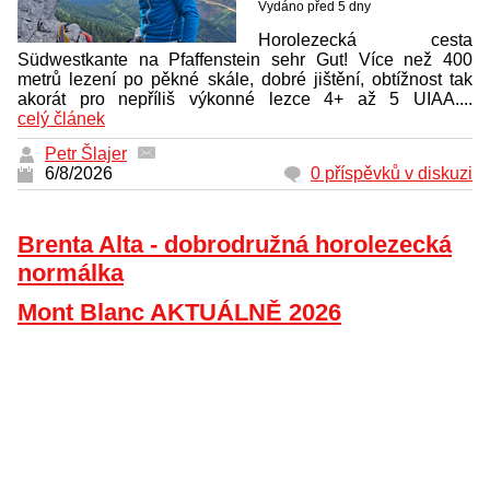
Vydáno před 5 dny
Horolezecká cesta
Südwestkante na Pfaffenstein sehr Gut! Více než 400
metrů lezení po pěkné skále, dobré jištění, obtížnost tak
akorát pro nepříliš výkonné lezce 4+ až 5 UIAA....
celý článek
Petr Šlajer
6/8/2026
0 příspěvků v diskuzi
Brenta Alta - dobrodružná horolezecká
normálka
Mont Blanc AKTUÁLNĚ 2026