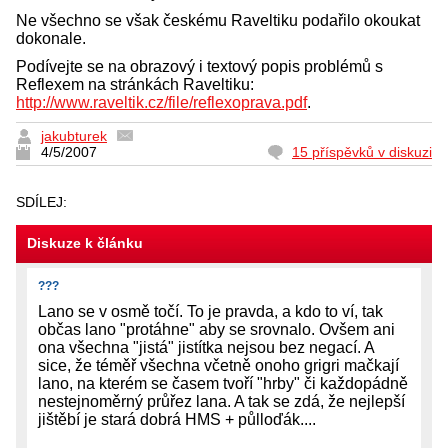
Ne všechno se však českému Raveltiku podařilo okoukat
dokonale.
Podívejte se na obrazový i textový popis problémů s
Reflexem na stránkách Raveltiku:
http://www.raveltik.cz/file/reflexoprava.pdf
.
jakubturek
4/5/2007
15 příspěvků v diskuzi
SDÍLEJ:
Diskuze k článku
???
Lano se v osmě točí. To je pravda, a kdo to ví, tak
občas lano "protáhne" aby se srovnalo. Ovšem ani
ona všechna "jistá" jistítka nejsou bez negací. A
sice, že téměř všechna včetně onoho grigri mačkají
lano, na kterém se časem tvoří "hrby" či každopádně
nestejnoměrný průřez lana. A tak se zdá, že nejlepší
jištěbí je stará dobrá HMS + půlloďák....