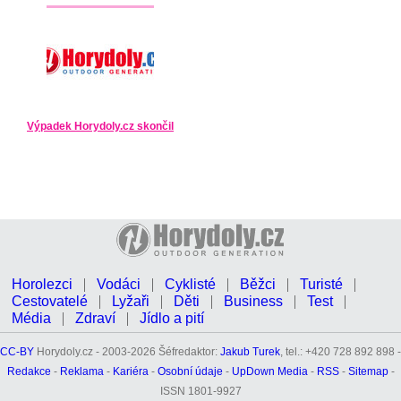
Výpadek Horydoly.cz skončil
Horolezci
Vodáci
Cyklisté
Běžci
Turisté
Cestovatelé
Lyžaři
Děti
Business
Test
Média
Zdraví
Jídlo a pití
CC-BY
Horydoly.cz - 2003-2026 Šéfredaktor:
Jakub Turek
, tel.: +420 728 892 898 -
Redakce
-
Reklama
-
Kariéra
-
Osobní údaje
-
UpDown Media
-
RSS
-
Sitemap
-
ISSN 1801-9927