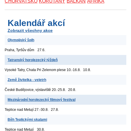
CHORVATSKO
KORUTANY
BALKÁN
AFRIKA
Kalendář akcí
Zobrazit všechny akce
Olympijský šplh
Praha, Tyršův dům
27.6.
Tatranský horolezecký týždeň
Vysoké Tatry, Chata Pri Zelenom plese
10.-16.8.
10.8.
Země živitelka - veletrh
České Budějovice, výstaviště
20.-25.8.
20.8.
Mezinárodní horolezecký filmový festival
Teplice nad Metují
27.-30.8.
27.8.
Běh Teplickými skalami
Teplice nad Metují
30.8.