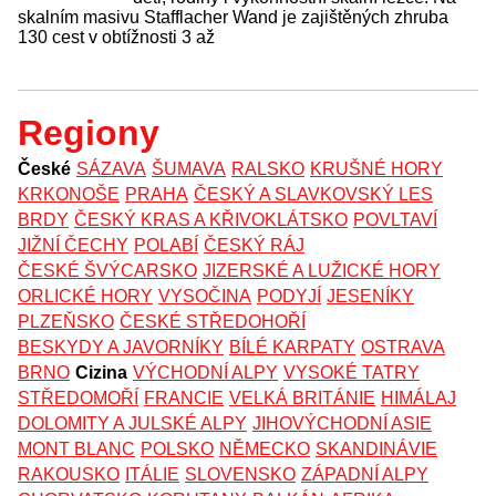
skalním masivu Stafflacher Wand je zajištěných zhruba
130 cest v obtížnosti 3 až
Regiony
České
SÁZAVA
ŠUMAVA
RALSKO
KRUŠNÉ HORY
KRKONOŠE
PRAHA
ČESKÝ A SLAVKOVSKÝ LES
BRDY
ČESKÝ KRAS A KŘIVOKLÁTSKO
POVLTAVÍ
JIŽNÍ ČECHY
POLABÍ
ČESKÝ RÁJ
ČESKÉ ŠVÝCARSKO
JIZERSKÉ A LUŽICKÉ HORY
ORLICKÉ HORY
VYSOČINA
PODYJÍ
JESENÍKY
PLZEŇSKO
ČESKÉ STŘEDOHOŘÍ
BESKYDY A JAVORNÍKY
BÍLÉ KARPATY
OSTRAVA
BRNO
Cizina
VÝCHODNÍ ALPY
VYSOKÉ TATRY
STŘEDOMOŘÍ
FRANCIE
VELKÁ BRITÁNIE
HIMÁLAJ
DOLOMITY A JULSKÉ ALPY
JIHOVÝCHODNÍ ASIE
MONT BLANC
POLSKO
NĚMECKO
SKANDINÁVIE
RAKOUSKO
ITÁLIE
SLOVENSKO
ZÁPADNÍ ALPY