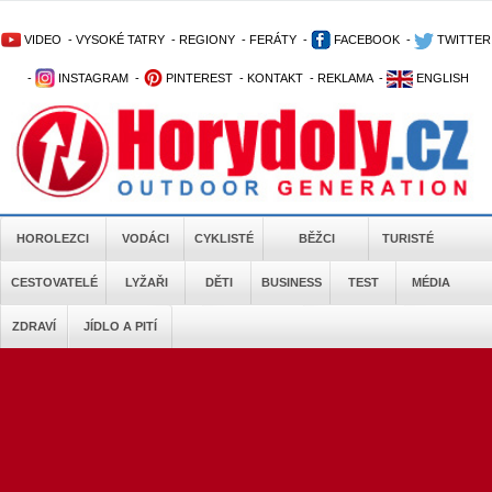
VIDEO
-
VYSOKÉ TATRY
-
REGIONY
-
FERÁTY
-
FACEBOOK
-
TWITTER
-
INSTAGRAM
-
PINTEREST
-
KONTAKT
-
REKLAMA
-
ENGLISH
HOROLEZCI
VODÁCI
CYKLISTÉ
BĚŽCI
TURISTÉ
CESTOVATELÉ
LYŽAŘI
DĚTI
BUSINESS
TEST
MÉDIA
ZDRAVÍ
JÍDLO A PITÍ