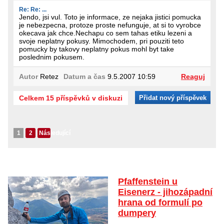
Re: Re: ...
Jendo, jsi vul. Toto je informace, ze nejaka jistici pomucka
je nebezpecna, protoze proste nefunguje, at si to vyrobce
okecava jak chce.Nechapu co sem tahas etiku lezeni a
svoje neplatny pokusy. Mimochodem, pri pouziti teto
pomucky by takovy neplatny pokus mohl byt take
poslednim pokusem.
Autor
Retez
Datum a čas
9.5.2007 10:59
Reaguj
Celkem 15 příspěvků v diskuzi
Přidat nový příspěvek
1
2
Následující
Pfaffenstein u
Eisenerz - jihozápadní
hrana od formulí po
dumpery