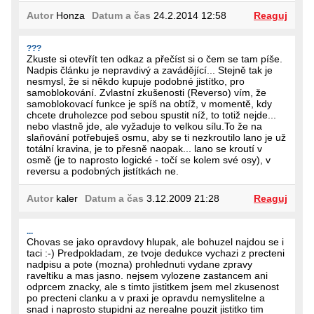
Autor
Honza
Datum a čas
24.2.2014 12:58
Reaguj
???
Zkuste si otevřít ten odkaz a přečíst si o čem se tam píše.
Nadpis článku je nepravdivý a zavádějící... Stejně tak je
nesmysl, že si někdo kupuje podobné jistítko, pro
samoblokování. Zvlastní zkušenosti (Reverso) vím, že
samoblokovací funkce je spíš na obtíž, v momentě, kdy
chcete druholezce pod sebou spustit níž, to totiž nejde...
nebo vlastně jde, ale vyžaduje to velkou sílu.To že na
slaňování potřebuješ osmu, aby se ti nezkroutilo lano je už
totální kravina, je to přesně naopak... lano se kroutí v
osmě (je to naprosto logické - točí se kolem své osy), v
reversu a podobných jistítkách ne.
Autor
kaler
Datum a čas
3.12.2009 21:28
Reaguj
...
Chovas se jako opravdovy hlupak, ale bohuzel najdou se i
taci :-) Predpokladam, ze tvoje dedukce vychazi z precteni
nadpisu a pote (mozna) prohlednuti vydane zpravy
raveltiku a mas jasno. nejsem vylozene zastancem ani
odprcem znacky, ale s timto jistitkem jsem mel zkusenost
po precteni clanku a v praxi je opravdu nemyslitelne a
snad i naprosto stupidni az nerealne pouzit jistitko tim