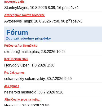
посетить сайт
StanleyMaync, 10.8.2026 8:09, 16 příspěvků
Автосервис Тойота в Москве
Avtoservis_mqpr, 10.8.2026 7:58, 98 příspěvků
Fórum
Zobrazit všechny příspěvky
Půjčovna Aut Španělsko
uxeuen@mailto.plus, 2.8.2026 10:24
Kozí mejdan 2026
Horydoly Open, 1.8.2026 1:38
Re: Jak games
sokarovskiy sokarovskiy, 30.7.2026 9:29
Jak games
nesteroid nesteroid, 30.7.2026 9:28
Jižní Čechy zvou na nejle...
Horydoly , 29.7.2026 13:59