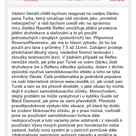
Vážení čtenáři,chtěli bychom reagovat na nadpis článku
pana Turka, který označuje náš výrobek jako „smrtelně
nebezpečný“ a rádi bychom uvedli věc na správnou
míru.Jistítko Raveltik Reflex umožňuje jištění prvolezce,
jištění druholezce a slaňování a to při použití
jednoduchých i dvojitých (polovičních) lan. Připomíná
Reverso/Reversino, ale má tu hlavní výhodu, že ho lze
použít pro lana s průměry 7,5 až 11mm. Zahájení prodeje
předcházel dlouhý vývoj, následné firemní testování i
zkoušky testovacími lezci. V žádném případě se Reflex
nemůže otočit, jak píše pan Turek ve svém článku.Jistit
druholezce lze u Reflexu několika způsoby. Jeden z těchto
způsobů využívá samoblokovacího efektu a toho se týká
zmíněný článek. Celá problematika je podrobně popsána
na naší internetové stránce www.raveltik.cz, jak uvádí pan
Turek a tam se lze přesně dovědět, v jaké situaci by mohlo
dojít k zrušení samoblokovacího účinku. Mimochodem,
stejný problém se může vyskytnout i u kyblíku Guide od
Black Diamond, jak jsme se sami přesvědčili. Přestože
pravděpodobnost výskytu této situace, při které by došlo
ke zrušení blokovacího účinku, je v praxi mizivá, rozhodli
jsme se používání samoblokovací funkce dále
nedoporučovat a tuto variantu jsme odstranili i z návodů k
používání.Vývoj nových pomůcek pro horolezectví nelze
zastavit, každý nový systém je u jistících pomůcek dále
zdokonalován samotným autorem nápadu a posléze je