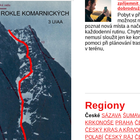
zpříjemni
dobrodruž
Pobyt v př
možnost na
poznat nová místa a nač
každodenní rutinu. Chytrý
nemusí sloužit jen ke k
pomoci při plánování tras
v terénu,
Regiony
České
SÁZAVA
ŠUMA
KRKONOŠE
PRAHA
Č
ČESKÝ KRAS A KŘIV
POLABÍ
ČESKÝ RÁJ
Č