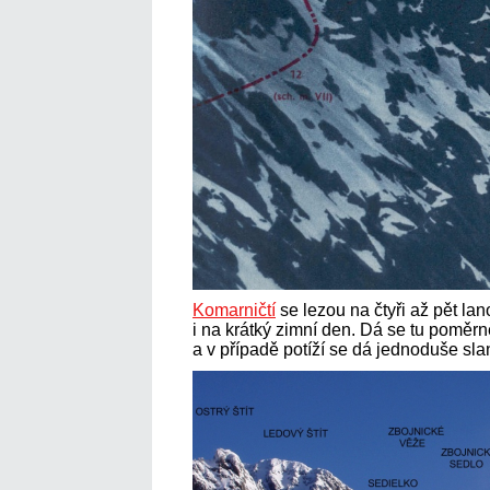
Komarničtí
se lezou na čtyři až pět la
i na krátký zimní den. Dá se tu poměrně
a v případě potíží se dá jednoduše sla