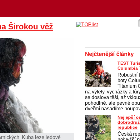
a Širokou věž
Nejčtenější články
TEST Turis
Columbia T
Robustní 
boty Colu
Titanium
na výlety, vycházky a túr
se doslova těší, až vklo
pohodlné, ale pevné obu
dveřmí nasadíme houpav
Nejlepší 
dobrodruž
republice
Česká rep
arnických. Kuba leze ledové
nejvyšší p