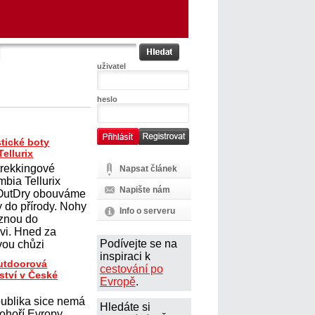
uživatel
heslo
tické boty
ellurix
trekkingové
Napsat článek
mbia Tellurix
Napište nám
 OutDry obouváme
y do přírody. Nohy
Info o serveru
uznou do
vi. Hned za
Podívejte se na
ou chůzi
inspiraci k
outdoorová
cestování po
ství v České
Evropě
.
ublika sice nemá
Hledáte si
ohoří Evropy,