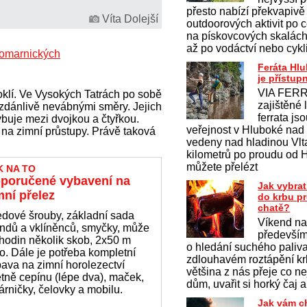
přesto nabízí překvapivě
Víta Dolejší
outdoorových aktivit po c
na pískovcových skalách 
až po vodáctví nebo cykl
omarnických
Feráta Hl
je přístup
VIA FERR
roklí. Ve Vysokých Tatrách po sobě
zajištěné 
 zdánlivě nevábnými směry. Jejich
ferrata js
buje mezi dvojkou a čtyřkou.
veřejnost v Hluboké nad
 na zimní průstupy. Právě taková
vedeny nad hladinou Vlt
kilometrů po proudu od 
můžete přelézt
K NA TO
poručené vybavení na
Jak vybrat
mní přelez
do krbu p
chatě?
edové šrouby, základní sada
Víkend na
endů a vklíněnců, smyčky, může
především
hodin několik skob, 2x50 m
o hledání suchého paliv
o. Dále je potřeba kompletní
zdlouhavém roztápění krb
ava na zimní horolezectví
většina z nás přeje co ne
tně cepínu (lépe dva), maček,
dům, uvařit si horký čaj a
árničky, čelovky a mobilu.
Jak vám c