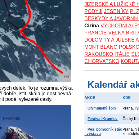
JIZERSKÉ A LUŽICKÉ
PODYJÍ
JESENÍKY
PL
BESKYDY A JAVORNÍ
Cizina
VÝCHODNÍ ALP
FRANCIE
VELKÁ BRIT
DOLOMITY A JULSKÉ 
MONT BLANC
POLSK
RAKOUSKO
ITÁLIE
SL
CHORVATSKO
KORUT
Kalendář a
nových délek. To je rozumná výška
 dobře jistit, skála je dost pevná
AKCE
KDE
nit podél vylezené cesty.
Olympijský šplh
Praha, T
Festival Krumlov
Český Kr
Pes, pomocník stád
Praha, N
- výstava
zeměděl