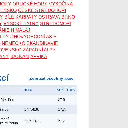
 HORY
ORLICKÉ HORY
VYSOČINA
ZEŇSKO
ČESKÉ STŘEDOHOŘÍ
KY
BÍLÉ KARPATY
OSTRAVA
BRNO
Y
VYSOKÉ TATRY
STŘEDOMOŘÍ
ÁNIE
HIMÁLAJ
ALPY
JIHOVÝCHODNÍ ASIE
O
NĚMECKO
SKANDINÁVIE
OVENSKO
ZÁPADNÍ ALPY
ANY
BALKÁN
AFRIKA
kcí
Zobrazit všechny akce
INFO
KDY
ČAS
yršův dům
27.6.
umlov
17.7.-8.8.
17.7.
árodní
21.7.-10.1.
21.7.
ské muzeum