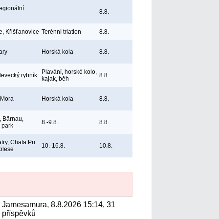
egionální
8.8.
e, Křišťanovice
Terénní triatlon
8.8.
ary
Horská kola
8.8.
Plavání, horské kolo,
levecký rybník
8.8.
kajak, běh
 Mora
Horská kola
8.8.
 Bärnau,
8.-9.8.
8.8.
ý park
try, Chata Pri
10.-16.8.
10.8.
plese
Jamesamura, 8.8.2026 15:14, 31
příspěvků