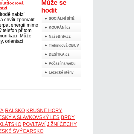
Může se
t outdoorová
ství
hodit
írodě nabízí
SOCIÁLNÍ SÍTĚ
 chvíli zpomalit,
erpat energii mimo
KOUPÁNÍ.cz
 telefon přitom
omunikaci. Může
NašeBrdy.cz
y, orientaci
Trekingová OBUV
DESÍTKA.cz
Počasí na webu
Lezecké stěny
VA
RALSKO
KRUŠNÉ HORY
ESKÝ A SLAVKOVSKÝ LES
BRDY
OKLÁTSKO
POVLTAVÍ
JIŽNÍ ČECHY
ESKÉ ŠVÝCARSKO