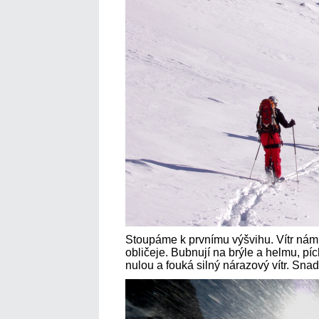
Stoupáme k prvnímu výšvihu. Vítr nám
obličeje. Bubnují na brýle a helmu, píc
nulou a fouká silný nárazový vítr. Sna