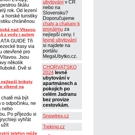
ubytování
v ČR
 pestrou škálu
nebo na
elý rok. Od lezení
Slovensku?
a horské turistiky
Doporučujeme
istiku chráněnou
chaty a chalupy k
pronájmu
za
uboká nad Vltavou
ná z vody i autem
nejlepší ceny. I
levné ubytování
ATA GUIDE Tři
si najdete na
lezecké trasy via
portálu
ou otevřené pro
MegaUbytko.cz.
 Vltavou. Jsou
avy několik
CHORVATSKO
Hluboké. Dvě si
2024
levné
ubytování v
 nejlepší brikety
apartmánech a
ro víkend na
pokojích po
celém Jadranu
 chatě má být
bez provize
 o odpočinku, ne
cestovkám.
a nebo
u. Po příjezdu si
Snowtrex.cz
jrychleji vyhřát
 užít
Treking.cz
hytrý telefon může