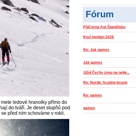
Fórum
Půjčovna Aut Španělsko
Kozí mejdan 2026
Re: Jak games
Jak games
Jižní Čechy zvou na nejle...
Re: Nordic Scating brusle
Re: games
 mete ledové hranolky přímo do
hají do tváří. Je deset stupňů pod
games
d se před ním schováme v rokli.