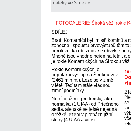
náteky ve 3. délce.
FOTOGALERIE: Široká věž, rokle K
SDÍLEJ:
Bratři Komarničtí byli mistři komínů a 
zanechali spoustu prvovýstupů těmito
horolezecká obtížnost se obvykle pohy
Mnohé jsou vhodné nejen na letní, ale
je rokle Komarnických na Širokou věž.
Rokle Komarnických je
JA
populární výstup na Širokou věž
Do
(2461 m n.m.). Leze se v zimě i
zi
v létě. Teď tam stále vládnou
zimní podmínky.
2 l
fri
Není to už nic pro turisty, jako
se 
normálka (1 UIAA) od Priečného
lan
sedla, ale také se ještě nejedná
výb
o těžké lezení v plotnách jižní
vče
stěny (4 UIAA a více).
lék