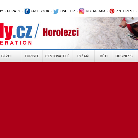
NY
-
FERÁTY
-
FACEBOOK
-
TWITTER
-
INSTAGRAM
-
PINTEREST
BĚŽCI
TURISTÉ
CESTOVATELÉ
LYŽAŘI
DĚTI
BUSINESS