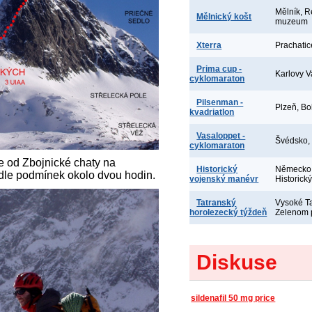
Mělník, R
Mělnický košt
muzeum
Xterra
Prachatic
Prima cup -
Karlovy V
cyklomaraton
Pilsenman -
Plzeň, Bo
kvadriatlon
Vasaloppet -
Švédsko,
cyklomaraton
e od Zbojnické chaty na
Historický
Německo,
podle podmínek okolo dvou hodin.
vojenský manévr
Historick
Tatranský
Vysoké Ta
horolezecký týždeň
Zelenom 
Diskuse
sildenafil 50 mg price