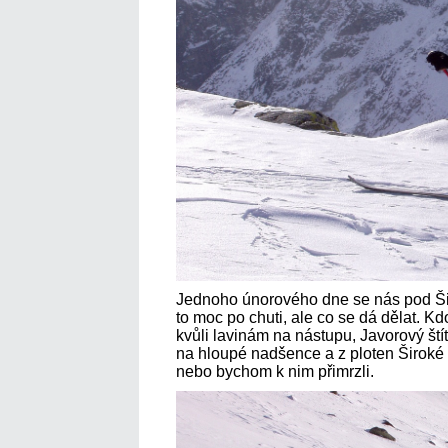
Jednoho únorového dne se nás pod Šir
to moc po chuti, ale co se dá dělat. Kdo
kvůli lavinám na nástupu, Javorový ští
na hloupé nadšence a z ploten Široké 
nebo bychom k nim přimrzli.