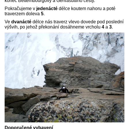
konec Bettembourgovy a Gervasuttiho cesty.
Pokračujeme v
jedenácté
délce koutem nahoru a poté
traverzem doleva
5
.
Ve
dvanácté
délce nás traverz vlevo dovede pod poslední
výšvih, po jehož překonání dosáhneme vrcholu
4
a
3
.
Doporučené vybavení