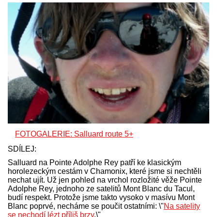
FOTOGALERIE: Salluard route 5+
SDÍLEJ:
Salluard na Pointe Adolphe Rey patří ke klasickým
horolezeckým cestám v Chamonix, které jsme si nechtěli
nechat ujít. Už jen pohled na vrchol rozložité věže Pointe
Adolphe Rey, jednoho ze satelitů Mont Blanc du Tacul,
budí respekt. Protože jsme takto vysoko v masívu Mont
Blanc poprvé, necháme se poučit ostatními: \"
Na satelity
se nechodí lézt příliš brzy
.\"