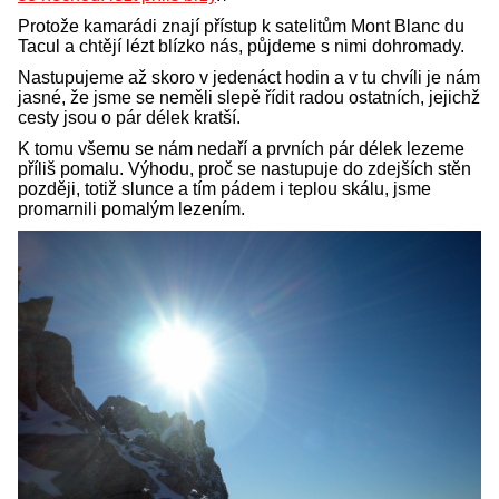
Protože kamarádi znají přístup k satelitům Mont Blanc du
Tacul a chtějí lézt blízko nás, půjdeme s nimi dohromady.
Nastupujeme až skoro v jedenáct hodin a v tu chvíli je nám
jasné, že jsme se neměli slepě řídit radou ostatních, jejichž
cesty jsou o pár délek kratší.
K tomu všemu se nám nedaří a prvních pár délek lezeme
příliš pomalu. Výhodu, proč se nastupuje do zdejších stěn
později, totiž slunce a tím pádem i teplou skálu, jsme
promarnili pomalým lezením.