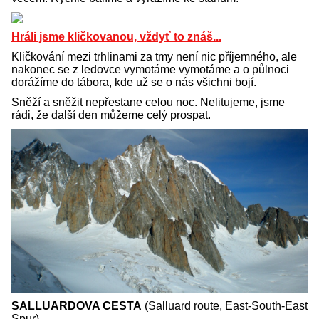
Hráli jsme kličkovanou, vždyť to znáš...
Kličkování mezi trhlinami za tmy není nic příjemného, ale
nakonec se z ledovce vymotáme vymotáme a o půlnoci
dorážíme do tábora, kde už se o nás všichni bojí.
Sněží a sněžit nepřestane celou noc. Nelitujeme, jsme
rádi, že další den můžeme celý prospat.
SALLUARDOVA CESTA
(Salluard route, East-South-East
Spur)