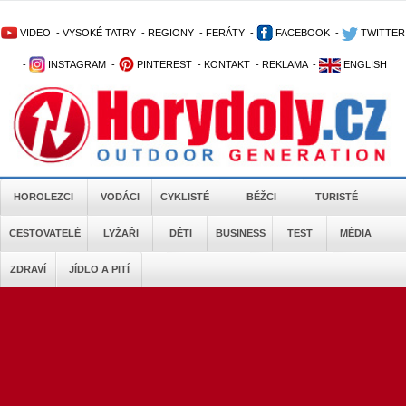
VIDEO
-
VYSOKÉ TATRY
-
REGIONY
-
FERÁTY
-
FACEBOOK
-
TWITTER
-
INSTAGRAM
-
PINTEREST
-
KONTAKT
-
REKLAMA
-
ENGLISH
HOROLEZCI
VODÁCI
CYKLISTÉ
BĚŽCI
TURISTÉ
CESTOVATELÉ
LYŽAŘI
DĚTI
BUSINESS
TEST
MÉDIA
ZDRAVÍ
JÍDLO A PITÍ