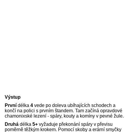
Výstup
První
délka
4
vede po doleva ubíhajících schodech a
končí na polici s prvním štandem. Tam začíná opravdové
chamonixské lezení - spáry, kouty a komíny v pevné žule.
Druhá
délka
5+
vyžaduje překonání spáry v převisu
poměrně těžkým krokem. Pomocí skoby a erární smyčky