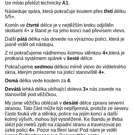
lze místo přelézt technicky
A1
.
Následuje spára, která pokračuje koutem přes
třetí
délku
5/5+.
Komín ve
čtvrté
délce je v nejtěžším kroku odjištěn
skobami 4+ a štand je na jeho konci nad převisem vlevo.
Další
pátá
délka nás dovede na výraznou polici, která je
jasně vidět od nástupu.
Z ní pokračujeme nádhernou kolmou stěnkou
4+
,která je
protkaná systémem spárek v
šesté
délce.
Pokračujeme
sedmou
délkou mírně vlevo do viditelného
okna, kterým prolezeme na jisticí stanoviště
4+
.
Osmá
délka vede koutem za
4
.
Devátá
lehká délka ubíhající doleva
3+
nás zavede na
stanoviště pod věžičkou,
My jsme věžičku oblézali v
desáté
délce zprava severní
stranou. Tato část může být nepříjemná, protože ze severu
často fouká vítr a stěnka, police na jejím konci a další
kolmý výšvih, mohou být vysněžené. Ke štandu je třeba
slézt pár metrů zpět na západní stranu a traverzovat po
úzké polici
4+
. Pozor na tření lana! Pod námi je vidět