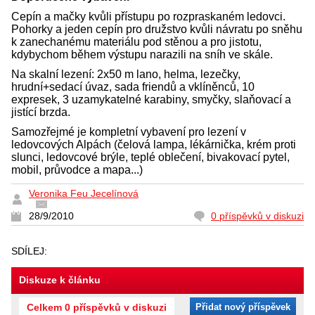
Cepín a mačky kvůli přístupu po rozpraskaném ledovci.
Pohorky a jeden cepín pro družstvo kvůli návratu po sněhu
k zanechanému materiálu pod stěnou a pro jistotu,
kdybychom během výstupu narazili na sníh ve skále.
Na skalní lezení: 2x50 m lano, helma, lezečky,
hrudní+sedací úvaz, sada friendů a vklíněnců, 10
expresek, 3 uzamykatelné karabiny, smyčky, slaňovací a
jistící brzda.
Samozřejmé je kompletní vybavení pro lezení v
ledovcových Alpách (čelová lampa, lékárnička, krém proti
slunci, ledovcové brýle, teplé oblečení, bivakovací pytel,
mobil, průvodce a mapa...)
Veronika Feu Jecelínová
28/9/2010
0 příspěvků v diskuzi
SDÍLEJ:
Diskuze k článku
Celkem 0 příspěvků v diskuzi
Přidat nový příspěvek