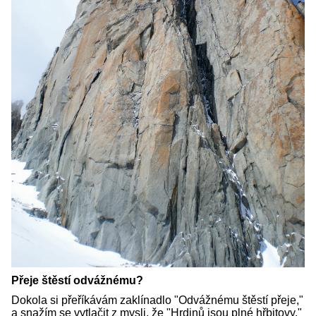
Přeje štěstí odvážnému?
Dokola si přeříkávám zaklínadlo "Odvážnému štěstí přeje,"
a snažím se vytlačit z mysli, že "Hrdinů jsou plné hřbitovy."