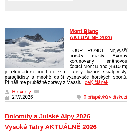
Mont Blanc
AKTUÁLNĚ 2026
TOUR RONDE Nejvyšší
horský masiv Evropy
korunovaný sněhovou
čepicí Mont Blanc (4810 m)
je eldorádem pro horolezce, turisty, lyžaře, skialpinisty,
paraglidisty a mnohé další vyznavače horských sportů.
Přinášíme průběžné zprávy z Massif...
celý článek
Horydoly
27/7/2026
0 příspěvků v diskuzi
Dolomity a Julské Alpy 2026
Vysoké Tatry AKTUÁLNĚ 2026