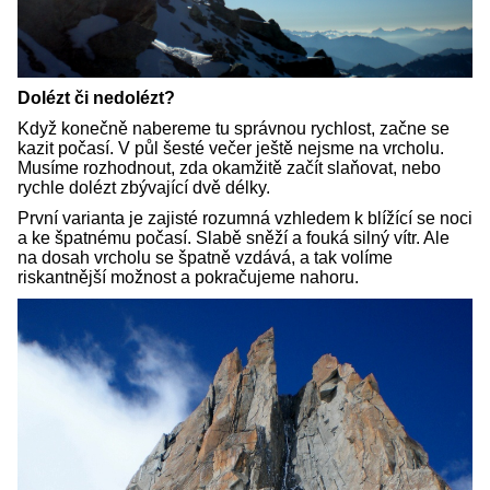
Dolézt či nedolézt?
Když konečně nabereme tu správnou rychlost, začne se
kazit počasí. V půl šesté večer ještě nejsme na vrcholu.
Musíme rozhodnout, zda okamžitě začít slaňovat, nebo
rychle dolézt zbývající dvě délky.
První varianta je zajisté rozumná vzhledem k blížící se noci
a ke špatnému počasí. Slabě sněží a fouká silný vítr. Ale
na dosah vrcholu se špatně vzdává, a tak volíme
riskantnější možnost a pokračujeme nahoru.