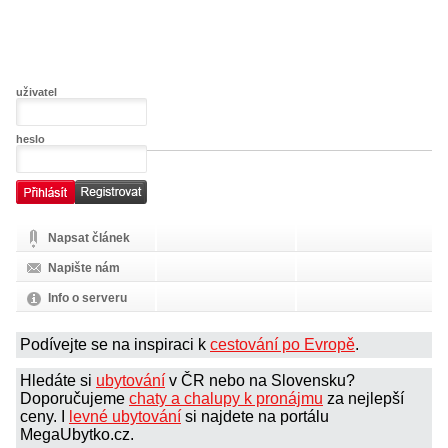
uživatel
heslo
Napsat článek
Napište nám
Info o serveru
Podívejte se na inspiraci k
cestování po Evropě
.
Hledáte si
ubytování
v ČR nebo na Slovensku?
Doporučujeme
chaty a chalupy k pronájmu
za nejlepší
ceny. I
levné ubytování
si najdete na portálu
MegaUbytko.cz.