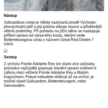
Nástup
Salluardova cesta je někdy nazývaná prostě Východo-
jihovýchodní pilíř a její poloha slibuje slunce a přívětivější
větrné podmínky. Při pohledu na jižní stěnu se nastupuje
pilířem vpravo od výrazného koutu, kterým vede
Bettembourgova cesta s názvem Great Red Diedre 7
UIAA.
Sestup
Z vrcholu Pointe Adolphe Rey lze slanit více způsoby,
průvodce nejčastěji popisuje slanění vpravo směrem k
zářezu mezi věžemi Pointe Adolphe Rey a Malým
Kapucínem. Pokud nebudete dolézat až na vrchol, je
možné slanit Salluardem, Bettembourgem, nebo
Gervasuttim.