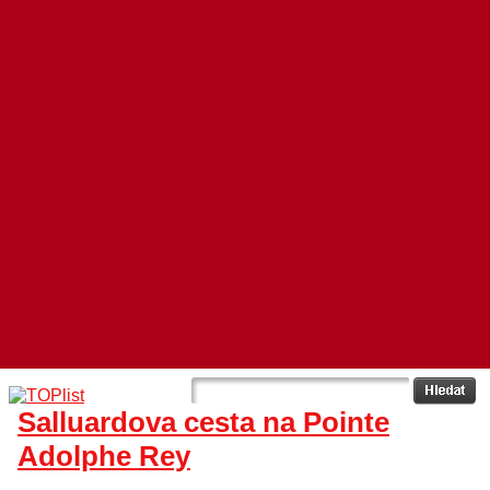
Salluardova cesta na Pointe
Adolphe Rey