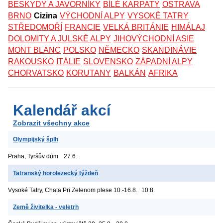
BESKYDY A JAVORNÍKY
BÍLÉ KARPATY
OSTRAVA
BRNO
Cizina
VÝCHODNÍ ALPY
VYSOKÉ TATRY
STŘEDOMOŘÍ
FRANCIE
VELKÁ BRITÁNIE
HIMÁLAJ
DOLOMITY A JULSKÉ ALPY
JIHOVÝCHODNÍ ASIE
MONT BLANC
POLSKO
NĚMECKO
SKANDINÁVIE
RAKOUSKO
ITÁLIE
SLOVENSKO
ZÁPADNÍ ALPY
CHORVATSKO
KORUTANY
BALKÁN
AFRIKA
Kalendář akcí
Zobrazit všechny akce
Olympijský šplh
Praha, Tyršův dům
27.6.
Tatranský horolezecký týždeň
Vysoké Tatry, Chata Pri Zelenom plese
10.-16.8.
10.8.
Země živitelka - veletrh