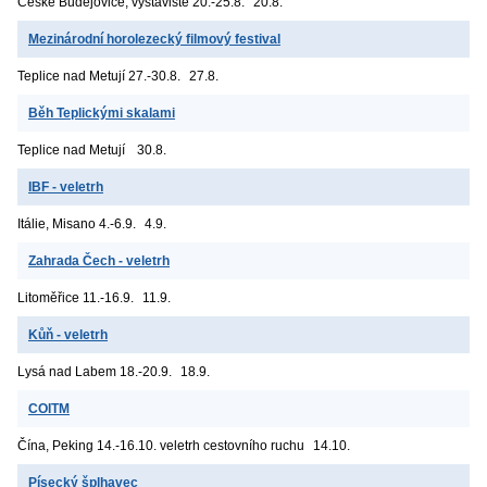
České Budějovice, výstaviště
20.-25.8.
20.8.
Mezinárodní horolezecký filmový festival
Teplice nad Metují
27.-30.8.
27.8.
Běh Teplickými skalami
Teplice nad Metují
30.8.
IBF - veletrh
Itálie, Misano
4.-6.9.
4.9.
Zahrada Čech - veletrh
Litoměřice
11.-16.9.
11.9.
Kůň - veletrh
Lysá nad Labem
18.-20.9.
18.9.
COITM
Čína, Peking
14.-16.10. veletrh cestovního ruchu
14.10.
Písecký šplhavec