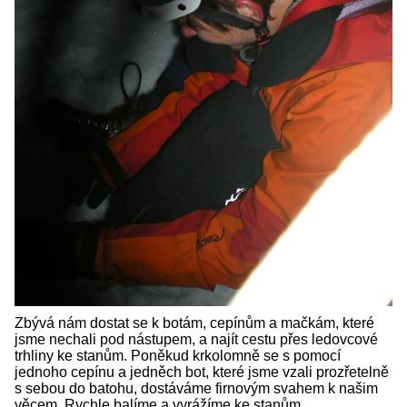
Zbývá nám dostat se k botám, cepínům a mačkám, které
jsme nechali pod nástupem, a najít cestu přes ledovcové
trhliny ke stanům. Poněkud krkolomně se s pomocí
jednoho cepínu a jedněch bot, které jsme vzali prozřetelně
s sebou do batohu, dostáváme firnovým svahem k našim
věcem. Rychle balíme a vyrážíme ke stanům.