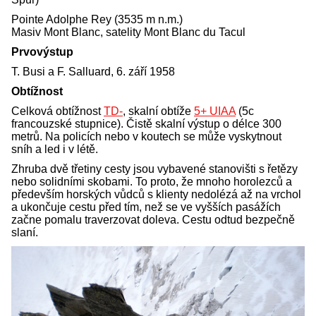
Pointe Adolphe Rey (3535 m n.m.)
Masiv Mont Blanc, satelity Mont Blanc du Tacul
Prvovýstup
T. Busi a F. Salluard, 6. září 1958
Obtížnost
Celková obtížnost
TD-
, skalní obtíže
5+ UIAA
(5c
francouzské stupnice). Čistě skalní výstup o délce 300
metrů. Na policích nebo v koutech se může vyskytnout
sníh a led i v létě.
Zhruba dvě třetiny cesty jsou vybavené stanovišti s řetězy
nebo solidními skobami. To proto, že mnoho horolezců a
především horských vůdců s klienty nedolézá až na vrchol
a ukončuje cestu před tím, než se ve vyšších pasážích
začne pomalu traverzovat doleva. Cestu odtud bezpečně
slaní.