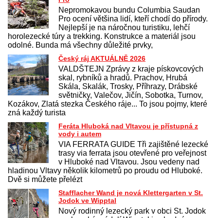
Nepromokavou bundu Columbia Saudan
Pro ocení většina lidí, kteří chodí do přírody.
Nejlepší je na náročnou turistiku, lehčí
horolezecké túry a trekking. Konstrukce a materiál jsou
odolné. Bunda má všechny důležité prvky,
Český ráj AKTUÁLNĚ 2026
VALDŠTEJN Zprávy z kraje pískovcových
skal, rybníků a hradů. Prachov, Hrubá
Skála, Skalák, Trosky, Příhrazy, Drábské
světničky, Valečov, Jičín, Sobotka, Turnov,
Kozákov, Zlatá stezka Českého ráje... To jsou pojmy, které
zná každý turista
Feráta Hluboká nad Vltavou je přístupná z
vody i autem
VIA FERRATA GUIDE Tři zajištěné lezecké
trasy via ferrata jsou otevřené pro veřejnost
v Hluboké nad Vltavou. Jsou vedeny nad
hladinou Vltavy několik kilometrů po proudu od Hluboké.
Dvě si můžete přelézt
Stafflacher Wand je nová Klettergarten v St.
Jodok ve Wipptal
Nový rodinný lezecký park v obci St. Jodok