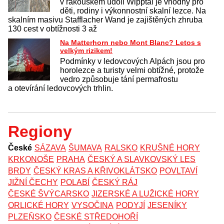
v rakouském údolí Wipptal je vhodný pro
děti, rodiny i výkonnostní skalní lezce. Na
skalním masivu Stafflacher Wand je zajištěných zhruba
130 cest v obtížnosti 3 až
Na Matterhorn nebo Mont Blanc? Letos s
velkým rizikem!
Podmínky v ledovcových Alpách jsou pro
horolezce a turisty velmi obtížné, protože
vedro způsobuje tání permafrostu
a otevírání ledovcových trhlin.
Regiony
České
SÁZAVA
ŠUMAVA
RALSKO
KRUŠNÉ HORY
KRKONOŠE
PRAHA
ČESKÝ A SLAVKOVSKÝ LES
BRDY
ČESKÝ KRAS A KŘIVOKLÁTSKO
POVLTAVÍ
JIŽNÍ ČECHY
POLABÍ
ČESKÝ RÁJ
ČESKÉ ŠVÝCARSKO
JIZERSKÉ A LUŽICKÉ HORY
ORLICKÉ HORY
VYSOČINA
PODYJÍ
JESENÍKY
PLZEŇSKO
ČESKÉ STŘEDOHOŘÍ