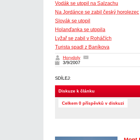
Vodák se utopil na Salzachu
Na Jordánce se zabil český horolezec
Slovák se utopil
Holanďanka se utopila
Lyžař se zabil v Roháčích
Turista spadl z Baníkova
Horydoly
3/9/2007
SDÍLEJ:
Diskuze k článku
Celkem 0 příspěvků v diskuzi
Mont 