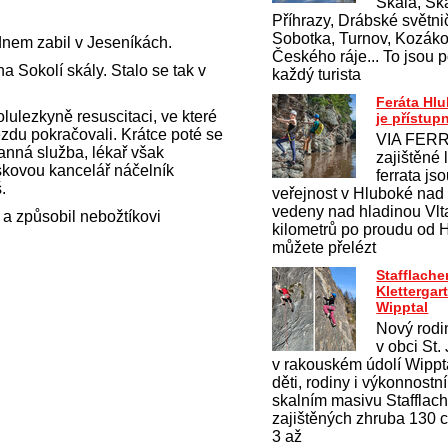
Skála, Ska
Příhrazy, Drábské světnič
Sobotka, Turnov, Kozákov
dnem zabil v Jeseníkách.
Českého ráje... To jsou p
a Sokolí skály. Stalo se tak v
každý turista
Feráta Hl
lulezkyně resuscitaci, ve které
je přístup
ezdu pokračovali. Krátce poté se
VIA FERR
anná služba, lékař však
zajištěné 
iskovou kancelář náčelník
ferrata js
.
veřejnost v Hluboké nad
vedeny nad hladinou Vlt
 a způsobil nebožtíkovi
kilometrů po proudu od 
můžete přelézt
Stafflache
Klettergar
Wipptal
Nový rodi
v obci St.
v rakouském údolí Wippt
děti, rodiny i výkonnostn
skalním masivu Stafflac
zajištěných zhruba 130 ce
3 až