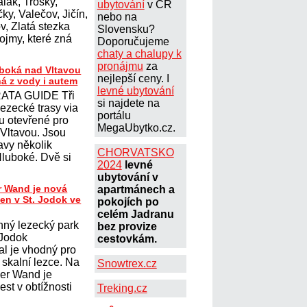
lák, Trosky,
ubytování
v ČR
ky, Valečov, Jičín,
nebo na
, Zlatá stezka
Slovensku?
ojmy, které zná
Doporučujeme
chaty a chalupy k
pronájmu
za
uboká nad Vltavou
nejlepší ceny. I
ná z vody i autem
levné ubytování
ATA GUIDE Tři
si najdete na
lezecké trasy via
portálu
ou otevřené pro
MegaUbytko.cz.
 Vltavou. Jsou
avy několik
CHORVATSKO
Hluboké. Dvě si
2024
levné
ubytování v
r Wand je nová
apartmánech a
ten v St. Jodok ve
pokojích po
celém Jadranu
nný lezecký park
bez provize
 Jodok
cestovkám.
al je vhodný pro
í skalní lezce. Na
Snowtrex.cz
her Wand je
st v obtížnosti
Treking.cz