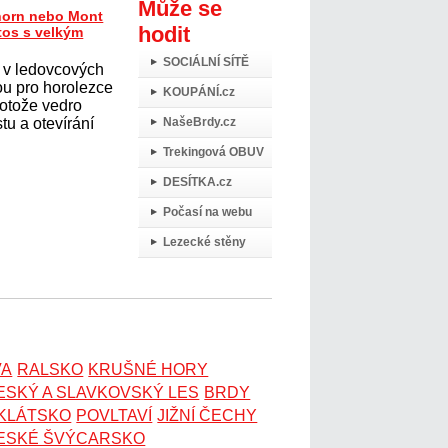
Může se
horn nebo Mont
hodit
tos s velkým
SOCIÁLNÍ SÍTĚ
 v ledovcových
ou pro horolezce
KOUPÁNÍ.cz
protože vedro
tu a otevírání
NašeBrdy.cz
Trekingová OBUV
DESÍTKA.cz
Počasí na webu
Lezecké stěny
VA
RALSKO
KRUŠNÉ HORY
ESKÝ A SLAVKOVSKÝ LES
BRDY
OKLÁTSKO
POVLTAVÍ
JIŽNÍ ČECHY
ESKÉ ŠVÝCARSKO