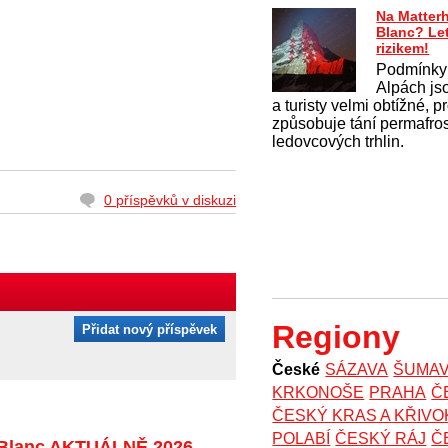
Na Matter
Blanc? Le
rizikem!
Podmínky
Alpách js
a turisty velmi obtížné, 
způsobuje tání permafros
ledovcových trhlin.
0 příspěvků v diskuzi
Regiony
Přidat nový příspěvek
České
SÁZAVA
ŠUMA
KRKONOŠE
PRAHA
Č
ČESKÝ KRAS A KŘIV
POLABÍ
ČESKÝ RÁJ
Č
Blanc AKTUÁLNĚ 2026