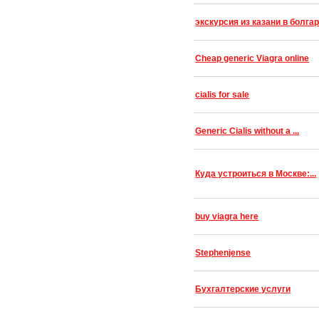
экскурсия из казани в болга
Cheap generic Viagra online
cialis for sale
Generic Cialis without a ...
Куда устроиться в Москве:...
buy viagra here
Stephenjense
Бухгалтерские услуги