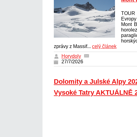
TOUR 
Evrop
Mont B
horolez
paragl
horský
zprávy z Massif...
celý článek
Horydoly
27/7/2026
Dolomity a Julské Alpy 20
Vysoké Tatry AKTUÁLNĚ 