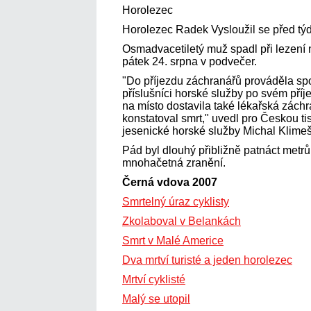
Horolezec
Horolezec Radek Vysloužil se před tý
Osmadvacetiletý muž spadl při lezení n
pátek 24. srpna v podvečer.
"Do příjezdu záchranářů prováděla spo
příslušníci horské služby po svém příj
na místo dostavila také lékařská záchr
konstatoval smrt," uvedl pro Českou t
jesenické horské služby Michal Klimeš
Pád byl dlouhý přibližně patnáct metrů
mnohačetná zranění.
Černá vdova 2007
Smrtelný úraz cyklisty
Zkolaboval v Belankách
Smrt v Malé Americe
Dva mrtví turisté a jeden horolezec
Mrtví cyklisté
Malý se utopil