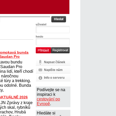
uživatel
heslo
romokavá bunda
Saudan Pro
avou bundu
Napsat článek
 Saudan Pro
Napište nám
na lidí, kteří chodí
na náročnou
Info o serveru
ké túry a trekking.
sou odolné. Bunda
Podívejte se na
y,
inspiraci k
 AKTUÁLNĚ 2026
cestování po
N Zprávy z kraje
Evropě
.
ých skal, rybníků
Prachov, Hrubá
Hledáte si