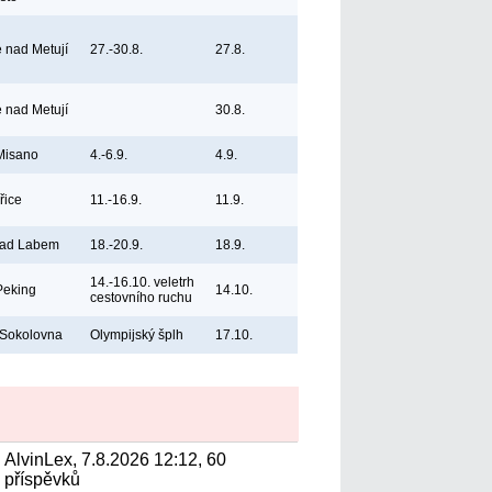
e nad Metují
27.-30.8.
27.8.
e nad Metují
30.8.
 Misano
4.-6.9.
4.9.
řice
11.-16.9.
11.9.
nad Labem
18.-20.9.
18.9.
14.-16.10. veletrh
Peking
14.10.
cestovního ruchu
 Sokolovna
Olympijský šplh
17.10.
AlvinLex, 7.8.2026 12:12, 60
příspěvků