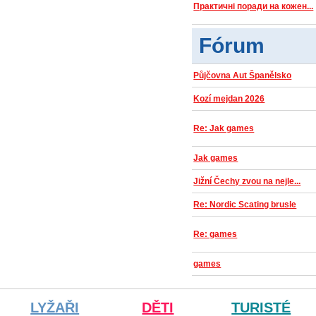
Практичні поради на кожен...
Fórum
Půjčovna Aut Španělsko
Kozí mejdan 2026
Re: Jak games
Jak games
Jižní Čechy zvou na nejle...
Re: Nordic Scating brusle
Re: games
games
LYŽAŘI
DĚTI
TURISTÉ