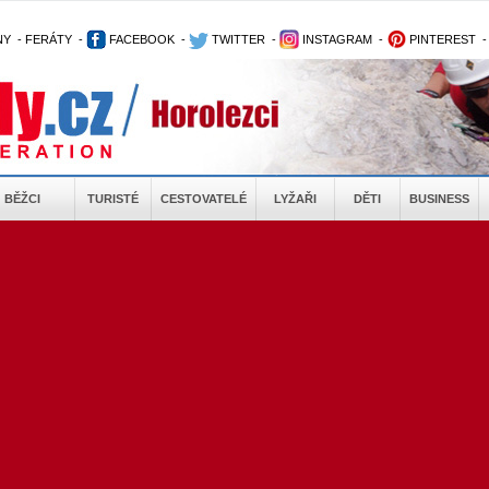
NY
-
FERÁTY
-
FACEBOOK
-
TWITTER
-
INSTAGRAM
-
PINTEREST
BĚŽCI
TURISTÉ
CESTOVATELÉ
LYŽAŘI
DĚTI
BUSINESS