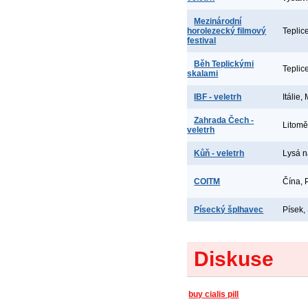
Mezinárodní
horolezecký filmový
Teplic
festival
Běh Teplickými
Teplic
skalami
IBF - veletrh
Itálie,
Zahrada Čech -
Litomě
veletrh
Kůň - veletrh
Lysá 
COITM
Čína, 
Písecký šplhavec
Písek,
Diskuse
buy cialis pill