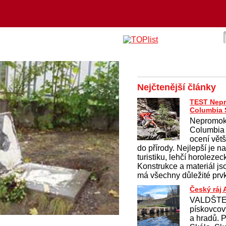
Nejčtenější články
TEST Nep
Columbia 
Nepromok
Columbia
ocení větši
do přírody. Nejlepší je 
turistiku, lehčí horolezec
Konstrukce a materiál j
má všechny důležité prvk
Český ráj
VALDŠTEJ
pískovcov
a hradů. 