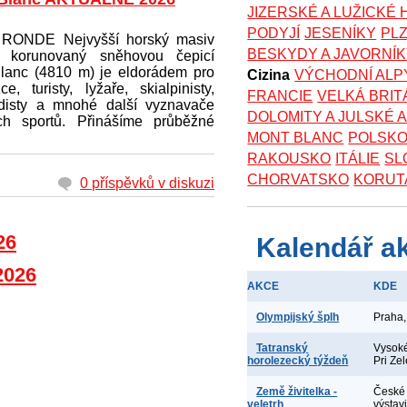
JIZERSKÉ A LUŽICKÉ
PODYJÍ
JESENÍKY
PL
RONDE Nejvyšší horský masiv
BESKYDY A JAVORNÍ
y korunovaný sněhovou čepicí
lanc (4810 m) je eldorádem pro
Cizina
VÝCHODNÍ ALP
ce, turisty, lyžaře, skialpinisty,
FRANCIE
VELKÁ BRIT
idisty a mnohé další vyznavače
DOLOMITY A JULSKÉ 
ch sportů. Přinášíme průběžné
MONT BLANC
POLSK
RAKOUSKO
ITÁLIE
SL
CHORVATSKO
KORUT
0 příspěvků v diskuzi
26
Kalendář a
2026
AKCE
KDE
Olympijský šplh
Praha,
Tatranský
Vysoké
horolezecký týždeň
Pri Ze
Země živitelka -
České 
veletrh
výstav