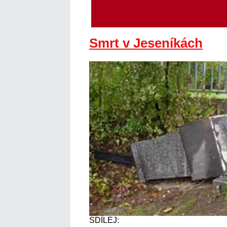
Smrt v Jeseníkách
SDÍLEJ: