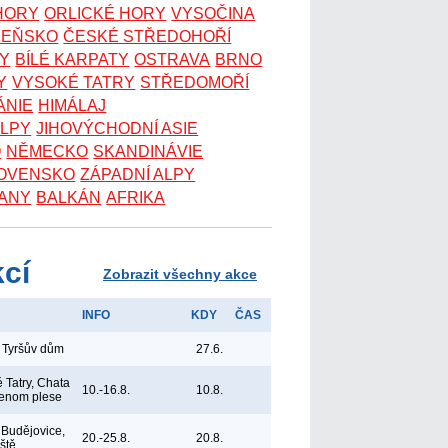
 HORY
ORLICKÉ HORY
VYSOČINA
ZEŇSKO
ČESKÉ STŘEDOHOŘÍ
KY
BÍLÉ KARPATY
OSTRAVA
BRNO
Y
VYSOKÉ TATRY
STŘEDOMOŘÍ
ÁNIE
HIMÁLAJ
ALPY
JIHOVÝCHODNÍ ASIE
O
NĚMECKO
SKANDINÁVIE
OVENSKO
ZÁPADNÍ ALPY
ANY
BALKÁN
AFRIKA
kcí
Zobrazit všechny akce
INFO
KDY
ČAS
 Tyršův dům
27.6.
 Tatry, Chata
10.-16.8.
10.8.
lenom plese
Budějovice,
20.-25.8.
20.8.
iště