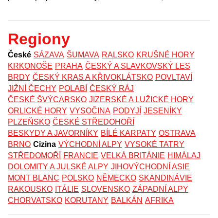
Regiony
České
SÁZAVA
ŠUMAVA
RALSKO
KRUŠNÉ HORY
KRKONOŠE
PRAHA
ČESKÝ A SLAVKOVSKÝ LES
BRDY
ČESKÝ KRAS A KŘIVOKLÁTSKO
POVLTAVÍ
JIŽNÍ ČECHY
POLABÍ
ČESKÝ RÁJ
ČESKÉ ŠVÝCARSKO
JIZERSKÉ A LUŽICKÉ HORY
ORLICKÉ HORY
VYSOČINA
PODYJÍ
JESENÍKY
PLZEŇSKO
ČESKÉ STŘEDOHOŘÍ
BESKYDY A JAVORNÍKY
BÍLÉ KARPATY
OSTRAVA
BRNO
Cizina
VÝCHODNÍ ALPY
VYSOKÉ TATRY
STŘEDOMOŘÍ
FRANCIE
VELKÁ BRITÁNIE
HIMÁLAJ
DOLOMITY A JULSKÉ ALPY
JIHOVÝCHODNÍ ASIE
MONT BLANC
POLSKO
NĚMECKO
SKANDINÁVIE
RAKOUSKO
ITÁLIE
SLOVENSKO
ZÁPADNÍ ALPY
CHORVATSKO
KORUTANY
BALKÁN
AFRIKA