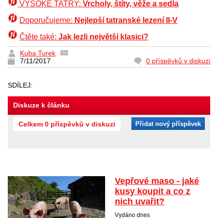
VYSOKÉ TATRY:
Vrcholy, štíty, věže a sedla
Doporučujeme:
Nejlepší tatranské lezení II-V
Čtěte také:
Jak lezli největší klasici?
Kuba Turek
7/11/2017
0 příspěvků v diskuzi
SDÍLEJ:
Diskuze k článku
Celkem 0 příspěvků v diskuzi
Přidat nový příspěvek
Vepřové maso - jaké
kusy koupit a co z
nich uvařit?
Vydáno dnes