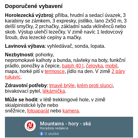
Doporučené vybavení
Horolezecká výzbroj
: přilba, hrudní a sedací úvazek, 3
karabiny se zámkem, 3 expresky, jistítko, lano 2x50 m, 3
delší smyčky, 2 prchačky, základní sada vklíněnců nebo
skob. Výstup ulehčí lezečky. V zimě navíc 1 ledovcový
šroub, dva lezecké cepíny a mačky.
Lavinová výbava
: vyhledávač, sonda, lopata.
Nezbytnosti
: pohorky,
nepromokavé kalhoty a bunda, návleky na boty, funkční
prádlo, ponožky a čepice,
batoh 40 l
,
čelovka
,
mobil
,
mapa, horké pití v
termosce
, jídlo na den. V zimě
2 páry
rukavic
.
Zdravotní potřeby
:
tmavé brýle
,
krém proti slunci
,
bivakovací pytel,
lékárnička
.
Může se hodit
: v létě trekkingové hole, v zimě
skialpinistické lyže nebo
sněžnice,
fotoaparát
nebo
kamera
.