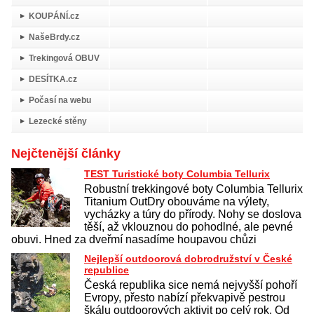
KOUPÁNÍ.cz
NašeBrdy.cz
Trekingová OBUV
DESÍTKA.cz
Počasí na webu
Lezecké stěny
Nejčtenější články
TEST Turistické boty Columbia Tellurix
Robustní trekkingové boty Columbia Tellurix
Titanium OutDry obouváme na výlety,
vycházky a túry do přírody. Nohy se doslova
těší, až vklouznou do pohodlné, ale pevné
obuvi. Hned za dveřmí nasadíme houpavou chůzi
Nejlepší outdoorová dobrodružství v České
republice
Česká republika sice nemá nejvyšší pohoří
Evropy, přesto nabízí překvapivě pestrou
škálu outdoorových aktivit po celý rok. Od