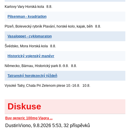
Karlovy Vary
Horská kola
8.8.
Pilsenman - kvadriatlon
Plzeň, Bolevecký rybník
Plavání, horské kolo, kajak, běh
8.8.
Vasaloppet - cyklomaraton
Švédsko, Mora
Horská kola
8.8.
Historický vojenský manévr
Německo, Bärnau, Historický park
8.-9.8.
8.8.
Tatranský horolezecký týždeň
Vysoké Tatry, Chata Pri Zelenom plese
10.-16.8.
10.8.
Diskuse
Buy generic 100mg Viagra ...
DustinViono, 9.8.2026 5:53, 32 příspěvků