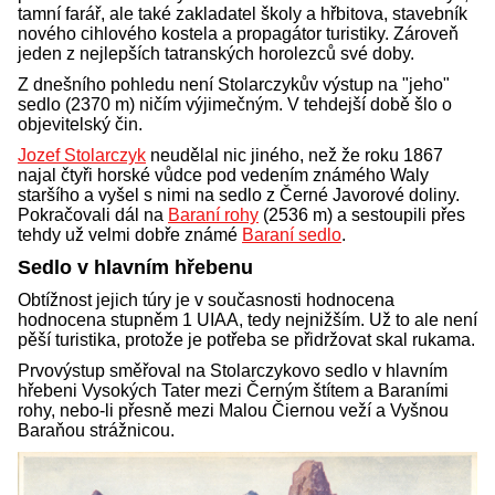
tamní farář, ale také zakladatel školy a hřbitova, stavebník
nového cihlového kostela a propagátor turistiky. Zároveň
jeden z nejlepších tatranských horolezců své doby.
Z dnešního pohledu není Stolarczykův výstup na "jeho"
sedlo (2370 m) ničím výjimečným. V tehdejší době šlo o
objevitelský čin.
Jozef Stolarczyk
neudělal nic jiného, než že roku 1867
najal čtyři horské vůdce pod vedením známého Waly
staršího a vyšel s nimi na sedlo z Černé Javorové doliny.
Pokračovali dál na
Baraní rohy
(2536 m) a sestoupili přes
tehdy už velmi dobře známé
Baraní sedlo
.
Sedlo v hlavním hřebenu
Obtížnost jejich túry je v současnosti hodnocena
hodnocena stupněm 1 UIAA, tedy nejnižším. Už to ale není
pěší turistika, protože je potřeba se přidržovat skal rukama.
Prvovýstup směřoval na Stolarczykovo sedlo v hlavním
hřebeni Vysokých Tater mezi Černým štítem a Baraními
rohy, nebo-li přesně mezi Malou Čiernou veží a Vyšnou
Baraňou strážnicou.