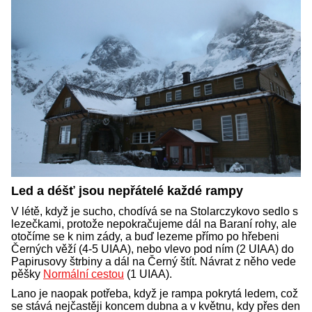
Led a déšť jsou nepřátelé každé rampy
V létě, když je sucho, chodívá se na Stolarczykovo sedlo s
lezečkami, protože nepokračujeme dál na Baraní rohy, ale
otočíme se k nim zády, a buď lezeme přímo po hřebeni
Černých věží (4-5 UIAA), nebo vlevo pod ním (2 UIAA) do
Papirusovy štrbiny a dál na Černý štít. Návrat z něho vede
pěšky
Normální cestou
(1 UIAA).
Lano je naopak potřeba, když je rampa pokrytá ledem, což
se stává nejčastěji koncem dubna a v květnu, kdy přes den