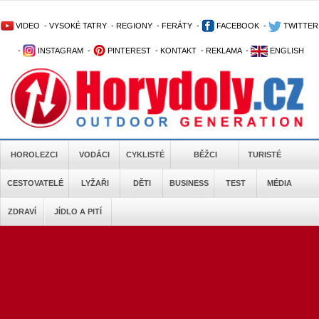
VIDEO
-
VYSOKÉ TATRY
-
REGIONY
-
FERÁTY
-
FACEBOOK
-
TWITTER
-
INSTAGRAM
-
PINTEREST
-
KONTAKT
-
REKLAMA
-
ENGLISH
HOROLEZCI
VODÁCI
CYKLISTÉ
BĚŽCI
TURISTÉ
CESTOVATELÉ
LYŽAŘI
DĚTI
BUSINESS
TEST
MÉDIA
ZDRAVÍ
JÍDLO A PITÍ