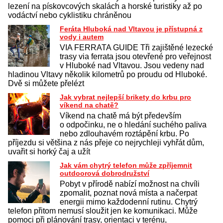
lezení na pískovcových skalách a horské turistiky až po
vodáctví nebo cyklistiku chráněnou
Feráta Hluboká nad Vltavou je přístupná z
vody i autem
VIA FERRATA GUIDE Tři zajištěné lezecké
trasy via ferrata jsou otevřené pro veřejnost
v Hluboké nad Vltavou. Jsou vedeny nad
hladinou Vltavy několik kilometrů po proudu od Hluboké.
Dvě si můžete přelézt
Jak vybrat nejlepší brikety do krbu pro
víkend na chatě?
Víkend na chatě má být především
o odpočinku, ne o hledání suchého paliva
nebo zdlouhavém roztápění krbu. Po
příjezdu si většina z nás přeje co nejrychleji vyhřát dům,
uvařit si horký čaj a užít
Jak vám chytrý telefon může zpříjemnit
outdoorová dobrodružství
Pobyt v přírodě nabízí možnost na chvíli
zpomalit, poznat nová místa a načerpat
energii mimo každodenní rutinu. Chytrý
telefon přitom nemusí sloužit jen ke komunikaci. Může
pomoci při plánování trasy, orientaci v terénu,