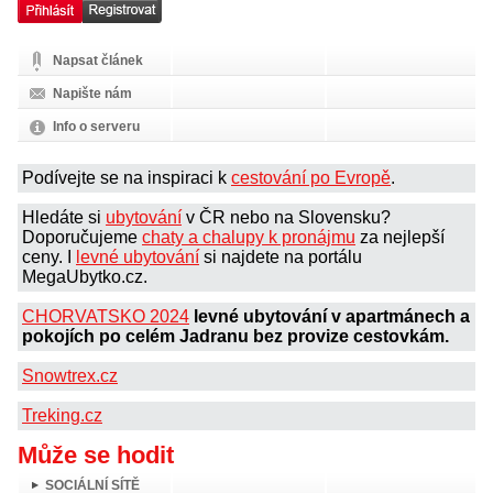
Napsat článek
Napište nám
Info o serveru
Podívejte se na inspiraci k
cestování po Evropě
.
Hledáte si
ubytování
v ČR nebo na Slovensku?
Doporučujeme
chaty a chalupy k pronájmu
za nejlepší
ceny. I
levné ubytování
si najdete na portálu
MegaUbytko.cz.
CHORVATSKO 2024
levné ubytování v apartmánech a
pokojích po celém Jadranu bez provize cestovkám.
Snowtrex.cz
Treking.cz
Může se hodit
SOCIÁLNÍ SÍTĚ