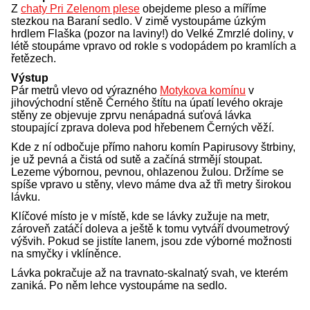
Z
chaty Pri Zelenom plese
obejdeme pleso a míříme
stezkou na Baraní sedlo. V zimě vystoupáme úzkým
hrdlem Flaška (pozor na laviny!) do Velké Zmrzlé doliny, v
létě stoupáme vpravo od rokle s vodopádem po kramlích a
řetězech.
Výstup
Pár metrů vlevo od výrazného
Motykova komínu
v
jihovýchodní stěně Černého štítu na úpatí levého okraje
stěny ze objevuje zprvu nenápadná suťová lávka
stoupající zprava doleva pod hřebenem Černých věží.
Kde z ní odbočuje přímo nahoru komín Papirusovy štrbiny,
je už pevná a čistá od sutě a začíná strmějí stoupat.
Lezeme výbornou, pevnou, ohlazenou žulou. Držíme se
spíše vpravo u stěny, vlevo máme dva až tři metry širokou
lávku.
Klíčové místo je v místě, kde se lávky zužuje na metr,
zároveň zatáčí doleva a ještě k tomu vytváří dvoumetrový
výšvih. Pokud se jistíte lanem, jsou zde výborné možnosti
na smyčky i vklíněnce.
Lávka pokračuje až na travnato-skalnatý svah, ve kterém
zaniká. Po něm lehce vystoupáme na sedlo.