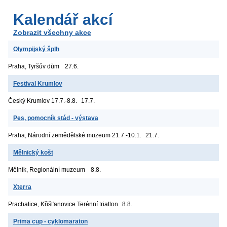
Kalendář akcí
Zobrazit všechny akce
Olympijský šplh
Praha, Tyršův dům
27.6.
Festival Krumlov
Český Krumlov
17.7.-8.8.
17.7.
Pes, pomocník stád - výstava
Praha, Národní zemědělské muzeum
21.7.-10.1.
21.7.
Mělnický košt
Mělník, Regionální muzeum
8.8.
Xterra
Prachatice, Křišťanovice
Terénní triatlon
8.8.
Prima cup - cyklomaraton