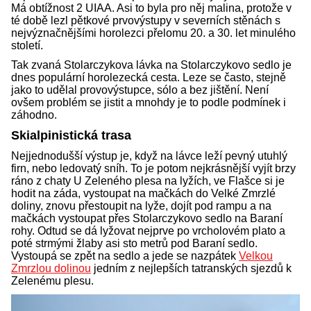
Má obtížnost 2 UIAA. Asi to byla pro něj malina, protože v
té době lezl pětkové prvovýstupy v severních stěnách s
nejvýznačnějšími horolezci přelomu 20. a 30. let minulého
století.
Tak zvaná Stolarczykova lávka na Stolarczykovo sedlo je
dnes populární horolezecká cesta. Leze se často, stejně
jako to udělal provovýstupce, sólo a bez jištění. Není
ovšem problém se jistit a mnohdy je to podle podmínek i
záhodno.
Skialpinistická trasa
Nejjednodušší výstup je, když na lávce leží pevný utuhlý
firn, nebo ledovatý sníh. To je potom nejkrásnější vyjít brzy
ráno z chaty U Zeleného plesa na lyžích, ve Flašce si je
hodit na záda, vystoupat na mačkách do Velké Zmrzlé
doliny, znovu přestoupit na lyže, dojít pod rampu a na
mačkách vystoupat přes Stolarczykovo sedlo na Baraní
rohy. Odtud se dá lyžovat nejprve po vrcholovém plato a
poté strmými žlaby asi sto metrů pod Baraní sedlo.
Vystoupá se zpět na sedlo a jede se nazpátek
Velkou
Zmrzlou dolinou
jedním z nejlepších tatranských sjezdů k
Zelenému plesu.