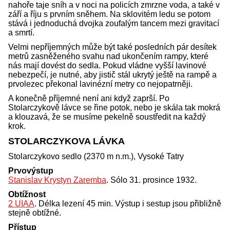
nahoře taje sníh a v noci na policích zmrzne voda, a také v
září a říju s prvním sněhem. Na sklovitém ledu se potom
stává i jednoduchá dvojka zoufalým tancem mezi gravitací
a smrtí.
Velmi nepříjemných může být také posledních pár desítek
metrů zasněženého svahu nad ukončením rampy, které
nás mají dovést do sedla. Pokud vládne vyšší lavinové
nebezpečí, je nutné, aby jistič stál ukrytý ještě na rampě a
prvolezec překonal lavinézní metry co nejopatrněji.
A konečně příjemné není ani když zaprší. Po
Stolarczykově lávce se řine potok, nebo je skála tak mokrá
a klouzavá, že se musíme pekelně soustředit na každý
krok.
STOLARCZYKOVA LÁVKA
Stolarczykovo sedlo (2370 m n.m.), Vysoké Tatry
Prvovýstup
Stanislav Krystyn Zaremba
. Sólo 31. prosince 1932.
Obtížnost
2 UIAA
. Délka lezení 45 min. Výstup i sestup jsou přibližně
stejně obtížné.
Přístup