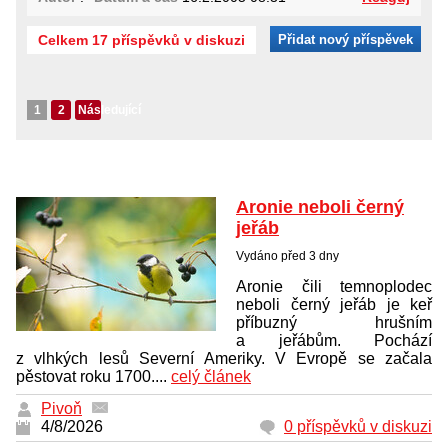
Celkem 17 příspěvků v diskuzi
Přidat nový příspěvek
1
2
Následující
Aronie neboli černý
jeřáb
Vydáno před 3 dny
Aronie čili temnoplodec
neboli černý jeřáb je keř
příbuzný hrušním
a jeřábům. Pochází
z vlhkých lesů Severní Ameriky. V Evropě se začala
pěstovat roku 1700....
celý článek
Pivoň
4/8/2026
0 příspěvků v diskuzi