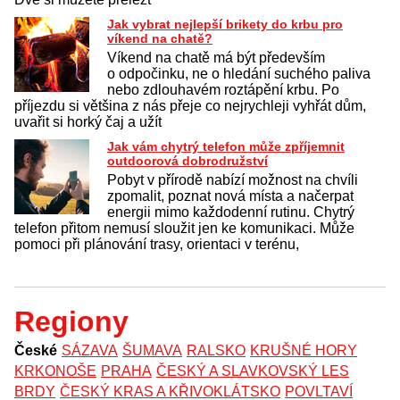
Jak vybrat nejlepší brikety do krbu pro
víkend na chatě?
Víkend na chatě má být především
o odpočinku, ne o hledání suchého paliva
nebo zdlouhavém roztápění krbu. Po
příjezdu si většina z nás přeje co nejrychleji vyhřát dům,
uvařit si horký čaj a užít
Jak vám chytrý telefon může zpříjemnit
outdoorová dobrodružství
Pobyt v přírodě nabízí možnost na chvíli
zpomalit, poznat nová místa a načerpat
energii mimo každodenní rutinu. Chytrý
telefon přitom nemusí sloužit jen ke komunikaci. Může
pomoci při plánování trasy, orientaci v terénu,
Regiony
České
SÁZAVA
ŠUMAVA
RALSKO
KRUŠNÉ HORY
KRKONOŠE
PRAHA
ČESKÝ A SLAVKOVSKÝ LES
BRDY
ČESKÝ KRAS A KŘIVOKLÁTSKO
POVLTAVÍ