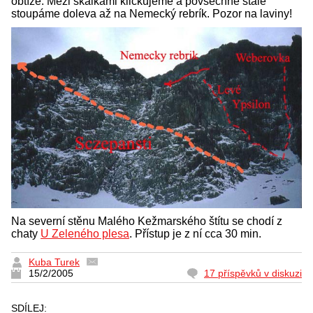
obtíže. Mezi skalkami kličkujeme a povšechně stále
stoupáme doleva až na Nemecký rebrík. Pozor na laviny!
Na severní stěnu Malého Kežmarského štítu se chodí z
chaty
U Zeleného plesa
. Přístup je z ní cca 30 min.
Kuba Turek
15/2/2005
17 příspěvků v diskuzi
SDÍLEJ: