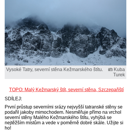
Vysoké Tatry, severní stěna Kežmarského štítu.
Kuba
Turek
TOPO: Malý Kežmarský štít, severní stěna, Szczepaňští
SDÍLEJ:
První průstup severními srázy nejvyšší tatranské stěny se
podařil jakoby mimochodem. Nesměřuje přímo na vrchol
severní stěny Malého Kežmarského štítu, vyhýbá se
nejtěžším místům a vede v poměrně dobré skále. Užijte si
ho!