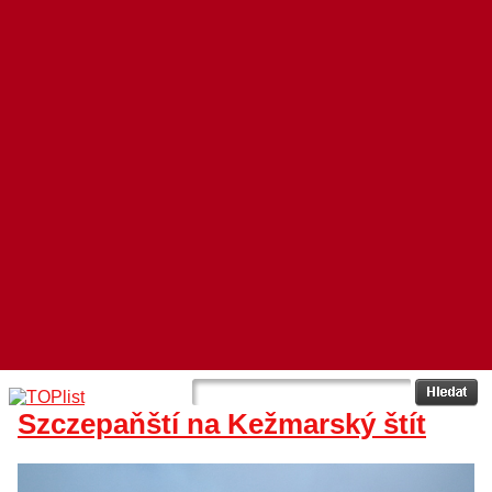
Szczepaňští na Kežmarský štít