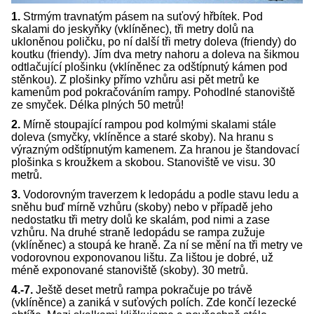
1.
Strmým travnatým pásem na suťový hřbítek. Pod
skalami do jeskyňky (vklíněnec), tři metry dolů na
ukloněnou poličku, po ní další tři metry doleva (friendy) do
koutku (friendy). Jím dva metry nahoru a doleva na šikmou
odtlačující plošinku (vklíněnec za odštípnutý kámen pod
stěnkou). Z plošinky přímo vzhůru asi pět metrů ke
kamenům pod pokračováním rampy. Pohodlné stanoviště
ze smyček. Délka plných 50 metrů!
2.
Mírně stoupající rampou pod kolmými skalami stále
doleva (smyčky, vklíněnce a staré skoby). Na hranu s
výrazným odštípnutým kamenem. Za hranou je štandovací
plošinka s kroužkem a skobou. Stanoviště ve visu. 30
metrů.
3.
Vodorovným traverzem k ledopádu a podle stavu ledu a
sněhu buď mírně vzhůru (skoby) nebo v případě jeho
nedostatku tři metry dolů ke skalám, pod nimi a zase
vzhůru. Na druhé straně ledopádu se rampa zužuje
(vklíněnec) a stoupá ke hraně. Za ní se mění na tři metry ve
vodorovnou exponovanou lištu. Za lištou je dobré, už
méně exponované stanoviště (skoby). 30 metrů.
4.-7.
Ještě deset metrů rampa pokračuje po trávě
(vklíněnce) a zaniká v suťových polích. Zde končí lezecké