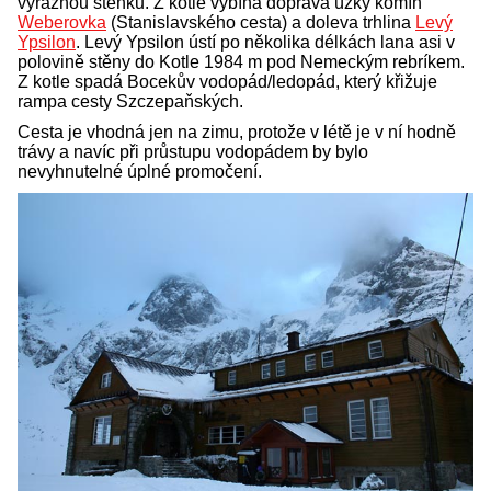
výraznou stěnku. Z kotle vybíhá doprava úzký komín
Weberovka
(Stanislavského cesta) a doleva trhlina
Levý
Ypsilon
. Levý Ypsilon ústí po několika délkách lana asi v
polovině stěny do Kotle 1984 m pod Nemeckým rebríkem.
Z kotle spadá Bocekův vodopád/ledopád, který křižuje
rampa cesty Szczepaňských.
Cesta je vhodná jen na zimu, protože v létě je v ní hodně
trávy a navíc při průstupu vodopádem by bylo
nevyhnutelné úplné promočení.