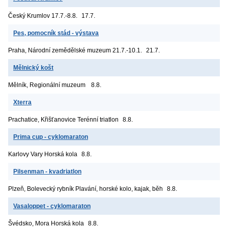
Český Krumlov
17.7.-8.8.
17.7.
Pes, pomocník stád - výstava
Praha, Národní zemědělské muzeum
21.7.-10.1.
21.7.
Mělnický košt
Mělník, Regionální muzeum
8.8.
Xterra
Prachatice, Křišťanovice
Terénní triatlon
8.8.
Prima cup - cyklomaraton
Karlovy Vary
Horská kola
8.8.
Pilsenman - kvadriatlon
Plzeň, Bolevecký rybník
Plavání, horské kolo, kajak, běh
8.8.
Vasaloppet - cyklomaraton
Švédsko, Mora
Horská kola
8.8.