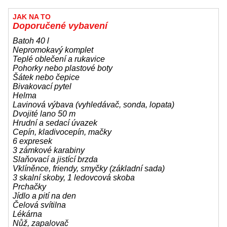
JAK NA TO
Doporučené vybavení
Batoh 40 l
Nepromokavý komplet
Teplé oblečení a rukavice
Pohorky nebo plastové boty
Šátek nebo čepice
Bivakovací pytel
Helma
Lavinová výbava (vyhledávač, sonda, lopata)
Dvojité lano 50 m
Hrudní a sedací úvazek
Cepín, kladivocepín, mačky
6 expresek
3 zámkové karabiny
Slaňovací a jistící brzda
Vklíněnce, friendy, smyčky (základní sada)
3 skalní skoby, 1 ledovcová skoba
Prchačky
Jídlo a pití na den
Čelová svítilna
Lékárna
Nůž, zapalovač