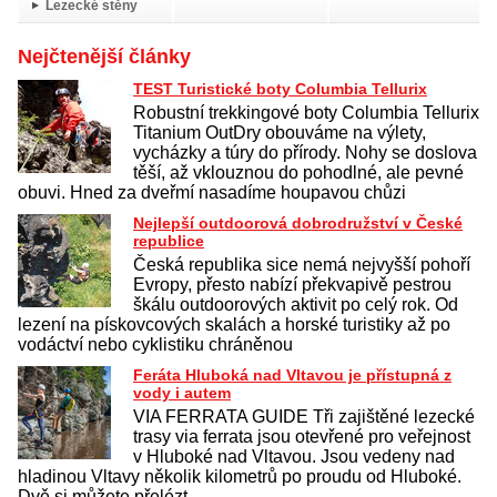
Lezecké stěny
Nejčtenější články
TEST Turistické boty Columbia Tellurix
Robustní trekkingové boty Columbia Tellurix
Titanium OutDry obouváme na výlety,
vycházky a túry do přírody. Nohy se doslova
těší, až vklouznou do pohodlné, ale pevné
obuvi. Hned za dveřmí nasadíme houpavou chůzi
Nejlepší outdoorová dobrodružství v České
republice
Česká republika sice nemá nejvyšší pohoří
Evropy, přesto nabízí překvapivě pestrou
škálu outdoorových aktivit po celý rok. Od
lezení na pískovcových skalách a horské turistiky až po
vodáctví nebo cyklistiku chráněnou
Feráta Hluboká nad Vltavou je přístupná z
vody i autem
VIA FERRATA GUIDE Tři zajištěné lezecké
trasy via ferrata jsou otevřené pro veřejnost
v Hluboké nad Vltavou. Jsou vedeny nad
hladinou Vltavy několik kilometrů po proudu od Hluboké.
Dvě si můžete přelézt