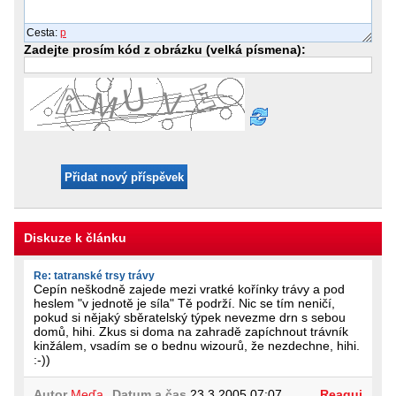
Cesta
:
p
Zadejte prosím kód z obrázku (velká písmena):
Přidat nový příspěvek
Diskuze k článku
Re: tatranské trsy trávy
Cepín neškodně zajede mezi vratké kořínky trávy a pod
heslem "v jednotě je síla" Tě podrží. Nic se tím neničí,
pokud si nějaký sběratelský týpek nevezme drn s sebou
domů, hihi. Zkus si doma na zahradě zapíchnout trávník
kinžálem, vsadím se o bednu wizourů, že nezdechne, hihi.
:-))
Autor
Meďa
Datum a čas
23.3.2005 07:07
Reaguj