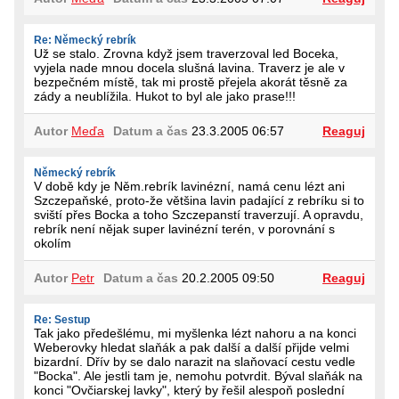
Re: Německý rebrík
Už se stalo. Zrovna když jsem traverzoval led Boceka,
vyjela nade mnou docela slušná lavina. Traverz je ale v
bezpečném místě, tak mi prostě přejela akorát těsně za
zády a neublížila. Hukot to byl ale jako prase!!!
Autor
Meďa
Datum a čas
23.3.2005 06:57
Reaguj
Německý rebrík
V době kdy je Něm.rebrík lavinézní, namá cenu lézt ani
Szczepaňské, proto-že většina lavin padající z rebríku si to
sviští přes Bocka a toho Szczepanstí traverzují. A opravdu,
rebrík není nějak super lavinézní terén, v porovnání s
okolím
Autor
Petr
Datum a čas
20.2.2005 09:50
Reaguj
Re: Sestup
Tak jako předešlému, mi myšlenka lézt nahoru a na konci
Weberovky hledat slaňák a pak další a další přijde velmi
bizardní. Dřív by se dalo narazit na slaňovací cestu vedle
"Bocka". Ale jestli tam je, nemohu potvrdit. Býval slaňák na
konci "Ovčiarskej lavky", který by řešil alespoň poslední