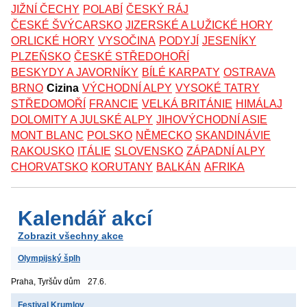
JIŽNÍ ČECHY
POLABÍ
ČESKÝ RÁJ
ČESKÉ ŠVÝCARSKO
JIZERSKÉ A LUŽICKÉ HORY
ORLICKÉ HORY
VYSOČINA
PODYJÍ
JESENÍKY
PLZEŇSKO
ČESKÉ STŘEDOHOŘÍ
BESKYDY A JAVORNÍKY
BÍLÉ KARPATY
OSTRAVA
BRNO
Cizina
VÝCHODNÍ ALPY
VYSOKÉ TATRY
STŘEDOMOŘÍ
FRANCIE
VELKÁ BRITÁNIE
HIMÁLAJ
DOLOMITY A JULSKÉ ALPY
JIHOVÝCHODNÍ ASIE
MONT BLANC
POLSKO
NĚMECKO
SKANDINÁVIE
RAKOUSKO
ITÁLIE
SLOVENSKO
ZÁPADNÍ ALPY
CHORVATSKO
KORUTANY
BALKÁN
AFRIKA
Kalendář akcí
Zobrazit všechny akce
Olympijský šplh
Praha, Tyršův dům
27.6.
Festival Krumlov