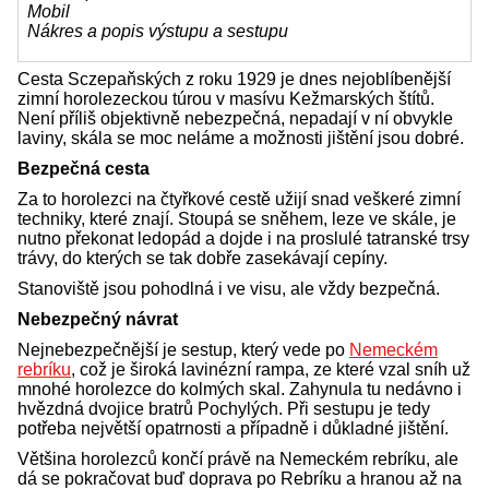
Mobil
Nákres a popis výstupu a sestupu
Cesta Sczepaňských z roku 1929 je dnes nejoblíbenější
zimní horolezeckou túrou v masívu Kežmarských štítů.
Není příliš objektivně nebezpečná, nepadají v ní obvykle
laviny, skála se moc neláme a možnosti jištění jsou dobré.
Bezpečná cesta
Za to horolezci na čtyřkové cestě užijí snad veškeré zimní
techniky, které znají. Stoupá se sněhem, leze ve skále, je
nutno překonat ledopád a dojde i na proslulé tatranské trsy
trávy, do kterých se tak dobře zasekávají cepíny.
Stanoviště jsou pohodlná i ve visu, ale vždy bezpečná.
Nebezpečný návrat
Nejnebezpečnější je sestup, který vede po
Nemeckém
rebríku
, což je široká lavinézní rampa, ze které vzal sníh už
mnohé horolezce do kolmých skal. Zahynula tu nedávno i
hvězdná dvojice bratrů Pochylých. Při sestupu je tedy
potřeba největší opatrnosti a případně i důkladné jištění.
Většina horolezců končí právě na Nemeckém rebríku, ale
dá se pokračovat buď doprava po Rebríku a hranou až na