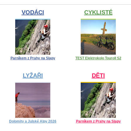
VODÁCI
CYKLISTÉ
Parníkem z Prahy na Slapy
TEST Elektrokolo Touroll S2
LYŽAŘI
DĚTI
Dolomity a Julské Alpy 2026
Parníkem z Prahy na Slapy