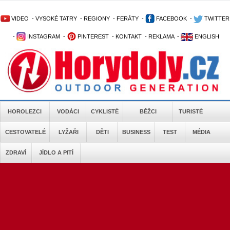
VIDEO
-
VYSOKÉ TATRY
-
REGIONY
-
FERÁTY
-
FACEBOOK
-
TWITTER
-
INSTAGRAM
-
PINTEREST
-
KONTAKT
-
REKLAMA
-
ENGLISH
HOROLEZCI
VODÁCI
CYKLISTÉ
BĚŽCI
TURISTÉ
CESTOVATELÉ
LYŽAŘI
DĚTI
BUSINESS
TEST
MÉDIA
ZDRAVÍ
JÍDLO A PITÍ