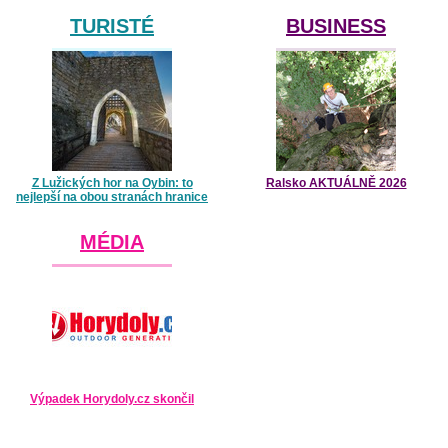
TURISTÉ
BUSINESS
Z Lužických hor na Oybin: to
Ralsko AKTUÁLNĚ 2026
nejlepší na obou stranách hranice
MÉDIA
Výpadek Horydoly.cz skončil