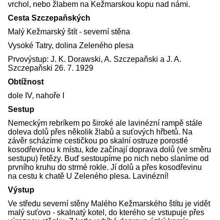
vrchol, nebo žlabem na Kežmarskou kopu nad námi.
Cesta Szczepaňských
Malý Kežmarský štít - severní stěna
Vysoké Tatry, dolina Zeleného plesa
Prvovýstup: J. K. Dorawski, A. Szczepaňski a J. A.
Szczepaňski 26. 7. 1929
Obtížnost
dole IV, nahoře I
Sestup
Nemeckým rebríkem po široké ale lavinézní rampě stále
doleva dolů přes několik žlabů a suťových hřbetů. Na
závěr scházíme cestičkou po skalní ostruze porostlé
kosodřevinou k místu, kde začínají doprava dolů (ve směru
sestupu) řetězy. Buď sestoupíme po nich nebo slaníme od
prvního kruhu do strmé rokle. Jí dolů a přes kosodřevinu
na cestu k chatě U Zeleného plesa. Lavinézní!
Výstup
Ve středu severní stěny Malého Kežmarského štítu je vidět
malý suťovo - skalnatý kotel, do kterého se vstupuje přes