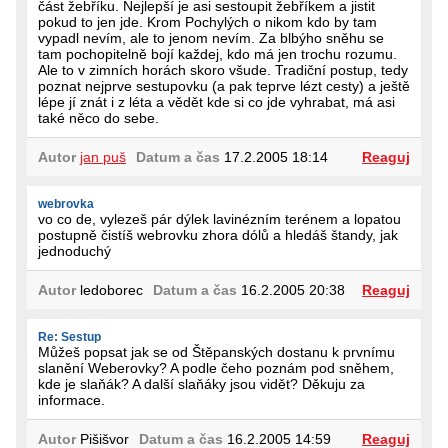
část žebříku. Nejlepší je asi sestoupit žebříkem a jistit
pokud to jen jde. Krom Pochylých o nikom kdo by tam
vypadl nevím, ale to jenom nevím. Za blbýho sněhu se
tam pochopitelně bojí každej, kdo má jen trochu rozumu.
Ale to v zimních horách skoro všude. Tradiční postup, tedy
poznat nejprve sestupovku (a pak teprve lézt cesty) a ještě
lépe jí znát i z léta a vědět kde si co jde vyhrabat, má asi
také něco do sebe.
Autor
jan puš
Datum a čas
17.2.2005 18:14
Reaguj
webrovka
vo co de, vylezeš pár dýlek lavinézním terénem a lopatou
postupně čistíš webrovku zhora dólů a hledáš štandy, jak
jednoduchý
Autor
ledoborec
Datum a čas
16.2.2005 20:38
Reaguj
Re: Sestup
Můžeš popsat jak se od Štěpanských dostanu k prvnímu
slanění Weberovky? A podle čeho poznám pod sněhem,
kde je slaňák? A další slaňáky jsou vidět? Děkuju za
informace.
Autor
Pišišvor
Datum a čas
16.2.2005 14:59
Reaguj