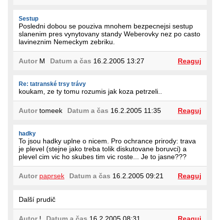
Sestup
Posledni dobou se pouziva mnohem bezpecnejsi sestup
slanenim pres vynytovany standy Weberovky nez po casto
lavineznim Nemeckym zebriku.
Autor
M
Datum a čas
16.2.2005 13:27
Reaguj
Re: tatranské trsy trávy
koukam, ze ty tomu rozumis jak koza petrzeli..
Autor
tomeek
Datum a čas
16.2.2005 11:35
Reaguj
hadky
To jsou hadky uplne o nicem. Pro ochrance prirody: trava
je plevel (stejne jako treba tolik diskutovane boruvci) a
plevel cim vic ho skubes tim vic roste... Je to jasne???
Autor
paprsek
Datum a čas
16.2.2005 09:21
Reaguj
Další prudič
Autor
!
Datum a čas
16.2.2005 08:31
Reaguj