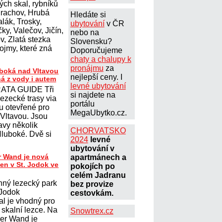
ých skal, rybníků
Prachov, Hrubá
Hledáte si
lák, Trosky,
ubytování
v ČR
ky, Valečov, Jičín,
nebo na
, Zlatá stezka
Slovensku?
ojmy, které zná
Doporučujeme
chaty a chalupy k
pronájmu
za
uboká nad Vltavou
nejlepší ceny. I
ná z vody i autem
levné ubytování
ATA GUIDE Tři
si najdete na
lezecké trasy via
portálu
ou otevřené pro
MegaUbytko.cz.
 Vltavou. Jsou
avy několik
CHORVATSKO
Hluboké. Dvě si
2024
levné
ubytování v
r Wand je nová
apartmánech a
ten v St. Jodok ve
pokojích po
celém Jadranu
nný lezecký park
bez provize
 Jodok
cestovkám.
al je vhodný pro
í skalní lezce. Na
Snowtrex.cz
her Wand je