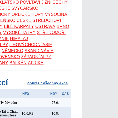
OKLÁTSKO
POVLTAVÍ
JIŽNÍ ČECHY
ESKÉ ŠVÝCARSKO
 HORY
ORLICKÉ HORY
VYSOČINA
ZEŇSKO
ČESKÉ STŘEDOHOŘÍ
KY
BÍLÉ KARPATY
OSTRAVA
BRNO
Y
VYSOKÉ TATRY
STŘEDOMOŘÍ
ÁNIE
HIMÁLAJ
ALPY
JIHOVÝCHODNÍ ASIE
O
NĚMECKO
SKANDINÁVIE
OVENSKO
ZÁPADNÍ ALPY
ANY
BALKÁN
AFRIKA
kcí
Zobrazit všechny akce
INFO
KDY
ČAS
 Tyršův dům
27.6.
 Tatry, Chata
10.-16.8.
10.8.
lenom plese