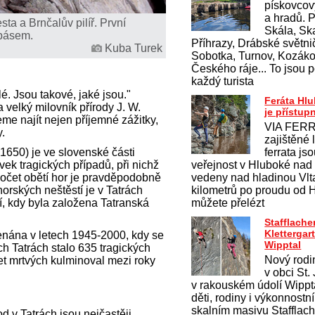
pískovcov
a hradů. 
sta a Brnčalův pilíř. První
Skála, Ska
 pásem.
Příhrazy, Drábské světnič
Kuba Turek
Sobotka, Turnov, Kozákov
Českého ráje... To jsou p
každý turista
é. Jsou takové, jaké jsou."
Feráta Hl
 velký milovník přírody J. W.
je přístup
e najít nejen příjemné zážitky,
VIA FERR
y.
zajištěné 
1650) je ve slovenské části
ferrata js
ek tragických případů, při nichž
veřejnost v Hluboké nad
 počet obětí hor je pravděpodobně
vedeny nad hladinou Vlt
horských neštěstí je v Tatrách
kilometrů po proudu od 
í, kdy byla založena Tatranská
můžete přelézt
Stafflache
Klettergar
nána v letech 1945-2000, kdy se
Wipptal
h Tatrách stalo 635 tragických
Nový rodi
čet mrtvých kulminoval mezi roky
v obci St.
v rakouském údolí Wippt
děti, rodiny i výkonnostn
skalním masivu Stafflac
d v Tatrách jsou nejčastěji