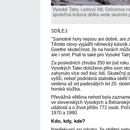
Vysoké Tatry, Ledový štít, Grószova ce
společná krásná délka vede skalním
SDÍLEJ:
"Samotné hory nejsou ani dobré, ani zl
Těmito slovy vyjádřil německý básník a
Goethe skutečnost, že na horách můžem
ale i smrt. Platí to také pro Vysoké Tatr
Za posledních zhruba 350 let (od roku 
Vysokých Tater doloženo přes osm stov
zahynulo více než tisíc lidí. Skutečný
vyšší, neboť podrobná statistika obětí 
vedena až od padesátých let 20. stolet
horská služba.
Převážná většina nehod byla zazname
ve slovenských Vysokých a Belianskýc
událostí a o život přišlo 772 osob. Po
1970 a 1990.
Kdo, kdy, kde?
Nepřekvapí asi nikoho, že obětmi neho