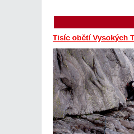
Tisíc obětí Vysokých T