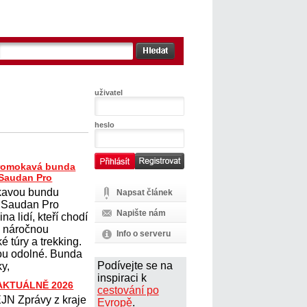
uživatel
heslo
romokavá bunda
Saudan Pro
avou bundu
Napsat článek
 Saudan Pro
Napište nám
na lidí, kteří chodí
na náročnou
Info o serveru
ké túry a trekking.
sou odolné. Bunda
Podívejte se na
y,
inspiraci k
 AKTUÁLNĚ 2026
cestování po
N Zprávy z kraje
Evropě
.