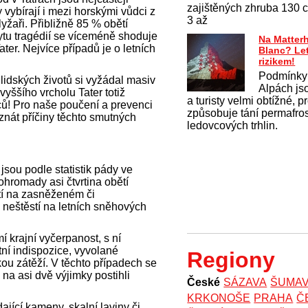
zajištěných zhruba 130 ce
y vybírají i mezi horskými vůdci z
3 až
yžaři. Přibližně 85 % obětí
ytu tragédií se víceméně shoduje
Na Matter
er. Nejvíce případů je o letních
Blanc? Le
rizikem!
Podmínky
 lidských životů si vyžádal masiv
Alpách js
vyššího vrcholu Tater totiž
a turisty velmi obtížné, 
zců! Pro naše poučení a prevenci
způsobuje tání permafros
 znát příčiny těchto smutných
ledovcových trhlin.
jsou podle statistik pády ve
ohromady asi čtvrtina obětí
tí na zasněženém či
 neštěstí na letních sněhových
í krajní vyčerpanost, s ní
tní indispozice, vyvolané
Regiony
ou zátěží. V těchto případech se
 na asi dvě výjimky postihli
České
SÁZAVA
ŠUMA
KRKONOŠE
PRAHA
Č
ající kameny, skalní laviny či