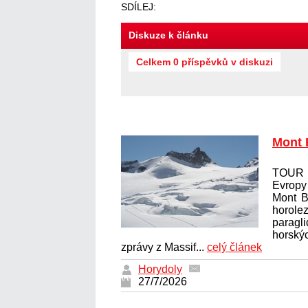
SDÍLEJ:
Diskuze k článku
Celkem 0 příspěvků v diskuzi
Mont 
TOUR 
Evrop
Mont B
horolez
paragl
horský
zprávy z Massif...
celý článek
Horydoly
27/7/2026