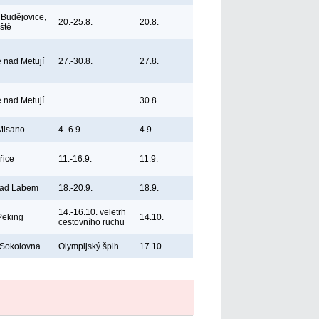
Budějovice,
20.-25.8.
20.8.
iště
e nad Metují
27.-30.8.
27.8.
e nad Metují
30.8.
 Misano
4.-6.9.
4.9.
řice
11.-16.9.
11.9.
nad Labem
18.-20.9.
18.9.
14.-16.10. veletrh
Peking
14.10.
cestovního ruchu
 Sokolovna
Olympijský šplh
17.10.