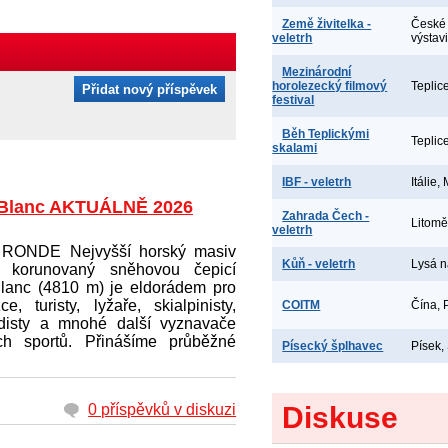
Země živitelka -
České 
veletrh
výstav
Mezinárodní
horolezecký filmový
Teplic
Přidat nový příspěvek
festival
Běh Teplickými
Teplic
skalami
IBF - veletrh
Itálie,
Blanc AKTUÁLNĚ 2026
Zahrada Čech -
Litomě
veletrh
RONDE Nejvyšší horský masiv
Kůň - veletrh
Lysá 
y korunovaný sněhovou čepicí
lanc (4810 m) je eldorádem pro
ce, turisty, lyžaře, skialpinisty,
COITM
Čína, 
idisty a mnohé další vyznavače
ch sportů. Přinášíme průběžné
Písecký šplhavec
Písek,
0 příspěvků v diskuzi
Diskuse