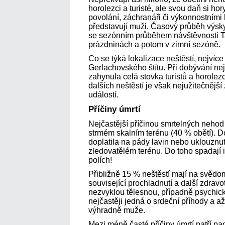
horolezci a turisté, ale svou daň si hor
povolání, záchranáři či výkonnostními l
představují muži. Časový průběh výsk
se sezónním průběhem návštěvnosti Tat
prázdninách a potom v zimní sezóně.
Co se týká lokalizace neštěstí, nejvíce
Gerlachovského štítu. Při dobývání nej
zahynula celá stovka turistů a horole
dalších neštěstí je však nejužitečnější
událostí.
Příčiny úmrtí
Nejčastější příčinou smrtelných nehod 
strmém skalním terénu (40 % obětí). D
doplatila na pády lavin nebo uklouznu
zledovatělém terénu. Do toho spadají i
polích!
Přibližně 15 % neštěstí mají na svědom
související prochladnutí a další zdravo
nezvyklou tělesnou, případně psychick
nejčastěji jedná o srdeční příhody a až
výhradně muže.
Mezi méně časté příčiny úmrtí patří pad