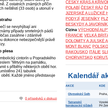
ČESKÝ KRAS A KŘIV
ně. Z ostatních známých příčin
POLABÍ
ČESKÝ RÁJ
Č
ch neštěstí (33 osob) a utonulí v
JIZERSKÉ A LUŽICKÉ
PODYJÍ
JESENÍKY
PL
strahu
BESKYDY A JAVORNÍ
ečí se nevyhýbají ani
Cizina
VÝCHODNÍ ALP
 známy případy smrtelných pádů
 občas zasáhne i zdánlivě
FRANCIE
VELKÁ BRIT
ou dokonce nebezpečnější právě
DOLOMITY A JULSKÉ 
ězy.
MONT BLANC
POLSK
o plesa
RAKOUSKO
ITÁLIE
SL
CHORVATSKO
KORUT
 symbolický cintorín u Popradského
heslem "Mrtvým na památku,
it s příběhy některých obětí hor.
ě umístěno 241 tabulek
Kalendář a
n obětí. Každé jméno představuje
AKCE
KDE
Olympijský šplh
Praha,
0 příspěvků v diskuzi
Tatranský
Vysoké
horolezecký týždeň
Pri Ze