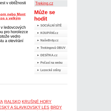
st v obtížnosti
Treking.cz
Může se
horn nebo Mont
hodit
tos s velkým
SOCIÁLNÍ SÍTĚ
 v ledovcových
ou pro horolezce
KOUPÁNÍ.cz
protože vedro
tu a otevírání
NašeBrdy.cz
Trekingová OBUV
DESÍTKA.cz
Počasí na webu
Lezecké stěny
VA
RALSKO
KRUŠNÉ HORY
ESKÝ A SLAVKOVSKÝ LES
BRDY