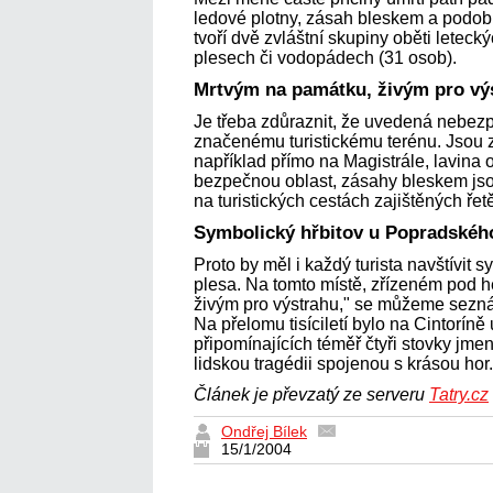
ledové plotny, zásah bleskem a podob
tvoří dvě zvláštní skupiny oběti letecký
plesech či vodopádech (31 osob).
Mrtvým na památku, živým pro vý
Je třeba zdůraznit, že uvedená nebezp
značenému turistickému terénu. Jsou
například přímo na Magistrále, lavina
bezpečnou oblast, zásahy bleskem js
na turistických cestách zajištěných řet
Symbolický hřbitov u Popradskéh
Proto by měl i každý turista navštívit
plesa. Na tomto místě, zřízeném pod 
živým pro výstrahu," se můžeme seznám
Na přelomu tisíciletí bylo na Cintorín
připomínajících téměř čtyři stovky jme
lidskou tragédii spojenou s krásou hor.
Článek je převzatý ze serveru
Tatry.cz
Ondřej Bílek
15/1/2004