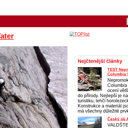
ater
Nejčtenější články
TEST Nep
Columbia 
Nepromok
Columbia
ocení větši
do přírody. Nejlepší je 
turistiku, lehčí horolezec
Konstrukce a materiál j
má všechny důležité prvk
Český ráj
VALDŠTEJ