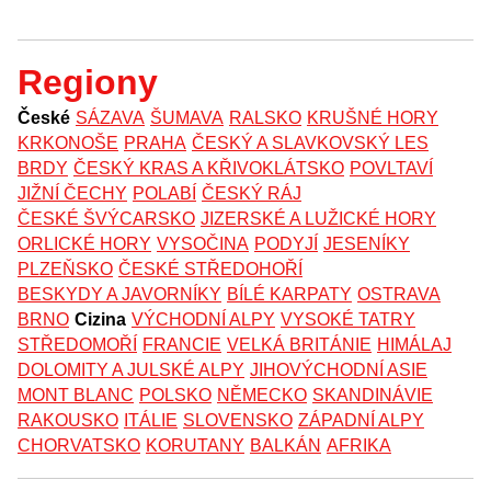
Regiony
České
SÁZAVA
ŠUMAVA
RALSKO
KRUŠNÉ HORY
KRKONOŠE
PRAHA
ČESKÝ A SLAVKOVSKÝ LES
BRDY
ČESKÝ KRAS A KŘIVOKLÁTSKO
POVLTAVÍ
JIŽNÍ ČECHY
POLABÍ
ČESKÝ RÁJ
ČESKÉ ŠVÝCARSKO
JIZERSKÉ A LUŽICKÉ HORY
ORLICKÉ HORY
VYSOČINA
PODYJÍ
JESENÍKY
PLZEŇSKO
ČESKÉ STŘEDOHOŘÍ
BESKYDY A JAVORNÍKY
BÍLÉ KARPATY
OSTRAVA
BRNO
Cizina
VÝCHODNÍ ALPY
VYSOKÉ TATRY
STŘEDOMOŘÍ
FRANCIE
VELKÁ BRITÁNIE
HIMÁLAJ
DOLOMITY A JULSKÉ ALPY
JIHOVÝCHODNÍ ASIE
MONT BLANC
POLSKO
NĚMECKO
SKANDINÁVIE
RAKOUSKO
ITÁLIE
SLOVENSKO
ZÁPADNÍ ALPY
CHORVATSKO
KORUTANY
BALKÁN
AFRIKA