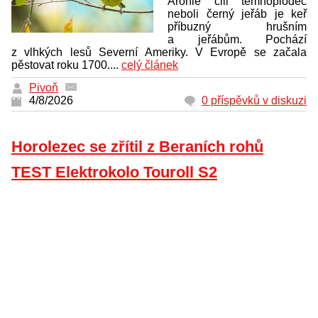
Aronie čili temnoplodec
neboli černý jeřáb je keř
příbuzný hrušním
a jeřábům. Pochází
z vlhkých lesů Severní Ameriky. V Evropě se začala
pěstovat roku 1700....
celý článek
Pivoň
4/8/2026
0 příspěvků v diskuzi
Horolezec se zřítil z Beraních rohů
TEST Elektrokolo Touroll S2