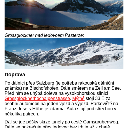
Grossglockner nad ledovcem Pasterze:
Doprava
Po dálnici přes Salzburg (je potřeba rakouská dálniční
známka) na Bischofshofen. Dále směrem na Zell am See.
Před ním se uhýbá doleva na vysokohorskou silnici
Grossglocknerhochalpenstrasse
.
Mýtné
stojí 33 E za
osobní automobil na jeden vjezd a výjezd. Parkoviště na
Franz-Josefs-Höhe je zdarma. Auta stojí pod střechou v
několika patrech.
Dál se jde pěšky skrze tunely po cestě Gamsgrubenweg.
Dále se pokračuje přes ledovec bez trhlin až k chatě