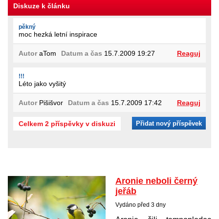
Diskuze k článku
pěkný
moc hezká letní inspirace
Autor
aTom
Datum a čas
15.7.2009 19:27
Reaguj
!!!
Léto jako vyšitý
Autor
Pišišvor
Datum a čas
15.7.2009 17:42
Reaguj
Celkem 2 příspěvky v diskuzi
Přidat nový příspěvek
Aronie neboli černý
jeřáb
Vydáno před 3 dny