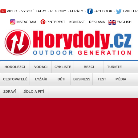
VIDEO
-
VYSOKÉ TATRY
-
REGIONY
-
FERÁTY
-
FACEBOOK
-
TWITTER
-
INSTAGRAM
-
PINTEREST
-
KONTAKT
-
REKLAMA
-
ENGLISH
HOROLEZCI
VODÁCI
CYKLISTÉ
BĚŽCI
TURISTÉ
CESTOVATELÉ
LYŽAŘI
DĚTI
BUSINESS
TEST
MÉDIA
ZDRAVÍ
JÍDLO A PITÍ