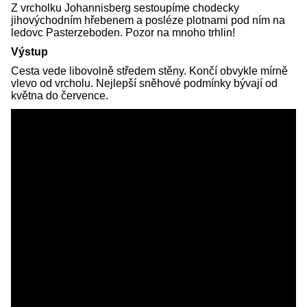
Z vrcholku Johannisberg sestoupíme chodecky
jihovýchodním hřebenem a posléze plotnami pod ním na
ledovc Pasterzeboden. Pozor na mnoho trhlin!
Výstup
Cesta vede libovolně středem stěny. Končí obvykle mírně
vlevo od vrcholu. Nejlepší sněhové podmínky bývají od
května do července.