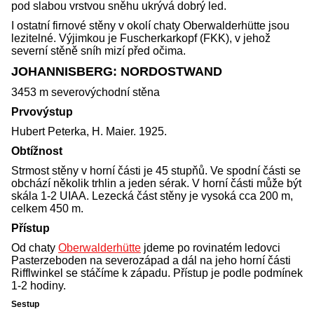
pod slabou vrstvou sněhu ukrývá dobrý led.
I ostatní firnové stěny v okolí chaty Oberwalderhütte jsou
lezitelné. Výjimkou je Fuscherkarkopf (FKK), v jehož
severní stěně sníh mizí před očima.
JOHANNISBERG: NORDOSTWAND
3453 m severovýchodní stěna
Prvovýstup
Hubert Peterka, H. Maier. 1925.
Obtížnost
Strmost stěny v horní části je 45 stupňů. Ve spodní části se
obchází několik trhlin a jeden sérak. V horní části může být
skála 1-2 UIAA. Lezecká část stěny je vysoká cca 200 m,
celkem 450 m.
Přístup
Od chaty
Oberwalderhütte
jdeme po rovinatém ledovci
Pasterzeboden na severozápad a dál na jeho horní části
Rifflwinkel se stáčíme k západu. Přístup je podle podmínek
1-2 hodiny.
Sestup