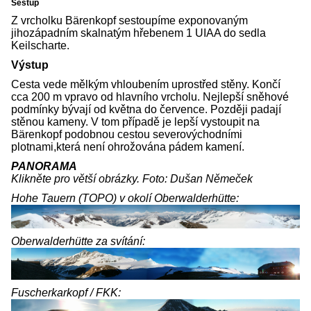
Sestup
Z vrcholku Bärenkopf sestoupíme exponovaným
jihozápadním skalnatým hřebenem 1 UIAA do sedla
Keilscharte.
Výstup
Cesta vede mělkým vhloubením uprostřed stěny. Končí
cca 200 m vpravo od hlavního vrcholu. Nejlepší sněhové
podmínky bývají od května do července. Později padají
stěnou kameny. V tom případě je lepší vystoupit na
Bärenkopf podobnou cestou severovýchodními
plotnami,která není ohrožována pádem kamení.
PANORAMA
Klikněte pro větší obrázky.
Foto: Dušan Němeček
Hohe Tauern (TOPO) v okolí Oberwalderhütte:
Oberwalderhütte za svítání:
Fuscherkarkopf / FKK: