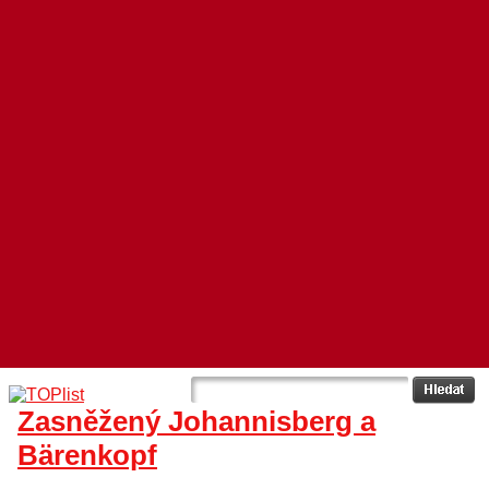
Zasněžený Johannisberg a
Bärenkopf