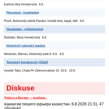
Karlovy Vary
Horská kola
8.8.
Pilsenman - kvadriatlon
Plzeň, Bolevecký rybník
Plavání, horské kolo, kajak, běh
8.8.
Vasaloppet - cyklomaraton
Švédsko, Mora
Horská kola
8.8.
Historický vojenský manévr
Německo, Bärnau, Historický park
8.-9.8.
8.8.
Tatranský horolezecký týždeň
Vysoké Tatry, Chata Pri Zelenom plese
10.-16.8.
10.8.
Diskuse
Работа в Москве — подборк...
вакансии пешего курьера казахстан, 6.8.2026 21:31, 47
příspěvků