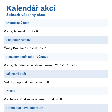
Kalendář akcí
Zobrazit všechny akce
Olympijský šplh
Praha, Tyršův dům
27.6.
Festival Krumlov
Český Krumlov
17.7.-8.8.
17.7.
Pes, pomocník stád - výstava
Praha, Národní zemědělské muzeum
21.7.-10.1.
21.7.
Mělnický košt
Mělník, Regionální muzeum
8.8.
Xterra
Prachatice, Křišťanovice
Terénní triatlon
8.8.
Prima cup - cyklomaraton