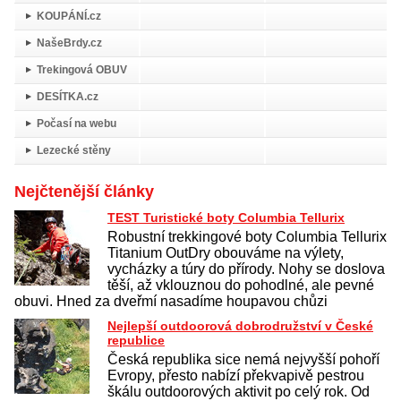
KOUPÁNÍ.cz
NašeBrdy.cz
Trekingová OBUV
DESÍTKA.cz
Počasí na webu
Lezecké stěny
Nejčtenější články
TEST Turistické boty Columbia Tellurix
Robustní trekkingové boty Columbia Tellurix
Titanium OutDry obouváme na výlety,
vycházky a túry do přírody. Nohy se doslova
těší, až vklouznou do pohodlné, ale pevné
obuvi. Hned za dveřmí nasadíme houpavou chůzi
Nejlepší outdoorová dobrodružství v České
republice
Česká republika sice nemá nejvyšší pohoří
Evropy, přesto nabízí překvapivě pestrou
škálu outdoorových aktivit po celý rok. Od