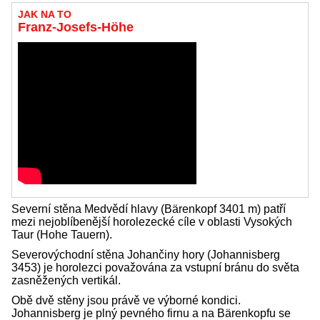
JAK NA TO
Franz-Josefs-Höhe
Severní stěna Medvědí hlavy (Bärenkopf 3401 m) patří
mezi nejoblíbenější horolezecké cíle v oblasti Vysokých
Taur (Hohe Tauern).
Severovýchodní stěna Johančiny hory (Johannisberg
3453) je horolezci považována za vstupní bránu do světa
zasněžených vertikál.
Obě dvě stěny jsou právě ve výborné kondici.
Johannisberg je plný pevného firnu a na Bärenkopfu se