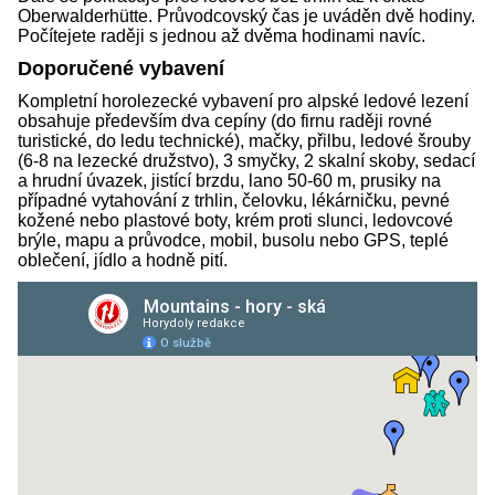
Oberwalderhütte. Průvodcovský čas je uváděn dvě hodiny.
Počítejete raději s jednou až dvěma hodinami navíc.
Doporučené vybavení
Kompletní horolezecké vybavení pro alpské ledové lezení
obsahuje především dva cepíny (do firnu raději rovné
turistické, do ledu technické), mačky, přilbu, ledové šrouby
(6-8 na lezecké družstvo), 3 smyčky, 2 skalní skoby, sedací
a hrudní úvazek, jistící brzdu, lano 50-60 m, prusiky na
případné vytahování z trhlin, čelovku, lékárničku, pevné
kožené nebo plastové boty, krém proti slunci, ledovcové
brýle, mapu a průvodce, mobil, busolu nebo GPS, teplé
oblečení, jídlo a hodně pití.