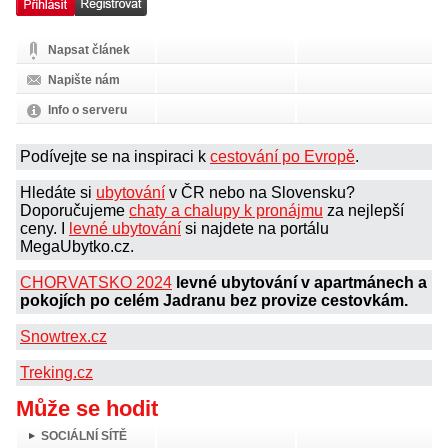
Napsat článek
Napište nám
Info o serveru
Podívejte se na inspiraci k
cestování po Evropě
.
Hledáte si
ubytování
v ČR nebo na Slovensku?
Doporučujeme
chaty a chalupy k pronájmu
za nejlepší
ceny. I
levné ubytování
si najdete na portálu
MegaUbytko.cz.
CHORVATSKO 2024
levné ubytování v apartmánech a
pokojích po celém Jadranu bez provize cestovkám.
Snowtrex.cz
Treking.cz
Může se hodit
SOCIÁLNÍ SÍTĚ