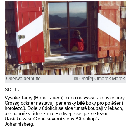
Oberwalderhütte.
Ondřej Omarek Marek
SDÍLEJ:
Vysoké Taury (Hohe Tauern) okolo nejvyšší rakouské hory
Grossglockner nastavují panensky bílé boky pro potěšení
horolezců. Dole v údolích se sice turisté koupají v řekách,
ale nahoře vládne zima. Podívejte se, jak se lezou
klasické zasněžené severní stěny Bärenkopf a
Johannisberg.