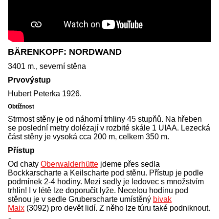
BÄRENKOPF: NORDWAND
3401 m., severní stěna
Prvovýstup
Hubert Peterka 1926.
Obtížnost
Strmost stěny je od náhorní trhliny 45 stupňů. Na hřeben
se poslední metry dolézají v rozbité skále 1 UIAA. Lezecká
část stěny je vysoká cca 200 m, celkem 350 m.
Přístup
Od chaty
Oberwalderhütte
jdeme přes sedla
Bockkarscharte a Keilscharte pod stěnu. Přístup je podle
podmínek 2-4 hodiny. Mezi sedly je ledovec s množstvím
trhlin! I v létě lze doporučit lyže. Necelou hodinu pod
stěnou je v sedle Gruberscharte umístěný
bivak
Maix
(3092) pro devět lidí. Z něho lze túru také podniknout.