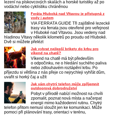
lezení na pískovcových skalách a horské turistiky až po
vodáctví nebo cyklistiku chráněnou
Feráta Hluboká nad Vltavou je přístupná z
vody i autem
VIA FERRATA GUIDE Tři zajištěné lezecké
trasy via ferrata jsou otevřené pro veřejnost
v Hluboké nad Vltavou. Jsou vedeny nad
hladinou Vltavy několik kilometrů po proudu od Hluboké.
Dvě si můžete přelézt
Jak vybrat nejlepší brikety do krbu pro
víkend na chatě?
Víkend na chatě má být především
o odpočinku, ne o hledání suchého paliva
nebo zdlouhavém roztápění krbu. Po
příjezdu si většina z nás přeje co nejrychleji vyhřát dům,
uvařit si horký čaj a užít
Jak vám chytrý telefon může zpříjemnit
outdoorová dobrodružství
Pobyt v přírodě nabízí možnost na chvíli
zpomalit, poznat nová místa a načerpat
energii mimo každodenní rutinu. Chytrý
telefon přitom nemusí sloužit jen ke komunikaci. Může
pomoci při plánování trasy, orientaci v terénu,