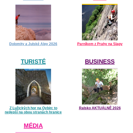
Dolomity a Julské Alpy 2026
Parníkem z Prahy na Slapy
TURISTÉ
BUSINESS
Z Lužických hor na Oybin: to
Ralsko AKTUÁLNĚ 2026
nejlepší na obou stranách hranice
MÉDIA