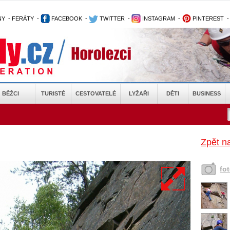
NY
-
FERÁTY
-
FACEBOOK
-
TWITTER
-
INSTAGRAM
-
PINTEREST
BĚŽCI
TURISTÉ
CESTOVATELÉ
LYŽAŘI
DĚTI
BUSINESS
Zpět na
fo