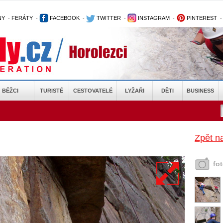
NY
-
FERÁTY
-
FACEBOOK
-
TWITTER
-
INSTAGRAM
-
PINTEREST
BĚŽCI
TURISTÉ
CESTOVATELÉ
LYŽAŘI
DĚTI
BUSINESS
Zpět na
fo