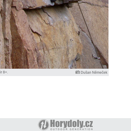
r 8+.
Dušan Němeček