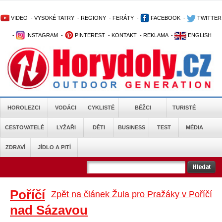
VIDEO
-
VYSOKÉ TATRY
-
REGIONY
-
FERÁTY
-
FACEBOOK
-
TWITTER
-
INSTAGRAM
-
PINTEREST
-
KONTAKT
-
REKLAMA
-
ENGLISH
HOROLEZCI
VODÁCI
CYKLISTÉ
BĚŽCI
TURISTÉ
CESTOVATELÉ
LYŽAŘI
DĚTI
BUSINESS
TEST
MÉDIA
ZDRAVÍ
JÍDLO A PITÍ
Poříčí
Zpět na článek Žula pro Pražáky v Poříčí
nad Sázavou