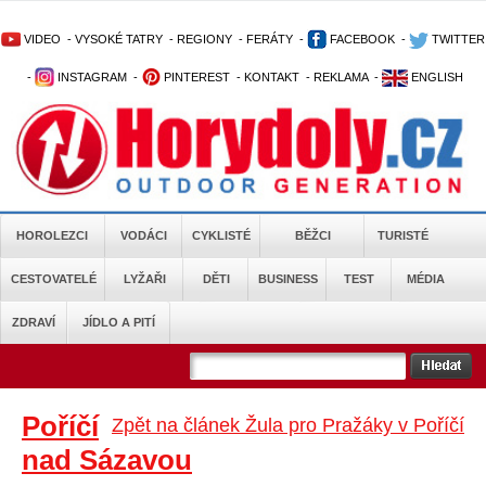
VIDEO
-
VYSOKÉ TATRY
-
REGIONY
-
FERÁTY
-
FACEBOOK
-
TWITTER
-
INSTAGRAM
-
PINTEREST
-
KONTAKT
-
REKLAMA
-
ENGLISH
HOROLEZCI
VODÁCI
CYKLISTÉ
BĚŽCI
TURISTÉ
CESTOVATELÉ
LYŽAŘI
DĚTI
BUSINESS
TEST
MÉDIA
ZDRAVÍ
JÍDLO A PITÍ
Poříčí
Zpět na článek Žula pro Pražáky v Poříčí
nad Sázavou