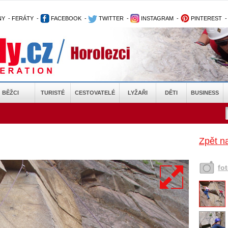
NY
-
FERÁTY
-
FACEBOOK
-
TWITTER
-
INSTAGRAM
-
PINTEREST
BĚŽCI
TURISTÉ
CESTOVATELÉ
LYŽAŘI
DĚTI
BUSINESS
Zpět na
fo