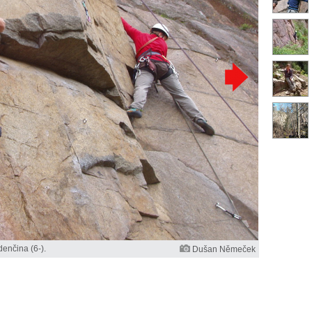
denčina (6-).
Dušan Němeček