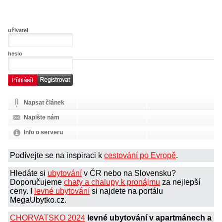
uživatel
heslo
Napsat článek
Napište nám
Info o serveru
Podívejte se na inspiraci k
cestování po Evropě
.
Hledáte si
ubytování
v ČR nebo na Slovensku?
Doporučujeme
chaty a chalupy k pronájmu
za nejlepší
ceny. I
levné ubytování
si najdete na portálu
MegaUbytko.cz.
CHORVATSKO 2024
levné ubytování v apartmánech a