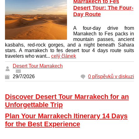
Marrakech to Fes
Desert Tour: The Four-
Day Route
A four-day drive from
Marrakech to Fes packs in
mountain passes, ancient
kasbahs, red-rock gorges, and a night beneath Sahara
stars. A marrakech to fes desert tour 4 days route suits
travelers who want...
celý článek
Desert Tour Marrakech
29/7/2026
0 příspěvků v diskuzi
Discover Desert Tour Marrakech for an
Unforgettable Trip
Plan Your Marrakech Itinerary 14 Days
for the Best Experience