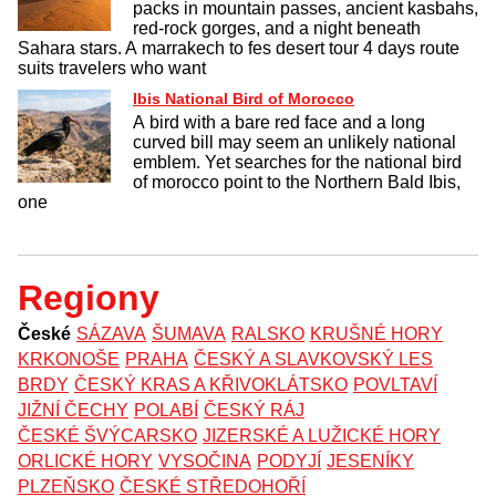
packs in mountain passes, ancient kasbahs,
red-rock gorges, and a night beneath
Sahara stars. A marrakech to fes desert tour 4 days route
suits travelers who want
Ibis National Bird of Morocco
A bird with a bare red face and a long
curved bill may seem an unlikely national
emblem. Yet searches for the national bird
of morocco point to the Northern Bald Ibis,
one
Regiony
České
SÁZAVA
ŠUMAVA
RALSKO
KRUŠNÉ HORY
KRKONOŠE
PRAHA
ČESKÝ A SLAVKOVSKÝ LES
BRDY
ČESKÝ KRAS A KŘIVOKLÁTSKO
POVLTAVÍ
JIŽNÍ ČECHY
POLABÍ
ČESKÝ RÁJ
ČESKÉ ŠVÝCARSKO
JIZERSKÉ A LUŽICKÉ HORY
ORLICKÉ HORY
VYSOČINA
PODYJÍ
JESENÍKY
PLZEŇSKO
ČESKÉ STŘEDOHOŘÍ