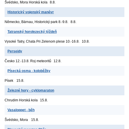
Švédsko, Mora
Horská kola
8.8.
Historický vojenský manévr
Německo, Bärnau, Historický park
8.-9.8.
8.8.
Tatranský horolezecký týždeň
Vysoké Tatry, Chata Pri Zelenom plese
10.-16.8.
10.8.
Perseidy
Česko
12.-13.8. Roj meteoritů
12.8.
Písecká osma - koloběžky
Písek
15.8.
Železné hory - cyklomaraton
Chrudim
Horská kola
15.8.
Vasaloppet - běh
Švédsko, Mora
15.8.