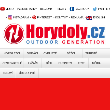
VIDEO
-
VYSOKÉ TATRY
-
REGIONY
-
FERÁTY
-
FACEBOOK
-
TWITTER
-
INSTAGRAM
-
PINTEREST
-
KONTAKT
-
REKLAMA
-
ENGLISH
HOROLEZCI
VODÁCI
CYKLISTÉ
BĚŽCI
TURISTÉ
CESTOVATELÉ
LYŽAŘI
DĚTI
BUSINESS
TEST
MÉDIA
ZDRAVÍ
JÍDLO A PITÍ