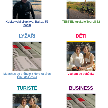
Kubkowski přeplaval Balt za 56
TEST Elektrokolo Touroll S2
hodin
LYŽAŘI
DĚTI
Madshus se stěhuje z Norska přes
Vlakem do pohádky
Čínu do Česka
TURISTÉ
BUSINESS