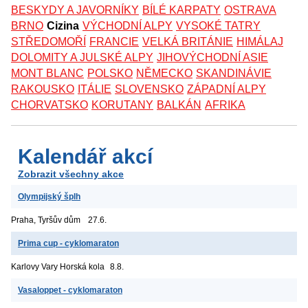
BESKYDY A JAVORNÍKY
BÍLÉ KARPATY
OSTRAVA
BRNO
Cizina
VÝCHODNÍ ALPY
VYSOKÉ TATRY
STŘEDOMOŘÍ
FRANCIE
VELKÁ BRITÁNIE
HIMÁLAJ
DOLOMITY A JULSKÉ ALPY
JIHOVÝCHODNÍ ASIE
MONT BLANC
POLSKO
NĚMECKO
SKANDINÁVIE
RAKOUSKO
ITÁLIE
SLOVENSKO
ZÁPADNÍ ALPY
CHORVATSKO
KORUTANY
BALKÁN
AFRIKA
Kalendář akcí
Zobrazit všechny akce
Olympijský šplh
Praha, Tyršův dům
27.6.
Prima cup - cyklomaraton
Karlovy Vary
Horská kola
8.8.
Vasaloppet - cyklomaraton