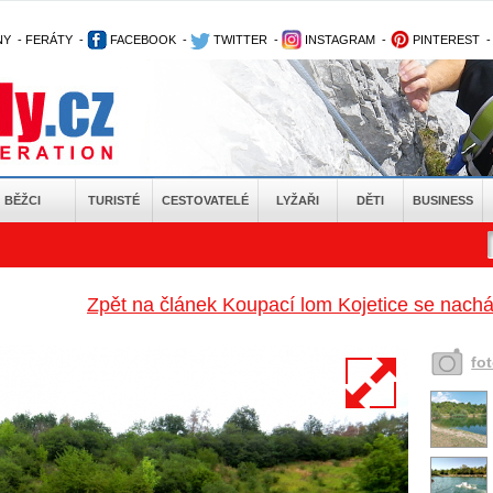
NY
-
FERÁTY
-
FACEBOOK
-
TWITTER
-
INSTAGRAM
-
PINTEREST
BĚŽCI
TURISTÉ
CESTOVATELÉ
LYŽAŘI
DĚTI
BUSINESS
Zpět na článek Koupací lom Kojetice se nachá
fo